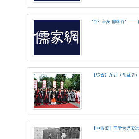
“百年辛亥 儒家百年—
【综合】深圳（孔圣堂
【中青报】国学大师梁漱