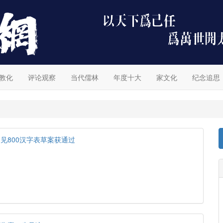
教化
评论观察
当代儒林
年度十大
家文化
纪念追思
见800汉字表草案获通过