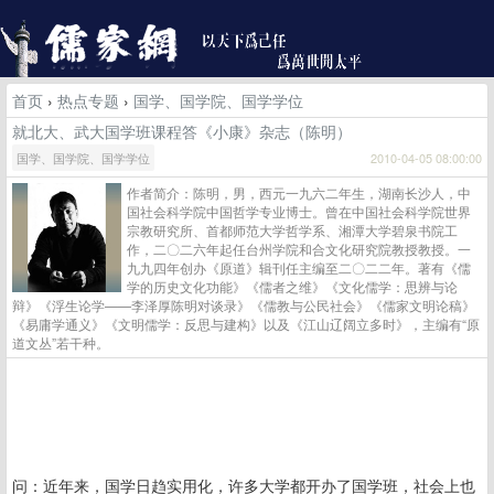
首页
›
热点专题
›
国学、国学院、国学学位
就北大、武大国学班课程答《小康》杂志（陈明）
国学、国学院、国学学位
2010-04-05 08:00:00
作者简介：陈明，男，西元一九六二年生，湖南长沙人，中
国社会科学院中国哲学专业博士。曾在中国社会科学院世界
宗教研究所、首都师范大学哲学系、湘潭大学碧泉书院工
作，二〇二六年起任台州学院和合文化研究院教授教授。一
九九四年创办《原道》辑刊任主编至二〇二二年。著有《儒
学的历史文化功能》《儒者之维》《文化儒学：思辨与论
辩》《浮生论学——李泽厚陈明对谈录》《儒教与公民社会》《儒家文明论稿》
《易庸学通义》《文明儒学：反思与建构》以及《江山辽阔立多时》，主编有“原
道文丛”若干种。
问：近年来，国学日趋实用化，许多大学都开办了国学班，社会上也