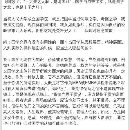
飞魄散了。“士大夫之无耻，是谓国耻”，国学当成技术卖，既是国学
之悲，也是士子之耻！
当初人民大学成立国学院，就是把国学当成词章之学、考据之学，我
曾撰文提醒。现在你们问到我，我又如此激烈，实在是因为自己的经
验很难让人乐观。但愿这次是冤枉好人了――我随时愿意道歉！
问：国学究竟有没有实用性的一面？当国学从思想层面，精神层面进
入到实际的操作层面的时候，应当进入哪些问题？
答：国学无论作为知识、价值或者智慧、信念，当然都是有用的。例
如社会的凝聚、人心的提升、道德的养成、权力的制约等等，就是狭
义国学之主体的儒学所致力面对的问题，历史证明它也确实具有一定
成效。作为一种软力量，它不是万能的，但没有它也是万万不能的。
至于你讲的所谓实用，大概是将它作为MBA或EMBA课程来说吧？深
圳有人建议我去讲“儒商”，我谢绝了。我觉得儒商之儒不是体现在赚
钱上，而是体现在花钱上。“货殖当思子贡贤”，应该是指子贡的富而
好礼。兵者诡道，商场如战场，应该也差不太多。慈不带兵、义不理
财，儒学与他们之间的紧张不言而喻。它或许可以帮助经理、总裁提
高人文素质、人生境界，使其经营守法、管理人性化，如此，乃是间
接发生作用。总裁、经理是工商社会的精英，具有较大影响力，通过
他们加深社会对国学的认知可能事半功倍。