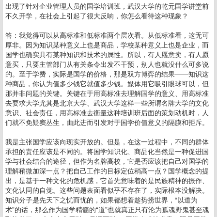
出现了针对企业管理人员的国学培训班，武汉大学的乾元国学讲堂前
不久开学，在社会上引起了很大反响，你怎么看待这种现象？
答：我觉得可以从高标准和低标准两个层次看。从低标准看，这无可
厚非。因为知识某种意义上也是商品，学校某种意义上也是企业，而
国学也确实具有某种知识和技术的属性。所以，有人愿意卖，有人愿
意买，只要主管部门从有关条令出发不干预，别人也就没什么可多说
的。至于学费，实际是国学的价格，那是双方博弈的结果――知识这
种商品，你认为值多少钱它就值多少钱。媒体用它吸引眼球可以，但
那并非问题的关键。关键在于用高标准去理解国学的意义、用高标准
去要求大学尤其是北京大学、武汉大学这样一些所谓名牌大学的文化
意识、社会责任，用高标准去衡量这种培训班后面的策划动机时，人
们就不免疑窦丛生，由此进而引发对于国学价值意义的隔膜和拒斥。
我是主张国学应该向现实开放的。但是，在这一过程中，不同的群体
承担的责任应该是不同的。将国学知识化、商品化当然是一种促进国
学与社会结合的途径，但作为名牌高校，它是否应该把自己对国学的
理解稍微加深一点？把自己工作的目标定位稍高一点？国学概念的提
出，是基于一种文化的危机感，它首先意味着的是民族精神的振作、
文化认同的自觉。这些问题表面看似乎不存在了，实际根本没解决。
知识分子是先天下之忧而忧的，如果都想着趁势捞世界，“以道为
术”的话，那么作为国学精髓的“道”也就真正只有沦为孤魂野鬼甚至魂