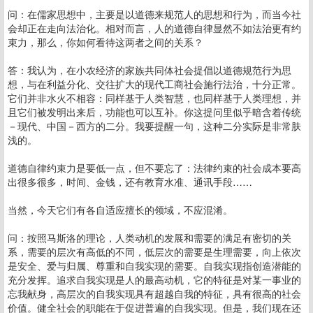
问：在儒家思想中，主要是以道德来规范人的思想和行为，而当今社
会却正在走向法治化。相对而言，人的道德自律显然不如法治更有约
束力，那么，你如何看待这两者之间的关系？
答：我认为，在小农经济的家族共同体社会提倡以道德规范行为思
想，与在利益分化、交往扩大的现代工商社会施行法治，十分正常。
它们并非水火不相容：同样基于人类智慧，也同样基于人类理想，并
且它们被发明出来后，功能也可以互补。你这提问里似乎暗含着传统
－现代、中国－西方的二分。我要提醒一句，这种二分实际是非常肤
浅的。
道德自律约束力是要低一点，但不要忘了：法律约束的社会成本要高
出很多很多，时间、金钱，还有教育水准、通讯手段……
当然，今天它们有各自适应擅长的领域，不应混淆。
问：按照马斯洛的理论，人类动机的发展和需要的满足有密切的关
系，需要的层次有高低的不同，低层次的需要是生理需要，向上依次
是安全、爱与归属、尊重和自我实现的需要。自我实现指创造潜能的
充分发挥。追求自我实现是人的最高动机，它的特征是对某一事业的
忘我献身，高层次的自我实现具有超越自我的特征，具有很高的社会
价值。健全社会的职能在于促进普遍的自我实现。但是，我们现在还