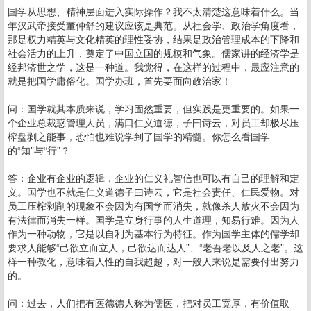
国学从思想、精神层面进入实际操作？我不太清楚这意味着什么。当
年汉武帝接受董仲舒的建议应该是典范。从社会学、政治学角度看，
那是权力精英与文化精英的理性妥协，结果是政治管理成本的下降和
社会活力的上升，奠定了中国立国的规模和气象。儒家讲的经济学是
经邦济世之学，这是一种道。我觉得，在这样的过程中，最应注意的
就是把国学庸俗化。国学办班，首先要面向政治家！
问：国学就其本质来说，学习固然重要，但实践是更重要的。如果一
个企业总裁惑管理人员，满口仁义道德，子曰诗云，对员工却极尽压
榨盘剥之能事，恐怕也难说学到了国学的精髓。你怎么看国学
的“知”与“行”？
答：企业有企业的逻辑，企业的仁义礼智信也可以有自己的理解和定
义。国学也不就是仁义道德子曰诗云，它是社会责任、仁民爱物。对
员工压榨剥削的现象不会因为有国学而消失，就像杀人放火不会因为
有法律而消失一样。国学是立身行事的人生道理，知易行难。因为人
作为一种动物，它是以自利为基本行为特征。作为国学主体的儒学却
要求人能够“己欲立而立人，己欲达而达人”、“老吾老以及人之老”。这
样一种教化，意味着人性的自我超越，对一般人来说是需要付出努力
的。
问：过去，人们把有医德德人称为儒医，把对员工宽厚，有价值取