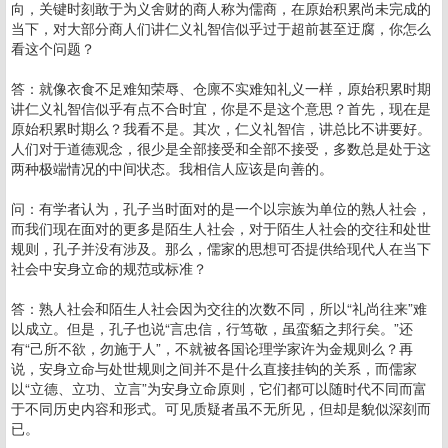
向，关键时刻敢于为义舍财的商人称为儒商，在原始积累尚未完成的
当下，对大部分商人们讲仁义礼智信似乎过于超前甚至迂腐，你怎么
看这个问题？
答：就像衣食不足难知荣辱、仓廪不实难知礼义一样，原始积累时期
讲仁义礼智信似乎有点不合时宜，你是不是这个意思？首先，现在是
原始积累时期么？我看不是。其次，仁义礼智信，讲总比不讲要好。
人们对于道德观念，很少是全部接受和全部不接受，多数总是处于这
两种极端情况的中间状态。我相信人应该是向善的。
问：有学者认为，孔子当时面对的是一个以宗族为单位的熟人社会，
而我们现在面对的更多是陌生人社会，对于陌生人社会的交往和处世
规则，孔子并没有涉及。那么，儒家的思想可否提供给现代人在当下
社会中安身立命的规范或标准？
答：熟人社会和陌生人社会因为交往的次数不同，所以“礼尚往来”难
以成立。但是，孔子也说“言忠信，行笃敬，虽蛮貊之邦行矣。”还
有“己所不欲，勿施于人”，不就被各国论理学家许为金规则么？再
说，安身立命与处世规则之间并不是什么直接挂钩的关系，而儒家
以“立德、立功、立言”为安身立命原则，它们都可以随时代不同而富
于不同历史内容和形式。可见质疑者虽不无所见，但却是貌似深刻而
已。