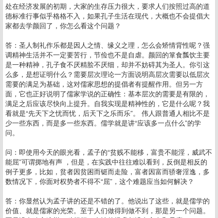
处在经济发展的初期，大家的生存压力很大，要求人们按照过高的道
德标准行事似乎格格不入，如果孔子生活在现代，大概也不会提倡大
家都去学颜回了，你怎么看这个问题？
答：圣人制礼作乐都是因人之情、缘义之理，怎么会矫情背性呢？强
调精神生活并不一定要苦行，节俭也不是自虐。颜回的箪食瓢饮主要
是一种精神，孔子食不厌精脍不厌细，却并不妨碍其为圣人。你引这
么多，是想证明什么？需要层次理论一方面说明高层次需要以低层次
需要的满足为基础，这对儒家思想的提倡者有提醒作用。但另一方
面，它也正好说明了儒家学说的正确性：基本层次的需要是有限的，
满足之后应该尽快向上提升。自我实现是精神性的，它是什么呢？我
看就是“先天下之忧而忧，后天下之乐而乐”。 伟人跟普通人相比不是
少一些东西，而是多一些东西。儒学就是讲“应该多一点什么”的学
问。
问：即使用今天的眼光看，孟子的“贫贱不能移，富贵不能淫，威武不
能屈”可谓掷地有声 ，但是，在实践中往往难以看到，反倒是相反的
例子更多，比如，贫者因贫困而铤而走险，富者因富而骄奢淫逸，多
数情况下，你面对权势者不得不“屈”，这个难题应当如何解决？
答：你显然认为孟子讲的还是不错的了。他说出了这些，就是儒学的
价值、就是儒家的光荣。至于人们做得到做不到，那是另一个问题。