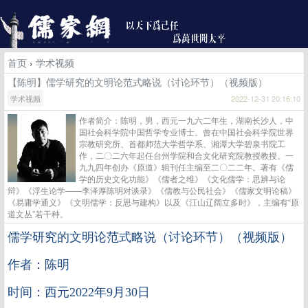
首页
›
学术视频
【陈明】儒学研究的文明论范式略说（讨论环节）（视频版）
学术视频
2022-12-31 20:16:10
作者简介：陈明，男，西元一九六二年生，湖南长沙人，中
国社会科学院中国哲学专业博士。曾在中国社会科学院世界
宗教研究所、首都师范大学哲学系、湘潭大学碧泉书院工
作，二〇二六年起任台州学院和合文化研究院教授教授。一
九九四年创办《原道》辑刊任主编至二〇二二年。著有《儒
学的历史文化功能》《儒者之维》《文化儒学：思辨与论
辩》《浮生论学——李泽厚陈明对谈录》《儒教与公民社会》《儒家文明论稿》
《易庸学通义》《文明儒学：反思与建构》以及《江山辽阔立多时》，主编有“原
道文丛”若干种。
儒学研究的文明论范式略说（讨论环节）（视频版）
作者：陈明
时间：西元2022年9月30日