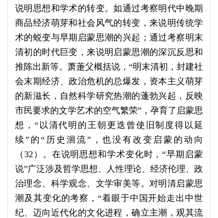
说明思想和学术的转变。如通过考察明代中晚期
商品经济萌芽和社会风气的转变，来说明传统学
术的蜕变与早期启蒙思潮的兴起；通过考察明末
清初的时代巨变，来说明启蒙思潮的深沉反思和
推陈出新等。萧萐父概括说，“明末清初，封建社
会末期经济、政治危机的总爆发，资本主义萌芽
的新滋长，自然科学研究热潮的蓬勃兴起，反映
市民要求的文学艺术的空气繁荣”，孕育了启蒙思
想，“以清代明的王朝更迭曾使旧制度得以延
续”的“历史洄流”，也没有改变启蒙的动向
（32）。在说明思想和学术变化时，“早期启蒙
说”广泛涉及哲学思想、人性理论、经济伦理、政
治理念、科学观念、文学审美等。对明清启蒙思
潮及其变化的考察，“着眼于中国开始走出中世
纪、迈向近代化的文化进程，确立主潮，观其流