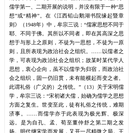
儒学第一、二期开展的说明，并没有限于一种“思
想”或“精神”。在《江西铅山鹅湖书院缘起暨章
则》（1948年）中，牟宗三说：“儒家思想不同于
耶、不同于佛。其所以不同者，即在其高深之思
想于与形上之原则，不徒为一思想，不徒为一原
则，且所表现为政治社会之组织。……以儒者之
学，可表现为政治社会之组织；故某时某代学人
思想，衷心企向，虽不以儒学为归宿，而政治社
会之组织，固一仍旧贯，未有能横起而变之者。
此谓礼俗（广义的）之传统。”（13）关于宋明儒
学，牟宗三说：“宋初诸大儒，始确为儒学之思想
方面之复生。世变至此，徒有礼俗之传统，难期
济事。……而儒学亦于此表现为极光辉、极深
远。是为自孔、孟、荀至董仲舒之第二期之发
扬。明代继宋学而发展，又开一尽精微之局。王