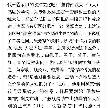
代王霸杂用的政治文化吧?”“董仲舒以天下（人）
感应的学说，为专制政体厘定一套超越王权的大
经大法，和公孙弘以曲学阿世的手段开辟利禄之
途，也应当有所区分吧?”（9）客观言之，上述试
图区分“儒家传统”与“儒教中国”的诘问，正说明
了二者之间无法分割的关联，所谓“千丝万缕的联
系”以及“大经大法”等等。之所以强调这个区分，
是因为在他看来，由孔子、孟子、荀子、董仲
舒，直至以程朱陆王为代表的宋明儒学和王夫
之、黄宗羲、顾炎武、戴震等，“是儒家传统的塑
造者”，“都是通过自觉反思，主动批判地创造人
文价值的优秀知识分子”（10）。他引用禅宗“解
铃还须系铃人”的公案，解释要对治“儒教中
国”的“幽灵亡魂”，“必须借助中土独具的至大至
刚的正气”（11），也就是使中华民族“日