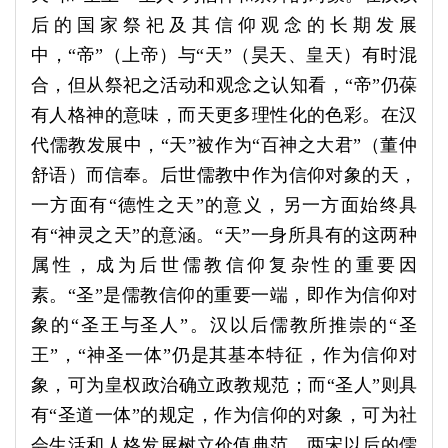
后的国家祭祀及其信仰观念的长期发展
中，“帝”（上帝）与“天”（昊天、皇天）有时混
合，但从祭祀之活动和观念之认知看，“帝”仍葆
有人格神的意味，而天更多理性化的色彩。在汉
代儒教发展中，“天”被作为“百神之大君”（董仲
舒语）而信奉。后世儒教中作为信仰对象的天，
一方面有“德性之天”的意义，另一方面始终具
有“神灵之天”的意涵。“天”一身所具有的这两种
属性，成为后世儒教信仰复杂性的重要因
素。“圣”是儒教信仰的重要一端，即作为信仰对
象的“圣王与圣人”。汉以后儒教所推崇的“圣
王”，“神圣一体”仍是其基本特征，作为信仰对
象，可为皇权政治确立政教规范；而“圣人”则具
有“圣道一体”的规定，作为信仰的对象，可为社
会生活和人格发展树立价值典范。两宋以后的儒