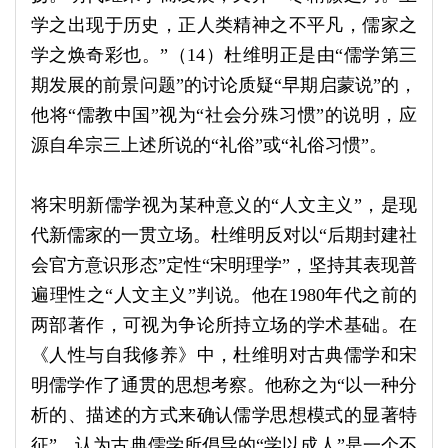
学之出现于历史，正人类精神之不平凡，儒家之
学之焕奇彩也。”（14）杜维明正是由“儒学第三
期发展的前景问题”的讨论质疑“早期启蒙说”的，
他将“儒教中国”视为“社会分殊习惯”的说明，应
源自牟宗三上述所说的“礼俗”或“礼俗习惯”。
将宋明新儒学视为某种意义的“人文主义”，是现
代新儒家的一贯立场。杜维明反对以“后期封建社
会官方意识形态”定性“宋明理学”，坚持其表现普
遍理性之“人文主义”判说。他在1980年代之前的
两部著作，可视为争论所持立场的学术基础。在
《人性与自我修养》中，杜维明对古典儒学和宋
明儒学作了通贯的思想考察。他称之为“以一种分
析的、描述的方式来确认儒学思想模式的显著特
征”，认为古典儒学所倡导的“学以成人”是一个不