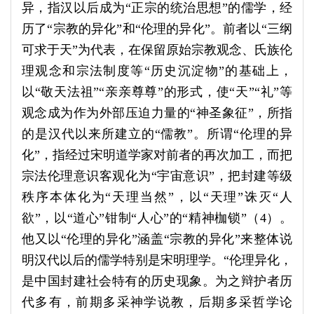
异，指汉以后成为“正宗的统治思想”的儒学，经
历了“宗教的异化”和“伦理的异化”。前者以“三纲
可求于天”为代表，在保留原始宗教观念、氏族伦
理观念和宗法制度等“历史沉淀物”的基础上，
以“敬天法祖”“亲亲尊尊”的形式，使“天”“礼”等
观念成为作为外部压迫力量的“神圣象征”，所指
的是汉代以来所建立的“儒教”。所谓“伦理的异
化”，指经过宋明道学家对前者的再次加工，而把
宗法伦理意识客观化为“宇宙意识”，把封建等级
秩序本体化为“天理当然”，以“天理”诛灭“人
欲”，以“道心”钳制“人心”的“精神枷锁”（4）。
他又以“伦理的异化”涵盖“宗教的异化”来整体说
明汉代以后的儒学特别是宋明理学。“伦理异化，
是中国封建社会特有的历史现象。为之辩护者历
代多有，前期多采神学说教，后期多采哲学论