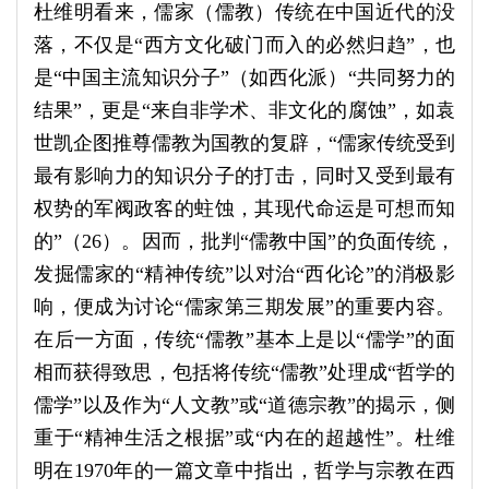
杜维明看来，儒家（儒教）传统在中国近代的没
落，不仅是“西方文化破门而入的必然归趋”，也
是“中国主流知识分子”（如西化派）“共同努力的
结果”，更是“来自非学术、非文化的腐蚀”，如袁
世凯企图推尊儒教为国教的复辟，“儒家传统受到
最有影响力的知识分子的打击，同时又受到最有
权势的军阀政客的蛀蚀，其现代命运是可想而知
的”（26）。因而，批判“儒教中国”的负面传统，
发掘儒家的“精神传统”以对治“西化论”的消极影
响，便成为讨论“儒家第三期发展”的重要内容。
在后一方面，传统“儒教”基本上是以“儒学”的面
相而获得致思，包括将传统“儒教”处理成“哲学的
儒学”以及作为“人文教”或“道德宗教”的揭示，侧
重于“精神生活之根据”或“内在的超越性”。杜维
明在1970年的一篇文章中指出，哲学与宗教在西