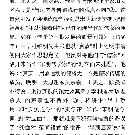
羲、王夫之、顾炎武、戴震等与宋明理学家加以
区隔，是“与海内外普遍流行的观点不同”②。这
自然引发了将传统儒学特别是宋明新儒学视为“精
神象征”并以“接着讲”为己任的现当代新儒家的质
疑。如在《儒学第三期发展的前景问题》（1986
年）中，杜维明先生虽也以“启蒙”对上述明末清
初四大家作思想定位，但反对将他们与“儒家”区
隔开来当作“宋明儒学家”的“对立面来处理”。他
说：“其实，启蒙运动的健将无一不是儒家传统的
成员。晚明三大思想家黄宗羲、王夫之、顾炎武
不待说，躬行实践的颜元及其弟子李和痛斥‘以理
杀人’的戴震也不例外”③，将讲求“经世致
用”和“实测之学”的“实学家”当作“宋明儒学
家”的“对立面”，“那就难免不犯范畴错置的谬误
了!”④面对“范畴错置”的批评，“早期启蒙说”有