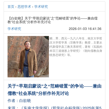
首页
›
思想学术
›
学术研究
【白欲晓】关于“早期启蒙说”之“范畴错置”的争论——兼由儒
教“社会系统”分析作补充讨论
学术研究
2026-01-03 16:41:36
作者简介：白欲晓，男，西元一九六八年生，南京大学哲
学博士。现任南京大学哲学系（宗教学系）教授，主要从
事传统儒教、现代新儒学及三教关系研究，著有《实践的
智慧学探求——牟宗三道德形上学研究》《朝向儒教自身
——中国儒教传统形态研究》等。
关于
“早期启蒙说”之“范畴错置”的争论——兼由
儒教“社会系统”分析作补充讨论
作者：白欲晓
《东南大学学报》(哲学社会科学版) 2025年第5
来源：