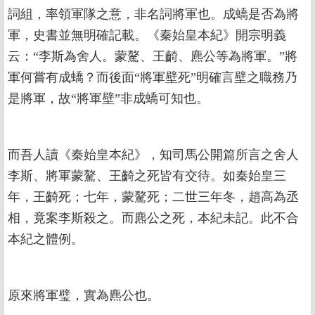
詞組，率領軍隊之意，非名詞將軍也。成蟜是否為將
軍，史書並無明確記載。《秦始皇本紀》開宗明義
云：“李斯為舍人。蒙驁、王齮、麃公等為將軍。”將
軍何嘗有成蟜？而後面“將軍壁死”明確言壁之職務乃
是將軍，故“將軍壁”非成蟜可知也。
而吾人讀《秦始皇本紀》，知司馬公開篇所言之舍人
李斯、將軍蒙驁、王齮之死皆有交待。如秦始皇三
年，王齮死；七年，蒙驁死；二世三年冬，趙高為丞
相，竟案李斯殺之。而麃公之死，本紀未記。此不合
本紀之體例。
原來將軍璧，實為麃公也。