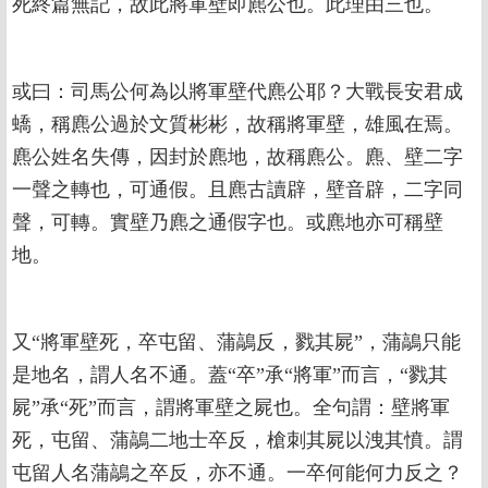
死終篇無記，故此將軍壁即麃公也。此理由三也。
或曰：司馬公何為以將軍壁代麃公耶？大戰長安君成
蟜，稱麃公過於文質彬彬，故稱將軍壁，雄風在焉。
麃公姓名失傳，因封於麃地，故稱麃公。麃、壁二字
一聲之轉也，可通假。且麃古讀辟，壁音辟，二字同
聲，可轉。實壁乃麃之通假字也。或麃地亦可稱壁
地。
又“將軍壁死，卒屯留、蒲鶮反，戮其屍”，蒲鶮只能
是地名，謂人名不通。蓋“卒”承“將軍”而言，“戮其
屍”承“死”而言，謂將軍壁之屍也。全句謂：壁將軍
死，屯留、蒲鶮二地士卒反，槍刺其屍以洩其憤。謂
屯留人名蒲鶮之卒反，亦不通。一卒何能何力反之？