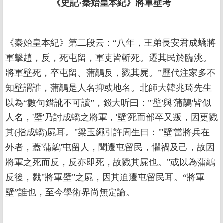
《史記·秦始皇本紀》將軍壁考
《秦始皇本紀》第二段云：“八年，王弟長安君成蟜將
軍擊趙，反，死屯留，軍吏皆斬死。遷其民於臨洮。
將軍壁死，卒屯留、蒲鶮反，戮其屍。”歷代注家多不
知壁謂誰，蒲鶮是人名抑或地名。北師大韓兆琦先生
以為“數句錯訛不可讀”，錢大昕曰："'壁'與'蒲鶮'皆似
人名，'壁'乃討成蟜之將軍，'壁'死而部卒又叛，因更戮
其(指成蟜)屍耳。"梁玉繩引許周生曰："'壁'當將兵在
外者，蓋'蒲鶮'屯留人，聞遷屯留民，懼禍及己，故因
將軍之死而反，反亦即死，故戮其屍也。"或以為蒲鶮
反後，戮"將軍壁"之屍，因其迫遷屯留民耳。“將軍
壁”誰也，至今學術界尚無定論。