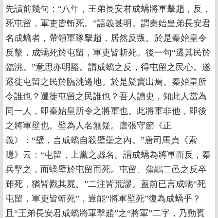
先讀前幾句：“八年，王弟長安君成蟜將軍擊趙，反，
死屯留，軍吏皆斬死。”語義甚明。謂秦始皇弟長安君
名成蟜者，帶領軍隊擊趙，居然反叛。於是秦始皇令
反擊，成蟜死於屯留，軍吏皆斬死。後一句“遷其民於
臨洮。”意思亦明豁。謂成蟜之反，得屯留之民心。遂
遷徙屯留之民於臨洮邊地。於是疑竇出焉。秦始皇所
令誰也？遷徙屯留之民誰也？吾人讀史，知此人當為
同一人，即秦始皇所令之將軍也。此將軍非他，即後
之將軍壁也。壁為人名無疑。唐張守節《正
義》：“壁，言成蟜自殺壁壘之內。”唐司馬貞《索
隱》云：“屯留，上黨之縣名。謂成蟜為將軍而反，秦
兵擊之，而蟜壁於屯留而死。屯留、蒲鶮二邑之反卒
雖死，猶皆戮其屍。”二注皆荒謬。蓋前已言成蟜“死
屯留，軍吏皆斬死”，豈能“將軍壁死”復為成蟜乎？
且“王弟長安君成蟜將軍擊趙”之“將軍”二字，乃動賓