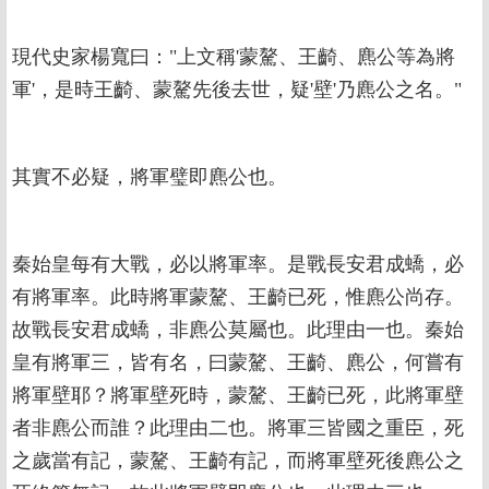
現代史家楊寬曰："上文稱'蒙驁、王齮、麃公等為將
軍'，是時王齮、蒙驁先後去世，疑'壁'乃麃公之名。"
其實不必疑，將軍璧即麃公也。
秦始皇每有大戰，必以將軍率。是戰長安君成蟜，必
有將軍率。此時將軍蒙驁、王齮已死，惟麃公尚存。
故戰長安君成蟜，非麃公莫屬也。此理由一也。秦始
皇有將軍三，皆有名，曰蒙驁、王齮、麃公，何嘗有
將軍壁耶？將軍壁死時，蒙驁、王齮已死，此將軍壁
者非麃公而誰？此理由二也。將軍三皆國之重臣，死
之歲當有記，蒙驁、王齮有記，而將軍壁死後麃公之