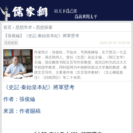
首页
›
思想学术
›
思想探索
【張俊綸】《史記·秦始皇本紀》將軍壁考
思想探索
2026-05-05 10:05:08
作者简介：张俊纶，字如水，号荆南楝翁，生于西元一九五
七年，湖北荆州人。曾任《文思》杂志主编，《荆江文学》
主编，现任阙里书院文言写作班教授。居武汉时为武汉大方
学校国学教席，同时延聘为中南财经政法大学兼职教授，教
授文言写作。主要著作有《文言寫作教材》《文心雕龍新
注》《詩經譯註》等二十余部。
《史記
·秦始皇本紀》將軍壁考
作者：張俊綸
來源：作者賜稿