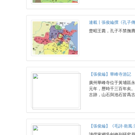
連載丨張俊綸撰《孔子
楚昭王薨，孔子不禁撫膺
【張俊綸】華峰寺游記
廣州華峰寺位于黃埔區
元年，歷時千三百年矣
古跡，山石與池石皆爲
【張俊綸】《毛詩·衛風·
讀儒家網吳劍修副研究員文