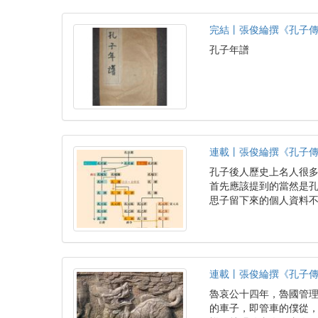
完結丨張俊綸撰《孔子
孔子年譜
連載丨張俊綸撰《孔子
孔子後人歷史上名人很
首先應該提到的當然是
思子留下來的個人資料
連載丨張俊綸撰《孔子
魯哀公十四年，魯國管
的車子，即管車的僕從