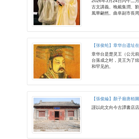
2026年3月24日丙
古文講義。晚戴集潤、
風華翩然。曲阜副市長
【张俊纶】章华台遗址
章华台是楚灵王（公元前
台落成之时，灵王为了
和罕见的。
【張俊綸】顏子廟唐栢
謹以此文向今古譚書店