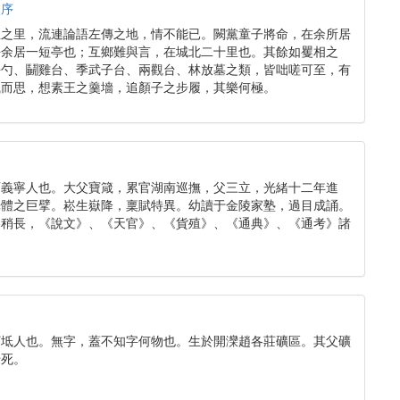
校序
正之里，流連論語左傳之地，情不能已。闕黨童子將命，在余所居
去余居一短亭也；互鄉難與言，在城北二十里也。其餘如矍相之
長勺、鬭雞台、季武子台、兩觀台、林放墓之類，皆咄嗟可至，有
風而思，想素王之羹墻，追顏子之步履，其樂何極。
西義寧人也。大父寶箴，累官湖南巡撫，父三立，光緒十二年進
光體之巨擘。崧生嶽降，稟賦特異。幼讀于金陵家塾，過目成誦。
。稍長，《說文》、《天官》、《貨殖》、《通典》、《通考》諸
寶坻人也。無字，蓋不知字何物也。生於開灤趙各莊礦區。其父礦
母死。