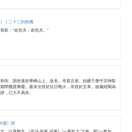
傳》丨二十二到衛國
長歎：“命也夫，命也夫。”
永和街。因坐落於華峰山上，故名。寺甚古老。始建于唐中宗神龍
。期間幾度興廢。最末次毀於抗日戰火，非毀於文革。故藏經閣為
古跡，已大不易矣。
河廣》辯
，以爲鄭玄 《毛詩·衛風·河廣》“一葦杭之”之義，即“一葦加