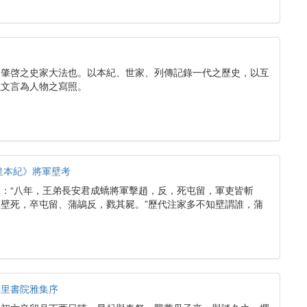
公肇啓之史家大法也。以本紀、世家、列傳記錄一代之歷史，以互
以文言為人物之寫照。
皇本紀》將軍壁考
：“八年，王弟長安君成蟜將軍擊趙，反，死屯留，軍吏皆斬
壁死，卒屯留、蒲鶮反，戮其屍。”歷代注家多不知壁謂誰，蒲
闕里書院雅集序