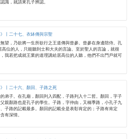
不認識，就請來孔子辨認。
傳》丨二十七、衣缽傳與宗聖
政無望，乃欲將一生所欲行之王道傳與曾參。曾參在身邊陪侍。孔
居高位的人，只能聽到士和大夫的言論。至於聖人的言論，就很
參，我若把成就王業的道理講給居高位的人聽，他們不出門戶就可
傳》丨二十六、顏回、子路之死
意的弟子。在孔廟，顏回列入四配，子路列入十二哲。顏回，字子
的父親顏路也是孔子的學生。子路，字仲由，又稱季路，小孔子九
回、子路的記載最多。顏回的記載全是表彰肯定的；子路有肯定
中含有深情。