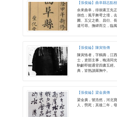
【張俊綸】曲阜縣志點
余來曲阜，徘徊素王先
側也；風乎舞雩之壇，
圃、五父之衢、昌衍、
遺可尋。撫碑而立，臨
【張俊綸】陳寅恪傳
陳寅恪者，字鶴壽，江
士，吏部主事，晚清同
駒齡即能通背四書五經
典，皆熟讀羅胸中。
【張俊綸】梁金廣傳
梁金廣，號浩然，河北
人，勞死；其後二年，