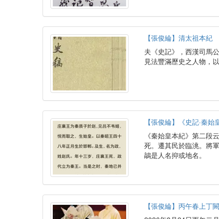
【張俊綸】清太祖本紀
夫《史記》，西漢司馬
見法豐滿歷史之人物，
【張俊綸】《史記·秦始
《秦始皇本紀》第二段云
死。遷其民於臨洮。將軍
鶮是人名抑或地名。
【張俊綸】丙午春上丁