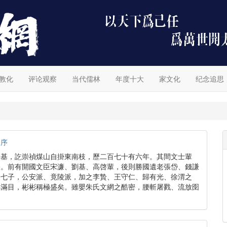
教化
评论观察
当代儒林
年度十大
家文化
纪念追思
》序
肇基，訖崇禎煤山自掛東南枝，歷二百七十有六年。其間文士輩
映。前有開國文臣宋濂、劉基、高啓輩，後則勝國遺老張岱、錢謙
後七子，公安派、竟陵派，加之李贄、王守仁、歸有光、徐渭之
瑯滿目，彬彬稱極盛矣。雖嬰朱氏文網之酷密，腰斬屠戮、流放囹