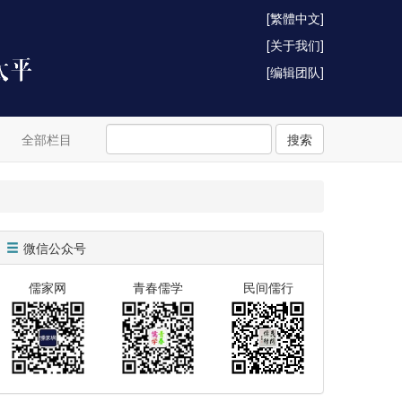
[繁體中文]
[关于我们]
[编辑团队]
全部栏目
搜索
微信公众号
儒家网
青春儒学
民间儒行