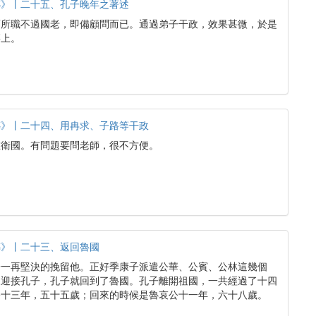
傳》丨二十五、孔子晚年之著述
而所職不過國老，即備顧問而已。通過弟子干政，效果甚微，於是
籍上。
傳》丨二十四、用冉求、子路等干政
在衛國。有問題要問老師，很不方便。
傳》丨二十三、返回魯國
子一再堅決的挽留他。正好季康子派遣公華、公賓、公林這幾個
來迎接孔子，孔子就回到了魯國。孔子離開祖國，一共經過了十四
公十三年，五十五歲；回來的時候是魯哀公十一年，六十八歲。