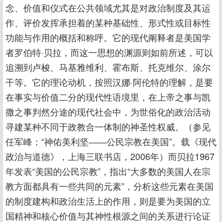
念、价值和仪式在公共领域尤其是对政治制度及其运
作、评价发挥承担着的某种基础性、形式性或目标性
功能与作用的概括和称呼。它的现代阐释者是美国学
者罗伯特·贝拉，而这一思想的渊源则如前所述，可以
追溯到卢梭、马基雅维利、霍布斯、托克维尔、涂尔
干等。它的理论动机，按照汉娜·阿伦特的理解，是要
在事实与价值二分的现代性语境里，在上帝之事与凯
撒之事判然分途的现代社会中，为世俗化的政治活动
寻建某种不同于政教合一体制的神圣性权威。（参见
任军峰：“神佑美利坚――公民宗教在美国”。载《现代
政治与道德》，上海三联书店，2006年）而贝拉1967
年发表“美国的公民宗教”，指出“大多数的美国人在宗
教方面都具有一些共同的元素”，分析这些元素在美国
的制度建构和政治生活上的作用，则是要为美国的立
国精神和核心价值与其神性根源之间的关系进行论证