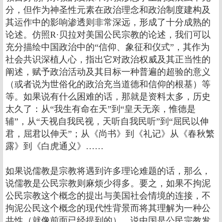
分，但作为神圣性元素在政治理念和政治制度建构及
其运作中的影响渗透则非常深远，形成了十分成熟的
论述。仿照R·贝拉对美国公民宗教的论述，我们可以
充分描绘中国政治中的“信仰、象征和仪式”，其作为
社会共识深植人心，指出它对政治权威及其正当性的
阐述，赋予政治活动及其目标一种普遍的超验的意义
（或者说为世俗化的政治充当道德和信仰的根基）等
等。如果说有什么困难的话，那就是资料太多，历史
太久了：从“我生有命在天”到“皇天无亲，惟德是
辅”，从“天视自我民视，天听自我民听”到“屈民以伸
君，屈君以伸天”；从《尚书》到《礼记》从《春秋繁
露》到《白虎通义》……
如果说儒教是宗教将遇到许多理论难题的话，那么，
说儒教是公民宗教则麻烦少得多。要之，如果不拘泥
公民宗教这个概念的提出与美国社会情境的连接，不
拘泥公民这个概念的现代性背景而将其理解为一种公
共性（就像前面已经提到的），说中国是公民宗教发