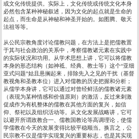
或文化传统提供。实际上，文化传统或传统文化本身
必然包含某种神秘叙述，因为文化的起点就是生命的
起点，而生命是从神秘和神圣开始的。如图腾、敬天
法祖等等。
从公民宗教角度讨论儒教问题，在方法上是把儒教置
于其与社会政治的关系中，考察儒教诸元素在实践中
的实际状况和功用。从学术思想上讲，它可以将儒教
本身的形态结构（如神祗、经典、教士等）这个“亚细
亚式问题”姑且悬搁起来，排除先入之见的干扰（基督
教视角和圣教本位）进入对儒教的历史把握和分析；
从儒学本身讲，它可以通过对曾经鲜活的儒教诸元素
（表现为某种情感和价值原则）的激活，反过来刺激
促成作为有机整体的儒教在其他方面的复兴，如信
仰、祭祀以及组织活动等。从文化发展战略讲，它可
以避开所谓政教合一、儒教国教论等高调理论，使儒
学儒教在今天的发展变得比较平稳顺当。换言之，公
民宗教不仅是儒学实现复兴的重要标志，也是其实现