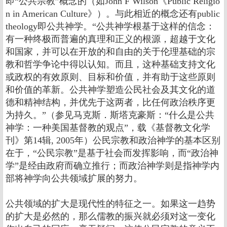
即“公共宗教”概念的（如John F Wilson《Public Religio
n in American Culture》）。与此相近的概念还有public
theology即公共神学。“公共神学根基于这样的信念：
有一种终极而普遍的真理和正义的根源，超越于文化
和国家，并可以在开放的和自由的关于伦理基础的宗
教和哲学争论中得以认知。而且，这种基础支持文化
或政权的有效原则、目标和价值，并有助于这些原则
和价值的革新。公共神学塑造公民社会及其文化的道
德和精神结构，并优先于这两者，比任何政治秩序更
为持久。”（参见马克斯．斯塔克豪斯：“什么是公共
神学：一种美国基督教的观点”，载《基督教文化学
刊》第14辑, 2005年）公民宗教和政治神学的基本区别
在于，“公民宗教”是基于社会而发挥影响，而“政治神
学”是经由政府而确立推行；而政治神学则是指神学内
部将神学向公共领域扩展的努力。
公共领域的扩大是现代性的特征之一。如果这一趋势
的扩大是必然的，那么儒教的振兴就必须对这一变化