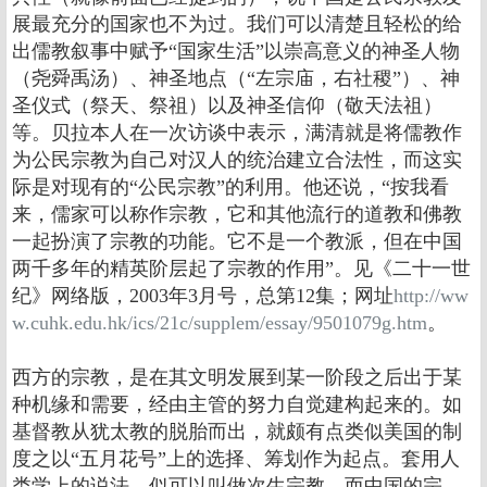
展最充分的国家也不为过。我们可以清楚且轻松的给
出儒教叙事中赋予“国家生活”以崇高意义的神圣人物
（尧舜禹汤）、神圣地点（“左宗庙，右社稷”）、神
圣仪式（祭天、祭祖）以及神圣信仰（敬天法祖）
等。贝拉本人在一次访谈中表示，满清就是将儒教作
为公民宗教为自己对汉人的统治建立合法性，而这实
际是对现有的“公民宗教”的利用。他还说，“按我看
来，儒家可以称作宗教，它和其他流行的道教和佛教
一起扮演了宗教的功能。它不是一个教派，但在中国
两千多年的精英阶层起了宗教的作用”。见《二十一世
纪》网络版，2003年3月号，总第12集；网址
http://ww
w.cuhk.edu.hk/ics/21c/supplem/essay/9501079g.htm
。
西方的宗教，是在其文明发展到某一阶段之后出于某
种机缘和需要，经由主管的努力自觉建构起来的。如
基督教从犹太教的脱胎而出，就颇有点类似美国的制
度之以“五月花号”上的选择、筹划作为起点。套用人
类学上的说法，似可以叫做次生宗教。而中国的宗