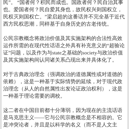
民”。 “国者何？积民而成也。国政者何？民自治其事
也。爱国者何？民自爱其身也，故民权兴则国权立，
民权灭则国权亡。”梁启超的这番话并不完全基于近代
西方民权思潮，同样基于自身历史的古老传统。
公民宗教概念将政治价值及其实施架构的合法性高效
运作所需的在现代性话语之外具有补充意义的“超验论
证”问题，以及作为与state之基础的society与政治价值
及其实施架构间认同诸关系凸现出来并具体化了。
对于古典政治理念（强调政治的道德属性或对道德的
依赖），这是一种基于实际情势的延续，对于现代政
治理念（从人的自然属性出发论证政治权利），这是
一种基于理论需要的调校。
这二者在中国目前都十分薄弱，因为现在的主流话语
是马克思主义――它与公民宗教概念是不相容的。它
是冲突论者，并且是以科学的名义（而不是人文主