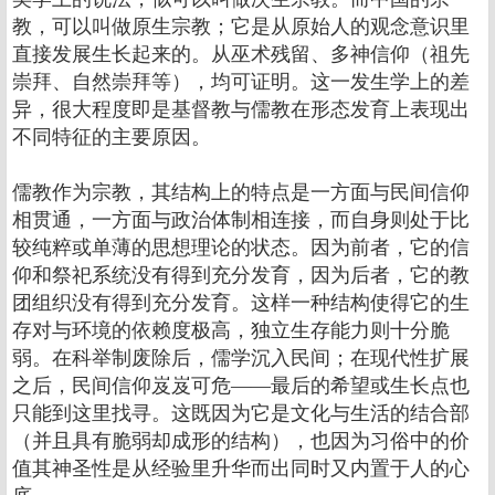
教，可以叫做原生宗教；它是从原始人的观念意识里
直接发展生长起来的。从巫术残留、多神信仰（祖先
崇拜、自然崇拜等），均可证明。这一发生学上的差
异，很大程度即是基督教与儒教在形态发育上表现出
不同特征的主要原因。
儒教作为宗教，其结构上的特点是一方面与民间信仰
相贯通，一方面与政治体制相连接，而自身则处于比
较纯粹或单薄的思想理论的状态。因为前者，它的信
仰和祭祀系统没有得到充分发育，因为后者，它的教
团组织没有得到充分发育。这样一种结构使得它的生
存对与环境的依赖度极高，独立生存能力则十分脆
弱。在科举制废除后，儒学沉入民间；在现代性扩展
之后，民间信仰岌岌可危――最后的希望或生长点也
只能到这里找寻。这既因为它是文化与生活的结合部
（并且具有脆弱却成形的结构），也因为习俗中的价
值其神圣性是从经验里升华而出同时又内置于人的心