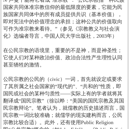
N·卢曼干脆将它看成“准宗教”：“公民宗教指一种民族
国家共同体准宗教信仰的最低限度的要素，它能为民
族国家共同体中的所有成员提供共识（基本价值），
即对宪法中的价值理念的承担；这种公共的价值取向
可作为准宗教来看待。”（参见《宗教教义与社会演
化》选编者导言，中国人民大学出版社，2003年）
在公民宗教的语境里，重要的不是神，而是神圣性；
它使人们对某种政治价值、政治合法性产生理性认同
甚至牺牲的激情。
公民宗教的公民的（civic）一词，首先就设定或要求
了其所属之社会国家的“现代的”、“共和的”性质，即
国民或社会的某种匀质性――实际上有的学者就将其
翻译成“国民宗教”（徐以晔：“美国的国民宗教及其国
民宗教辩论”。笔者认为，就儒教的历史描述而言，国
民宗教一词比较准确；就儒学的现实建构而言，公民
宗教比较合适）。此外，还有使用Public Religion