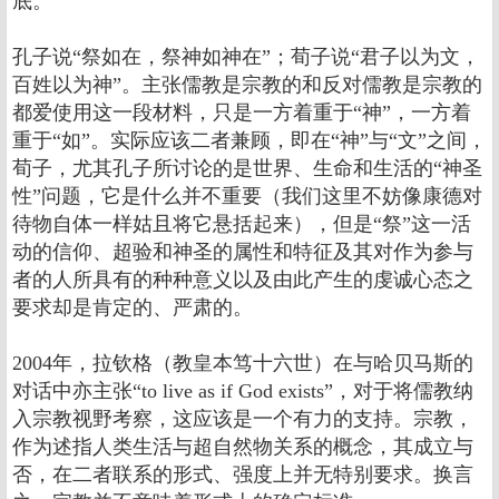
底。
孔子说“祭如在，祭神如神在”；荀子说“君子以为文，
百姓以为神”。主张儒教是宗教的和反对儒教是宗教的
都爱使用这一段材料，只是一方着重于“神”，一方着
重于“如”。实际应该二者兼顾，即在“神”与“文”之间，
荀子，尤其孔子所讨论的是世界、生命和生活的“神圣
性”问题，它是什么并不重要（我们这里不妨像康德对
待物自体一样姑且将它悬括起来），但是“祭”这一活
动的信仰、超验和神圣的属性和特征及其对作为参与
者的人所具有的种种意义以及由此产生的虔诚心态之
要求却是肯定的、严肃的。
2004年，拉钦格（教皇本笃十六世）在与哈贝马斯的
对话中亦主张“to live as if God exists”，对于将儒教纳
入宗教视野考察，这应该是一个有力的支持。宗教，
作为述指人类生活与超自然物关系的概念，其成立与
否，在二者联系的形式、强度上并无特别要求。换言