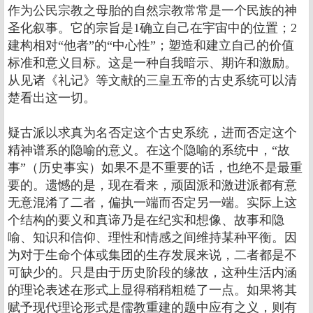
作为公民宗教之母胎的自然宗教常常是一个民族的神
圣化叙事。它的宗旨是1确立自己在宇宙中的位置；2
建构相对“他者”的“中心性”；塑造和建立自己的价值
标准和意义目标。这是一种自我暗示、期许和激励。
从见诸《礼记》等文献的三皇五帝的古史系统可以清
楚看出这一切。
疑古派以求真为名否定这个古史系统，进而否定这个
精神谱系的隐喻的意义。在这个隐喻的系统中，“故
事”（历史事实）如果不是不重要的话，也绝不是最重
要的。遗憾的是，现在看来，顽固派和激进派都有意
无意混淆了二者，偏执一端而否定另一端。实际上这
个结构的要义和真谛乃是在纪实和想像、故事和隐
喻、知识和信仰、理性和情感之间维持某种平衡。因
为对于生命个体或集团的生存发展来说，二者都是不
可缺少的。只是由于历史阶段的缘故，这种生活内涵
的理论表述在形式上显得稍稍粗糙了一点。如果将其
赋予现代理论形式是儒教重建的题中应有之义，则有