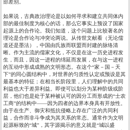
部差别。
如果说，古典政治理论是以如何寻求和建立共同体内
部的最佳制度为核心的话，那么它事实上预设了国家
起源上的合作论。我们知道，这个问题上比较著名的
理论是合作论与冲突论两说。从传世文献看（无论儒
道还是墨法），中国由氏族而联盟而封建的脉络清
晰。作为主流的儒家文化，不仅是在这一历史进程发
生，而且，因这一进程的绵延而发展，在与这一进程
的互动中形成成熟的文明形态。在这个“家－国－天
下”的同心圆结构中，对世界的匀质性认定或预设是其
最基本的特征；在相当长阶段里，人们理解中的共同
利益也大于差异利益。即使可以划分为某种阶级或阶
层，他们也是处于某种被认可的因分工而形成的“士农
工商”的结构中――因为四者的边界本身具有开放性。
由于在生产、御灾和抵抗侵略上存在广泛的共同利
益，合作而非斗争成为其关系的常态。通常作为文明
起源标致的“城”，其字源揭示的意义就是“城以盛