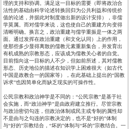
理的支持和协调。满足这一目标的需要（即将政治合
法性的基础由科学论述转换回归为公共利益和传统价
值的论述，并据此对制度做出新的设计安排），非儒
学莫属。而对儒学来说，这也使自己的重建方向变得
清晰明确。换言之，政治重建与儒学重振是一体之两
面。通过发挥在政治重建（和文化认同）上的作用，
使那些多少显得离散的儒教元素重新集合，并发育出
有机成熟的宗教形态，应该成为儒教关心者的自觉。
目前指向这一目标的人不少，但如前所述，其对儒教
形态、历史地位的描述在知识学上困难很大（如古代
中国是政教合一的国家等），在此基础上提出的“国教
诉求”也因简单化而缺乏现实的可操作性。
公民宗教和政治神学是不同的：“公民宗教”是基于社
会实施，而“政治神学”是由政府建立推行。尽管宗教
与政治密切勾连，但政治体制或民主或专制的属性却
不是由与之勾连的宗教决定的，也不是“好的”体制
与“好的”宗教结合，“坏的”体制与“坏的”宗教结合。一