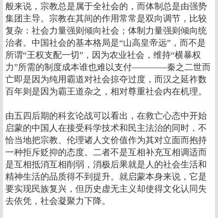
般来说，宗教总是属于全社会的，而体制总是由强势
集团主导。宗教在其间的作用常常是双向调节，比较
复杂：社会力量强则倾向社会；体制力量强则倾向统
治者。中国社会的基本格局是“山高皇帝远”，而不是
所谓“王权支配一切”，因为农业社会，维持“横暴权
力”所需的制度成本谁也难以支付――――秦之二世而
亡即是因为纯用霸道对社会掠夺过度，而汉之延祚数
百年则是因为霸王道杂之，相对尊重社会内在机理。
由五四后期的科玄论战可以看出，在救亡心态中开始
启蒙的中国人在接受科学技术和民主法治的同时，不
恰当地把宗教、伦理诸人文价值作为其对立面而抱持
一种拒斥贬抑的态度。二者不是互相补充互相调适而
是互相抵消互相削弱，消极后果就是人的社会生活和
精神生活的品质得不到提升。就启蒙本身来说，它是
要实现民族复兴，但历史虚无主义却使得文化认同失
去依凭，社会凝聚力下降。