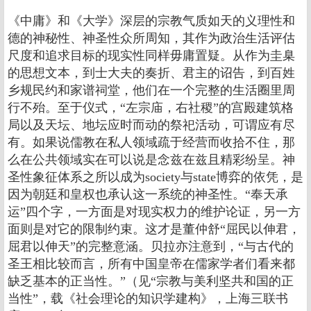
《中庸》和《大学》深层的宗教气质如天的义理性和
德的神秘性、神圣性众所周知，其作为政治生活评估
尺度和追求目标的现实性同样毋庸置疑。从作为圭臬
的思想文本，到士大夫的奏折、君主的诏告，到百姓
乡规民约和家谱祠堂，他们在一个完整的生活圈里周
行不殆。至于仪式，“左宗庙，右社稷”的宫殿建筑格
局以及天坛、地坛应时而动的祭祀活动，可谓应有尽
有。如果说儒教在私人领域疏于经营而收拾不住，那
么在公共领域实在可以说是念兹在兹且精彩纷呈。神
圣性象征体系之所以成为society与state博弈的依凭，是
因为朝廷和皇权也承认这一系统的神圣性。“奉天承
运”四个字，一方面是对现实权力的维护论证，另一方
面则是对它的限制约束。这才是董仲舒“屈民以伸君，
屈君以伸天”的完整意涵。贝拉亦注意到，“与古代的
圣王相比较而言，所有中国皇帝在儒家学者们看来都
缺乏基本的正当性。”（见“宗教与美利坚共和国的正
当性”，载《社会理论的知识学建构》，上海三联书