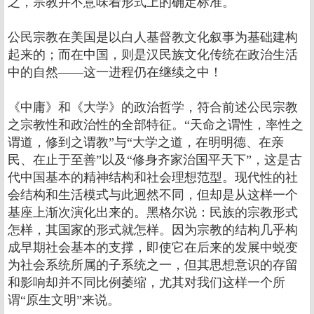
之，宗教并不意味着形式上的确定标准。
公民宗教在美国是以白人基督教文化叙事为基础建构
起来的；而在中国，则是汉民族文化传统在政治生活
中的自然――这一进程仍在继续之中！
《中庸》和《大学》的政治哲学，符合前述公民宗教
之宗教性和政治性的全部特征。“天命之谓性，率性之
谓道，修到之谓教”与“大学之道，在明明德、在亲
民、在止于至善”以及“修身齐家治国平天下”，这是古
代中国基本的精神结构和社会理想范型。现代性的社
会结构和生活模式与此迥然不同，但却是从这样一个
基座上渐次演化出来的。黑格尔说：民族的宗教形式
怎样，其国家的形式就怎样。因为宗教的结构几乎构
成早期社会基本的支撑，即使它在后来的发展中蜕变
为社会系统所属的子系统之一，但其思想意识的存留
和影响却并不同比例萎缩，尤其对我们这样一个所
谓“原生文明”来说。