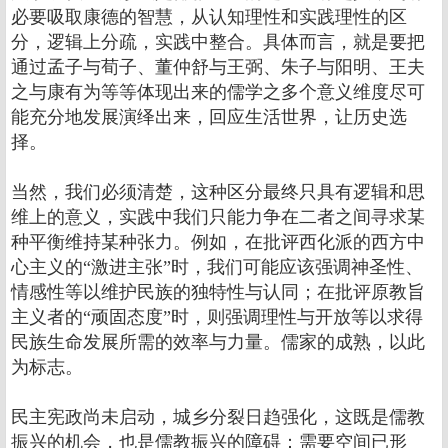
必要吸取康德的智慧，从认知理性和实践理性的区
分，逻辑上分疏，实践中整合。具体而言，就是要把
通过孟子与荀子、董仲舒与王弼、朱子与阳明、王夫
之与康有为等等体现出来的儒学之多个意义维度尽可
能充分地发展演绎出来，回应生活世界，让历史选
择。
当然，我们必须清楚，这种区分最终只具有逻辑和思
维上的意义，实践中我们只能力争在二者之间寻求某
种平衡维持某种张力。例如，在批评西化派的西方中
心主义的“激进主张”时，我们可能应该强调神圣性、
情感性等以维护民族的独特性与认同；在批评原教旨
主义者的“顽固态度”时，则强调理性与开放等以求得
民族生命发展所需的效率与力量。儒家的成熟，以此
为标志。
民主宪政尚未启动，城乡分裂日趋强化，这既是儒教
振兴的机会，也是儒教振兴的障碍：需要空间已形