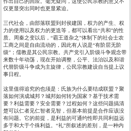
作出自己的回应。毫无疑问，这使公民宗教的意义不
仅更显突出同时也更显紧迫。
三代社会，由部落联盟到封侯建国，权力的产生、权
力的使用以及权力的更迭等，都可以看出“共和”的性
质。周秦之变以后，“霸王道杂之”体制下的社会士农
工商之间是自由流动的，因此有人说是“有阶层无阶
级”；儒教是其公民宗教。共产党引入阶级斗争观念带
来数十年动荡，现在开始调整，公平、法治以及和谐
代替阶级斗争成为主旋律，公民宗教建设自当提上议
事日程。
这里值得追究的也须是：氏族为什么要结成联盟？聚
落如何演成城邦？城邦如何转为国家？基于技术需
要？利益需要？安全需要？过程如何？这些问题搞清
楚可以仁者见仁智者见智，但基本前提是合作应该没
有问题。它的前提，是利益的可通约性即共同利益远
多于和大于个殊利益。“礼”所叙述的差别，是一种内