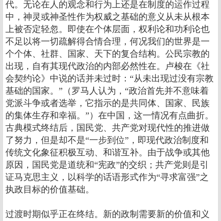
代。无论在人的观念和行为上还是在制度的运作过程
中，神灵或神圣性作为权威之基础的意义从未从根本
上被否定轻忽。即使在个体层面，权利论和功利论也
不足以将一切疏解得合情合理，何况我们的世界是一
个个体、社群、国家、天下的复合结构。公民宗教的
出现，自有其现代政治的内部必然性在。卢梭在《社
会契约论》中说的话并未过时：“从未出现过没有宗教
基础的国家。”（罗马人认为，“政治首先并不意味着
党派斗争或者选举，它指示的是共同体、国家、民族
的集体生存和幸福。”）在中国，这一情况有点曲折。
古典模式终结后，国民党、共产党对现代性的推进做
了努力，但是却不是“一步到位”，即现代政治制度和
传统文化象征积极互动、和谐互补。由于战争或其他
原因，国民党是道统和“宪政”的交织；共产党则是引
证马克思主义，以科学的话语形式作为“寻求富强”之
执政目标的价值基础。
过渡时期似乎正在终结。新的政制需要新的价值和义