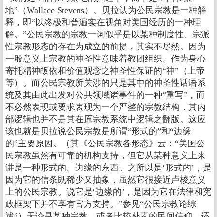
地”（Wallace Stevens）。贝拉认为公民宗教是一种解
释，即“以终极和普遍实在视角对美国经历的一种理
解。”公民宗教的宗教一词似乎是以某种制度性、宗派
性宗教形态的存在为成立的前提，其实不尽然。因为
一般意义上宗教的神圣性意味着教团组织、作为身心
寄托精神皈依和价值观念之神圣性保证的“神”（上帝
等）。而公民宗教所关涉的只是其中的神圣性话语系
统及其由此出发对公共领域诸事件的一种“重写”，而
不必然表现或要求表现为一个严整的宗教结构，其内
部逻辑也并不是其在原宗教系统中逻辑之翻版。这应
该也就是贝拉说公民宗教是所谓“形式的”和“边缘
的”主要原因。（其《公民宗教各形态》云：“美国公
民宗教虽然有可靠的机构支持，但它从某种意义上来
讲是一种形式的、边缘的东西。之所以是‘形式的’，是
因为它的信条既稀少又抽象，虽然它很接近卢梭意义
上的公民宗教。说它是‘边缘的’，是因为它在法律和宪
政框架下并不享有官方支持。”参见“公民宗教论综
述”）无论是某种宗教，或者比较朴素的民间信仰，还