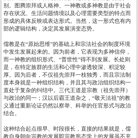
别。图腾崇拜或人格神、一神教或多神教是由于社会
存在状况、生活问题情境以及心理需要类型的特点而
形成的具体反映或表达形式。当然，这一形式也有内
部的逻辑结构，决定其发展演变态势。
儒教是在“原始思维”的基础上和宗法社会的制度环境
中发生发展起来的。因为前者，它表现为多神信仰，
而一神教的组织形式、“普世性”得不到发展。长处则
是，在特定族群的生活和心理中渗透较深、积淀较
厚。因为后者，不仅祖先崇拜一枝独秀，而且宗法制
度本身就是一种组织结构，并且其与政治组织结构一
直处于复杂的纠结中。三代王道是宗教（祖先崇拜）
与政治的同一；汉以后霸王道杂之，“敬天法祖”的教
义通过重新论证仍然以察举、科举的任官形式与政治
结合。
这种结合起点很早、时段很长，直接的结果就是，儒
教自身朝向宗教的发展即宗教形态学上的发展虽不充