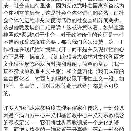
成，社会基础待重建。因为宪政意味着国家利益成为
个体利益的集合，这是社会个体化进程的必然；而社
会个体化进程本身又使得儒教的社会基础分崩离析。
这是儒教发展的二难吊诡！这或许意味着，如果重建
神圣或“返魅”对于生命、对于政治价值的论证是一种
不错的修辞选择或必要，那么我们必须清楚，这一工
作将是在现代性语境里展开，而不是在反现代性的心
态下展开。换言之，我们必须努力追求对古代和西方
文化话语形态的双向对接和超越，简单的复古（我一
直不赞成原教旨主义主张）和全盘西化（我们国家的
全盘西化者，对西方的理解仅限于理性主义一维，如
科学、自由等，而对宗教等毫无感觉）都是不可取
的。
许多人拒绝从宗教角度去理解儒家和传统，一部分原
因是不满西方中心主义和基督教中心主义对宗教概念
的霸权定义－－它们将世界宗教编成一个进化的谱
系，而把人格化的一神教置于最高端；还有一部分的