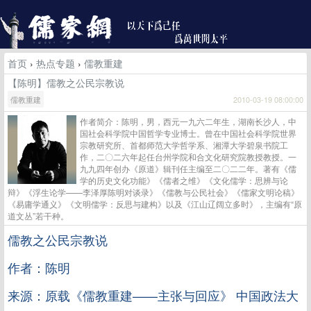
首页
›
热点专题
›
儒教重建
【陈明】儒教之公民宗教说
儒教重建
2010-03-19 08:00:00
作者简介：陈明，男，西元一九六二年生，湖南长沙人，中
国社会科学院中国哲学专业博士。曾在中国社会科学院世界
宗教研究所、首都师范大学哲学系、湘潭大学碧泉书院工
作，二〇二六年起任台州学院和合文化研究院教授教授。一
九九四年创办《原道》辑刊任主编至二〇二二年。著有《儒
学的历史文化功能》《儒者之维》《文化儒学：思辨与论
辩》《浮生论学——李泽厚陈明对谈录》《儒教与公民社会》《儒家文明论稿》
《易庸学通义》《文明儒学：反思与建构》以及《江山辽阔立多时》，主编有“原
道文丛”若干种。
儒教之公民宗教说
作者：陈明
来源：原载《儒教重建——主张与回应》 中国政法大