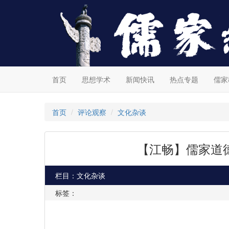
首页
思想学术
新闻快讯
热点专题
儒家
首页
评论观察
文化杂谈
【江畅】儒家道
栏目：文化杂谈
标签：