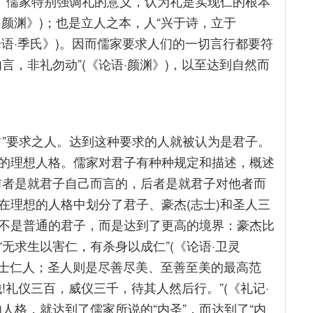
”。儒家特别强调礼的意义，认为礼是实现仁的根本
·颜渊》)；也是立人之本，人“兴于诗，立于
《论语·季氏》)。因而儒家要求人们的一切言行都要符
言，非礼勿动”(《论语·颜渊》)，以至达到自然而
常”要求之人。达到这种要求的人就被认为是君子。
的理想人格。儒家对君子有种种规定和描述，概述
。前者是就君子自己而言的，后者是就君子对他者而
在理想的人格中划分了君子、豪杰(志士)和圣人三
不是普通的君子，而是达到了更高的境界：豪杰比
无求生以害仁，有杀身以成仁”(《论语·卫灵
的志士仁人；圣人则是尽善尽美、至善至美的最高范
!礼仪三百，威仪三千，待其人然后行。”(《礼记·
人格，就达到了儒家所说的“内圣”，而达到了“内