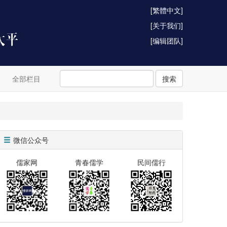
[繁體中文]
[关于我们]
[编辑团队]
全部栏目
搜索
微信公众号
儒家网
青春儒学
民间儒行