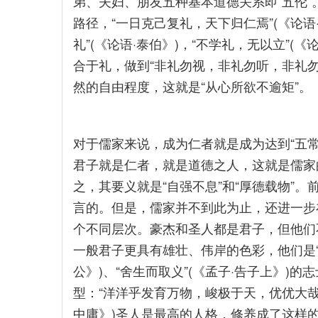
弟、夫妇、朋友五种基本道德关系即“五伦
路径，“一日克己复礼，天下归仁焉”(《论语
礼”(《论语·泰伯》)，“不学礼，无以立”(
合于礼，做到“非礼勿视，非礼勿听，非礼勿
然的自由程度，这就是“从心所欲不逾矩”。
对于儒家来说，成为仁者就是成为达到“五
君子就是仁者，就是道德之人，这就是儒家
之，其要义就是“自强不息”和“厚德载物”
言的。但是，儒家并不到此为止，还进一步
个不同层次。豪杰和圣人都是君子，但他们
一般君子更具有雄壮、伟岸的色彩，他们是“
公》)、“舍生而取义”(《孟子·告子上》)
型：“洋洋乎发育万物，峻极于天，优优大哉
中庸》)圣人是最高的人格，修养成了这样的