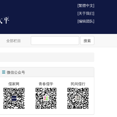
[繁體中文]
[关于我们]
[编辑团队]
全部栏目
搜索
微信公众号
儒家网
青春儒学
民间儒行