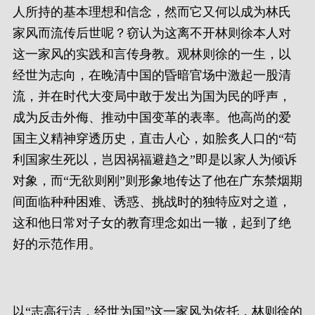
人所持的基本理想和信念，然而它又何以成为林氏
家风而流传后世呢？窃认为这离不开林则徐本人对
这一家风的实践和言传身教。观林则徐的一生，以
经世为志向，在晚清中国的昏暗官场中激起一股清
流，并在时代大变局中敢于发出为国为民的呼声，
成为反击外侮、推动中国变革的表率。他高尚的爱
国主义精神穿透历史，直击人心，如脍炙人口的“苟
利国家生死以，岂因祸福避趋之”即是以家人为倾诉
对象，而“无欲则刚”则形象地传达了他在广东禁烟期
间面临种种困难、诱惑、挑战时的独特应对之道，
这和他日常对子女的教育理念如出一辙，起到了绝
好的示范作用。
以“志高行洁，经世为国”这一家风为依托，林则徐的