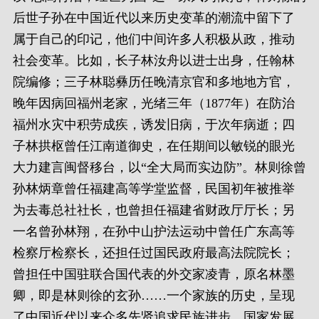
后世子孙在中国近代以来历史变革的潮流中留下了
属于自己的印记，他们中间许多人积极从政，推动
社会变革。比如，长子林汝舟以进士出身，任翰林
院编修；三子林聪彝历任晚清京官和多地地方官，
晚年因病回福州老家，光绪三年（1877年）在防治
福州水灾中积劳成疾，诱发旧病，于次年病逝；四
子林拱枢曾任江南道御史，在任期间以敏锐的眼光
大力建言闽督移台，以“全大局而实边防”。林则徐曾
孙林炳章曾任福建高等学堂监督，民国初年被推举
为去毒总社社长，也曾担任福建省财政厅厅长；另
一名曾孙林翔，在孙中山护法运动中曾任广东高等
检察厅检察长，还担任过国民政府最高法院院长；
曾担任中国驻联合国代表的外交家凌青，原名林墨
卿，即是林则徐的玄孙……一个家族的历史，呈现
了中国近代以来众多先贤追求民族进步、国家发展