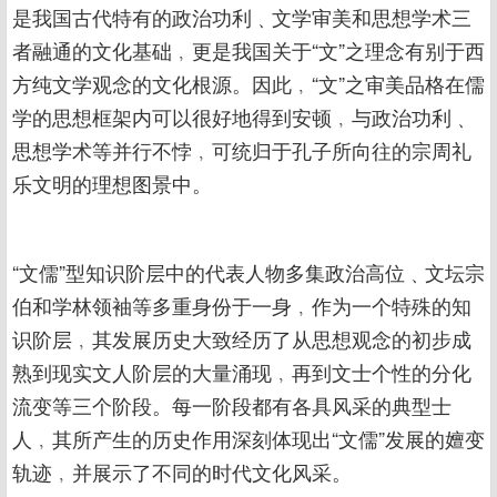
是我国古代特有的政治功利﹑文学审美和思想学术三
者融通的文化基础﹐更是我国关于“文”之理念有别于西
方纯文学观念的文化根源。因此﹐“文”之审美品格在儒
学的思想框架内可以很好地得到安顿﹐与政治功利﹑
思想学术等并行不悖﹐可统归于孔子所向往的宗周礼
乐文明的理想图景中。
“文儒”型知识阶层中的代表人物多集政治高位﹑文坛宗
伯和学林领袖等多重身份于一身﹐作为一个特殊的知
识阶层﹐其发展历史大致经历了从思想观念的初步成
熟到现实文人阶层的大量涌现﹐再到文士个性的分化
流变等三个阶段。每一阶段都有各具风采的典型士
人﹐其所产生的历史作用深刻体现出“文儒”发展的嬗变
轨迹﹐并展示了不同的时代文化风采。