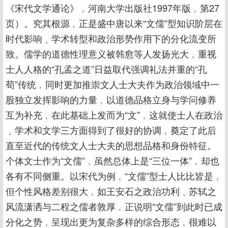
《宋代文学通论》﹐河南大学出版社1997年版﹐第27
页）。究其根源﹐正是盛中唐以来“文儒”型知识阶层在
时代影响﹑学术转型和政治形势作用下的分化流变所
致。儒学的道德性理意义被韩愈等人发扬光大﹐重视
士人人格的“孔孟之道”日益取代强调礼法并重的“孔
荀”传统﹐同时更加推崇文人士大夫作为政治领域中一
股独立发挥影响的力量﹐以道德品格立身与学问修养
互为补充﹐在此基础上发而为“文”﹐这就使士人在政治
﹑学术和文学三方面得到了很好的协调﹐奠定了此后
直至近代的传统文人士大夫的思想品格和身份特征。
个体文士作为“文儒”﹐虽然总体上是“三位一体”﹐却也
各有不同侧重。以宋代为例﹐“文儒”型士人比比皆是﹐
但个性风格差别很大﹐如王安石之政治功利﹑苏轼之
风流潇洒与二程之儒者敦厚﹐正说明“文儒”到此时已成
分化之势﹐呈现出更为复杂多样的综合形态﹐很难以