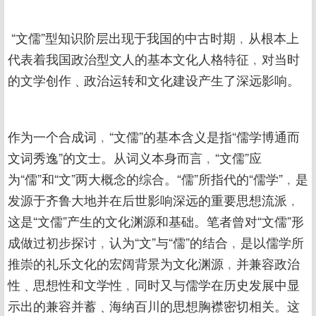
“文儒”型知识阶层出现于我国的中古时期﹐从根本上
代表着我国政治型文人的基本文化人格特征﹐对当时
的文学创作﹑政治运转和文化建设产生了深远影响。
作为一个合成词﹐“文儒”的基本含义是指“儒学博通而
文词秀逸”的文士。从词义本身而言﹐“文儒”应
为“儒”和“文”两大概念的综合。“儒”所指代的“儒学”﹐是
发源于齐鲁大地并在后世影响深远的重要思想流派﹐
这是“文儒”产生的文化渊源和基础。笔者曾对“文儒”形
成做过初步探讨﹐认为“文”与“儒”的结合﹐是以儒学所
推崇的礼乐文化的宏阔背景为文化渊源﹐并兼容政治
性﹑思想性和文学性﹐同时又与儒学在历史发展中显
示出的兼容并蓄﹑海纳百川的思想胸襟密切相关。这