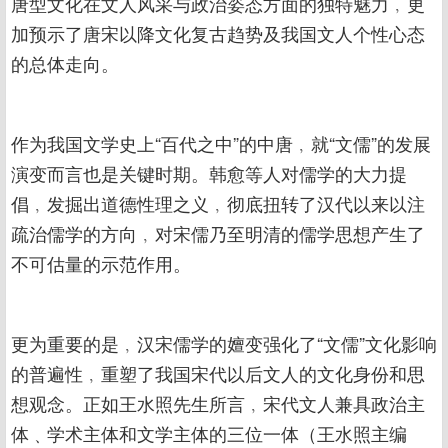
唐型文化在文人风采与政治姿态方面的独特魅力﹐更
加预示了唐宋以降文化复古趋势及我国文人个性心态
的总体走向。
作为我国文学史上“百代之中”的中唐﹐就“文儒”的发展
演变而言也是关键时期。韩愈等人对儒学的大力提
倡﹐发掘出道德性理之义﹐彻底扭转了汉代以来以注
疏治儒学的方向﹐对宋儒乃至明清的儒学思想产生了
不可估量的示范作用。
更为重要的是﹐汉宋儒学的嬗变强化了“文儒”文化影响
的普遍性﹐重塑了我国宋代以后文人的文化身份和思
想观念。正如王水照先生所言﹐宋代文人兼具政治主
体﹑学术主体和文学主体的三位一体（王水照主编