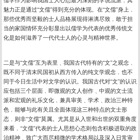
魅力正是通过“文儒”得到充分的体现。在“文儒”身上﹐
那些优秀而坚毅的士人品格展现得淋漓尽致﹐敢于担
当的家国情怀充分彰显出以儒学为代表的优秀传统文
化是如何滋养了一代代士人的心灵与精神世界。
二是与“文儒”互为表里﹑我国古代特有的“文”之观念﹐
既不同于清末民国初从西方传入的纯文学观念﹐也不
同于今日生活中对文学的认识。我国古代对“文”的认识
应包括三个层面﹐即微观的文人创作﹑中观的文士流
派和宏观的礼乐文化﹐兼具审美﹑学术﹑政治三种特
色﹐能够与此有关且全面体现这三种特点的文士形
态﹐则非“文儒”莫属。尤其是从入世和出世的双重角度
来看﹐“文儒”代表的士人思想心态则包含积极进取的政
治精神﹑致广大而尽精微的学术格局以及深入日常审