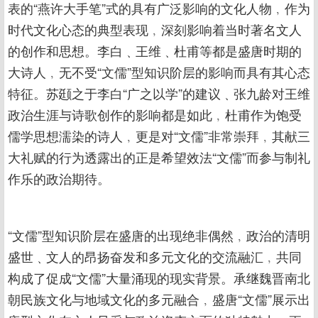
表的“燕许大手笔”式的具有广泛影响的文化人物﹐作为
时代文化心态的典型表现﹐深刻影响着当时著名文人
的创作和思想。李白﹑王维﹑杜甫等都是盛唐时期的
大诗人﹐无不受“文儒”型知识阶层的影响而具有其心态
特征。苏颋之于李白“广之以学”的建议﹑张九龄对王维
政治生涯与诗歌创作的影响都是如此﹐杜甫作为饱受
儒学思想濡染的诗人﹐更是对“文儒”非常崇拜﹐其献三
大礼赋的行为透露出的正是希望效法“文儒”而参与制礼
作乐的政治期待。
“文儒”型知识阶层在盛唐的出现绝非偶然﹐政治的清明
盛世﹑文人的昂扬奋发和多元文化的交流融汇﹐共同
构成了促成“文儒”大量涌现的现实背景。承继魏晋南北
朝民族文化与地域文化的多元融合﹐盛唐“文儒”展示出