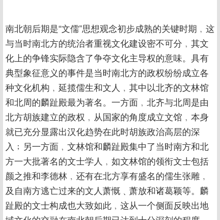
南北朝后期是“文儒”思想观念初步成熟的关键时期﹐这
与当时南北方的统治者重视文化建设密不可分﹐其文
化上的争锋实际隐含了争夺文化主导权的意味。具有
典型象征意义的事件是当时南北方的政权纷纷成立各
种文化机构﹐延揽儒生和文人﹐其中以北齐的文林馆
和北周的麟趾殿最为著名。一方面﹐北齐与北周是由
北方胡族建立的政权﹐从国家的角度成立文馆﹐本身
就已充分显露出汉化趋势在此时胡族政治高层的深
入﹔另一方面﹐文林馆和麟趾殿集中了当时南方和北
方一大批著名的文士学人﹐如文林馆的领衔文士包括
颜之推和李德林﹐还有在北方享有盛名的儒生张雕﹐
及自南方逃亡过来的文人萧慨﹑萧放和诸葛颖等。麟
趾殿的文士构成也大致如此﹐这从一个侧面反映出地
域文化的交融在南北朝后期已达到十分深刻的程度。