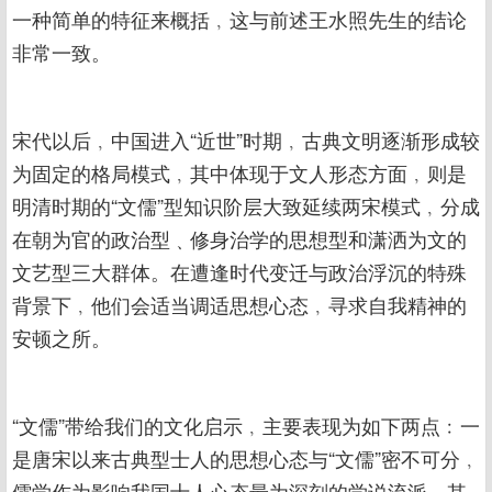
一种简单的特征来概括﹐这与前述王水照先生的结论
非常一致。
宋代以后﹐中国进入“近世”时期﹐古典文明逐渐形成较
为固定的格局模式﹐其中体现于文人形态方面﹐则是
明清时期的“文儒”型知识阶层大致延续两宋模式﹐分成
在朝为官的政治型﹑修身治学的思想型和潇洒为文的
文艺型三大群体。在遭逢时代变迁与政治浮沉的特殊
背景下﹐他们会适当调适思想心态﹐寻求自我精神的
安顿之所。
“文儒”带给我们的文化启示﹐主要表现为如下两点﹕一
是唐宋以来古典型士人的思想心态与“文儒”密不可分﹐
儒学作为影响我国士人心态最为深刻的学说流派﹐其