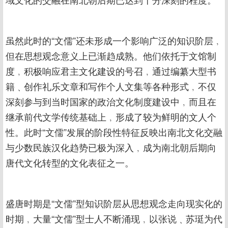
虽然此时的“文儒”还未形成一个影响广泛的知识阶层﹐
但在思想观念意义上已渐趋成熟。他们依托于文馆制
度﹐积极响应君主文化建设的号召﹐通过编纂大型书
籍﹑创作礼乐文章和写作个人文集等各种形式﹐不仅
深刻参与到当时国家的政治文化制度建设中﹐而且在
继承前代文学传统基础上﹐形成了较为鲜明的文人个
性。此时“文儒”发展的阶段性特征反映出南北文化交融
与少数民族汉化趋势已极为深入﹐成为南北朝后期向
唐代文化转型的文化表征之一。
盛唐时期是“文儒”型知识阶层从思想观念走向现实化的
时期﹐大量“文儒”型士人不断涌现﹐以张说﹑苏珽为代