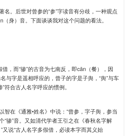
著名。后世对曾参的“参”字读音有分歧，一种观点
hēn（身）音。下面谈谈我对这个问题的看法。
的假借，而“骖”的古音为七南反，即cān（餐），因
的名与字是遥相呼应的，曾子的字是子舆，“舆”与车
“骖”符合古人名字呼应的惯例。
以智在《通雅•姓名》中说：“曾参，字子舆，参当
那个“骖”音。又如清代学者王引之在《春秋名字解
”又说“古人名字多假借，必读本字而其义始