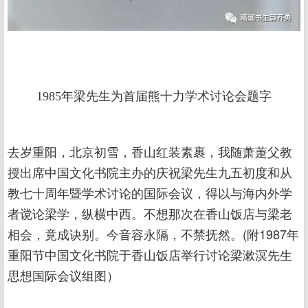
1985年梁先生为首届熊十力学术讨论会题字
去岁重阳，北京初雪，香山红装素裹，我随萧萐父教
授出席中国文化书院主办的庆祝梁先生九五初度和从
教七十周年暨学术讨论的国际会议，得以与海内外学
者谠论梁学，纵横中西。不想那次在香山饭店与梁老
相会，竟成诀别。今音容永隔，不禁抚然。(附1987年
重阳节中国文化书院于香山饭店举行讨论梁漱溟先生
思想国际会议组图）