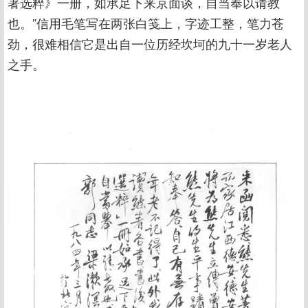
著选粹》一册，如承足下来京面谈，自当奉以请教
也。”信用毛笔写在两张白笺上，字迹工整，笔力苍
劲，很难相信它是出自一位历经坎坷的九十一岁老人
之手。