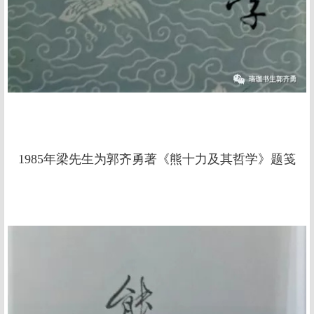
1985年梁先生为郭齐勇著《熊十力及其哲学》题笺