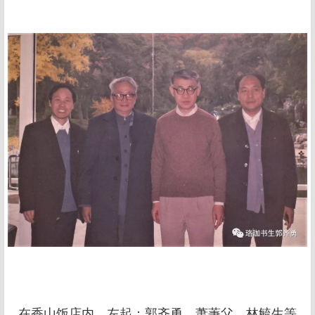
在香山饭店内，左起：郭齐勇、萧萐父、林毓生等