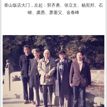
香山饭店大门，左起：郭齐勇、张立文、杨宪邦、石
峻、虞愚、萧萐父、金春峰