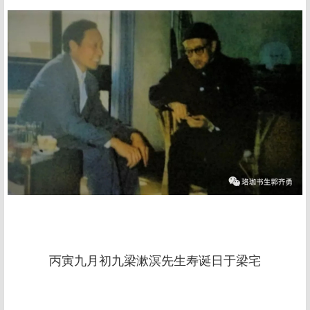
丙寅九月初九梁漱溟先生寿诞日于梁宅