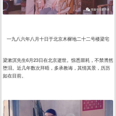
一九八六年八月十日于北京木樨地二十二号楼梁宅
梁漱溟先生6月23日在北京逝世。惊悉噩耗，不禁潸然
堕泪。近几年数次拜晤，多承教诲，其情其景，历历
如在目前。