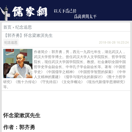
首页
›
纪念追思
【郭齐勇】怀念梁漱溟先生
纪念追思
2018-06-28 16:23:24
作者简介：郭齐勇，男，西元一九四七年生，湖北武汉人，
武汉大学哲学博士。曾任武汉大学人文学院院长、哲学学院
院长，现任武汉大学国学院院长、教授。社会兼职全国中国
哲学史学会副会长、中华孔子学会副会长等。著有《中国哲
学史》《中国儒学之精神》《中国哲学智慧的探索》《中华
人文精神的重建》《儒学与现代化的新探讨》《熊十力哲学
研究》《熊十力传论》《守先待后》《文化学概论》《现当代新儒学思潮研究》
等。
怀念梁漱溟先生
作者：郭齐勇