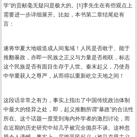
学”的贡献毫无疑问是极大的。[1]李先生在有些观点上
需要进一步详细展开。比如，本书第二章结尾处有
言：
遂将华夏大地锻造成人间鬼域！人民是否敢于、能于
推翻暴政，亦即一民族之正义与力量是否相联，标志
这个民族是否有面目生存于人世。秦末起义，乃使吾
中华重获人之尊严，从而得以重新屹立天地之间！
这段话非常之有力，事实上指出了中国传统政治体制
中最大的怪异之处，即，起义推翻所谓“暴政”的合法性
所在。这个话题一度受到海内外学者的激烈讨论，而
在近期的历史研究中却几乎被完全抛弃不谈。这种忽
视令人遗憾。事实上，尽管平民起义（被马克思主义