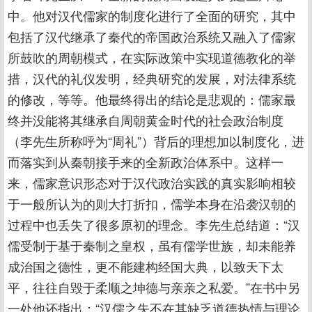
中。他对汉代儒家的制度化进行了全面的研究，其中
包括了汉代继承了秦代的帝国政治系统又融入了儒家
所鼓吹的周朝模式，在实际政策中实现道德教化的举
措，汉代的礼仪发明，经典研究的发展，对法律系统
的修改，等等。他最终得出的结论是悲观的：儒家最
终并没能将其继承自周朝黄金时代的社会政治制度
（李先生所称呼为“周礼”）背后的理想加以制度化，进
而落实到从秦朝接手来的全新政治体系中。这样一
来，儒家意识形态对于汉代政治实践的真实影响相较
于一般所认为的则大打折扣，儒学本身在沿袭汉朝的
过程中也丢失了很多原初的理念。李先生总结道：“汉
儒受制于基于秦制之皇权，虽有儒学世族，却未能养
成治国之德性，更不能建构经国大典，以致天下太
平，往往自毁于柔顺之坤德与亲亲之私爱。”在书中另
一处他还指出：“汉儒之失不在其缺乏道德热情与理论