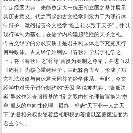
制定经国大典，未能奠定大一统王朝立国之基并展示
其历史意义。代之而起的古文经学则致力于为现行体
制辩护，激烈指责今文经学“推士礼以致于天子”，并以
现行体制为基准，在儒学内构建超绝性的天子之礼。
今古文经学的分歧实质上是君主制国体之下究竟实行
何种政体。古文经学始则以《春秋》学居于礼学之
上，将《春秋》之“尊尊”替换为秦制之尊卑，并进而以
《周礼》为核心重建经学，由此糅合古今，形成了郑
玄礼法双修与何休君天同尊的经学体系。至此，今文
经学中对天子进行制约的“天囚”学说被抛弃，“丧服决
狱”导致作为丧服根基的“报”之双向性伦理被置换为“尊
卑”服从的单向性伦理。最终，标志“天下非一人之天
下”的君相分权也随着丞相职权的萎缩以至罢废退变为
君主专制。