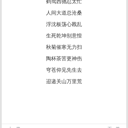
鹤驾西驰忍太忙
人间大道总沧桑
浮沈板荡心戡乱
生死乾坤别意惶
秋菊催寒无力扫
陶杯茶苦更神伤
穹苍仰见先生去
迢递关山万里荒