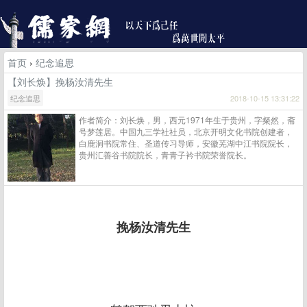
首页
›
纪念追思
【刘长焕】挽杨汝清先生
纪念追思
2018-10-15 13:31:22
作者简介：刘长焕，男，西元1971年生于贵州，字粲然，斋
号梦莲居。中国九三学社社员，北京开明文化书院创建者，
白鹿洞书院常住、圣道传习导师，安徽芜湖中江书院院长，
贵州汇善谷书院院长，青青子衿书院荣誉院长。
挽杨汝清先生