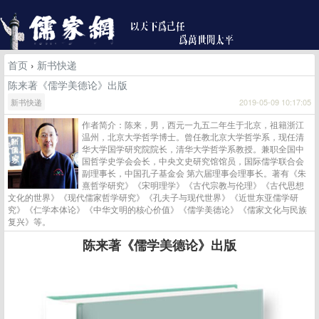
首页
›
新书快递
陈来著《儒学美德论》出版
新书快递
2019-05-09 10:17:05
作者简介：陈来，男，西元一九五二年生于北京，祖籍浙江
温州，北京大学哲学博士。曾任教北京大学哲学系，现任清
华大学国学研究院院长，清华大学哲学系教授。兼职全国中
国哲学史学会会长，中央文史研究馆馆员，国际儒学联合会
副理事长，中国孔子基金会 第六届理事会理事长。著有《朱
熹哲学研究》《宋明理学》《古代宗教与伦理》《古代思想
文化的世界》《现代儒家哲学研究》《孔夫子与现代世界》《近世东亚儒学研
究》《仁学本体论》《中华文明的核心价值》《儒学美德论》《儒家文化与民族
复兴》等。
陈来著《儒学美德论》出版