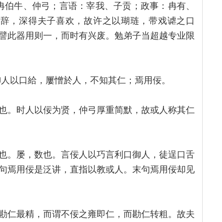
冉伯牛、仲弓；言语：宰我、子贡；政事：冉有、
言辞，深得夫子喜欢，故许之以瑚琏，带戏谑之口
譬此器用则一，而时有兴废。勉弟子当超越专业限
御人以口給，屢憎於人，不知其仁；焉用佞。
也。时人以佞为贤，仲弓厚重简默，故或人称其仁
也。屡，数也。言佞人以巧言利口御人，徒逞口舌
句焉用佞是泛讲，直指以教或人。末句焉用佞却见
勘仁最精，而谓不佞之雍即仁，而勘仁转粗。故夫