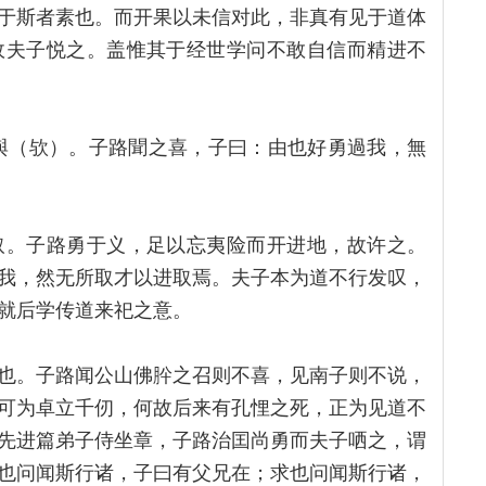
于斯者素也。而开果以未信对此，非真有见于道体
故夫子悦之。盖惟其于经世学问不敢自信而精进不
由與（欤）。子路聞之喜，子曰：由也好勇過我，無
取。子路勇于义，足以忘夷险而开进地，故许之。
我，然无所取才以进取焉。夫子本为道不行发叹，
就后学传道来祀之意。
也。子路闻公山佛肸之召则不喜，见南子则不说，
可为卓立千仞，何故后来有孔悝之死，正为见道不
先进篇弟子侍坐章，子路治囯尚勇而夫子哂之，谓
也问闻斯行诸，子曰有父兄在；求也问闻斯行诸，