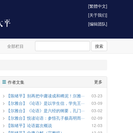
[繁體中文]
[关于我们]
[编辑团队]
全部栏目
搜索
更多
作者文集
【陈绪平】别再把中庸读成和稀泥！尔雅···
03-23
【尔雅台】《论语》是以学生信，学先王···
03-09
【尔雅台】《论语》是六经的纲要，孔门···
03-02
【尔雅台】悦读论语：参悟孔子极高明而···
02-09
【陈绪平】论语篇次概说
12-03
【陈绪平】中庸义解（完整稿）
12-03