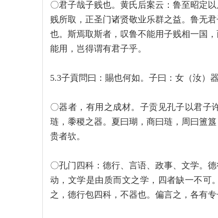
〇君子哉子贱也。黄氏后案云：鲁至昭定以
贱所取，正圣门诸贤敬业乐群之益。鲁无君
也。斯焉取斯者，叹鲁不能用子贱相一国，
能用，岂得谓有君子乎。
5.3子貢問曰：賜也何如。子曰：女（汝）
〇器者，有用之成材。子贡见孔子以君子
琏，黍稷之器。夏曰瑚，商曰琏，周曰簠簋
贵者欤。
〇孔门四科：德行、言语、政事、文学。德
动，文学是由质而文之学，四者缺一不可
之，德行包四科，不器也。偏言之，各有专