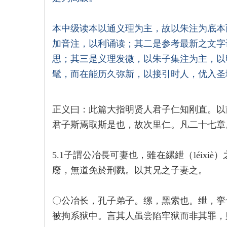
本中级读本以通义理为主，故以朱注为底本
加音注，以利诵读；其二是参考最新之文字
思；其三是义理发微，以朱子集注为主，以
髦，而在能历久弥新，以接引时人，优入圣
正义曰：此篇大指明贤人君子仁知刚直。以
君子斯焉取斯是也，故次里仁。凡二十七章
5.1子謂公冶長可妻也，雖在縲紲（léix
廢，無道免於刑戮。以其兄之子妻之。
〇公冶长，孔子弟子。缧，黑索也。绁，挛
被拘系狱中。言其人虽尝陷牢狱而非其罪，