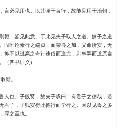
，言必见用也。以其谨于言行，故能见用于治朝，
刑戮，皆见此意。于此见夫子取人之道、嫁子之道
。固唯论素行之端贞，而荣辱之加，义命所安，无
，抑不以孤高之奇行违俗而逢尤，则事异而道原自
。（四书训义）
焉取斯。
鲁人也。子贱贤，故夫子叹曰：有君子之德哉，若
无君子，子贱安得此德行而学行之。因以见鲁之多
，厚之至也。