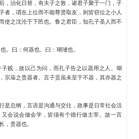
后，治化日替，有夫子之敦，诸君子聚于一门，子
子者，谓在上位而不能尊贤取友，则皆窃位之小人
而使之沈沦于下邑也。鲁之君臣，知孔子圣人而不
器也。曰：何器也。曰：瑚璉也。
许子贱，故以己为问，而孔子告之以器用之人。瑚
，宗庙之贵器者。言子贡虽未至于不器，其亦器之
行是总纲，言语是沟通与交往，政事是日常社会活
。又会说会做会学，皆须有个德行做主宰。故一言
长，贵器也。