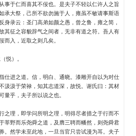
从事于仁而喜其不佞也。是夫子不轻以仁许人之旨
如承大祭，己所不欲勿施于人，雍虽不敏请事斯语
反身录云：圣门高弟如颜之愚，曾之鲁，雍之简，
故其征之容貌辞气之间者，无非有道之符。吾人有
佞而入，近取之则几矣。
說（悦）。
指仕进之道。信，明白、通晓。漆雕开自以为对仕
不汲汲于荣禄，知其志道深，故悦。谢氏曰：其材
可量乎，夫子所以说之也。
行之理，即学问所明之理，明得尽者措之于行而不
于莘野而乐尧舜之道，及膺三聘而幡然，则尧舜君
券。然学未至此地，一旦当官只尝试漫为耳。夫子