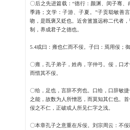
〇后之先进篇载：“德行：颜渊、闵子骞、
季路；文学：子游、子夏。”子贡聪敏善
吻，是既褒又贬也。近舍簠簋远称二代者，
制，养成君子之德也。
5.4或曰：雍也仁而不佞。子曰：焉用佞；
〇雍，孔子弟子，姓冉，字仲弓。佞，口才
而惜其不佞。
〇给，足也，言辞不穷也。口给，口辞敏捷
之能，故数为人所憎恶，而莫知其仁也。首
佞之不仁，正破或人所见仁字之浅。
〇本章孔子之意重在斥佞。刘宗周云：不佞