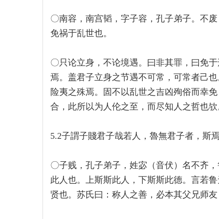
〇南容，南宫韬，字子容，孔子弟子。不废
免祸于乱世也。
〇只论立身，不论境遇。曰非其罪，曰免于
焉。盖君子立身之节遇不可常，可常者己也
险夷之殊焉。固不以乱世之吉凶殉俗而幸免
合，此所以为人伦之至，而尽知人之哲也欤
5.2子謂子賤君子哉若人，魯無君子者，斯
〇子贱，孔子弟子，姓宓（音伏）名不齐，
此人也。上斯斯此人，下斯斯此德。言若鲁
贤也。苏氏曰：称人之善，必本其父兄师友