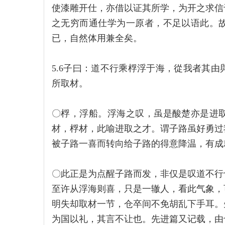
使漆雕开仕，亦借以证其所学，为开之求信
之无穷而通仕学为一原者，不足以语此。
已，自然体用兼全矣。
5.6子曰：道不行乘桴浮于海，從我者其
所取材。
〇桴，浮船。浮海之叹，虽是酸楚亦是进
材，桴材，此喻进取之才。谓子路虽好勇过
被子路一喜而转向给子路的得意降温，有成
〇此正是为点醒子路而发，非仅是叹道不行
至许从浮海则喜，只是一辙人，看此气象，
明失却取材一节，仓卒间不免胡乱下手耳。
为国以礼，其言不让也。先进篇又记载，由