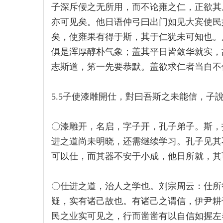
子深斥佞之无所用，而不论雍之仁，正欲其
亦可见矣。他日语仲弓曰出门如见大宾使民
矣，使雍果有得于斯，其于仁犹未可知也。
俱是浑厚醇朴气象；盖其平日皆敛华就实，
志斯道，笫一先要恭默。盖欲求仁者当自不
5.5子使漆雕開仕，對曰吾斯之未能信，子
〇漆雕开，名启，字子开，孔子弟子。斯，
进之道尚未明晓，还需继续学习。孔子见其
可以仕，而其器不安于小成，他日所就，其
〇仕进之道，治人之学也。刘宗周云：仕所
疑，实有诸己故也。有诸己之谓信，伊尹耕
民之业实可见之，行而凿凿有以自信如握左