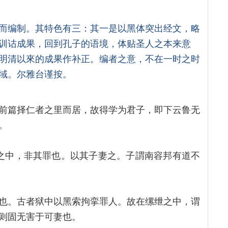
而编制。其特色有三：其一是以黑体突出经文，略
训诂成果，回到孔子的语境，体贴圣人之本来意
明清以來的成果作补正。编者之意，不在一时之时
域。尔雅台谨按。
前篇择仁者之里而居，故得学为君子，即下云鲁无
。
iè）之中，非其罪也。以其子妻之。子謂南容邦有道不
也。古者狱中以黑索拘挛罪人。故在缧绁之中，谓
则固无害于可妻也。