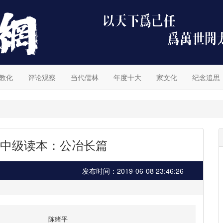
教化
评论观察
当代儒林
年度十大
家文化
纪念追思
中级读本：公冶长篇
发布时间：2019-06-08 23:46:26
陈绪平