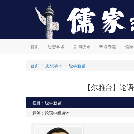
首页
思想学术
新闻快讯
热点专题
儒家
首页
思想学术
经学新览
【尔雅台】论语
栏目：经学新览
标签：论语中级读本