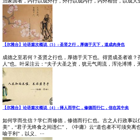
治家国者，内行以成外行，外行以成内行，内外相合，以成大
【尔雅台】论语篇次概说（5）: 圣贤之行，厚德于天下，道成肉身也
成德之至若何？圣贤之行也，厚德于天下也。得贤成圣者谁？孔子
人”也。叶采注云：“夫子大圣之资，犹元气周流，浑沦溥博，
【尔雅台】论语篇次概说（4）: 择人而学仁，修德而行仁，信在其中矣
如何学而生信？学仁而修德，修德而行仁也。古之人行政事以
美”，“君子无终食之间违仁”，《中庸》云“道也者不可须臾离
喻于利”，以义、···