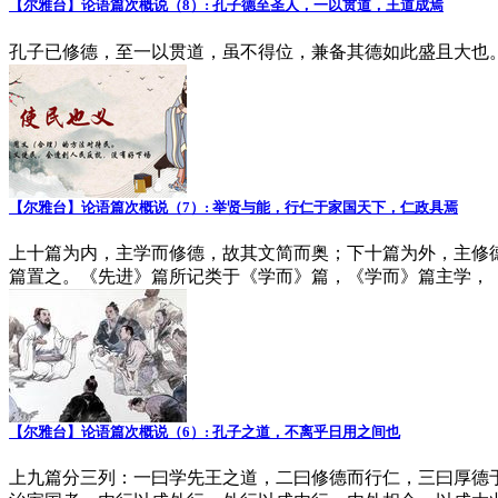
【尔雅台】论语篇次概说（8）: 孔子德至圣人，一以贯道，王道成焉
孔子已修德，至一以贯道，虽不得位，兼备其德如此盛且大也
【尔雅台】论语篇次概说（7）: 举贤与能，行仁于家国天下，仁政具焉
上十篇为内，主学而修德，故其文简而奥；下十篇为外，主修德
篇置之。《先进》篇所记类于《学而》篇，《学而》篇主学，
【尔雅台】论语篇次概说（6）: 孔子之道，不离乎日用之间也
上九篇分三列：一曰学先王之道，二曰修德而行仁，三曰厚德