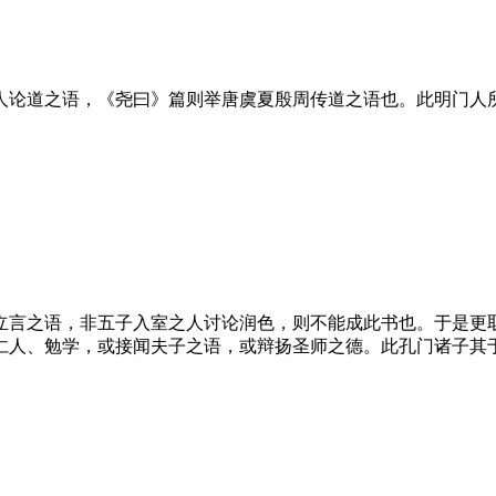
人论道之语，《尧曰》篇则举唐虞夏殷周传道之语也。此明门人
立言之语，非五子入室之人讨论润色，则不能成此书也。于是更
仁人、勉学，或接闻夫子之语，或辩扬圣师之德。此孔门诸子其