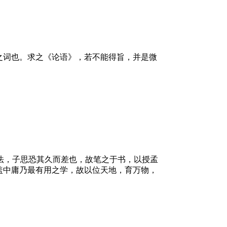
之词也。求之《论语》，若不能得旨，并是微
。
法，子思恐其久而差也，故笔之于书，以授孟
盖中庸乃最有用之学，故以位天地，育万物，