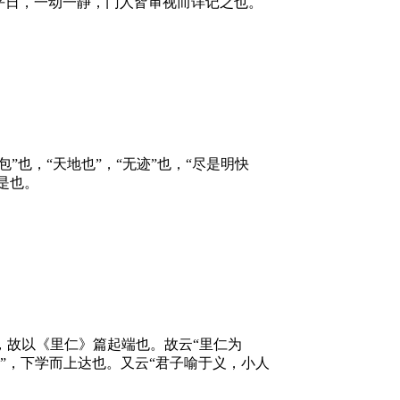
平日，一动一静，门人皆审视而详记之也。
也，“天地也”，“无迹”也，“尽是明快
是也。
，故以《里仁》篇起端也。故云“里仁为
之”，下学而上达也。又云“君子喻于义，小人