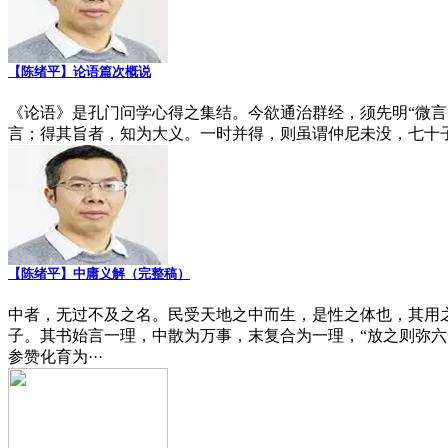
【陈绪平】论语篇次概说
《论语》是孔门问学心得之集结。今欲通治群经，须先明“微
言；得其旨者，知为大义。一时并得，则虽谓仲尼未没，七十
【陈绪平】中庸义解（完整稿）
中者，无过不及之名。民受天地之中而生，是性之体也，其用
子。其书始言一理，中散为万事，末复合为一理，“放之则弥
参赞化育为···