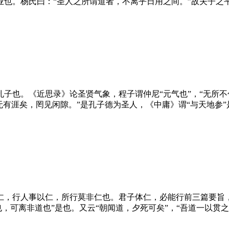
业也。杨氏曰：“圣人之所谓道者，不离乎日用之间。”故夫子之
也。《近思录》论圣贤气象，程子谓仲尼“元气也”，“无所不包”
无有涯矣，罔见闲隙。”是孔子德为圣人，《中庸》谓“与天地参”
仁，行人事以仁，所行莫非仁也。君子体仁，必能行前三篇要旨
也，可离非道也”是也。又云“朝闻道，夕死可矣”，“吾道一以贯