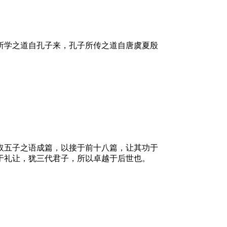
所学之道自孔子来，孔子所传之道自唐虞夏殷
取五子之语成篇，以接于前十八篇，让其功于
于礼让，犹三代君子，所以卓越于后世也。