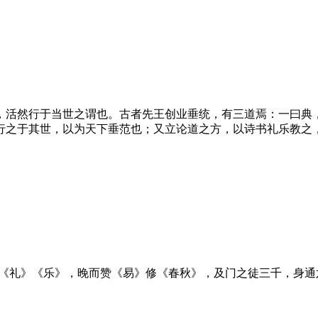
，活然行于当世之谓也。古者先王创业垂统，有三道焉：一曰典
行之于其世，以为天下垂范也；又立论道之方，以诗书礼乐教之
定《礼》《乐》，晚而赞《易》修《春秋》，及门之徒三千，身通