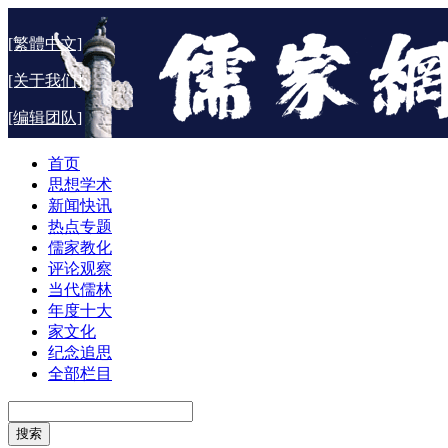
[繁體中文]
[关于我们]
[编辑团队]
首页
思想学术
新闻快讯
热点专题
儒家教化
评论观察
当代儒林
年度十大
家文化
纪念追思
全部栏目
搜索