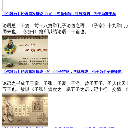
【尔雅台】论语篇次概说（10）: 五圣创制，道统有归，孔子为素王矣
论语总二十篇，前十八篇举孔子论道之语，《子章》十九举门
周来也。《尧曰》篇所以结论语二十篇也。
【尔雅台】论语篇次概说（9）: 五子辩扬，学脉有统，孔子为至圣先师也
论语之书成于子贡、子张、子夏、子游、曾子五子。圣人代天
五子也。故以《子张》篇次之，辑五子之语，记士行、交情、