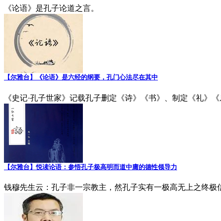
《论语》是孔子论道之言。
【尔雅台】《论语》是六经的纲要，孔门心法尽在其中
《史记·孔子世家》记载孔子删定《诗》《书》、制定《礼》
【尔雅台】悦读论语：参悟孔子极高明而道中庸的德性领导力
钱穆先生云：孔子非一宗教主，然孔子实有一极高无上之终极