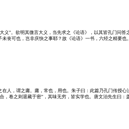
言大义”。欲明其微言大义，当先求之《论语》，以其皆孔门问答
子未丧可也，岂非庆快之事耶？故《论语》一书，六经之精要也
之在人，谓之庸。庸，常也，用也。朱子曰：此篇乃孔门传授心
六合，卷之则退藏于密”，其味无穷，皆实学也。唐文治先生曰：