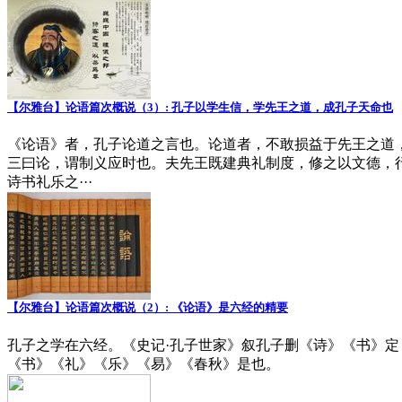
【尔雅台】论语篇次概说（3）: 孔子以学生信，学先王之道，成孔子天命也
《论语》者，孔子论道之言也。论道者，不敢损益于先王之道
三曰论，谓制义应时也。夫先王既建典礼制度，修之以文德，
诗书礼乐之···
【尔雅台】论语篇次概说（2）: 《论语》是六经的精要
孔子之学在六经。《史记·孔子世家》叙孔子删《诗》《书》
《书》《礼》《乐》《易》《春秋》是也。