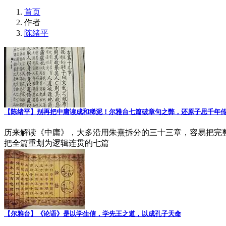
首页
作者
陈绪平
【陈绪平】别再把中庸读成和稀泥！尔雅台七篇破章句之弊，还原子思千年
历来解读《中庸》，大多沿用朱熹拆分的三十三章，容易把完
把全篇重划为逻辑连贯的七篇
【尔雅台】《论语》是以学生信，学先王之道，以成孔子天命