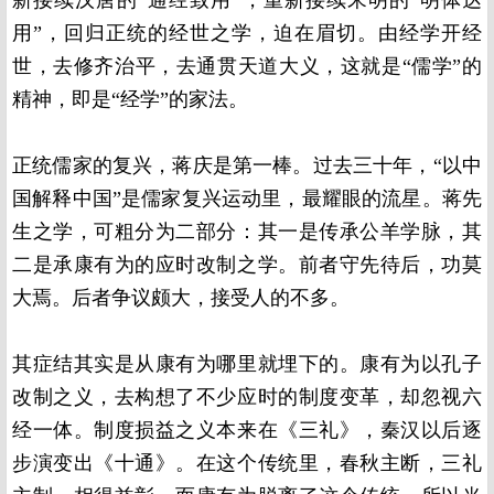
新接续汉唐的“通经致用”，重新接续宋明的“明体达
用”，回归正统的经世之学，迫在眉切。由经学开经
世，去修齐治平，去通贯天道大义，这就是“儒学”的
精神，即是“经学”的家法。
正统儒家的复兴，蒋庆是第一棒。过去三十年，“以中
国解释中国”是儒家复兴运动里，最耀眼的流星。蒋先
生之学，可粗分为二部分：其一是传承公羊学脉，其
二是承康有为的应时改制之学。前者守先待后，功莫
大焉。后者争议颇大，接受人的不多。
其症结其实是从康有为哪里就埋下的。康有为以孔子
改制之义，去构想了不少应时的制度变革，却忽视六
经一体。制度损益之义本来在《三礼》，秦汉以后逐
步演变出《十通》。在这个传统里，春秋主断，三礼