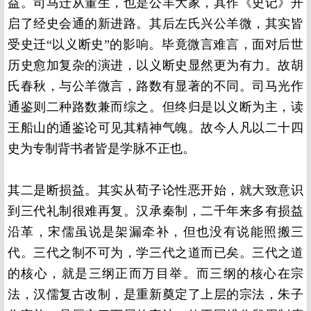
益。司马迁从董生，也是公羊大家，其作《史记》开
启了经史会通的新进路。其后左氏兴公羊微，其实皆
受史迁“以义断史”的影响。毕竟微言难言，面对后世
历史愈加复杂的演进，以义断史显然更为有力。故胡
氏春秋，与公羊微言，路数有显著的不同。司马光作
通鉴则二种路数兼而综之。但终归是以义断为主，读
王船山的通鉴论可见其精神气魄。故今人凡以二十四
史为专制背书者皆是学脉不正也。
其二是断损益。其实从荀子论性恶开始，就大致意识
到三代礼制很难再复。汉承秦制，二千年来多有损益
沿革，宋儒虽说是架漏牵补，但也没有说能照搬三
代。三代之制不可为，学三代之道而已矣。三代之道
的核心，就是三纲正而万目举。而三纲的核心在宗
法，汉儒复古改制，是重新奠定了上层的宗法，朱子