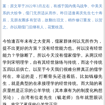
案：原文草于2022年3月左右，有感于国内俄乌战争、中美关
系的大纷争，儒门无所适从而作。昨日适逢蒋庆先生七十寿
辰，见朋友圈多有贺语，故翻出旧文，稍作修订重发，以贺
之。亦以期儒门后继有人，花繁枝茂。
今恰逢百年未有之大变局，儒家群体何以无所作为，
提不出更好的方策？没有经世能力也。何以没有经世
能力？学脉断了。所以今天没有儒家儒学。从两汉经
学到宋明理学，自有其经世脉络与传统，而这个传统
五四以后俱亡。以至于今天我们很难分辨真正的儒学
何在。幸运的是，打断骨头还连着筋。比如钱穆先
生，就是典型的在承接理学的经世传统。而大陆的蒋
庆显然是正宗的公羊学统（其本康有为的制度化构想
另论），台湾有位老先生（毓老师）当年就慧眼识
珠，肯定了蒋庆的公羊学正宗。