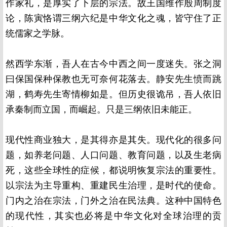
作家礼，是厚实了下层的宗法。故王国维作殷周制度
论，陈寅恪谓三纲六纪是中华文化之魂，皆守住了正
统儒家之学脉。
然西学东渐，吾人在古今中西之间一度迷失。张之洞
曰保国保种保教也无可奈何花落去。静安先生愤而跳
湖，鹤寿先生寄情柳如是。但历史很诡吊，吾人依旧
承秦制而立国，而崛起。只是三纲依旧未能正。
现代性商业独大，是其得亦是其失。现代化的很多问
题，如养老问题、人口问题、教育问题，以及生老病
死，这些全球性的症候，都说明恢复宗法的重要性。
以宗法为主导重构、重建民生治理，是时代的使命。
门内之治在宗法，门外之治在民法典。这种中国特色
的现代性，其实也必将是中华文化对全球治理的贡