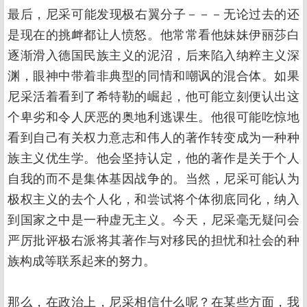
最后，尼采可能发现极右翼分子－－－无论过去的还
是现在的挑衅都让人愤怒。他常常看他妹妹伊丽莎白
逐渐滑入德国民族主义的泥沼，后来陷入纳粹主义深
渊，眼神中带着非典型的同情和嘲讽的混合体。如果
尼采活着看到了希特勒的崛起，他可能立刻便认出这
个卑劣和令人厌恶的奥地利逃课生。他很可能吃惊地
看到自己有关权力意志和伟人的著作转变成为一种种
族主义优生学。他会坚持认定，他的著作是关于个人
自我的而不是集体基因战争的。当然，尼采可能认为
极权主义的去个人化，和尝试将个体彻底同化，纳入
到国家之中是一种虚无主义。今天，尼采毫无疑问会
严厉批评极右派将其著作与对移民的担忧和社会的种
族构成等联系起来的努力。
那么，在政治上，尼采相信什么呢？在某些方面，我