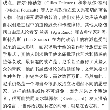
观点。吉尔·德勒兹（Gilles Deleuze）和米歇尔·福柯
（Michel Foucault）等人是与政治左派关系密切的著名
人物，他们深受尼采的影响，他们支持人类应该克服
自我创造过程中的道德残余和传统障碍。其他人物包
括自由意志论者安·兰德（Ayn Rand）和古典学家列奥·
斯特劳斯（Leo Strauss）在内的政治上的右派也受到
尼采的巨大影响。画家求助于他的著作呼吁激进新美
学形式，其他人则求助于他来痛批现代艺术和情感的
堕落衰败。最有趣的或许是，尼采甚至赢得了某些大
众的青睐，他的书虽然谈论的话题怪异，文笔风格也
各种各样，但销售火爆，高达数百万册。虽然如此，
尼采仍然是一个与当今很多政治立场迥然不同的思想
家。这样的结果或许不可避免，因为尼采是个叛逆
者，很可能赞同克尔凯郭尔（Kierkegaard）发人深省
的格言，“当你给我贴标签的时候，就是在否定我。”