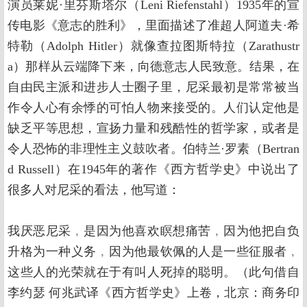
演员莱妮·里芬斯塔尔（Leni Riefenstahl）1935年的宣
传电影《意志的胜利》，里面描述了准超人阿道夫·希
特勒（Adolph Hitler）就像查拉图斯特拉（Zarathustr
a）那样从云端降下来，向德意志人民致意。结果，在
自由民主派和进步人士圈子里，尼采最初是常常被当
作令人心有余悸的可怕人物来接受的。人们认定他是
缺乏平等思想，宣扬力量和残酷性的哲学家，或者是
令人恐怖的非理性主义鼓吹者。伯特兰·罗素（Bertran
d Russell）在1945年的著作《西方哲学史》中说出了
很多人对尼采的看法，他写道：
我厌恶尼采﹐是因为他喜欢瞑想痛苦﹐因为他把自负
升格为一种义务﹐因为他最钦佩的人是一些征服者﹐
这些人的光荣就在于有叫人死掉的聪明。（此句借自
李约瑟 何兆武译《西方哲学史》上卷，北京：商务印