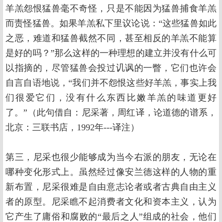
羊羔怨恨猛兽毫不奇怪，只是不能因为猛兽捕食羊羔
而责怪猛兽。如果羊羔私下里议论说：“这些猛兽如此
之恶，难道和猛兽截然不同，甚至相反的羊羔不能算
是好的吗？”那么这样的一种理想的建立并没有什么可
以指摘的，尽管猛兽会投过讥讽的一瞥，它们也许会
自言自语地说，“我们并不怨恨这些好羊羔，事实上我
们很爱它们，没有什么东西比嫩羊羔的味道更好
了。”（此句借自：尼采著，周红译，论道德的谱系，
北京：三联书店，1992年---译注）
第三，尼采也很少能够成为当今右派的朋友，无论在
哪种变化形式上。虽然经过像安兰德这样的人物的重
新布置，尼采很难是自由意志论者或者古典自由主义
者的原型。尼采瞧不起消费者文化和资本主义，认为
它产生了庸俗和腐败的“最后之人”组成的社会，他们