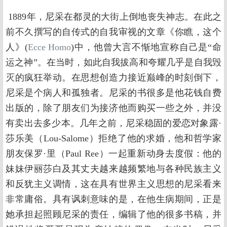
1889年，尼采在都灵的大街上倒地丧失神志。在此之
前不久撰写的自传式的自我审视的文章《你瞧，这个
人》(
Ecce Homo
)中，他曾大言不惭地宣称自己是“命
运之神”。在当时，如此自我拔高和夸耀几乎是自我毁
灭的疯狂举动。在思想创造力接近巅峰的时刻倒下，
尼采是个病人和孤独者。尼采的书很多是他花钱自费
出版的，除了朋友们为接济他而购买一些之外，并没
有卖出去多少本。几年之前，尼采稳固的爱恋对象露·
莎乐美（Lou-Salome）拒绝了他的求婚，他和哲学家
朋友保罗·里（Paul Ree）一起重新动身去度假：他的
妹妹伊丽莎白及其丈夫越来越频繁地与各种民族主义
和反犹主义调情，这在具有世界主义思想的尼采看来
非常庸俗。具有讽刺意味的是，在他生病期间，正是
她承担起照顾尼采的责任，编辑了他的很多书稿，并