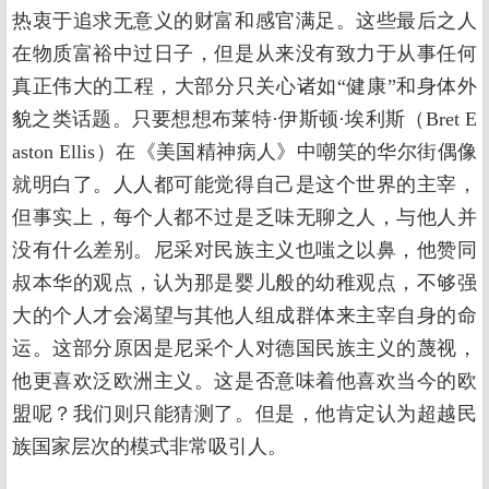
热衷于追求无意义的财富和感官满足。这些最后之人
在物质富裕中过日子，但是从来没有致力于从事任何
真正伟大的工程，大部分只关心诸如“健康”和身体外
貌之类话题。只要想想布莱特·伊斯顿·埃利斯（Bret E
aston Ellis）在《美国精神病人》中嘲笑的华尔街偶像
就明白了。人人都可能觉得自己是这个世界的主宰，
但事实上，每个人都不过是乏味无聊之人，与他人并
没有什么差别。尼采对民族主义也嗤之以鼻，他赞同
叔本华的观点，认为那是婴儿般的幼稚观点，不够强
大的个人才会渴望与其他人组成群体来主宰自身的命
运。这部分原因是尼采个人对德国民族主义的蔑视，
他更喜欢泛欧洲主义。这是否意味着他喜欢当今的欧
盟呢？我们则只能猜测了。但是，他肯定认为超越民
族国家层次的模式非常吸引人。