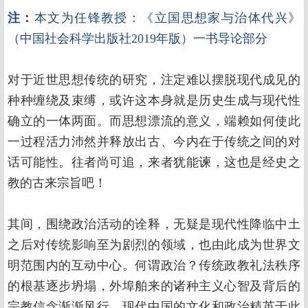
注：
本文为任锋教授：《立国思想家与治体代兴》
（中国社会科学出版社2019年版）一书导论部分
对于近世思想传统的研究，注定难以摆脱现代成见的
种种缠绕及束缚，或许这本身就是历史生成与现代性
确立的一体两面。而思想漂流的意义，端赖如何使此
一过程活力沛然并释放出古、今内在于传统之间的对
话可能性。往者尚可追，来者犹能谏，这也是经史之
教的古来宗旨吧！
其间，围绕政治活动的诠释，无疑是现代性降临中土
之后对传统影响至为剧烈的领域，也由此成为世界文
明范围内的互动中心。何谓政治？传统政教礼法秩序
的根基逐步坍塌，外埠舶来的诸种主义心智及背后的
宗教信念渐渐风行，现代中国的文化和政治精英于此