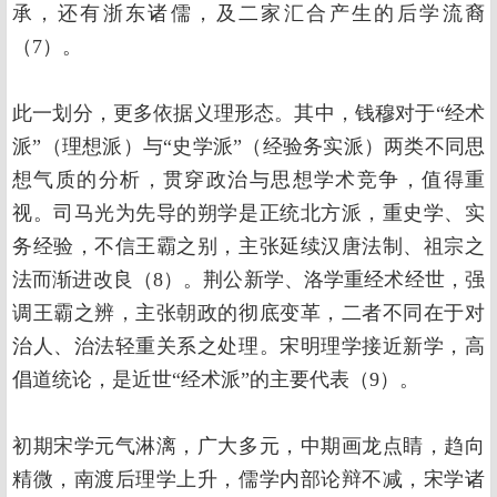
承，还有浙东诸儒，及二家汇合产生的后学流裔
（7）。
此一划分，更多依据义理形态。其中，钱穆对于“经术
派”（理想派）与“史学派”（经验务实派）两类不同思
想气质的分析，贯穿政治与思想学术竞争，值得重
视。司马光为先导的朔学是正统北方派，重史学、实
务经验，不信王霸之别，主张延续汉唐法制、祖宗之
法而渐进改良（8）。荆公新学、洛学重经术经世，强
调王霸之辨，主张朝政的彻底变革，二者不同在于对
治人、治法轻重关系之处理。宋明理学接近新学，高
倡道统论，是近世“经术派”的主要代表（9）。
初期宋学元气淋漓，广大多元，中期画龙点睛，趋向
精微，南渡后理学上升，儒学内部论辩不减，宋学诸