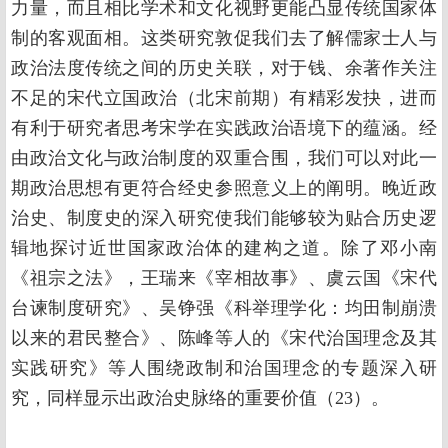
力量，而且相比学术和文化视野更能凸显传统国家体
制的客观面相。这类研究敦促我们去了解儒家士人与
政治法度传统之间的历史关联，对于钱、余著作关注
不足的宋代立国政治（北宋前期）有精彩发抉，进而
有利于研究者思考宋学在实践政治语境下的蕴涵。经
由政治文化与政治制度的双重合围，我们可以对此一
期政治思想有更符合经史参照意义上的阐明。晚近政
治史、制度史的深入研究使我们能够较为贴合历史逻
辑地探讨近世国家政治体的建构之道。除了邓小南
《祖宗之法》，王瑞来《宰相故事》、虞云国《宋代
台谏制度研究》、吴铮强《科举理学化：均田制崩溃
以来的君民整合》、陈峰等人的《宋代治国理念及其
实践研究》等人围绕政制和治国理念的专题深入研
究，同样显示出政治史脉络的重要价值（23）。