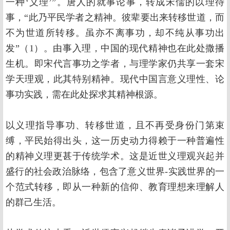
一种‘义理’”。唐人的就事论事，转成宋儒的以理待
事，“此乃平民学者之精神。彼辈要出来转移世道，而
不为世道所转移。虽亦不离事功，却不纯从事功出
发”（1）。由事入理，中国的现代精神也在此处撒播
生机。即宋代言事功之学者，与理学家仍共享一套宋
学天理观，此其特别精神。现代中国言意义理性、论
事功实践，需在此处探求其精神根源。
以义理指导事功、转移世道，且不再受身份门第束
缚，平民始得出头，这一历史动力得赖于一种普遍性
的精神义理更甚于传统学术。这是近世义理观兴起并
盛行的社会政治脉络，包含了意义世界-实践世界的一
个范式转移，即从一种新的信仰、教育理想来理解人
的群己生活。