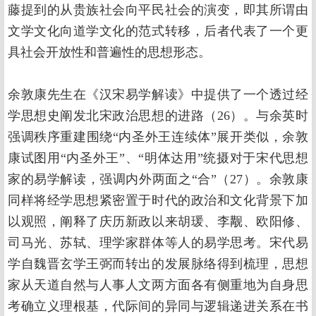
藤提到的从贵族社会向平民社会的演变，即其所谓由
文学文化向道学文化的范式转移，后者代表了一个更
具社会开放性和普遍性的思想形态。
余敦康先生在《汉宋易学解读》中提供了一个透过经
学思想史阐发北宋政治思想的进路（26）。与余英时
强调秩序重建围绕“内圣外王连续体”展开类似，余敦
康试图用“内圣外王”、“明体达用”统摄对于宋代思想
家的易学解读，强调内外两面之“合”（27）。余敦康
同样将经学思想紧密置于时代的政治和文化背景下加
以观照，阐释了庆历新政以来胡瑗、李觏、欧阳修、
司马光、苏轼、理学家群体等人的易学思考。宋代易
学自魏晋玄学王弼而转出的发展脉络得到梳理，思想
家从天道自然与人事人文两方面各有侧重地为自身思
考确立义理根基，代际间的异同与逻辑递进关系在书