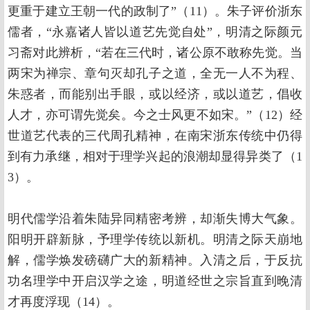
更重于建立王朝一代的政制了”（11）。朱子评价浙东
儒者，“永嘉诸人皆以道艺先觉自处”，明清之际颜元
习斋对此辨析，“若在三代时，诸公原不敢称先觉。当
两宋为禅宗、章句灭却孔子之道，全无一人不为程、
朱惑者，而能别出手眼，或以经济，或以道艺，倡收
人才，亦可谓先觉矣。今之士风更不如宋。”（12）经
世道艺代表的三代周孔精神，在南宋浙东传统中仍得
到有力承继，相对于理学兴起的浪潮却显得异类了（1
3）。
明代儒学沿着朱陆异同精密考辨，却渐失博大气象。
阳明开辟新脉，予理学传统以新机。明清之际天崩地
解，儒学焕发磅礴广大的新精神。入清之后，于反抗
功名理学中开启汉学之途，明道经世之宗旨直到晚清
才再度浮现（14）。