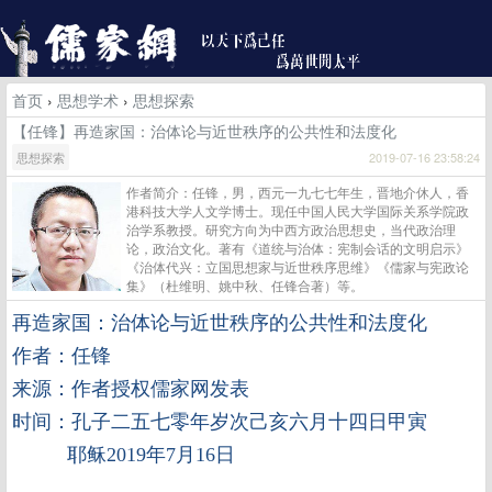
首页
›
思想学术
›
思想探索
【任锋】再造家国：治体论与近世秩序的公共性和法度化
思想探索
2019-07-16 23:58:24
作者简介：任锋，男，西元一九七七年生，晋地介休人，香
港科技大学人文学博士。现任中国人民大学国际关系学院政
治学系教授。研究方向为中西方政治思想史，当代政治理
论，政治文化。著有《道统与治体：宪制会话的文明启示》
《治体代兴：立国思想家与近世秩序思维》《儒家与宪政论
集》（杜维明、姚中秋、任锋合著）等。
再造家国：治体论与近世秩序的公共性和法度化
作者：
任锋
来源：作者授权儒家网发表
时间：孔子二五七零年岁次己亥六月十四日甲寅
耶稣2019年7月16日