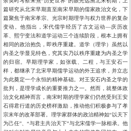
余英时考察朱熹“历史世界”的眼光远溯北宋初期，上
篇研究从北宋早期直至南宋早期的儒家政治文化，下
篇聚焦于南宋孝宗、光宗时期理学与权力世界的复杂
变动。他指出，宋代儒学经历了古文运动—庆历改
革、熙宁变法和道学运动三个连续阶段，根本上拥有
相同的政治抱负，即秩序重建。道学（理学）虽然以
内圣之学显见特色，究其实乃以秩序重建为内圣之学
的归宿。早期理学家，如张载、二程，与王安石一
样，都继承了北宋早期儒学运动的外王追求，并立志
为此奠定一个永恒的精神基础。对王安石内圣之学的
批判，是理学成长的重要推力之一。然而，就整体政
治文化精神而言，南宋时期的理学家们仍然受到王安
石得君行道的历史榜样激励，推动他们积极参与了孝
宗末年的改革部署。理学家群体的政治精神如“以天下
为己任”、“与君主共治天下”与北宋儒学一脉相承。他