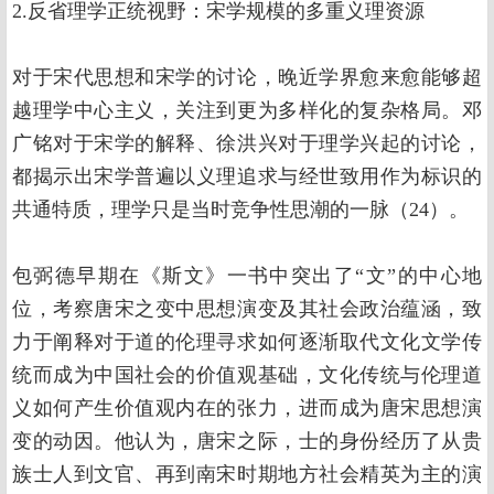
2.反省理学正统视野：宋学规模的多重义理资源
对于宋代思想和宋学的讨论，晚近学界愈来愈能够超
越理学中心主义，关注到更为多样化的复杂格局。邓
广铭对于宋学的解释、徐洪兴对于理学兴起的讨论，
都揭示出宋学普遍以义理追求与经世致用作为标识的
共通特质，理学只是当时竞争性思潮的一脉（24）。
包弼德早期在《斯文》一书中突出了“文”的中心地
位，考察唐宋之变中思想演变及其社会政治蕴涵，致
力于阐释对于道的伦理寻求如何逐渐取代文化文学传
统而成为中国社会的价值观基础，文化传统与伦理道
义如何产生价值观内在的张力，进而成为唐宋思想演
变的动因。他认为，唐宋之际，士的身份经历了从贵
族士人到文官、再到南宋时期地方社会精英为主的演