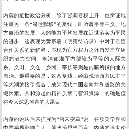
内藤的近世政治分析，除了强调君权上升，也辩证地
注重另一条“潜运默移”的复线，即所谓平等主义、地
方自治的发展。人的能力平均发展在近世落实为平民
的进步，这表现为黄宗羲《明夷待访录》中对于君臣
合作关系的新解释，表现为官方权力之外自发自立组
织的潜力空间、晚清如湘军内部较为平等的人际关
系。义田、义仓、乡团、宗族等则是内藤所指的地方
自治。最重要的是，这条复线，经由晚清西方民主平
等大潮的接引撮合，成为现代中国走向共和道路的关
键因素。共和源起的精神质素与智识资源，的确是值
得今人深思省察的大题目。
内藤的说法后来扩展为“唐宋变革”说，在欧美学界和
中国学界影响广大。就政治思想而言，内藤的近世论