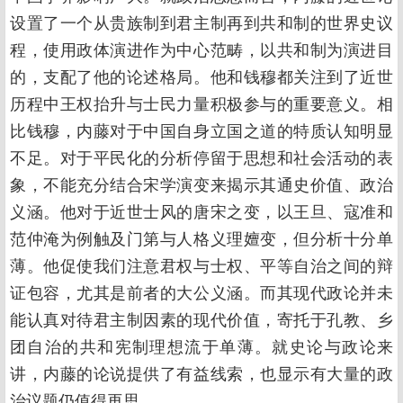
设置了一个从贵族制到君主制再到共和制的世界史议
程，使用政体演进作为中心范畴，以共和制为演进目
的，支配了他的论述格局。他和钱穆都关注到了近世
历程中王权抬升与士民力量积极参与的重要意义。相
比钱穆，内藤对于中国自身立国之道的特质认知明显
不足。对于平民化的分析停留于思想和社会活动的表
象，不能充分结合宋学演变来揭示其通史价值、政治
义涵。他对于近世士风的唐宋之变，以王旦、寇准和
范仲淹为例触及门第与人格义理嬗变，但分析十分单
薄。他促使我们注意君权与士权、平等自治之间的辩
证包容，尤其是前者的大公义涵。而其现代政论并未
能认真对待君主制因素的现代价值，寄托于孔教、乡
团自治的共和宪制理想流于单薄。就史论与政论来
讲，内藤的论说提供了有益线索，也显示有大量的政
治议题仍值得再思。