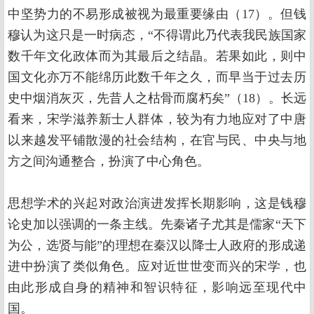
中坚势力的不易形成被视为最重要缘由（17）。但钱
穆认为这只是一时病态，“不得谓此乃代表我民族国家
数千年文化政体而为其最后之结晶。若果如此，则中
国文化亦万不能绵历此数千年之久，而早当于过去历
史中烟消灰灭，先昔人之枯骨而腐朽矣”（18）。长远
看来，宋学滋养新士人群体，较为有力地应对了中唐
以来越发平铺散漫的社会结构，在官与民、中央与地
方之间沟通整合，扮演了中心角色。
思想学术的兴起对政治演进发挥长期影响，这是钱穆
论史加以强调的一条主线。先秦诸子尤其是儒家“天下
为公，选贤与能”的理想在秦汉以降士人政府的形成递
进中扮演了类似角色。应对近世世变而兴的宋学，也
由此形成自身的精神和智识特征，影响远至现代中
国。