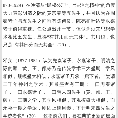
873-1929）在晚清从“民权公理”、“法治之精神”的角度
大力表彰明清之际的黄宗羲等五先生，并且认为在周
秦诸子与五先生之间唯有陈傅良、陈亮和叶适等永嘉
诸子值得重视。任公点出此一节，但认为浙东思想学
术相比五先生，显得“有其用而无其体”。其用也，也
只是“有其部分而无其全”（29）。
邓实（1877-1951）认为先秦诸子、永嘉诸子、明清之
际的顾、黄、王、颜等乃是传统学术三大盛期，学风
相似，规模盛大相似，永嘉诸子乃承上启下者。“尝谓
二千年神州之学术，其最盛者有三期：一曰周秦诸
子，一曰永嘉诸子，一曰明末四先生（黄、顾、王、
颜）。三期之学，其学风相似，其规模盛大相似，而
永嘉一期之学派，则固上继周秦，下开明末四先生之
学统者也”（30）。这提醒我们，要在典范更新的层面