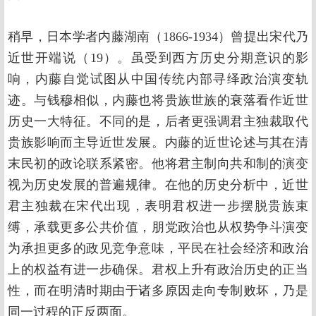
稍早，日本学者内藤湖南（1866-1934）曾提出宋代乃
近世开端说（19）。虽受到西方历史分期意识的影
响，内藤自觉试图从中国传统内部寻绎政治演变轨
迹。与钱穆相似，内藤也将贵族世族的衰落看作近世
历史一大特征。不同的是，后者更强调君主独裁取代
贵族影响而主导近世发展。内藤的近世论述与其在清
末民初的政论联系紧密。他将君主制向共和制的演变
视为历史发展的普遍规律。在他的历史分析中，近世
君主独裁在宋代出现，表明君权进一步摆脱贵族束
缚，承载更多公共价值，朋党政治也从权势争斗演变
为承担更多的政见竞争意味，平民在社会经济和政治
上的权益有进一步确保。君权上升有政治历史的正当
性，而在明清时期由于诸多原因走向专制败坏，乃是
同一过程的正反两面。