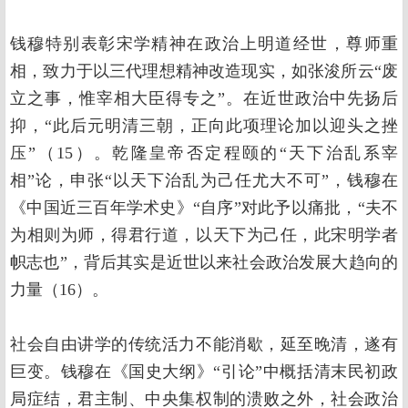
钱穆特别表彰宋学精神在政治上明道经世，尊师重
相，致力于以三代理想精神改造现实，如张浚所云“废
立之事，惟宰相大臣得专之”。在近世政治中先扬后
抑，“此后元明清三朝，正向此项理论加以迎头之挫
压”（15）。乾隆皇帝否定程颐的“天下治乱系宰
相”论，申张“以天下治乱为己任尤大不可”，钱穆在
《中国近三百年学术史》“自序”对此予以痛批，“夫不
为相则为师，得君行道，以天下为己任，此宋明学者
帜志也”，背后其实是近世以来社会政治发展大趋向的
力量（16）。
社会自由讲学的传统活力不能消歇，延至晚清，遂有
巨变。钱穆在《国史大纲》“引论”中概括清末民初政
局症结，君主制、中央集权制的溃败之外，社会政治