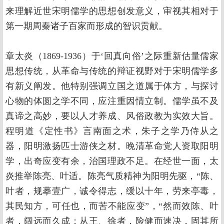
来理解近世宋明儒学的思想创发意义，审视其相对于
第一期周秦诸子百家而形成的智识贡献。
章太炎（1869-1936）于‘回真向俗’之际重新估量儒家
思想传统，从革命与传统的辩证视野对于宋明儒学多
有新义阐发。他特别强调立国之道属于体方，与探讨
心物的体圆之学不同，应注重因情立制。儒学虽不及
真谛之高妙，要以人才养成、风俗政教为实效大旨。
程明道《定性书》言南面之术，朱子之学乃侍从之
器，阳明激扬匹士游侠之材。晚清革命党人资取阳明
学，出奇应变有余，治国理政不足。在经世一面，太
炎推举陈亮、叶适。陈亮气质精神为阳明先驱，“陈、
叶者，规摹壹广，诚令得志，缓以十年，劳来亭毒，
其民知方，可任也，而苦不能应变”，“然而效陈、叶
者，阔远而久成；从王、徐者，险健而速决，固其所