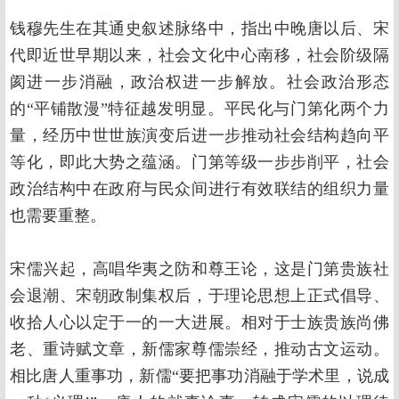
钱穆先生在其通史叙述脉络中，指出中晚唐以后、宋
代即近世早期以来，社会文化中心南移，社会阶级隔
阂进一步消融，政治权进一步解放。社会政治形态
的“平铺散漫”特征越发明显。平民化与门第化两个力
量，经历中世世族演变后进一步推动社会结构趋向平
等化，即此大势之蕴涵。门第等级一步步削平，社会
政治结构中在政府与民众间进行有效联结的组织力量
也需要重整。
宋儒兴起，高唱华夷之防和尊王论，这是门第贵族社
会退潮、宋朝政制集权后，于理论思想上正式倡导、
收拾人心以定于一的一大进展。相对于士族贵族尚佛
老、重诗赋文章，新儒家尊儒崇经，推动古文运动。
相比唐人重事功，新儒“要把事功消融于学术里，说成