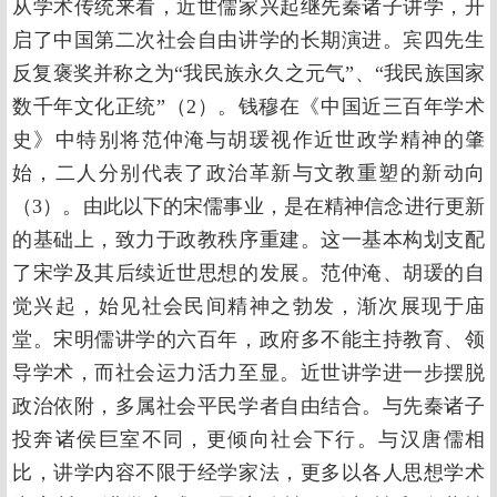
从学术传统来看，近世儒家兴起继先秦诸子讲学，开
启了中国第二次社会自由讲学的长期演进。宾四先生
反复褒奖并称之为“我民族永久之元气”、“我民族国家
数千年文化正统”（2）。钱穆在《中国近三百年学术
史》中特别将范仲淹与胡瑗视作近世政学精神的肇
始，二人分别代表了政治革新与文教重塑的新动向
（3）。由此以下的宋儒事业，是在精神信念进行更新
的基础上，致力于政教秩序重建。这一基本构划支配
了宋学及其后续近世思想的发展。范仲淹、胡瑗的自
觉兴起，始见社会民间精神之勃发，渐次展现于庙
堂。宋明儒讲学的六百年，政府多不能主持教育、领
导学术，而社会运力活力至显。近世讲学进一步摆脱
政治依附，多属社会平民学者自由结合。与先秦诸子
投奔诸侯巨室不同，更倾向社会下行。与汉唐儒相
比，讲学内容不限于经学家法，更多以各人思想学术