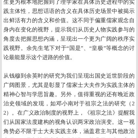
生更为根本地把握到了理学家在具体历史进程中的实
践主体性，思想话语的含义在具体历史场景中被揭示
出鲜活有力的含义和价值。这不同于偏重儒家观念自
身内在变化的视野，提示我们从历史人物实践参与的
角度去把握思想内涵，呈现出一个更为广阔的秩序实
践视野。余先生笔下对于“国是”、“皇极”等概念的讨
论最能显示这个进路的价值。
从钱穆到余英时的研究为我们呈现出国史近世阶段的
广阔图景，尤其是彰显了儒家士大夫作为实践主体的
精神心智与学思旨趣。另外，值得重视的还有晚近政
治史领域的发现，如邓小南对于祖宗之法的研究（2
2）。在广义政治制度的视野上，《祖宗之法》提醒我
们从国家法度建构的视角认识两宋政治演变。这一视
角势必不限于士大夫实践主体，涵盖君主与其他政治