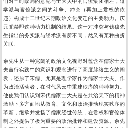
们对当时政局的意见与士大夫中的官僚集团相左，道
学派与官僚派之间的斗争、冲突（再加上君权的依
违）构成十二世纪末期政治文化变迁的主要动力。庆
元党禁即这种动力机制的结果。这一对冲突与钱穆先
生指出的务实派与经术派有所不同，然又有某种曲折
关联。
余先生从一种宽阔的政治文化视野对蕴含在儒家士大
夫言行实践中的意识和观念进行了高度脉络主义的阐
发，还原了宋儒、尤其是理学家作为儒家士大夫、作
为政治活动者，在时代风云中重建秩序的种种努力。
他使我们认识到宋代儒家士大夫是在共治天下的精神
激励下多方面地从教育、文化和政治推动现实秩序的
革新，继承并发扬了儒家经世传统，在君权和官僚体
制之外提供了极为重要的政治批评和建设资源。余先