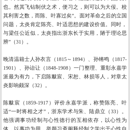
也。然其飞钻制伏之术，便习之，则可以为大佞。校
其利害之数，而陈、叶寡过矣”。面对革命之后的立国
问题，太炎肯定陈亮、叶适思想的建设价值。同时，
与梁任公近似，太炎指出浙东长于实用，陋于理论思
辨”（31）。
晚清温籍士人孙衣言（1815～1894）、孙锵鸣（1817-
1901）、孙诒让（1848-1908）一门整理、重彰永嘉学
派最为有力，下启陈黻宸、宋恕、林损等人，对章太
炎影响颇深（32）。
陈黻宸（1859-1917）评价永嘉学派，称赞陈亮、叶
适“一时将相之才”，浙东学术与朱、陆鼎立（33）。
他强调事功经制与心性德行的互相依存，以心性为
体，以事功为用，举颜习斋阐释经制之学出于心性自