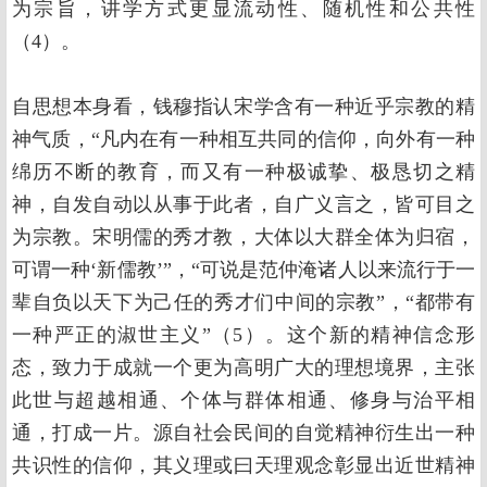
为宗旨，讲学方式更显流动性、随机性和公共性
（4）。
自思想本身看，钱穆指认宋学含有一种近乎宗教的精
神气质，“凡内在有一种相互共同的信仰，向外有一种
绵历不断的教育，而又有一种极诚挚、极恳切之精
神，自发自动以从事于此者，自广义言之，皆可目之
为宗教。宋明儒的秀才教，大体以大群全体为归宿，
可谓一种‘新儒教’”，“可说是范仲淹诸人以来流行于一
辈自负以天下为己任的秀才们中间的宗教”，“都带有
一种严正的淑世主义”（5）。这个新的精神信念形
态，致力于成就一个更为高明广大的理想境界，主张
此世与超越相通、个体与群体相通、修身与治平相
通，打成一片。源自社会民间的自觉精神衍生出一种
共识性的信仰，其义理或曰天理观念彰显出近世精神