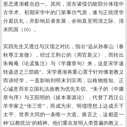
形态逐渐糅合趋一。其间，浙东诸儒仍能部分体现中
古学术、初期宋学中的门第事功气质，遂与正统理学
分庭抗礼，并影响后者发展，余响直至明清之际、清
末民国（10）。
宾四先生又透过与汉儒之对比，指出“远从孙泰山《春
秋尊王发微》，经过王荆公的《周官新义》，而转出
朱晦庵《论孟集注》与《学庸章句》来，这是宋学递
转递进之三部曲”。宋学逐渐将重心置于针对佛老教义
而讲经学，一直影响到明末刘宗周，以格物致知、正
心诚意而非立国礼法政教为优先关切。“朱子的《中庸
章句序》与王阳明的《拔本塞源论》，代替了西汉公
羊学家之“张三世”，而成为宋、明儒理想上达成天下
太平、世界大同的一条唯一大道。换言之，这都是一
种‘以教统治’的精神。他们重在发明人类普遍的教义，