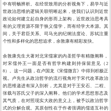
中有明畅辨析。在经世致用的分析视角下，易学与近
世政治思维的逻辑关联明晰起来，使我们认识到近世
政论如何建立起自身的形而上架构，近世政治思考具
有的义理资源不限于狭义儒学，而有经学大本源。其
间，关于君臣关系、司马光的纪纲法度论、苏轼注重
个性和多样化的思想追求，余敦康有精彩发抉。
余敦康先生大著对北宋儒家的内圣哲学有精微阐释，
对宋儒外王一面是否有哲学构建则持保留意见（2
8）。这一问题，在卢国龙《宋儒微言》中得到积极正
视。卢先生从政治哲学的流行视角对于宋代改革政治
的思维递进有深入剖析，尤其是对于王安石、二程、
张载与苏氏父子的深入阐释。他们的学术思想形态及
其气质，在对照现实大政的意义上，被予以政治哲学
式的分解合观。其原创性在于作者强调的儒道互补的