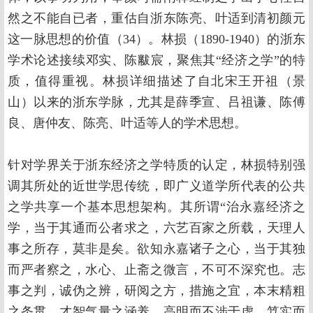
然之不能自已者，重估自浙东陈亮、叶适到清初颜元
这一脉思想的价值（34）。林损（1890-1940）的浙东
学术论述接续邓实、陈黻宸，聚焦其“经济之学”的特
质，值得重视。林损详细描述了自北宋王开祖（景
山）以来的浙东学脉，尤其是薛季宣、吕祖谦、陈傅
良、唐仲友、陈亮、叶适等人的学术思想。
针对学界关于浙东经济之学特质的认定，林损特别强
调其所处的近世学思传统，即广义道学所代表的公共
之学共享一个基本思想架构。其所谓“治永嘉经济之
学，当于其通而公者求之，六艺百家之所载，天理人
事之所存，莫非是矣。欲知永嘉诸子之心，当于其独
而严者察之，水心、止斋之微言，不可不深究也。志
事之判，诚伪之辨，研阅之方，措施之宜，本末精粗
之条贯，才智气量之涵养，高明而不涉于虚，笃实而