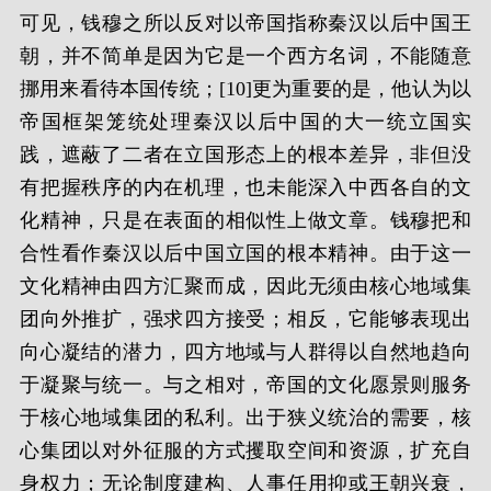
可见，钱穆之所以反对以帝国指称秦汉以后中国王
朝，并不简单是因为它是一个西方名词，不能随意
挪用来看待本国传统；[10]更为重要的是，他认为以
帝国框架笼统处理秦汉以后中国的大一统立国实
践，遮蔽了二者在立国形态上的根本差异，非但没
有把握秩序的内在机理，也未能深入中西各自的文
化精神，只是在表面的相似性上做文章。钱穆把和
合性看作秦汉以后中国立国的根本精神。由于这一
文化精神由四方汇聚而成，因此无须由核心地域集
团向外推扩，强求四方接受；相反，它能够表现出
向心凝结的潜力，四方地域与人群得以自然地趋向
于凝聚与统一。与之相对，帝国的文化愿景则服务
于核心地域集团的私利。出于狭义统治的需要，核
心集团以对外征服的方式攫取空间和资源，扩充自
身权力；无论制度建构、人事任用抑或王朝兴衰，