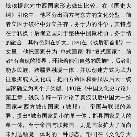
钱穆据此对中西国家形态做出比较。在《国史大
纲》引论中，他区分出西方与东方的文化分型，前
者立国于破碎中分立并存，务于力的斗争，其特点
在于转换；后者立国则于整块中团聚相协，务于情
的融合，其特色则在扩大。[39]在《战后新首都》一
文里，他把国家分为“单式国家”和“复式国家”，前
者“有自然的疆界，环绕着他们自然的民族”，后者则
能多民族、跨疆界融凝一体，并以创建方式为武力
征服抑或人文化成，把西方帝国和秦汉以后大一统
国家确立为两个子类型。[40]在《中国文化史导论》
第五章，钱氏专辟一节讨论了秦汉以后中国大一统
国家与西方城市国家（城邦）、帝国与联邦的差
异，提出“城市国家是小的单一体，郡县国家是大的
单一体。至于帝国与联邦国，则是国家扩大了而尚
未到达融凝一体时的一种形态。”[41]在《文化学大