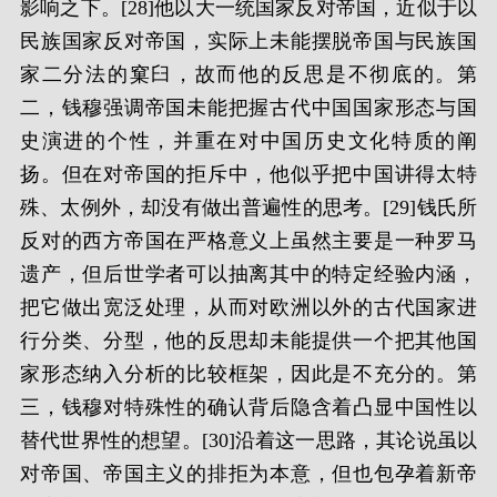
影响之下。[28]他以大一统国家反对帝国，近似于以
民族国家反对帝国，实际上未能摆脱帝国与民族国
家二分法的窠臼，故而他的反思是不彻底的。第
二，钱穆强调帝国未能把握古代中国国家形态与国
史演进的个性，并重在对中国历史文化特质的阐
扬。但在对帝国的拒斥中，他似乎把中国讲得太特
殊、太例外，却没有做出普遍性的思考。[29]钱氏所
反对的西方帝国在严格意义上虽然主要是一种罗马
遗产，但后世学者可以抽离其中的特定经验内涵，
把它做出宽泛处理，从而对欧洲以外的古代国家进
行分类、分型，他的反思却未能提供一个把其他国
家形态纳入分析的比较框架，因此是不充分的。第
三，钱穆对特殊性的确认背后隐含着凸显中国性以
替代世界性的想望。[30]沿着这一思路，其论说虽以
对帝国、帝国主义的排拒为本意，但也包孕着新帝