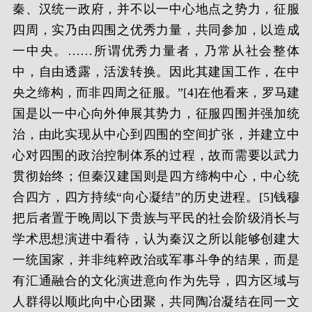
秦、汉统一政府，并不以一中心地点之势力，征服
四周，实乃由四围之优秀力量，共同参加，以造成
一中央。……所谓优秀力量者，乃常从社会整体
中，自由透露，活泼转换。因此其建国工作，在中
央之缔构，而非四周之征服。”[4]在他看来，罗马建
国是以一中心向外伸展其势力，征服四围并强加统
治，由此实现从中心到四围的空间扩张，并建立中
心对四围的政治控制体系的过程，故而需要以武力
贯彻始终；但秦汉建国则是四方缔构中心，中心统
合四方，四方持续“向心凝结”的历史进程。[5]钱穆
把后者置于晚周以下贵族与平民的社会阶级消长与
学术思想演进中看待，认为秦汉之所以能够创建大
一统国家，并非纯粹政治或军事斗争的结果，而是
有汇通融合的文化演进意向作为先导，四方区域与
人群得以顺此向中心团聚，共同陶冶凝结在同一文