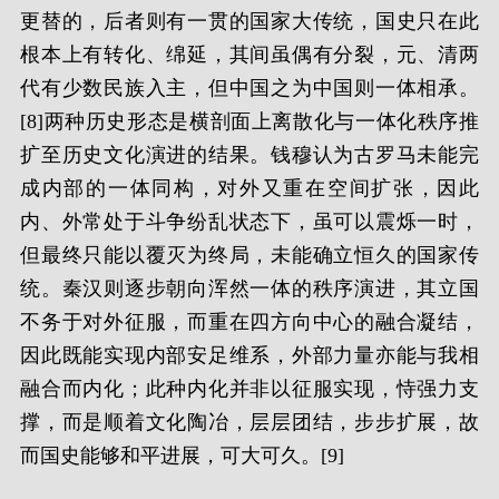
更替的，后者则有一贯的国家大传统，国史只在此
根本上有转化、绵延，其间虽偶有分裂，元、清两
代有少数民族入主，但中国之为中国则一体相承。
[8]两种历史形态是横剖面上离散化与一体化秩序推
扩至历史文化演进的结果。钱穆认为古罗马未能完
成内部的一体同构，对外又重在空间扩张，因此
内、外常处于斗争纷乱状态下，虽可以震烁一时，
但最终只能以覆灭为终局，未能确立恒久的国家传
统。秦汉则逐步朝向浑然一体的秩序演进，其立国
不务于对外征服，而重在四方向中心的融合凝结，
因此既能实现内部安足维系，外部力量亦能与我相
融合而内化；此种内化并非以征服实现，恃强力支
撑，而是顺着文化陶冶，层层团结，步步扩展，故
而国史能够和平进展，可大可久。[9]