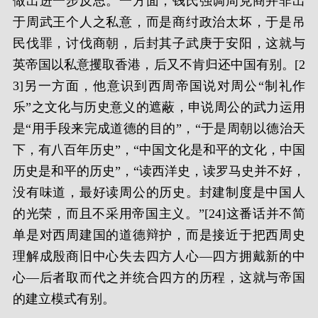
做出进一步反思。一方面，钱氏强调周克商并非出
于周武王个人之私意，而是商纣政治太坏，于是吊
民伐罪，讨伐商朝，后封其子武庚于安阳，这就与
英帝国以私意攫取香港，后又不肯归还中国有别。[2
3]另一方面，他意识到西周帝国说对周公“制礼作
乐”之文化与历史意义的遮蔽，申说周公的武力运用
是“用手段来完成道德的目的”，“于是周朝以德治天
下，有八百年历史”，“中国文化是和平的文化，中国
历史是和平的历史”，“读西洋史，读罗马史并不好，
没有味道，最好读周公的历史。封建制度是中国人
的光荣，而且不采用帝国主义。”[24]这番话并不简
单是对西周建国的道德辩护，而是接近于把西周史
理解成殷商旧中心失去四方人心—四方拥戴新的中
心—后者取而代之并统合四方的历程，这就与帝国
的建立模式有别。