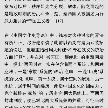
室东迁以后，秩序即走向分裂、解体。随之而起的
是霸政时期的纷乱斗争，楚、秦两国又被描述为行
武力兼并的“帝国主义者”。[17]
在《中国文化史导论》中，钱穆对这种过窄的写法
有所纠正。尽管他沿袭了此前以西周封建为武装拓
殖的说法，但着重指出周人封建“不专在狭义的统治
方面打算”，并在对“兴灭国、继绝世”的重新阐发
中，提出“西周封建，实在包含着两个系统，和两种
意味，一是‘家族’系统的‘政治’意味，一是‘历史’系
统的‘文化’意味。前一系统，属于空间的展拓；后一
系统，属于时间的绵历。此后中国文化的团结力，
完全栽根在‘家族’的与‘历史’的两大系统上。而西周
封建制度，便已对此两大系统兼顾并重。可征当时
在政治上的实际需要之外，并已表现着中国传统文