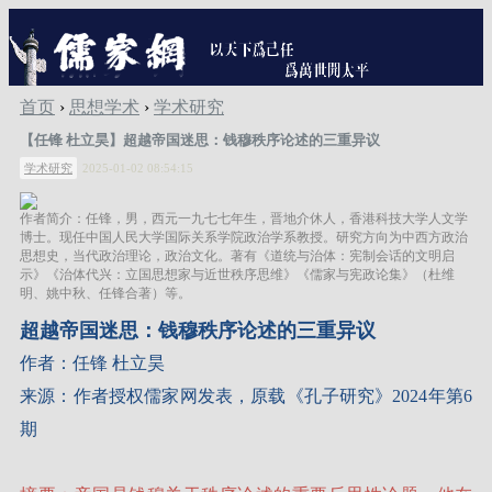
首页
›
思想学术
›
学术研究
【任锋 杜立昊】超越帝国迷思：钱穆秩序论述的三重异议
学术研究
2025-01-02 08:54:15
作者简介：任锋，男，西元一九七七年生，晋地介休人，香港科技大学人文学
博士。现任中国人民大学国际关系学院政治学系教授。研究方向为中西方政治
思想史，当代政治理论，政治文化。著有《道统与治体：宪制会话的文明启
示》《治体代兴：立国思想家与近世秩序思维》《儒家与宪政论集》（杜维
明、姚中秋、任锋合著）等。
超越帝国迷思：钱穆秩序论述的三重异议
作者：任锋 杜立昊
来源：作者授权儒家网发表，原载《孔子研究》2024年第6
期