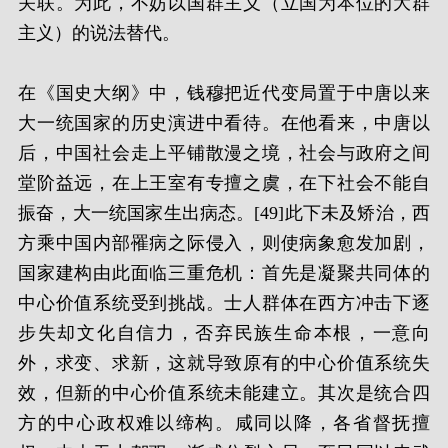
关联。为此，不妨以国群主义（立国为本位的大群
主义）的说法替代。
在《国史大纲》中，钱穆把近代变局置于中唐以来
大一统国家的历史演进中看待。在他看来，中唐以
后，中国社会走上平铺散漫之境，社会与政府之间
堂阶益远，在上王室有专擅之虞，在下社会不能自
振奋，大一统国家生出病态。[49]此下未及矫治，西
方乘中国内部罹病之际侵入，则使病象愈发加剧，
国家建构由此面临三重危机：首先是凝聚共同体的
中心价值系统受到挑战。士人群体在西方冲击下逐
步失却文化自信力，否弃民族生命本根，一意向
外，求变、求新，这就导致原有的中心价值系统失
效，但新的中心价值系统未能建立。其次是统合四
方的中心政权难以缔构。咸同以降，各省督抚擅