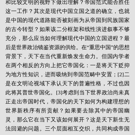
和比较文明的视野下做出理解？帝国范式能否胜任
这一工作？其次是现代中国立国之道的确立，也就
是中国的现代道路能否被刻画为从帝国到民族国家
的古今转型？如果该二分框架和线性演进叙事不够
充分，那么应当如何理解现代中国的立国进程？最
后是世界政治镜鉴资源的供给。在“重思中国”的思想
背景下，天下在当代重新焕发生命力。但国内学者
在两个相反的方向上把它帝国化：一是将天下贬抑
为地方性知识，进而吸纳到帝国范畴中安置；[2]二
是在文明论视域下承认天下的普遍性格，不过也因
此将其普世帝国化。[3]考虑到当下世界政治尚未真
正走出帝国时代，帝国化的天下如何为构建理想的
世界新秩序有所贡献？如果要去除其中的帝国幽
灵，那么它在当下又该如何展开？这是天下新生无
法回避的问题。三个层面相互交织，共同构成帝国