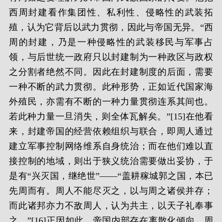
西周封建看作集团性、私利性、侵略性的武装拓
殖，认为它背后以武力贯彻，因此与帝国无异。“西
周的封建，乃是一种侵略性的武装移民与军事占
领，与后世统一政府只以封建制为一种政区与政权
之分割者绝然不同。因此在封建制度的后面，需要
一种不断的武力贯彻。此种形势，正如近代国家海
外殖民，亦需有不断的一种力量贯彻连系其间也。
若此种力量一旦消失，则全体瓦解矣。”[15]在他看
来，封建帝国的经营依赖组织与联合，即周人通过
建立军事控制网络维系自身统治；而在他们难以直
接控制的地域，则出于狭义统治需要做出妥协，于
是有“兴灭国，继绝世”——“盖耕稼城郭之国，本已
先周而有。周人不能尽灭之，以与周之诸侯并存；
而此诸邦亦力不敌周人，认为共主，以天子礼奉事
之。”[16]正因如此，帝国内部存在离散化倾向。周