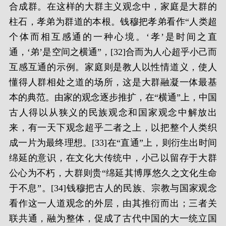
合成群。在这样的大群主义观念中，家庭是大群的
柱石，孝弟为群道的本根。钱穆把孝弟看作“人类超
个体而相互感通的一种心境。‘孝’是时间之直
通，‘弟’是空间之横通”，[32]合而为人心超乎小己而
互感互通的示例。家庭则是教人以性情道义，使人
懂得人群相处之道的场所，这是大群融凝一体最基
本的典范。由家的观念逐步推扩，在“横通”上，中国
古人得以从狭义的民族观念和国家观念中解放出
来，有一天下观念超乎二者之上，以把整个人类织
成一片为最终理想。[33]在“直通”上，则衍生出时间
绵延的意识，在文化大传统中，小己以留存于大群
公心为不朽，大群则贵“绵延其博厚悠久之文化生命
于不息”。[34]钱穆把古人的民族、宗教与国家观念
看作这一人道观念的外层，由其推衍而出；三者关
联共通，融为整体，促成了古代中国的大一统立国