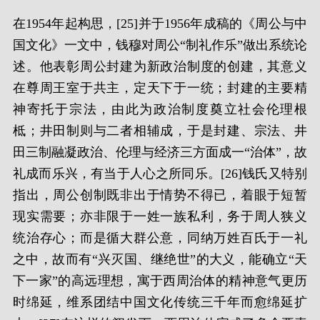
在1954年起构思，[25]并于1956年成稿的《周公与中
国文化》一文中，钱穆对周公“制礼作乐”做出系统论
述。他表彰周公封建为新政治制度的创建，其意义
在尊周王室于共主，定天下于一统；封建的主要精
神寄托于宗法，由此为政治制度奠立社会伦理根
柢；井田制则与二者相辅成，于是封建、宗法、井
田三制融凝政治、伦理与经济三方面成一“治体”，故
礼成而乐兴，有当于人心之所同乐。[26]钱氏又特别
指出，周公创制既非出于情势不得已，着眼于短暂
现实需要；亦非限于一姓一族私利，务于周人狭义
统治存心；而是循大群公意，同纳万姓百氏于一礼
之中，故而有“兴灭国、继绝世”的大义，能确立“天
下一家”的高远理想，寓于西周治体的精神意气更历
时绵延，维系团结中国文化传统三千年而愈绵延扩