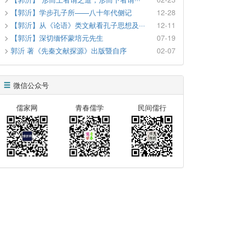
【郭沂】学步孔子所——八十年代侧记
12-28
【郭沂】从《论语》类文献看孔子思想及···
12-11
【郭沂】深切缅怀蒙培元先生
07-19
郭沂 著《先秦文献探源》出版暨自序
02-07
微信公众号
儒家网
青春儒学
民间儒行