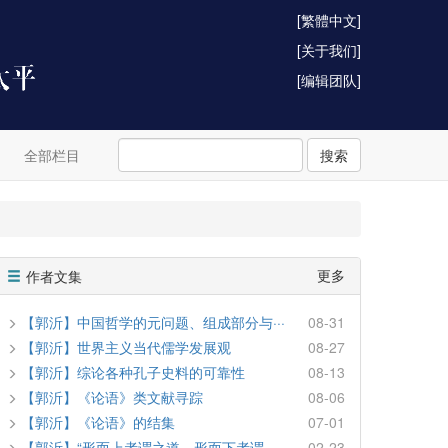
[繁體中文]
[关于我们]
[编辑团队]
全部栏目
搜索
更多
作者文集
【郭沂】中国哲学的元问题、组成部分与···
08-31
【郭沂】世界主义当代儒学发展观
08-27
【郭沂】综论各种孔子史料的可靠性
08-13
【郭沂】《论语》类文献寻踪
08-06
【郭沂】《论语》的结集
07-01
【郭沂】“形而上者谓之道，形而下者谓···
02-23