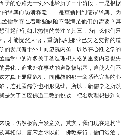
五子的心路无一例外地经历了三个阶段，一是根据
家的经典而访诸释老，三是重新回到儒家经典。为
孔孟儒学存在着哪些缺陷不能满足他们的需要？其
想引起他们如此热情的关注？其三，为什么他们只
经，才能恍然大悟，重新找到那业已失之交臂的道
学的发展偏于外王而忽视内圣，以致在心性之学的
孟儒学中的许多关于塑造理想人格的重要内容也失
的异化，追求外在事功的道路被堵塞，迫使人们不
这才真正显露危机。同佛教的那一套系统完备的心
陷，连孔孟儒学也相形见绌。所以，新儒学之所以
就是为了回应佛道二教的挑战，把名教理想提到向
来说，仍然极富启发意义。其实，我们现在建构当
及其相似。唐宋之际以前，佛教盛行，儒门淡泊，