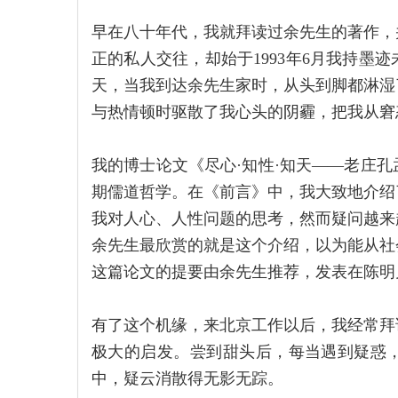
早在八十年代，我就拜读过余先生的著作，
正的私人交往，却始于1993年6月我持墨
天，当我到达余先生家时，从头到脚都淋湿
与热情顿时驱散了我心头的阴霾，把我从窘
我的博士论文《尽心·知性·知天——老庄
期儒道哲学。在《前言》中，我大致地介绍
我对人心、人性问题的思考，然而疑问越来
余先生最欣赏的就是这个介绍，以为能从社
这篇论文的提要由余先生推荐，发表在陈明
有了这个机缘，来北京工作以后，我经常拜
极大的启发。尝到甜头后，每当遇到疑惑
中，疑云消散得无影无踪。