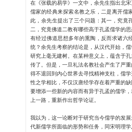
在《张载的易学》一文中，余先生指出北宋
儒家的经典来探索名教之乐，二是离开儒
此，余先生提出了三个问题：其一，究竟
二，究竟佛道二教有哪些高于孔孟儒学的思
有经过佛道思想多年的熏陶，反而求诸六
统？余先生考察的结论是，从汉代开始，儒
研究上毫无建树。在某种意义上，蕴含于孔
传了。但是，一旦礼法名教社会产生了严重
得不退回到内心世界去寻找精神支柱，儒学
性之学相比，不仅汉唐经学存在着严重的缺
要增添一些新的内容而有异于孔孟的儒学，
上一路，重新作出哲学论证。
我以为，这一论断对于研究当今儒学的发展
代新儒学所面临的形势和任务，同宋明理学