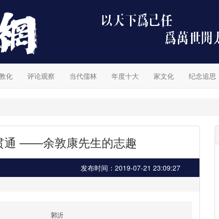
教化
评论观察
当代儒林
年度十大
家文化
纪念追思
贯通 ——余敦康先生的志趣
发布时间：2019-07-21 23:09:27
郭沂