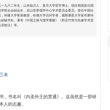
元一九六二年生，山东临沂人，复旦大学哲学博士。现任韩国首尔国
儒学联合会副会长，尼山世界儒学中心学术委员会委员。曾任中国社
员，科隆大学客座教授，哈佛大学访问学者，威斯康星大学富布莱特
会副秘书长。著有《中国之路与儒学重建》《郭店竹简与先秦学术思
集语校注》等。
己未
书，书名叫《内圣外王的贯通》。这虽然是一部研
本人的志趣。