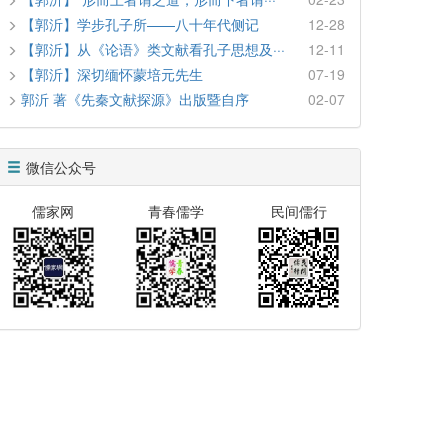
【郭沂】学步孔子所——八十年代侧记
12-28
【郭沂】从《论语》类文献看孔子思想及···
12-11
【郭沂】深切缅怀蒙培元先生
07-19
郭沂 著《先秦文献探源》出版暨自序
02-07
微信公众号
儒家网
青春儒学
民间儒行