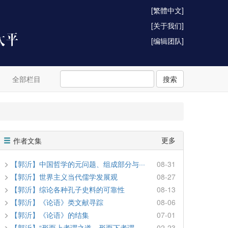
[繁體中文]
[关于我们]
[编辑团队]
全部栏目
搜索
更多
作者文集
【郭沂】中国哲学的元问题、组成部分与···
08-31
【郭沂】世界主义当代儒学发展观
08-27
【郭沂】综论各种孔子史料的可靠性
08-13
【郭沂】《论语》类文献寻踪
08-06
【郭沂】《论语》的结集
07-01
【郭沂】“形而上者谓之道，形而下者谓···
02-23