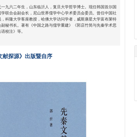
元一九六二年生，山东临沂人，复旦大学哲学博士。现任韩国首尔国
儒学联合会副会长，尼山世界儒学中心学术委员会委员。曾任中国社
员，科隆大学客座教授，哈佛大学访问学者，威斯康星大学富布莱特
会副秘书长。著有《中国之路与儒学重建》《郭店竹简与先秦学术思
集语校注》等。
文献探源》
出版暨自序