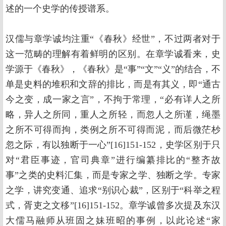
述的一个史学的传授谱系。
汉儒与章学诚均注重“《春秋》经世”，不过两者对于
这一范畴的理解有着鲜明的区别。在章学诚看来，史
学源于《春秋》，《春秋》是“事”“文”“义”的结合，不
单是史料的堆积和文辞的排比，而是有其义，即“通古
今之变，成一家之言”，不拘于常理，“必有详人之所
略，异人之所同，重人之所轻，而忽人之所谨，绳墨
之所不可得而拘，类例之所不可得而泥，而后微茫杪
忽之际，有以独断于一心”[16]151-152，史学区别于只
对“君臣事迹，官司典章”进行编纂排比的“整齐故
事”之类的史料汇集，而是专家之学、独断之学。专家
之学，讲究变通、追求“别识心裁”，区别于“科举之程
式，胥吏之文移”[16]151-152。章学诚曾多次提及东汉
大儒马融师从班固之妹班昭的事例，以此论述“家