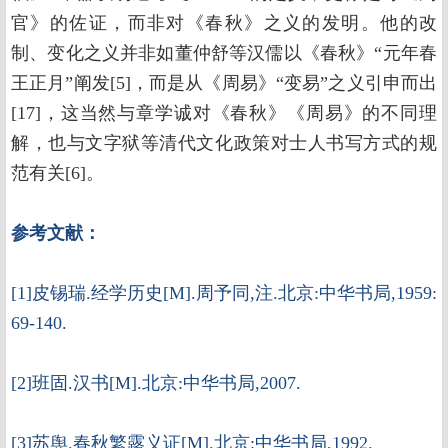
官》的佐证，而非对《春秋》之义的发明。他的改
制、变化之义并非如董仲舒等汉儒以《春秋》“元年春
王正月”阐发[5]，而是从《周易》“变易”之义引申而出
[17]，这当然与章学诚对《春秋》《周易》的不同理
解，也与文字狱等清代文化政策对士人书写方式的规
范有关[6]。
参考文献：
[1]皮锡瑞.经学历史[M].周予同,注.北京:中华书局,1959:
69-140.
[2]班固.汉书[M].北京:中华书局,2007.
[3]苏舆.春秋繁露义证[M].北京:中华书局,1992.