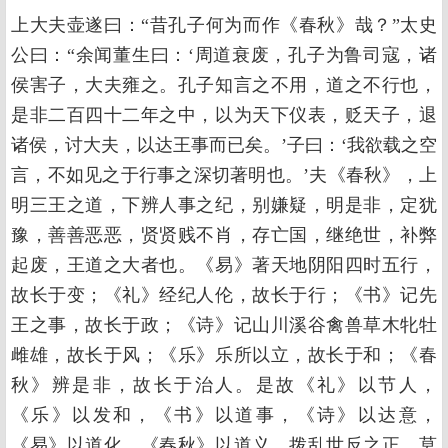
上大夫壶遂曰：“昔孔子何为而作《春秋》哉？”太史
公曰：“余闻董生曰：‘周道衰废，孔子为鲁司寇，诸
侯害子，大夫雍之。孔子知言之不用，道之不行也，
是非二百四十二年之中，以为天下仪表，贬天子，退
诸侯，讨大夫，以达王事而已矣。’子曰：‘我欲载之空
言，不如见之于行事之深切著明也。’夫《春秋》，上
明三王之道，下辨人事之纪，别嫌疑，明是非，定犹
豫，善善恶恶，贤贤贱不肖，存亡国，继绝世，补弊
起废，王道之大者也。《易》著天地阴阳四时五行，
故长于变；《礼》经纪人伦，故长于行；《书》记先
王之事，故长于政；《诗》记山川溪谷禽兽草木牝牡
雌雄，故长于风；《乐》乐所以立，故长于和；《春
秋》辨是非，故长于治人。是故《礼》以节人，
《乐》以发和，《书》以道事，《诗》以达意，
《易》以道化，《春秋》以道义。拨乱世反之正，莫