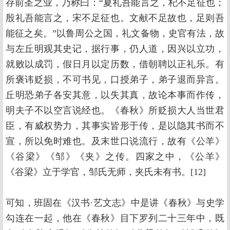
存前圣之业，乃称曰：“夏礼吾能言之，杞不足征也；
殷礼吾能言之，宋不足征也。文献不足故也，足则吾
能征之矣。”以鲁周公之国，礼文备物，史官有法，故
与左丘明观其史记，据行事，仍人道，因兴以立功，
就败以成罚，假日月以定历数，借朝聘以正礼乐。有
所褒讳贬损，不可书见，口授弟子，弟子退而异言。
丘明恐弟子各安其意，以失其真，故论本事而作传，
明夫子不以空言说经也。《春秋》所贬损大人当世君
臣，有威权势力，其事实皆形于传，是以隐其书而不
宣，所以免时难也。及末世口说流行，故有《公羊》
《谷梁》《邹》《夹》之传。四家之中，《公羊》
《谷梁》立于学官，邹氏无师，夹氏未有书。[12]
可知，班固在《汉书·艺文志》中是讲《春秋》与史学
勾连在一起，他在《春秋》目下罗列二十三年中，既