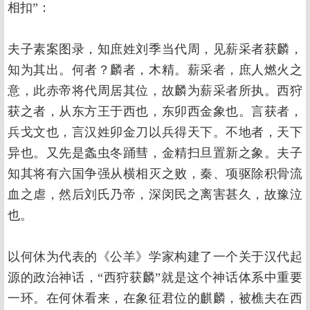
相扣”：
夫子素案图录，知庶姓刘季当代周，见薪采者获麟，
知为其出。何者？麟者，木精。薪采者，庶人燃火之
意，此赤帝将代周居其位，故麟为薪采者所执。西狩
获之者，从东方王于西也，东卯西金象也。言获者，
兵戈文也，言汉姓卯金刀以兵得天下。不地者，天下
异也。又先是螽虫冬踊彗，金精扫旦置新之象。夫子
知其将有六国争强从横相灭之败，秦、项驱除积骨流
血之虐，然后刘氏乃帝，深闵民之离害甚久，故豫泣
也。
以何休为代表的《公羊》学家构建了一个关于汉代起
源的政治神话，“西狩获麟”就是这个神话体系中重要
一环。在何休看来，在象征君位的麒麟，被樵夫在西