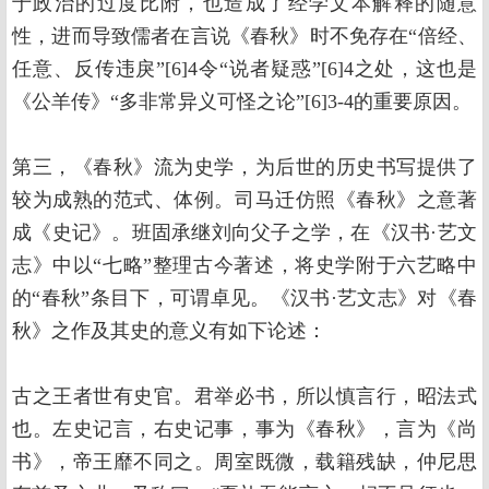
于政治的过度比附，也造成了经学文本解释的随意
性，进而导致儒者在言说《春秋》时不免存在“倍经、
任意、反传违戾”[6]4令“说者疑惑”[6]4之处，这也是
《公羊传》“多非常异义可怪之论”[6]3-4的重要原因。
第三，《春秋》流为史学，为后世的历史书写提供了
较为成熟的范式、体例。司马迁仿照《春秋》之意著
成《史记》。班固承继刘向父子之学，在《汉书·艺文
志》中以“七略”整理古今著述，将史学附于六艺略中
的“春秋”条目下，可谓卓见。《汉书·艺文志》对《春
秋》之作及其史的意义有如下论述：
古之王者世有史官。君举必书，所以慎言行，昭法式
也。左史记言，右史记事，事为《春秋》，言为《尚
书》，帝王靡不同之。周室既微，载籍残缺，仲尼思