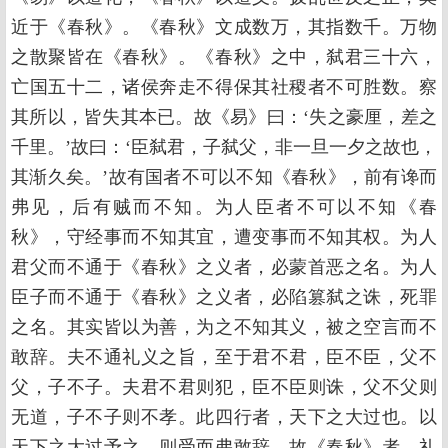
近于《春秋》。《春秋》文成数万，其指数千。万物
之散聚皆在《春秋》。《春秋》之中，弑君三十六，
亡国五十二，诸侯奔走不得保其社稷者不可胜数。察
其所以，皆失其本已。故《易》曰：‘失之豪厘，差之
千里。’故曰：‘臣弑君，子弑父，非一旦一夕之故也，
其渐久矣。’故有国者不可以不知《春秋》，前有谗而
弗见，后有贼而不知。为人臣者不可以不知《春
秋》，守经事而不知其宜，遭变事而不知其权。为人
君父而不通于《春秋》之义者，必蒙首恶之名。为人
臣子而不通于《春秋》之义者，必陷篡弑之诛，死罪
之名。其实皆以为善，为之不知其义，被之空言而不
敢辞。夫不通礼义之旨，至于君不君，臣不臣，父不
父，子不子。夫君不君则犯，臣不臣则诛，父不父则
无道，子不子则不孝。此四行者，天下之大过也。以
天下之大过予之，则受而弗敢辞。故《春秋》者，礼