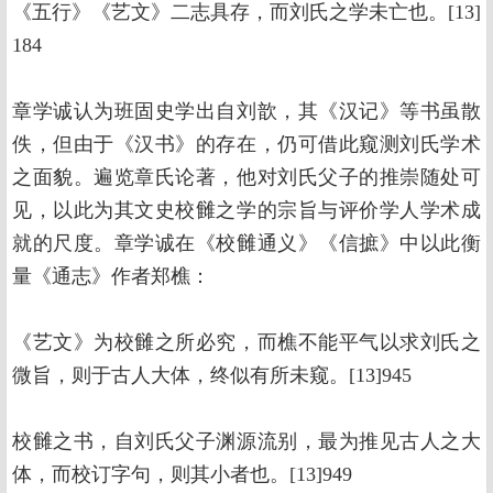
《五行》《艺文》二志具存，而刘氏之学未亡也。[13]
184
章学诚认为班固史学出自刘歆，其《汉记》等书虽散
佚，但由于《汉书》的存在，仍可借此窥测刘氏学术
之面貌。遍览章氏论著，他对刘氏父子的推崇随处可
见，以此为其文史校雠之学的宗旨与评价学人学术成
就的尺度。章学诚在《校雠通义》《信摭》中以此衡
量《通志》作者郑樵：
《艺文》为校雠之所必究，而樵不能平气以求刘氏之
微旨，则于古人大体，终似有所未窥。[13]945
校雠之书，自刘氏父子渊源流别，最为推见古人之大
体，而校订字句，则其小者也。[13]949