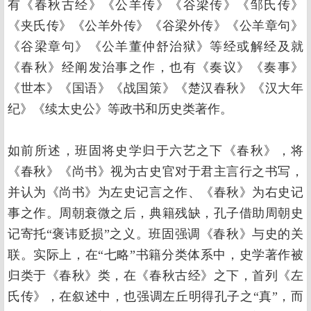
有《春秋古经》《公羊传》《谷梁传》《邹氏传》
《夹氏传》《公羊外传》《谷梁外传》《公羊章句》
《谷梁章句》《公羊董仲舒治狱》等经或解经及就
《春秋》经阐发治事之作，也有《奏议》《奏事》
《世本》《国语》《战国策》《楚汉春秋》《汉大年
纪》《续太史公》等政书和历史类著作。
如前所述，班固将史学归于六艺之下《春秋》，将
《春秋》《尚书》视为古史官对于君主言行之书写，
并认为《尚书》为左史记言之作、《春秋》为右史记
事之作。周朝衰微之后，典籍残缺，孔子借助周朝史
记寄托“褒讳贬损”之义。班固强调《春秋》与史的关
联。实际上，在“七略”书籍分类体系中，史学著作被
归类于《春秋》类，在《春秋古经》之下，首列《左
氏传》，在叙述中，也强调左丘明得孔子之“真”，而