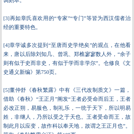
调刻本。
[3]再如章氏喜欢用的“专家”“专门”等皆为西汉儒者治
经的重要特色。
[4]章学诚多次提到“至唐而史学绝矣”的观点，在他看
来，唐以后除刘知几、曾巩、郑樵寥寥数人外，“余子
则有似于史而非史，有似于学而非学尔”。仓修良《文
史通义新编》第750页。
[5]董仲舒《春秋繁露》中有《三代改制质文》一篇，
借助《春秋》“王正月”阐发“王者必受命而后王，王者
必改正朔，易服色，制礼乐，一统于天下，所以明易
姓，非继人，乃所以受之于天也。王者受命而王，故
制此月以应变，故作科以奉天地，故谓之王正月也”。