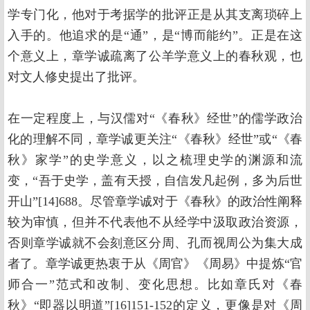
学专门化，他对于考据学的批评正是从其支离琐碎上
入手的。他追求的是“通”，是“博而能约”。正是在这
个意义上，章学诚疏离了公羊学意义上的春秋观，也
对文人修史提出了批评。
在一定程度上，与汉儒对“《春秋》经世”的儒学政治
化的理解不同，章学诚更关注“《春秋》经世”或“《春
秋》家学”的史学意义，以之梳理史学的渊源和流
变，“吾于史学，盖有天授，自信发凡起例，多为后世
开山”[14]688。尽管章学诚对于《春秋》的政治性阐释
较为审慎，但并不代表他不从经学中汲取政治资源，
否则章学诚就不会刻意区分周、孔而视周公为集大成
者了。章学诚更热衷于从《周官》《周易》中提炼“官
师合一”范式和改制、变化思想。比如章氏对《春
秋》“即器以明道”[16]151-152的定义，更像是对《周