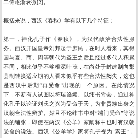
二传逐渐衰微[2]。
概括来说，西汉《春秋》学有以下几个特征：
第一，神化孔子作《春秋》，为汉代政治合法性服
务。西汉开国皇帝刘邦起于庶民，在时人看来，其得
国与夏、商、周等朝代为圣王之后且经过多代人积累
不同，相比似乎不够根深叶茂，在尚处于封建制向郡
县制转换适应期的人看来似乎有些合法性阙失，这也
是西汉中后期“再受命”出现的一个原因。在此情况
下，不断有人试图以符瑞谄媚、以纬书附会，通过神
化孔子以论证刘氏之兴为受命于天，为非贵族出身之
汉朝合法性辩护。姑且不论纬书中对“端门受命”等说
法的铺张，即使在两汉《公羊》家阐释中也时有汉朝
受命的说法。西汉《公羊学》家将孔子视为“素王”，