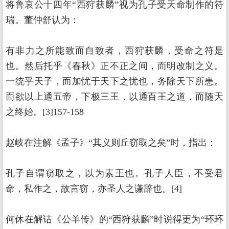
将鲁哀公十四年“西狩获麟”视为孔子受天命制作的符
瑞。董仲舒认为：
有非力之所能致而自致者，西狩获麟，受命之符是
也。然后托乎《春秋》正不正之间，而明改制之义。
一统乎天子，而加忧于天下之忧也，务除天下所患。
而欲以上通五帝，下极三王，以通百王之道，而随天
之终始。[3]157-158
赵岐在注解《孟子》“其义则丘窃取之矣”时，指出：
孔子自谓窃取之，以为素王也。孔子人臣，不受君
命，私作之，故言窃，亦圣人之谦辞也。[4]
何休在解诂《公羊传》的“西狩获麟”时说得更为“环环