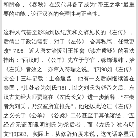
和附会，《春秋》在汉代具备了成为“帝王之学”最重
要的功能，论证汉兴的合理性与正当性。
这种风气甚至影响到以纪实和文辞见长的《左传》，
后儒出于政治需要，对于《左传》“奋其私笔，任意更
改”[7]98。近人唐文治援引王祖畬《读左质疑》的看法
指出：“西汉时，《公羊》先立于学官，缘饰谶纬，治
《左氏》者效之，亦窜入符瑞之说。”[7]98如《左传》
文公十三年记载：士会返晋，他有一支后嗣继续留在
秦国，“其处者为刘氏”[8]，以之刘氏为尧帝之后。东
汉古文经大师贾逵在《左氏长义》进一步解释，“在秦
者为刘氏，乃汉室所宜推先”，他还以此论证《左传》
之义长于《公羊》《谷梁》二传甚至于其他诸经，“五
经皆无证图谶明刘氏为尧后者，而《左氏》独有明
文”[9]383。实际上，从修辞角度来说，这句话略显冗