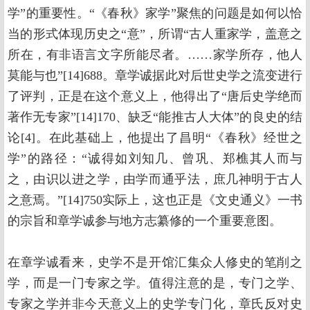
学”的重要性。“《春秋》家学”聚焦的问题是如何以恰
当的形式体现历史之“意”，所谓“古人重家学，盖意之
所在，有非语言文字所能尽者。……家学所存，他人
莫能与也”[14]688。章学诚据此对后世史学之流变进行
了评判，正是在这个意义上，他得出了“唐后史学绝而
著作无专家”[14]170、缺乏“能推古人大体”的良史的结
论[4]。在此基础上，他提出了昌明“《春秋》经世之
学”的路径：“诚得如刘知几、曾巩、郑樵其人而与
之，由识以进之学，由学而通乎法，庶几神明于古人
之意焉。”[14]750实际上，这也正是《文史通义》一书
的宗旨和章学诚参与地方志纂修的一个重要意图。
在章学诚看来，史学不是开馆汇集众人修史的笔削之
学，而是一门专家之学。值得注意的是，专门之学、
专家之学并非今天意义上的史学专门化，章氏反对史