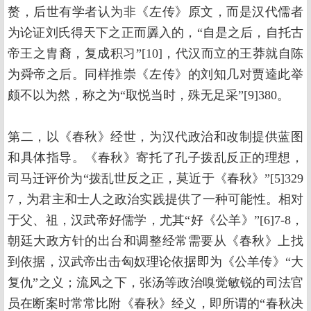
赘，后世有学者认为非《左传》原文，而是汉代儒者
为论证刘氏得天下之正而羼入的，“自是之后，自托古
帝王之胄裔，复成积习”[10]，代汉而立的王莽就自陈
为舜帝之后。同样推崇《左传》的刘知几对贾逵此举
颇不以为然，称之为“取悦当时，殊无足采”[9]380。
第二，以《春秋》经世，为汉代政治和改制提供蓝图
和具体指导。《春秋》寄托了孔子拨乱反正的理想，
司马迁评价为“拨乱世反之正，莫近于《春秋》”[5]329
7，为君主和士人之政治实践提供了一种可能性。相对
于父、祖，汉武帝好儒学，尤其“好《公羊》”[6]7-8，
朝廷大政方针的出台和调整经常需要从《春秋》上找
到依据，汉武帝出击匈奴理论依据即为《公羊传》“大
复仇”之义；流风之下，张汤等政治嗅觉敏锐的司法官
员在断案时常常比附《春秋》经义，即所谓的“春秋决