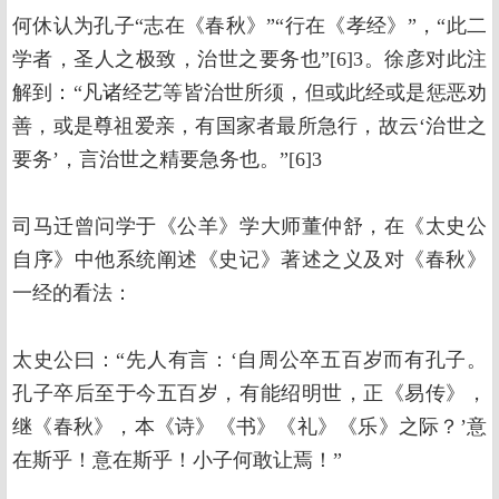
何休认为孔子“志在《春秋》”“行在《孝经》”，“此二
学者，圣人之极致，治世之要务也”[6]3。徐彦对此注
解到：“凡诸经艺等皆治世所须，但或此经或是惩恶劝
善，或是尊祖爱亲，有国家者最所急行，故云‘治世之
要务’，言治世之精要急务也。”[6]3
司马迁曾问学于《公羊》学大师董仲舒，在《太史公
自序》中他系统阐述《史记》著述之义及对《春秋》
一经的看法：
太史公曰：“先人有言：‘自周公卒五百岁而有孔子。
孔子卒后至于今五百岁，有能绍明世，正《易传》，
继《春秋》，本《诗》《书》《礼》《乐》之际？’意
在斯乎！意在斯乎！小子何敢让焉！”