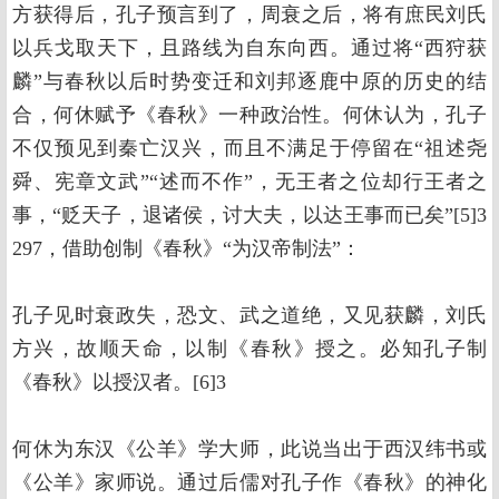
方获得后，孔子预言到了，周衰之后，将有庶民刘氏
以兵戈取天下，且路线为自东向西。通过将“西狩获
麟”与春秋以后时势变迁和刘邦逐鹿中原的历史的结
合，何休赋予《春秋》一种政治性。何休认为，孔子
不仅预见到秦亡汉兴，而且不满足于停留在“祖述尧
舜、宪章文武”“述而不作”，无王者之位却行王者之
事，“贬天子，退诸侯，讨大夫，以达王事而已矣”[5]3
297，借助创制《春秋》“为汉帝制法”：
孔子见时衰政失，恐文、武之道绝，又见获麟，刘氏
方兴，故顺天命，以制《春秋》授之。必知孔子制
《春秋》以授汉者。[6]3
何休为东汉《公羊》学大师，此说当出于西汉纬书或
《公羊》家师说。通过后儒对孔子作《春秋》的神化