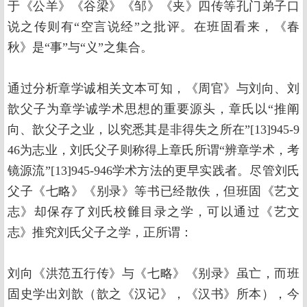
于《公羊》《谷梁》《邹》《夹》四传等孔门弟子口
说之传则有“空言说经”之批评。在班固看来，《春
秋》是“事”与“义”之集合。
通过分析章学诚相关文本可知，《周官》与刘向、刘
歆父子为章学诚学术思想的重要源头，章氏以“推阐
向、歆父子之业，以究悉其是非得失之所在”[13]945-9
46为志业，刘氏父子则称得上章氏所谓“辨章学术，考
镜源流”[13]945-946学术方法的更早实践者。尽管刘氏
父子《七略》《别录》等书已经散佚，但班固《艺文
志》却保存了刘氏校雠目录之学，可以通过《艺文
志》推究刘氏父子之学，正所谓：
刘向《洪范五行传》与《七略》《别录》虽亡，而班
固史学出刘歆（歆之《汉记》，《汉书》所本），今