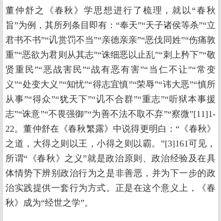
董仲舒之《春秋》学思想进行了梳理，就以“春秋
旨”为例，其所列条目即有：“奉天”“天子诸侯等杀”“立
君书不书”“讥赏罚不当”“亲德亲亲”“恶伐同姓”“伤痛敦
重”“恶欲为君则从其志”“诛细恶以止乱”“刺上矜下”“敬
贤重民”“恶战害民”“战有恶有害”“当仁不让”“常变
义”“处变大义”“知忧”“得志宜慎”“荣辱”“讳大恶”“慎所
从事”“得众”“犹天下”“讥不合群”“重志”“听狱本事援
志”“诛意”“不畏强御”“为善不法不取不弃”“察微”[11]1-
22。董仲舒在《春秋繁露》中说得更明白：“《春秋》
之道，大得之则以王，小得之则以霸。”[3]161可见，
所谓“《春秋》之义”就是政治原则、政治经验及在具
体情势下辨别政治行为之是非善恶，并为下一步的政
治实践提供一套行为方式。正是在这个意义上，《春
秋》成为“经世之学”。