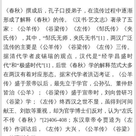
《春秋》撰成后，孔子口授弟子，在流传过程中逐渐
形成了解释《春秋》的传。《汉书·艺文志》著录了五
家：《公羊传》《谷梁传》《左传》《邹氏传》《夹
氏传》，其中，“邹氏无师，夹氏无书”[1]，两汉广泛
流传的主要是《公羊传》《谷梁传》《左传》三传。
据清代学者皮锡瑞的观点，汉代是“经学昌盛时
代”和“极盛时代”[1]，后世《春秋》学的解释范式大多
在两汉有着对应形态。据宋代学者洪迈考证，《公羊
传》盛于景帝以后，最先立于学官，公孙弘、董仲舒
皆治《公羊》；《谷梁传》盛于宣帝时，刘向曾研习
《谷梁》学；《左传》终西汉之世不显，虽得到河间
献王、刘歆等重视，却为官学博士们反对，认为“左氏
不传《春秋》”[2]406-408；东汉章帝令贾逵为《左
传》作训诂后，《左传》大兴，《公羊传》《谷梁》