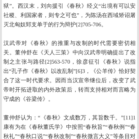
狱”。西汉末，刘向援引《春秋》经义“出境有可以安
社稷、利国家者，则专之可也”，为陈汤在西域矫诏屠
灭北匈奴郅支单于的行为辩护[2]705-706。
汉武帝对《春秋》的推重与改制的时代需要密切相
关。董仲舒在《天人三策》中向汉武帝明确提出了改
制之主张与路径[2]563-570，徐彦征引《春秋》说指
出“孔子作《春秋》以改乱制”[6]3，《公羊传》恰好契
合了这一时代要求。因而当汉宣帝继位后，改变了武
帝时开拓进取的内外政策后，转而支持相对而言略为
守成的《谷梁传》。
董仲舒认为：“《春秋》文成数万，其旨数千。”[11]1
康有为在《春秋董氏学》中按照“春秋旨”“春秋例”“春
秋礼”“春秋口说”“春秋改制”“春秋微言大义”等条目对