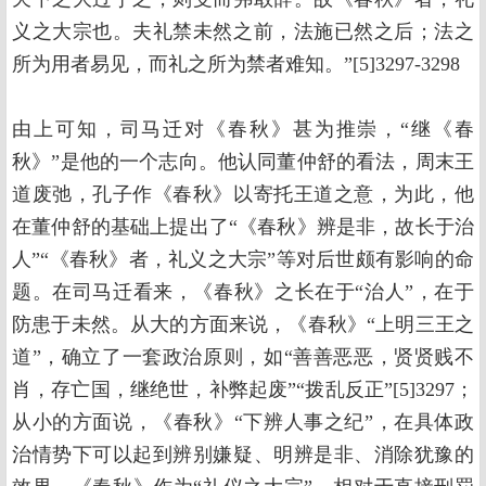
义之大宗也。夫礼禁未然之前，法施已然之后；法之
所为用者易见，而礼之所为禁者难知。”[5]3297-3298
由上可知，司马迁对《春秋》甚为推崇，“继《春
秋》”是他的一个志向。他认同董仲舒的看法，周末王
道废弛，孔子作《春秋》以寄托王道之意，为此，他
在董仲舒的基础上提出了“《春秋》辨是非，故长于治
人”“《春秋》者，礼义之大宗”等对后世颇有影响的命
题。在司马迁看来，《春秋》之长在于“治人”，在于
防患于未然。从大的方面来说，《春秋》“上明三王之
道”，确立了一套政治原则，如“善善恶恶，贤贤贱不
肖，存亡国，继绝世，补弊起废”“拨乱反正”[5]3297；
从小的方面说，《春秋》“下辨人事之纪”，在具体政
治情势下可以起到辨别嫌疑、明辨是非、消除犹豫的