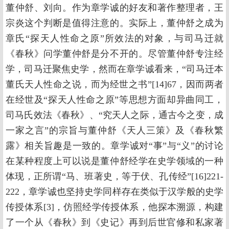
董仲舒、刘向。作为章学诚的好友和著作整理者，王
宗炎这个判断是值得注意的。实际上，董仲舒之成为
章氏“探天人性命之原”所效法的对象，与司马迁就
《春秋》问学董仲舒是分不开的。尽管董仲舒专注经
学，司马迁聚焦史学，然而在章学诚看来，“司马迁本
董氏天人性命之说，而为经世之书”[14]67，因而两者
在经世及“探天人性命之原”等思想方面却异曲同工，
司马氏效法《春秋》、“究天人之际，通古今之变，成
一家之言”的宗旨与董仲舒《天人三策》及《春秋繁
露》相关旨趣是一致的。章学诚对“事”与“义”的讨论
在某种程度上可以说是董仲舒经学在史学领域的一种
体现，正所谓“马、班著史，等于伏、孔传经”[16]221-
222，章学诚也坚持史学同样存在类似于汉学般的史学
传授体系[3]，仿照经学传授体系，他探本溯源，构建
了一个从《春秋》到《史记》再到后世官修和私家著