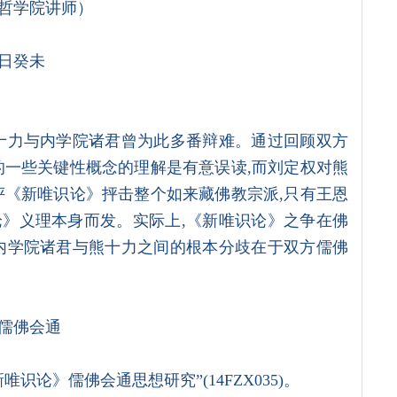
哲学院讲师）
日癸未
十力与内学院诸君曾为此多番辩难。通过回顾双方
的一些关键性概念的理解是有意误读,而刘定权对熊
评《新唯识论》抨击整个如来藏佛教宗派,只有王恩
》义理本身而发。实际上,《新唯识论》之争在佛
内学院诸君与熊十力之间的根本分歧在于双方儒佛
儒佛会通
识论》儒佛会通思想研究”(14FZX035)。