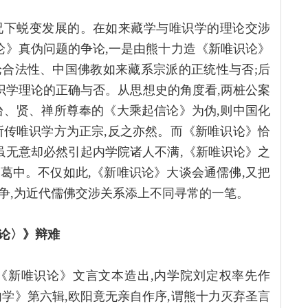
况下蜕变发展的。在如来藏学与唯识学的理论交涉
论》真伪问题的争论,一是由熊十力造《新唯识论》
合法性、中国佛教如来藏系宗派的正统性与否;后
识学理论的正确与否。从思想史的角度看,两桩公案
台、贤、禅所尊奉的《大乘起信论》为伪,则中国化
所传唯识学方为正宗,反之亦然。而《新唯识论》恰
虽无意却必然引起内学院诸人不满,《新唯识论》之
葛中。不仅如此,《新唯识论》大谈会通儒佛,又把
争,为近代儒佛交涉关系添上不同寻常的一笔。
论〉》辩难
年《新唯识论》文言文本造出,内学院刘定权率先作
内学》第六辑,欧阳竟无亲自作序,谓熊十力灭弃圣言