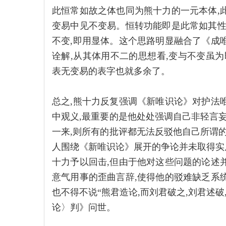
此恒常如故之体也同为熊十力的一元本体,
变易中见不变易。恒转功能即是此常如其性
不变,即用显体。这个思路明显融合了《成
诠解,从其体用不二的思想看,变与不变虽为
表无变易的表字也就多余了。
总之,熊十力反复强调《新唯识论》对护法
中观义,最重要的是他处处强调自己非轻言妄
一来,则所有的批评都无法反驳他自己所谓的
人围绕《新唯识论》展开的争论并未取得实
十力予以回击,但由于他对这些问题的论述
意气用事的歪曲言辞,使得他的驳难缺乏系
也不得不说“熊君造论,而刘君破之,刘君述破,
论〉判》问世。