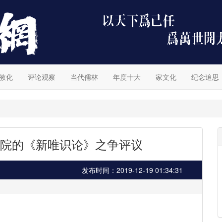
教化
评论观察
当代儒林
年度十大
家文化
纪念追思
院的《新唯识论》之争评议
发布时间：2019-12-19 01:34:31