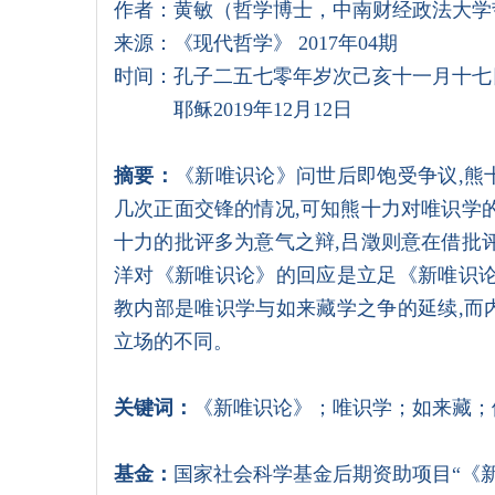
作者：黄敏（哲学博士，中南财经政法大学
来源：《现代哲学》 2017年04期
时间：孔子二五七零年岁次己亥十一月十七
耶稣2019年12月12日
摘要：
《新唯识论》问世后即饱受争议,熊
几次正面交锋的情况,可知熊十力对唯识学
十力的批评多为意气之辩,吕澂则意在借批
洋对《新唯识论》的回应是立足《新唯识论
教内部是唯识学与如来藏学之争的延续,而
立场的不同。
关键词：
《新唯识论》；唯识学；如来藏；
基金：
国家社会科学基金后期资助项目“《新唯