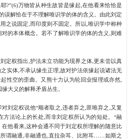
耶?”(6)万物皆从种生故皆是缘起,在他看来恰恰是
的误解恰在于不理解唯识学的体的含义。由此刘定
用之说固定,而印度则不固定。所以,唯识学中称种
相对的本体概念。若不了解唯识学的体的含义,则难
刘定权指出,护法未立功能为现界之体,更未尝以真
之实体,不承认缘生正理,故对护法依缘起说诸法无
起性空的歪曲。又熊十力认为轮回业报理或亦然,
因缘大义的解释矛盾丛生。
对刘定权说他“顺者取之,违者弃之,匪唯弃之,又复
在方法论上的长处,而非刘定权所认为的短处。“融
法。在他看来,这种会通不同于刘定权所理解的随意比
其所谓融通,非融通也,直拉杂耳、比附耳……如斯之