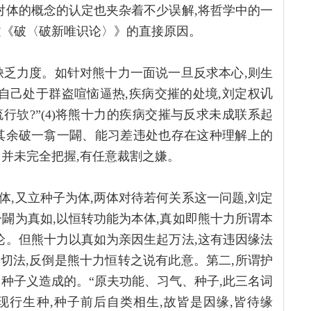
对体的概念的认定也夹杂着不少误解,将哲学中的一
文《破〈破新唯识论〉》的直接原因。
缺乏力度。如针对熊十力一面说一旦反求本心,则生
自己处于群盗喧恼逼热,疾病交摧的处境,刘定权讥
行欤?”(4)将熊十力的疾病交摧与反求未成联系起
其余破一翕一闢、能习差违处也存在这种理解上的
旨并未完全把握,有任意裁割之嫌。
,又立种子为体,两体对待若何关系这一问题,刘定
闢为真如,以恒转功能为本体,真如即熊十力所谓本
论。但熊十力以真如为亲因生起万法,这有违因缘法
切法,反倒是熊十力恒转之说有此意。第二,所谓护
种子义造成的。“原夫功能、习气、种子,此三名词
,现行生种,种子前后自类相生,故皆是因缘,皆待缘