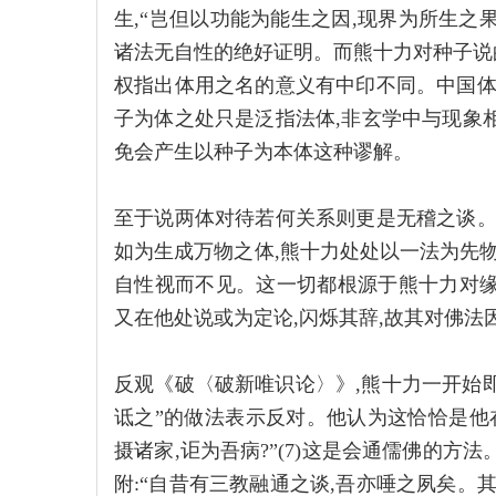
生,“岂但以功能为能生之因,现界为所生之果
诸法无自性的绝好证明。而熊十力对种子说
权指出体用之名的意义有中印不同。中国体
子为体之处只是泛指法体,非玄学中与现象
免会产生以种子为本体这种谬解。
至于说两体对待若何关系则更是无稽之谈。
如为生成万物之体,熊十力处处以一法为先物
自性视而不见。这一切都根源于熊十力对缘
又在他处说或为定论,闪烁其辞,故其对佛法
反观《破〈破新唯识论〉》,熊十力一开始即
诋之”的做法表示反对。他认为这恰恰是他
摄诸家,讵为吾病?”(7)这是会通儒佛的方
附:“自昔有三教融通之谈,吾亦唾之夙矣。