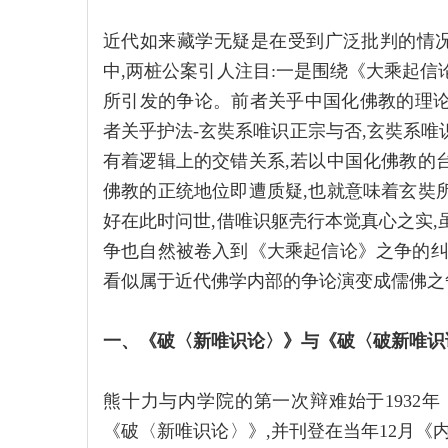
近代如来藏学无疑是在受到广泛批判的情
中,两桩公案引人注目:一是围绕《大乘起信
所引发的争论。前者关乎中国化佛教的理论
者关乎护法-玄奘系唯识正宗与否,玄奘系唯
有着逻辑上的交错关系,若以中国化佛教的
佛教的正统地位即遭质疑,也就意味着玄奘
好在此时问世,借唯识躯壳行本觉真心之实,
争也自然被卷入到《大乘起信论》之争的纠
看似属于近代佛学内部的争论演变成儒佛之
一、《破〈新唯识论〉》与《破〈破新唯识
熊十力与内学院的第一次辩难始于1932
《破〈新唯识论〉》,并刊登在当年12月《