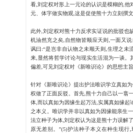
看,刘定权对形上一元论的认识是模糊的,他
元、体字做实物观,这是促使熊十力立刻撰
此外,刘定权对熊十力反求实证说的批驳也
机油然充之矣,自然物皆顺应天则,一面又说
讽曰:“是岂非自认物之未顺天则,生理之未流
来,显然将哲学讨论与现实生活混为一谈。
偏差,可见刘定权对《新唯识论》的思想主
针对《新唯识论》提出护法唯识学立真如为体
权做了正面反驳。首先,熊十力自己以一翕一
体,而以真如为因缘生起万法,实属真如缘起
之本义。唯识学并非以真如为因缘能亲生一
法立种子为体,刘定权认为这是熊十力误解了
原无差别。”(5)护法种子本义在种生现行