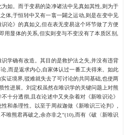
此为如。而于变易的染净诸法中见真如其性,则为于
之体,于恒转中又有一翕一闢之运动,则是在变中见
唯识论》的真如义,但在表无变易这个环节做了方便
即用显体的关系,但实则变与不变没有了本质区别,
唯识学确有改造。其目的是救护法之失,并没有违背
论,而是返求内心,自家体认过一番工夫得来。如此
实证境界,驳难就失去了可讨论的共同基础,也使两
质性进展。刘定权虽然在唯识学的关键问题上对熊
并不十分透彻,且在论述中又夹杂着对《新唯识论》
统性和条理性。以至于周叔迦做《新唯识三论判》,
不唯熊君再破之,余亦非之”(10),而有《破〈新唯识