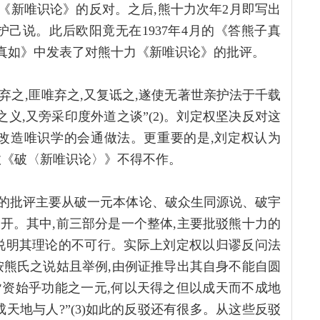
对《新唯识论》的反对。之后,熊十力次年2月即写出
己说。此后欧阳竟无在1937年4月的《答熊子真
答陈真如》中发表了对熊十力《新唯识论》的批评。
弃之,匪唯弃之,又复诋之,遂使无著世亲护法于千载
家之义,又旁采印度外道之谈”(2)。刘定权坚决反对这
改造唯识学的会通做法。更重要的是,刘定权认为
故《破〈新唯识论〉》不得不作。
”的批评主要从破一元本体论、破众生同源说、破宇
开。其中,前三部分是一个整体,主要批驳熊十力的
说明其理论的不可行。实际上刘定权以归谬反问法
按熊氏之说姑且举例,由例证推导出其自身不能自圆
皆资始乎功能之一元,何以天得之但以成天而不成地
天地与人?”(3)如此的反驳还有很多。从这些反驳