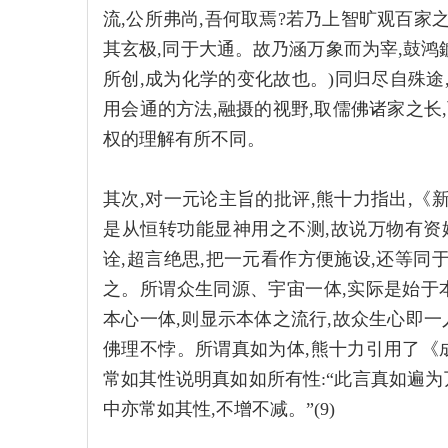
流,公所弗尚,吾何取焉?若乃上智旷观百家之
其玄极,同于大通。故乃涵万象而为宰,鼓鸿鑪
所创,成为化学的变化故也。)同归尽自殊途,
用会通的方法,融摄的视野,取儒佛诸家之长
权的理解有所不同。
其次,对一元论主旨的批评,熊十力指出,《
是从恒转功能显神用之不测,故说万物有资
诠,超言绝思,把一元看作方便施设,还等同
之。所谓众生同源、宇宙一体,实际是始于本
本心一体,则显示本体之流行,故众生心即一
佛理不悖。所谓真如为体,熊十力引用了《成
常如其性说明真如如所有性:“此言真如遍为
中亦常如其性,不增不减。”(9)