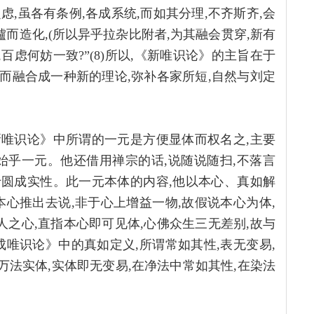
虑,虽各有条例,各成系统,而如其分理,不齐斯齐,会
而造化,(所以异乎拉杂比附者,为其融会贯穿,新有
百虑何妨一致?”(8)所以,《新唯识论》的主旨在于
,而融合成一种新的理论,弥补各家所短,自然与刘定
新唯识论》中所谓的一元是方便显体而权名之,主要
始乎一元。他还借用禅宗的话,说随说随扫,不落言
于圆成实性。此一元本体的内容,他以本心、真如解
心推出去说,非于心上增益一物,故假说本心为体,
人之心,直指本心即可见体,心佛众生三无差别,故与
唯识论》中的真如定义,所谓常如其性,表无变易,
万法实体,实体即无变易,在净法中常如其性,在染法