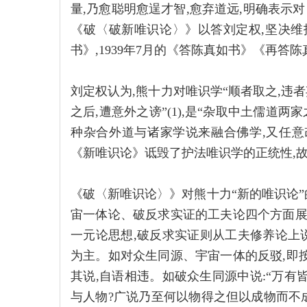
量,乃愈聪明愈逞才智,愈弃道远,明确表示
《破〈破新唯识论〉》以答刘定权,坚决维护
书》,1939年7月的《答陈真如书》《再
刘定权认为,熊十力对唯识学“顺者取之,违者
之后,遭意外之谤”(1),是“杂取中土儒道两
种杂合外道与诸家学说来融合佛学,又任意
《新唯识论》诋毁了护法唯识学的正统性,
《破〈新唯识论〉》对熊十力“新的唯识论
宙一体论、破反求实证的工夫论四个方面展
一元论思想,破反求实证则从工夫修养论上
为主。如对众生同源、宇宙一体的反驳,即
其说,自语相违。如破众生同源中说:“万有
与人物?广说乃至何以物得之但以成物而不成