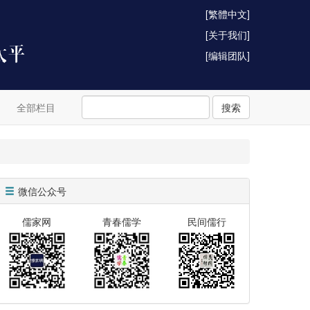
[繁體中文]
[关于我们]
[编辑团队]
全部栏目
搜索
微信公众号
儒家网
青春儒学
民间儒行