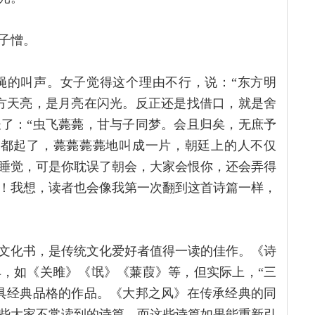
子憎。
蝇的叫声。女子觉得这个理由不行，说：“东方明
方天亮，是月亮在闪光。反正还是找借口，就是舍
了：“虫飞薨薨，甘与子同梦。会且归矣，无庶予
虫都起了，薨薨薨薨地叫成一片，朝廷上的人不仅
睡觉，可是你耽误了朝会，大家会恨你，还会弄得
！我想，读者也会像我第一次翻到这首诗篇一样，
文化书，是传统文化爱好者值得一读的佳作。《诗
，如《关雎》《氓》《蒹葭》等，但实际上，“三
具经典品格的作品。《大邦之风》在传承经典的同
些大家不常读到的诗篇，而这些诗篇如果能重新引