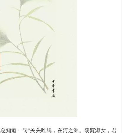
总知道一句“关关雎鸠，在河之洲。窈窕淑女，君