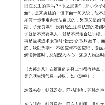
旧在发生的事吗？“氓之蚩蚩”，那小伙子
丝”，是来换丝的，但下面一句又说，他不
如何一步步走向无法自拔的，男孩又是如何
期，子无良媒”，没有经过法律认定的婚姻
子就是不想要媒人，就是不想走合法手续。
再是最初追求女孩时“蚩蚩”的敦厚貌了，
怒，秋以为期”，不答应就不答应吧，没媒
解读诗篇时，总能深入内心，还原人物当时
《大邦之风》在篇目的选择上也很有特点，
是充满生活气息与趣味。如《鸡鸣》：
鸡既鸣矣，朝既盈矣。匪鸡则鸣，苍蝇之声
东方明矣，朝既昌矣。匪东方则明，月出之