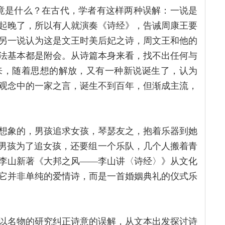
竟是什么？在古代，学者有这样两种误解：一说是
起晚了，所以有人就演奏《诗经》，告诫周康王要
另一说认为这是文王时美后妃之诗，周文王和他的
法基本都是附会。从诗篇本身来看，找不出任何与
来，随着思想的解放，又有一种新说诞生了，认为
观念中的一家之言，诞生不到百年，但渐成主流，
想象的，男孩追求女孩，琴瑟友之，抱着乐器到她
个男孩为了追女孩，还要组一个乐队，几个人搬着青
李山新著《大邦之风——李山讲〈诗经〉》从文化
它并非单纯的爱情诗，而是一首婚姻典礼的仪式乐
以名物的研究纠正诗意的误解，从文本出发探讨诗