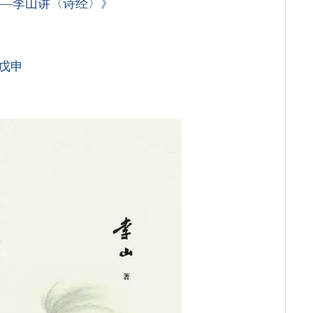
——李山讲〈诗经〉》
戊申