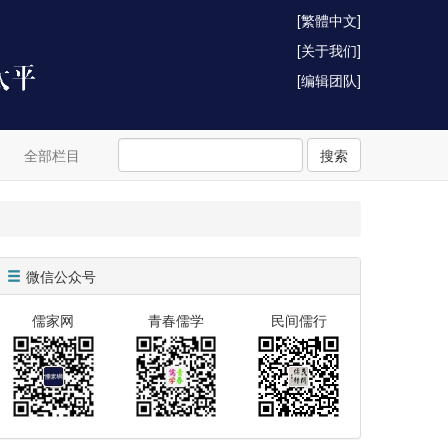
[繁體中文]
[关于我们]
[编辑团队]
全部栏目
搜索
微信公众号
儒家网
青春儒学
民间儒行