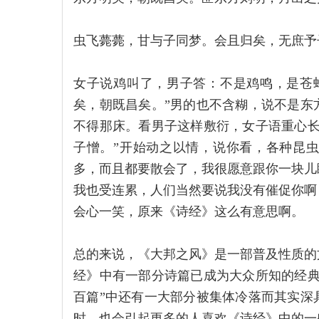
虫飞薨薨，甘与子同梦。会且归矣，无庶予
女子说鸡叫了，男子答：不是鸡鸣，是苍
矣，朝既昌矣。”男的也不含糊，说不是东
不得那床。看男子这样敷衍，女子语重心长
子憎。”开始动之以情，说你看，各种昆
多，而且都要散会了，我很愿意跟你一块儿
我也受连累，人们当然要说我没有催促你啊
会心一笑，原来《诗经》这么有意思啊。
总的来说，《大邦之风》是一部普及性质的
经》中有一部分诗篇已成为大众所知的经典
百篇”中还有一大部分被集体冷落而其实深
时，也会引起更多的人喜欢《诗经》中的一