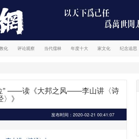
教化
评论观察
当代儒林
年度十大
家文化
纪念追思
位” ——读《大邦之风——李山讲〈诗
经〉》
发布时间：2020-02-21 00:41:07