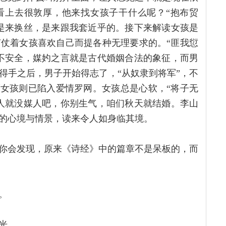
看上去很敦厚，他来找女孩子干什么呢？“抱布贸
是来换丝，是来跟我套近乎的。接下来解读女孩是
仗着女孩喜欢自己而提各种无理要求的。“匪我愆
不安全，媒妁之言就是古代婚姻合法的象征，而男
得手之后，男子开始得志了，“从奴隶到将军”，不
而女孩则已陷入爱情罗网。女孩总是心软，“将子无
人就没媒人吧，你别生气，咱们秋天就结婚。李山
的心境与情景，读来令人如身临其境。
你会发现，原来《诗经》中的篇章不是呆板的，而
。
光。