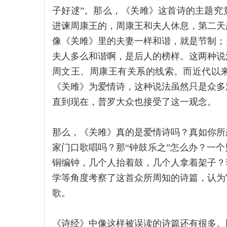
子好逑”。那么，《关雎》这首诗的主题究
进谏周康王的，周康王和夫人休息，第二天
像《关雎》里的夫妻一样和谐，就是节制；
夫人多么和谐啊，是后人的榜样。这两种说
周文王、周康王有关系的线索。而近代以
《关雎》为爱情诗，这种说法虽然只是众多
直到现在，普罗大众也接受了这一观念。
那么，《关雎》真的是爱情诗吗？真如你所
家门口歌唱吗？那“钟鼓乐之”怎么办？一
铜编钟，几个人抬着鼓，几个人拿着架子？
学等角度考察了这首众所周知的诗篇，认为
歌。
《诗经》中像这样被误读的诗篇还有很多。