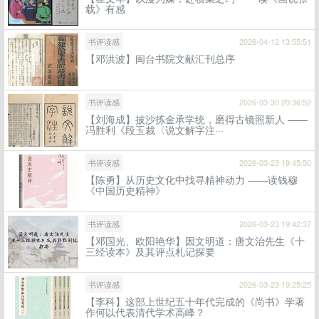
载》有感
书评读感
2026-04-12 13:55:51
【邓洪波】闽台书院文献汇刊总序
书评读感
2026-03-30 20:36:52
【刘海成】披沙拣金承学统，磨得古镜照新人 ——
冯胜利《段玉裁〈说文解字注···
书评读感
2026-03-23 19:45:50
【陈勇】从历史文化中找寻精神动力 ——读钱穆
《中国历史精神》
书评读感
2026-03-23 19:42:37
【邓国光、欧阳艳华】因文明道：唐文治先生《十
三经读本》及其评点札记探要
书评读感
2026-03-23 19:25:25
【李科】这部上世纪五十年代完成的《尚书》学著
作何以代表清代学术高峰？