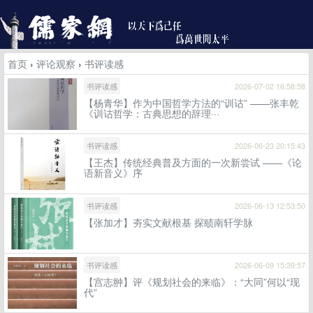
首页
›
评论观察
›
书评读感
书评读感
2026-07-02 16:58:58
【杨青华】作为中国哲学方法的“训诂” ——张丰乾
《训诂哲学：古典思想的辞理···
书评读感
2026-06-23 20:15:43
【王杰】传统经典普及方面的一次新尝试 ——《论
语新音义》序
书评读感
2026-06-13 12:53:50
【张加才】夯实文献根基 探赜南轩学脉
书评读感
2026-06-09 15:39:57
【宫志翀】评《规划社会的来临》：“大同”何以“现
代”