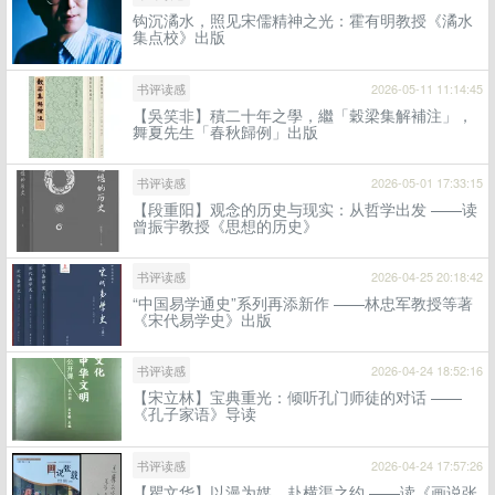
钩沉潏水，照见宋儒精神之光：霍有明教授《潏水
集点校》出版
书评读感
2026-05-11 11:14:45
【吳笑非】積二十年之學，繼「穀梁集解補注」，
舞夏先生「春秋歸例」出版
书评读感
2026-05-01 17:33:15
【段重阳】观念的历史与现实：从哲学出发 ——读
曾振宇教授《思想的历史》
书评读感
2026-04-25 20:18:42
“中国易学通史”系列再添新作 ——林忠军教授等著
《宋代易学史》出版
书评读感
2026-04-24 18:52:16
【宋立林】宝典重光：倾听孔门师徒的对话 ——
《孔子家语》导读
书评读感
2026-04-24 17:57:26
【瞿文华】以漫为媒，赴横渠之约 ——读《画说张