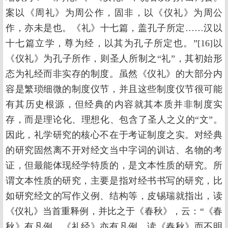
案以《周礼》为周公作，固非，以《仪礼》为周公
作，亦未是也。《礼》十七篇，盖孔子所定……汉以
十七篇立学，尊为经，以其为孔子所定也。”[16]以
《仪礼》为孔子所作，则圣人所制之“礼”，其初始形
态为礼经而非实存的制度。虽然《仪礼》的大部分内
容是繁琐细微的制度仪节，并且这些制度仪节很可能
有其历史根源，但经典的内容就其本质并非制度实
存，而是理论化、理想化、包含了圣人之义的“文”。
因此，礼学研究的核心不在于考证制度之实。对经典
的研究固然离不开对经文当中字词的训诂、名物的考
证，但最能体现经学特质的，是文本性质的研究。所
谓文本性质的研究，主要是指对经书书写的研究，比
如研究经文的写作义例、结构等，皮锡瑞就指出，读
《仪礼》当首重释例，并比之于《春秋》，云：“《春
秋》有凡例，《礼经》亦有凡例。读《春秋》而不明