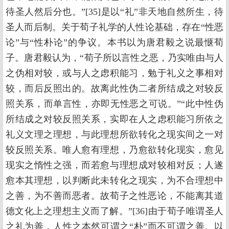
待圣人然后分也。”[35]是以“礼”非天地自然所生，待
圣人而后制。关于荀子礼学的人性论基础，存在“性恶
论”与“性朴论”的争议。本书以为唐君毅之说最惬荀
子。唐君毅认为，“荀子所以言性之恶，乃实唯由与人
之伪相对较，或与人之虑积能习，勉于礼义之事相对
较，而后反照出的。故离此性伪二者所结成之对较反
照关系，而单言性，亦即无性恶之可说。”“此中性伪
所结成之对较反照关系，实即在人之虑积能习所依之
礼义文理之理想，与此理想所欲转化之现实间之一对
较反照关系。唯人愈有理想，乃愈欲转化现实，愈见
现实之惰性之强，而若愈与理想成对较相对反；人遂
愈本其理想，以判断此未转化之现实，为不合理想中
之善，为不善而恶者。故荀子之性恶论，不能离其道
德文化上之理想主义而了解。”[36]由于荀子唯谓圣人
之礼为善，人性之本然可谓之“朴”而不可谓之善。以