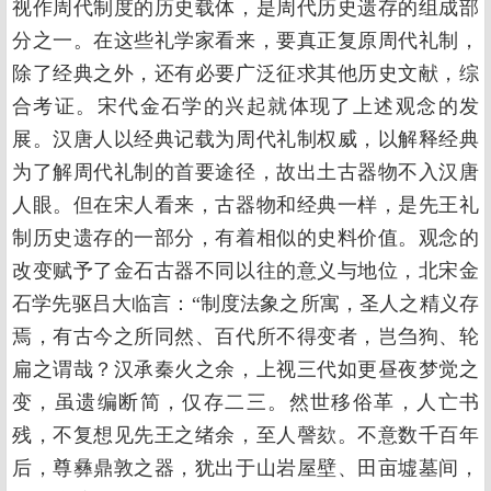
视作周代制度的历史载体，是周代历史遗存的组成部
分之一。在这些礼学家看来，要真正复原周代礼制，
除了经典之外，还有必要广泛征求其他历史文献，综
合考证。宋代金石学的兴起就体现了上述观念的发
展。汉唐人以经典记载为周代礼制权威，以解释经典
为了解周代礼制的首要途径，故出土古器物不入汉唐
人眼。但在宋人看来，古器物和经典一样，是先王礼
制历史遗存的一部分，有着相似的史料价值。观念的
改变赋予了金石古器不同以往的意义与地位，北宋金
石学先驱吕大临言：“制度法象之所寓，圣人之精义存
焉，有古今之所同然、百代所不得变者，岂刍狗、轮
扁之谓哉？汉承秦火之余，上视三代如更昼夜梦觉之
变，虽遗编断简，仅存二三。然世移俗革，人亡书
残，不复想见先王之绪余，至人謦欬。不意数千百年
后，尊彝鼎敦之器，犹出于山岩屋壁、田亩墟墓间，