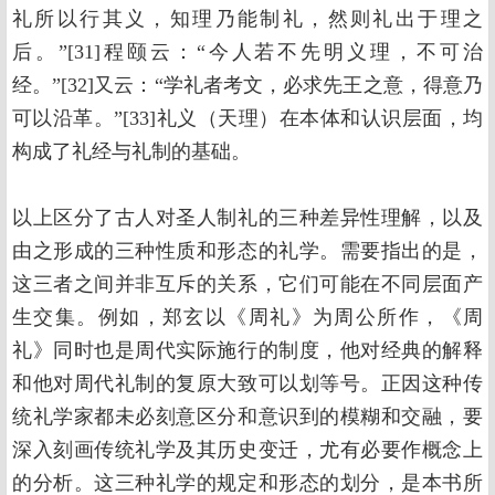
礼所以行其义，知理乃能制礼，然则礼出于理之
后。”[31]程颐云：“今人若不先明义理，不可治
经。”[32]又云：“学礼者考文，必求先王之意，得意乃
可以沿革。”[33]礼义（天理）在本体和认识层面，均
构成了礼经与礼制的基础。
以上区分了古人对圣人制礼的三种差异性理解，以及
由之形成的三种性质和形态的礼学。需要指出的是，
这三者之间并非互斥的关系，它们可能在不同层面产
生交集。例如，郑玄以《周礼》为周公所作，《周
礼》同时也是周代实际施行的制度，他对经典的解释
和他对周代礼制的复原大致可以划等号。正因这种传
统礼学家都未必刻意区分和意识到的模糊和交融，要
深入刻画传统礼学及其历史变迁，尤有必要作概念上
的分析。这三种礼学的规定和形态的划分，是本书所