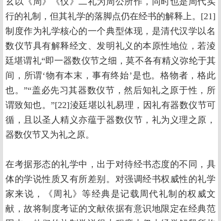
玄以《周》《仪》二礼为周公所作，同时也是周代实
行的礼制，但其礼学的落脚点仍在经书的解释上。[21]
制度作为礼学核心的一个典型体现，是清代汉学以名
数仪节具有解释经文、发明礼义的本原性地位，若淩
廷堪谓礼“即一器数仪节之细，莫不各有精义弥纶于其
间，所谓‘物有本末，事有终始’是也。格物者，格此
也。”“盖必先习其器数仪节，然后知礼之原于性，所
谓致知也。”[22]淩廷堪以礼易理，因礼有器数仪节可
循，且以圣人精义亦蕴于器数仪节，礼为义理之原，
器数仪节又为礼之原。
在考据形态的礼学中，出于对待经书态度的不同，具
体的学说性质又有所差别。对强调经书权威性的礼学
家来说，《周礼》等经典是记载周代礼制的权威文
献，故将制度考证的文献依据有意识地限定在经典范