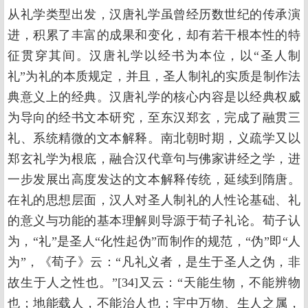
从礼学类型出发，汉唐礼学虽曾经历数世纪的传承演
进，积累了丰富的成果和变化，却有若干根本性的特
征贯穿其间。汉唐礼学以经书为本位，以“圣人制
礼”为礼的本质规定，并且，圣人制礼的实质是制作法
典意义上的经典。汉唐礼学的核心内容是以经典权威
为导向的经书文本研究，至东汉郑玄，完成了融贯三
礼、系统精微的文本解释。南北朝时期，义疏学又以
郑玄礼学为根底，融合汉代章句与佛家讲经之学，进
一步发展出高度发达的文本解释传统，延续到隋唐。
在礼的思想层面，汉人对圣人制礼的人性论基础、礼
的意义与功能的基本理解则导源于荀子礼论。荀子认
为，“礼”是圣人“化性起伪”而制作的规范，“伪”即“人
为”，《荀子》云：“凡礼义者，是生于圣人之伪，非
故生于人之性也。”[34]又云：“天能生物，不能辨物
也；地能载人，不能治人也；宇中万物、生人之属，