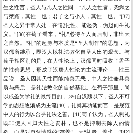
生之性言，圣人与凡人之性同，“凡人之性者，尧舜之
与桀跖，其性一也；君子之与小人，其性一也。”[37]
圣人之异于常人处，在“能化性、能起伪，伪起而生礼
义。”[38]在荀子看来，“礼”必待圣人而后制，非出天
之自然。“礼”的起源与本质是“圣人制作”的思想，为
汉儒所继承，即汉人以礼法教化自圣人出的观念。与
荀子相区别的是，在人性论上，汉儒同时吸收了孟子
的性善思想，形成了汉唐人性论的主流理论——性三
品说。圣人因其天性而能纯善无恶，中人之性兼具善
质与恶质，是礼法教化的自然基础。在荀子那里，尚
以成圣为学礼的最终目的，[39]自汉魏以下，圣人不可
学的思想逐渐成为主流[40]，礼就其功能而言，是规范
中人的行为以合乎礼法之善。[41]荀子认为，圣人制礼
既非使人回归天性之资朴，也不是抑制去除人的情
欲，而是对自然情感的“存养”，云“礼者，养也。”[42]