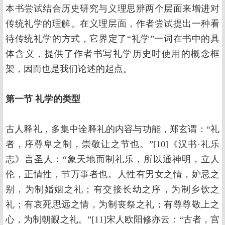
本书尝试结合历史研究与义理思辨两个层面来增进对
传统礼学的理解。在义理层面，作者尝试提出一种看
待传统礼学的方式，它界定了“礼学”一词在书中的具
体含义，提供了作者书写礼学历史时使用的概念框
架，因而也是我们论述的起点。
第一节 礼学的类型
古人释礼，多集中诠释礼的内容与功能，郑玄谓：“礼
者，序尊卑之制，崇敬让之节也。”[10]《汉书·礼乐
志》言圣人：“象天地而制礼乐，所以通神明，立人
伦，正情性，节万事者也。人性有男女之情，妒忌之
别，为制婚姻之礼；有交接长幼之序，为制乡饮之
礼；有哀死思远之情，为制丧祭之礼；有尊尊敬上之
心，为制朝觐之礼。”[11]宋人欧阳修亦云：“古者，宫