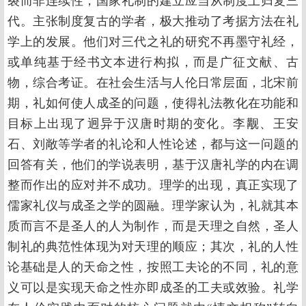
裂而非连续性，国家礼制的建立应当从制度上归复三
代。主张制度复古的学者，极大推动了考据方法在礼
学上的发展。他们对三代之礼的研究不再墨守礼经，
或单纯基于经书文本进行构拟，而是广征文献、古
物，综合考证。在社会生活与人伦日常层面，北宋前
期，礼如何使人成圣的问题，使得礼法教化在功能和
目标上出现了迥异于汉唐时期的变化。李觏、王安
石、刘敞等学者的礼论和人性论述，都与这一问题的
回答有关，他们的学说表明，基于汉唐礼学的内在调
整而作出的应对并不成功。理学的出现，真正实现了
儒家礼仪与成圣之学的圆融。理学家认为，礼就其本
质而言不是圣人的人为制作，而是天理之自然，圣人
制礼的典范性体现为对天理的顺应；其次，礼的人性
论基础是人的天命之性，按照工夫论的不同，礼的意
义可以是实现天命之性亦即成圣的工夫或效验。礼学