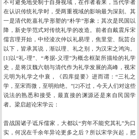
不可避免地受制于自身视域，在作者看来，当代学者
在认识传统礼学时，受两重视域的影响最为深刻。其
一是清代乾嘉礼学形塑的“朴学”形象；其次是民国以
降，新史学范式对传统礼学的改造。前者自戴震斥宋
儒言理开始，中经淩次仲以礼易理，焦里堂、阮芸台
以下，皆承其说，渐以理、礼之别，为汉宋之鸿沟。
[1]以“礼-理”、“考据-义理”为概念框架所描绘的礼学
史，是将汉魏六朝与清代作为礼学发展的高峰，视宋
元明为礼学之中衰，《四库提要》进而谓：“三礼之
学，至宋而微，至明殆绝。”[2]不过，今天人们对这些
说法的熟悉和接受，最直接的渊源还是来自民国学
者。梁启超论宋学云：
昔战国诸子诋斥儒家，大都以“穷年不能究其礼”为口
实，何况在千余年异论更多之后？所以宋学兴起，把