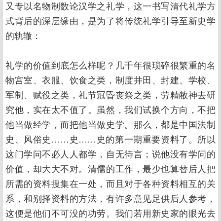
又专以名物制数论汉学之礼学，这一书写清代礼学方
式背后的深层缘由，是为了将传统礼学引导至新史学
的轨辙：
礼学的价值到底怎么样呢？几千年很琐碎很繁重的名
物宫室、衣服、饮食之类，制度井田、封建、学校、
军制、赋役之类，礼节冠昏丧祭之类，劳精敝神去研
究他，实在太不值了。虽然，我们试换个方向，不把
他当做经学，而把他当做史学。那么，都是中国法制
史、风俗史……史……史的第一期重要资料了。所以
这门学问不必人人都学，自无待言；说他没有学问的
价值，却大大不对。清儒的工作，最少也算替后人把
所需的资料搜集在一处，而且对于各种资料相互的关
系，和别择资料的方法，有许多意见足供后人参考，
这便是他们不可没的功劳。我们若用新史家的眼光去