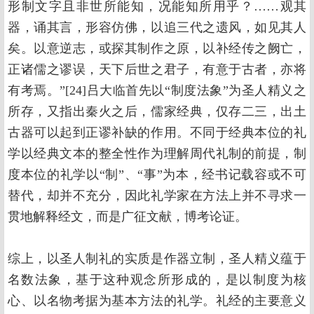
形制文字且非世所能知，况能知所用乎？……观其
器，诵其言，形容仿佛，以追三代之遗风，如见其人
矣。以意逆志，或探其制作之原，以补经传之阙亡，
正诸儒之谬误，天下后世之君子，有意于古者，亦将
有考焉。”[24]吕大临首先以“制度法象”为圣人精义之
所存，又指出秦火之后，儒家经典，仅存二三，出土
古器可以起到正谬补缺的作用。不同于经典本位的礼
学以经典文本的整全性作为理解周代礼制的前提，制
度本位的礼学以“制”、“事”为本，经书记载容或不可
替代，却并不充分，因此礼学家在方法上并不寻求一
贯地解释经文，而是广征文献，博考论证。
综上，以圣人制礼的实质是作器立制，圣人精义蕴于
名数法象，基于这种观念所形成的，是以制度为核
心、以名物考据为基本方法的礼学。礼经的主要意义