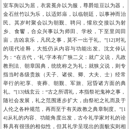
室车舆以为居，衣裳冕弁以为服，尊爵俎豆以为器，
金石丝竹以为乐，以适郊庙，以临朝廷，以事神而治
民。其岁时聚会以为朝觐、聘问，懽欣交接以为射
乡、食饗，合众兴事以为师田、学校，下至里闾田
亩，吉凶哀乐，凡民之事，莫不一出于礼。”[12]对礼
的现代诠释，大抵仍从内容与功能出发。沈文倬认
为：“在古代，‘礼’字本有广狭二义：就广义说，凡政
教刑法、朝章国典，统统称之为礼；就狭义说，则专
指当时各级贵族（天子、诸侯、卿、大夫、士）经常
举行的祀享、丧葬、朝觐、军旅、冠昏诸方面的典
礼。”[13]钱玄云：“古之所谓礼，本指祭祀鬼神之事，
随社会发展，礼之范围逐步扩大，由祭祀之礼而及于
人伦之各种规范，再而至于有关政教之典章制度。”[1
4]从礼的内容、功能角度出发，古今礼学家对礼的诠
释具有很强的相似性，但其礼学呈现出的面貌实则相