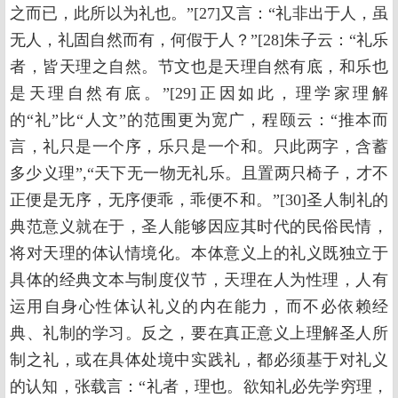
之而已，此所以为礼也。”[27]又言：“礼非出于人，虽
无人，礼固自然而有，何假于人？”[28]朱子云：“礼乐
者，皆天理之自然。节文也是天理自然有底，和乐也
是天理自然有底。”[29]正因如此，理学家理解
的“礼”比“人文”的范围更为宽广，程颐云：“推本而
言，礼只是一个序，乐只是一个和。只此两字，含蓄
多少义理”,“天下无一物无礼乐。且置两只椅子，才不
正便是无序，无序便乖，乖便不和。”[30]圣人制礼的
典范意义就在于，圣人能够因应其时代的民俗民情，
将对天理的体认情境化。本体意义上的礼义既独立于
具体的经典文本与制度仪节，天理在人为性理，人有
运用自身心性体认礼义的内在能力，而不必依赖经
典、礼制的学习。反之，要在真正意义上理解圣人所
制之礼，或在具体处境中实践礼，都必须基于对礼义
的认知，张载言：“礼者，理也。欲知礼必先学穷理，