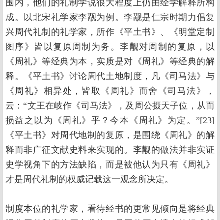
围内，他们的礼制学说很大程度上仍由经学解释所构
成。以北宋礼学家李觏为例。李觏是仁宗时期力倡复
兴周代礼制的礼学家，所作《平土书》、《明堂定制
图序》皆以复原周制为务。李觏对周制的复原，以
《周礼》等经典为本，实质是对《周礼》等经典的解
释。《平土书》讨论周代土地制度，凡《司马法》与
《周礼》相异处，皆取《周礼》而舍《司马法》，
云：“文王在岐作《司马法》，及周公摄天子位，从而
损益之以为《周礼》乎？今本《周礼》为定。”[23]
《平土书》对周代地制的复原，是围绕《周礼》的解
释而非广征文献史料来实现的。李觏的做法并非实证
史学视角下的方法缺陷，而是被他认为只有《周礼》
才是周代礼制的权威记载这一观念所决定。
制度本位的礼学家，看待经书的更常见倾向是将经典