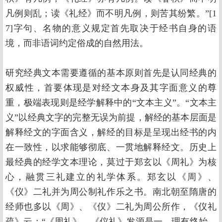
凡例则乱；读《礼经》而不明凡例，则苦其纷繁。”[1
7]字句、名物的意义规定首先取决于经书自身的语
境，而非语词约定俗成的自然用法。
研究经典文本需要遵循的基本原则首先是认同经典的
权威性，首要体现是对经文本身及其字面意义的尊
重，极端表现则是经学解释中的“文本主义”。“文本主
义”以经典文字的完整无误为前提，解经的基本层面是
解释经文的字面含义，解经的目标是呈现出经书的内
在一致性，以求能够彻底、一贯地解释经文。历史上
最经典的经学文本理论，莫过于郑玄以《周礼》为核
心，融贯三礼建立的礼学体系。郑玄以《周》、
《仪》二礼并为周公制礼作乐之书。南北朝至隋唐的
经师也多以《周》、《仪》二礼为周公所作，《仪礼
疏》云：“《周礼》、《仪礼》发源是一，理有终始，