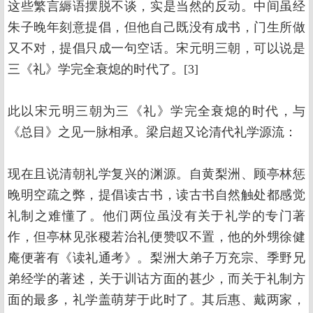
这些繁言縟语摆脱不谈，实是当然的反动。中间虽经
朱子晚年刻意提倡，但他自己既没有成书，门生所做
又不对，提倡只成一句空话。宋元明三朝，可以说是
三《礼》学完全衰熄的时代了。[3]
此以宋元明三朝为三《礼》学完全衰熄的时代，与
《总目》之见一脉相承。梁启超又论清代礼学源流：
现在且说清朝礼学复兴的渊源。自黄梨洲、顾亭林惩
晚明空疏之弊，提倡读古书，读古书自然触处都感觉
礼制之难懂了。他们两位虽没有关于礼学的专门著
作，但亭林见张稷若治礼便赞叹不置，他的外甥徐健
庵便著有《读礼通考》。梨洲大弟子万充宗、季野兄
弟经学的著述，关于训诂方面的甚少，而关于礼制方
面的最多，礼学盖萌芽于此时了。其后惠、戴两家，