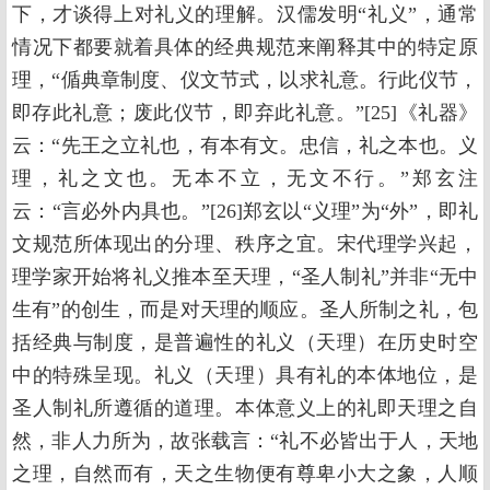
下，才谈得上对礼义的理解。汉儒发明“礼义”，通常
情况下都要就着具体的经典规范来阐释其中的特定原
理，“偱典章制度、仪文节式，以求礼意。行此仪节，
即存此礼意；废此仪节，即弃此礼意。”[25]《礼器》
云：“先王之立礼也，有本有文。忠信，礼之本也。义
理，礼之文也。无本不立，无文不行。”郑玄注
云：“言必外内具也。”[26]郑玄以“义理”为“外”，即礼
文规范所体现出的分理、秩序之宜。宋代理学兴起，
理学家开始将礼义推本至天理，“圣人制礼”并非“无中
生有”的创生，而是对天理的顺应。圣人所制之礼，包
括经典与制度，是普遍性的礼义（天理）在历史时空
中的特殊呈现。礼义（天理）具有礼的本体地位，是
圣人制礼所遵循的道理。本体意义上的礼即天理之自
然，非人力所为，故张载言：“礼不必皆出于人，天地
之理，自然而有，天之生物便有尊卑小大之象，人顺