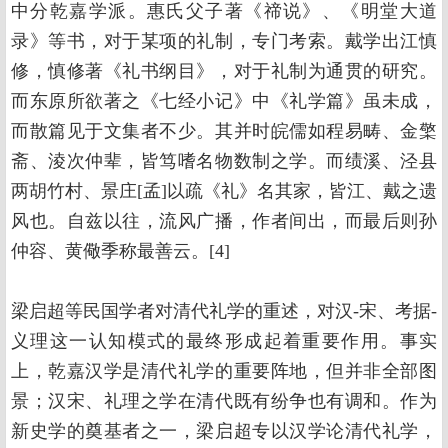
中分乾嘉学派。惠氏父子著《禘说》、《明堂大道
录》等书，对于某项的礼制，专门考索。戴学出江慎
修，慎修著《礼书纲目》，对于礼制为通贯的研究。
而东原所欲著之《七经小记》中《礼学篇》虽未成，
而散篇见于文集者不少。其并时皖儒如程易畴、金檠
斋、淩次仲辈，皆笃嗜名物数制之学。而绩溪、泾县
两胡竹村、景庄[孟]以疏《礼》名其家，皆江、戴之遗
风也。自兹以往，流风广播，作者间出，而最后则孙
仲容、黄儆季称最善云。[4]
梁启超等民国学者对清代礼学的重述，对汉-宋、考据-
义理这一认知模式的最终形成起着重要作用。事实
上，乾嘉汉学是清代礼学的重要阵地，但并非全部图
景；汉宋、礼理之学在清代既有纷争也有调和。作为
新史学的奠基者之一，梁启超专以汉学论清代礼学，