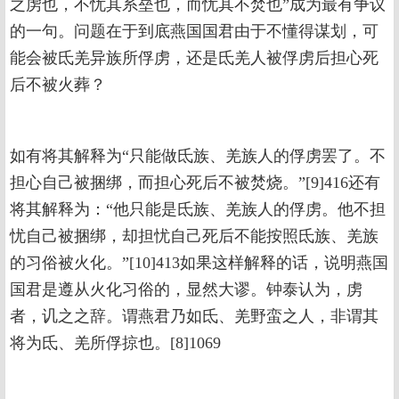
之虏也，不忧其系垒也，而忧其不焚也”成为最有争议
的一句。问题在于到底燕国国君由于不懂得谋划，可
能会被氐羌异族所俘虏，还是氐羌人被俘虏后担心死
后不被火葬？
如有将其解释为“只能做氐族、羌族人的俘虏罢了。不
担心自己被捆绑，而担心死后不被焚烧。”[9]416还有
将其解释为：“他只能是氐族、羌族人的俘虏。他不担
忧自己被捆绑，却担忧自己死后不能按照氐族、羌族
的习俗被火化。”[10]413如果这样解释的话，说明燕国
国君是遵从火化习俗的，显然大谬。钟泰认为，虏
者，讥之之辞。谓燕君乃如氐、羌野蛮之人，非谓其
将为氐、羌所俘掠也。[8]1069