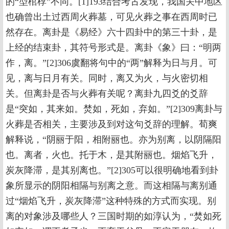
的“型棺椁”不同。[1]193结合考古发现，我国关中地区
也确曾出土过西周火葬墓，可见火葬之事在西周时已
然存在。离卦是《易经》六十四卦中的第三十卦，是
上经的结束卦，其符号形式是。离卦《象》曰：“明两
作，离。”[2]306虞翻将句中的“两”解释为日与月。可
见，离与日月有关。同时，离又为火，与火密切相
关。但离卦是否与火葬有关呢？离卦九四爻的爻辞
是“突如，其来如。焚如，死如，弃如。”[2]309离卦与
火葬是否相关，主要涉及到对这句爻辞的理解。荀爽
解释说，“阴丽于阳，相附丽也。亦为别离，以阴隔阳
也。离者，火也。托于木，是其附丽也。烟焰飞升，
炭灰降滞，是其别离也。”[2]305可以很明确地看到卦
象所显示的阴阳相隔与别离之意。而这相隔与离别通
过“烟焰飞升，炭灰降滞”这种特殊的方式而实现。别
离的对象涉及哪些人？三国时期的如淳认为，“焚如死