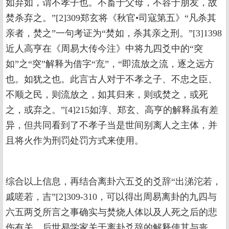
如弃如，谓不孝子也。不畜于父母，不容于朋友，故
焚杀弃之。”[2]309郑玄将《秋官•司寇第五》“凡杀其
亲者，焚之”一句考证为“焚如，杀其亲之刑。”[3]1398
近人高亨在《周易大传今注》中将九四爻中的“突
如”之“突”解释为借字“㐬”，“即流放之流，逐之远方
也。如犹之也。此言古人对于不孝之子、不忠之臣、
不顺之民，则流放之，如其归来，则或焚之，或死
之，或弃之。”[4]215如淳、郑玄、高亨的解释虽有差
异，但共同看到了不孝子当是世间别离人之主体，并
且将火作为刑罚处罚方式来使用。
综合以上信息，再结合离卦六五爻的爻辞“出涕沱若，
戚嗟若，吉”[2]309-310，可以得出周易离卦的九四与
六五两爻所言之事确实与焚烧人体以及人死之后的悲
伤有关。后世易学家关于离卦爻辞的解释使其与丧