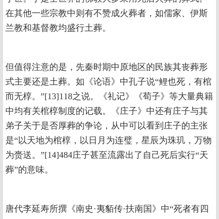
在其他一些宗教中则有不赞成火葬者，如儒家、伊斯
兰教和基督教均盛行土葬。
但值得注意的是，先秦时期中原地区的民族其丧葬形
式主要还是土葬。如《论语》中孔子说“鲤也死，有棺
而无椁。”[13]118之说。《礼记》《荀子》等大量典籍
中均有关棺椁制度的记载。《庄子》中还有庄子与其
弟子关于是否厚葬的争论，从中可以看到庄子的主张
是“以天地为棺椁，以日月为连璧，星辰为珠玑，万物
为赍送。”[14]484庄子甚至流露出了自己死后实行“天
葬”的意味。
唐代李延寿所撰《南史·夷貊传·扶南国》中“死者有四