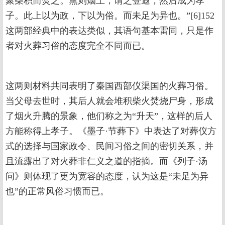
聚柴积而焚之。熏则烟上，谓之登遐，然后成为孝
子。此上以为政，下以为俗。而未足为异也。”[6]152
这两部经典中的表达类似，其语句基本雷同，只是作
者对火葬习俗的态度完全不同而已。
这两则材料共同表明了秦国西部仪渠国的火葬习俗。
当父母去世时，其后人就会堆积柴火焚烧尸身，形成
了烟火升腾的景象，他们称之为“升天”，这样的后人
方能称得上孝子。《墨子·节葬下》中表达了对葬仪方
式的选择与国家政令、民间习俗之间的密切关系，并
且流露出了对火葬非仁义之道的指摘。而《列子·汤
问》则体现了更为宽容的态度，认为这是“未足为异
也”的正常风俗习惯而已。