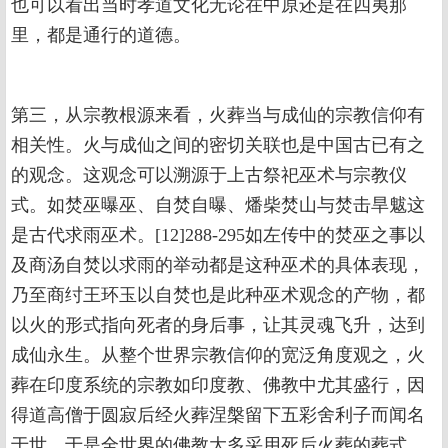
也可以看出当时孝道文化无论在中原还是在四夷那
里，都是通行的道德。
第三，从宗教根源来看，火葬当与成仙的宗教信仰有
相关性。火与成仙之间的密切关联也是中国古已有之
的观念。这观念可以溯源于上古祭祀巫术与宗教仪
式。如焚巫曝巫、自焚自曝、燔柴焚山与焚击旱魃这
是古代求雨巫术。[12]288-295如左传中的焚巫之事以
及商汤自焚以求雨的举动都是这种巫术的具体表现，
乃至商纣王环玉以自焚也是此种巫术观念的产物，都
以火的形式指向死者的身后事，让其灵魂飞升，达到
成仙永生。从整个世界宗教信仰的宽泛角度观之，火
葬在印度系统的宗教如印度教、佛教中尤其盛行，因
得道高僧于圆寂后经火葬涅槃留下五彩舍利子而闻名
于世。于是全世界的佛教大多采用死后火葬的葬式。