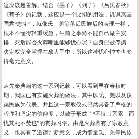
这应该是善解。结合《墨子》《列子》《吕氏春秋》
《荀子》的记载，这应是一个比拟的用法，讥讽燕国
国君“志卑”，就像氐、羌等落后民族后的表现一样，
根本不懂得轻重缓急，生前之事尚不能自己做主安
排，死后能否火葬哪里能够忧心呢？自身已被俘虏，
决定权完全掌握在敌人手中，所以这种忧心忡忡也变
得毫无意义。
从先秦典籍的这一系列记载，可以看到早在春秋时
期，我国已有实施火葬的做法，其中以氐、羌以及仪
渠民族为代表。并且这一宗教仪式已然具备了严格的
程序和坚定的信仰度，以致于形成了“不忧其系累，而
忧其死不焚也”的丧葬习俗。由是火葬具有了宗教意
义，也具有了道德判断意义，成为衡量氐、羌等民族