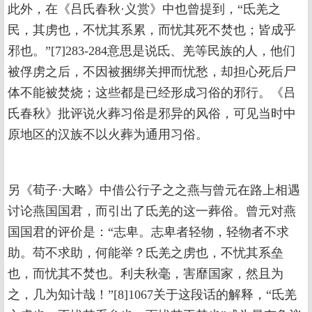
此外，在《吕氏春秋·义赏》中也曾提到，“氐羌之
民，其虏也，不忧其系累，而忧其死不焚也；皆成乎
邪也。”[7]283-284意思是说氐、羌等民族的人，他们
被俘虏之后，不因被捆绑关押而忧愁，却担心死后尸
体不能被焚烧；这些都是已经形成习俗的邪行。《吕
氏春秋》批评说火葬习俗是邪异的风俗，可见当时中
原地区的汉族不以火葬为通用习俗。
另《荀子·大略》中借公行子之之燕与曾元在路上相遇
讨论燕国国君，而引出了氐羌的这一葬俗。曾元对燕
国国君的评价是：“志卑。志卑者轻物，轻物者不求
助。苟不求助，何能举？氐羌之虏也，不忧其系垒
也，而忧其不焚也。利夫秋毫，害靡国家，然且为
之，几为知计哉！”[8]1067关于这段话的解释，“氐羌