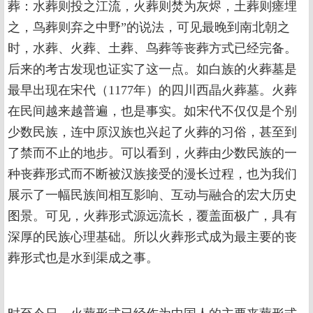
葬：水葬则投之江流，火葬则焚为灰烬，土葬则瘗埋
之，鸟葬则弃之中野”的说法，可见最晚到南北朝之
时，水葬、火葬、土葬、鸟葬等丧葬方式已经完备。
后来的考古发现也证实了这一点。如白族的火葬墓是
最早出现在宋代（1177年）的四川西晶火葬墓。火葬
在民间越来越普遍，也是事实。如宋代不仅仅是个别
少数民族，连中原汉族也兴起了火葬的习俗，甚至到
了禁而不止的地步。可以看到，火葬由少数民族的一
种丧葬形式而不断被汉族接受的漫长过程，也为我们
展示了一幅民族间相互影响、互动与融合的宏大历史
图景。可见，火葬形式源远流长，覆盖面极广，具有
深厚的民族心理基础。所以火葬形式成为最主要的丧
葬形式也是水到渠成之事。