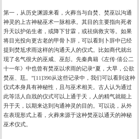
第一，从历史渊源来看，火葬当与自焚、焚巫以沟通
神灵的上古神秘巫术一脉相承。其目的主要指向死者
升天以护佑生者，或降下甘霖，或祛病救灾等。如果
将目光投向更古老的甲骨卜辞，可以看到卜辞中已经
提到焚尪求雨这样的沟通天人的仪式。比如商代就出
现了名气很大的巫咸、巫彭。先秦典籍《左传·僖公二
十一年》中也曾有焚巫以求雨的记录“夏，大旱，公欲
焚巫、尫。”[11]390从这些记录中，我们可以看到这种
仪式本身具有神秘性，且与巫术相关。古人认为通过
此等活人自戕的仪式可以上通于天，人的精气就能上
升于天，以期来达到沟通神灵的目的。可以说，从外
在表现形式上看，火葬来源于这种焚巫以通天的神秘
巫术仪式。