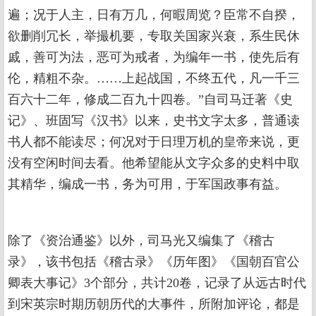
遍；况于人主，日有万几，何暇周览？臣常不自揆，
欲删削冗长，举撮机要，专取关国家兴衰，系生民休
戚，善可为法，恶可为戒者，为编年一书，使先后有
伦，精粗不杂。……上起战国，不终五代，凡一千三
百六十二年，修成二百九十四卷。”自司马迁著《史
记》、班固写《汉书》以来，史书文字太多，普通读
书人都不能读尽；何况对于日理万机的皇帝来说，更
没有空闲时间去看。他希望能从文字众多的史料中取
其精华，编成一书，务为可用，于军国政事有益。
除了《资治通鉴》以外，司马光又编集了《稽古
录》，该书包括《稽古录》《历年图》《国朝百官公
卿表大事记》3个部分，共计20卷，记录了从远古时代
到宋英宗时期历朝历代的大事件，所附加评论，都是