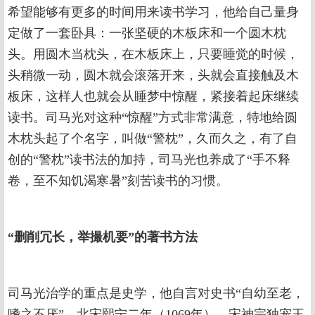
希望能够有更多的时间用来读书学习，他给自己量身
定做了一套卧具：一张坚硬的木板床和一个圆木枕
头。用圆木当枕头，在木板床上，只要睡觉的时候，
头稍微一动，圆木就会滚落开来，头就会直接触及木
板床，这样人也就会从睡梦中惊醒，紧接着起床继续
读书。司马光对这种“惊醒”方式非常满意，特地给圆
木枕头起了个名字，叫做“警枕”，久而久之，有了自
创的“警枕”读书法的加持，司马光也养成了“手不释
卷，至不知饥渴寒暑”刻苦读书的习惯。
“删削冗长，举撮机要”的著书方法
司马光治学的重点是史学，他自言对史书“自幼至老，
嗜之不厌”。北宋熙宁二年（1069年），宋神宗独宠王