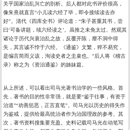
关乎国家治乱兴亡的剖析。后人都对此书评价很高，
像朱熹就直言“小儿读六经了毕，即令接续读去亦
好”。清代《四库全书》评论道：“朱子甚重其书，尝
曰‘可备讲筵，续六经读之’。虽推之未免太过。然观其
诸论于历代兴衰治乱之故，反覆开陈，靡不洞中得
失，其言诚不悖于六经。《通鉴》文繁，猝不易究，
是编言简而义该，洵读史者之圭臬也。”后人将《稽古
录》称之为《资治通鉴》的姊妹篇。
从上所述，可以看出司马光著书治学的一些风格。首
先，著书的目的性非常强，就是要“鉴于往事，有资于
治道”“劝善惩恶，正言直笔”。司马光以历史的得失作
为鉴戒，提供给最高统治者作为治国理政的参考。其
次，著书资料搜集要充盈。史料记载司马光在动笔写