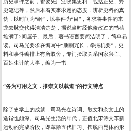
历史事件之前，都要先广泛收集史料，包括正史、野
史笔记等，然后本着实事求是的态度，辨析史料的真
伪，以时间为“纲”，以事件为“目”，务求将事件的来
龙去脉交代得清清楚楚，据说当时经他修改过的书稿
堆满了2间屋子。最后，著书语言要简洁明了，简单易
读。司马光要求在编写中“删削冗长，举撮机要”，史
料和事件编排上有所取舍，专门捡取关系国家兴亡、
百姓生计的大事，编为一书。
“务为可用之文，推崇文以载道”的行文特点
除了史学上的成就，司马光在诗词、散文和杂文上的
造诣也颇深。司马光生活的年代，正值北宋诗文革新
运动的完成阶段，即革除五代旧习、摆脱西昆体的形