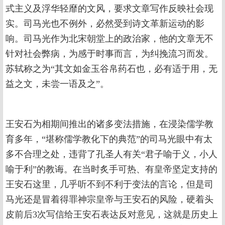
式主义及浮华轻靡的文风，要求文章写作反映社会现
实。司马光也不例外，必然受到诗文革新运动的影
响。司马光作为北宋朝堂上的政治家，他的文章无不
针对社会弊病，为感于时事而言，为纠挽流习而发。
苏轼称之为“其文如金玉谷帛药石也，必有适于用，无
益之文，未尝一语及之”。
王安石为相期间推出的诸多变法措施，在浸染儒学教
育多年，“堪称儒学教化下的典范”的司马光眼中有太
多不合理之处，违背了孔圣人有关“君子喻于义，小人
喻于利”的教诲。在当时炙手可热、有皇帝坚定支持的
王安石这里，几乎听不到不利于变法的言论，但是司
马光还是冒着得罪神宗皇帝与王安石的风险，硬着头
皮前后3次写信给王安石表达反对意见，这就是历史上