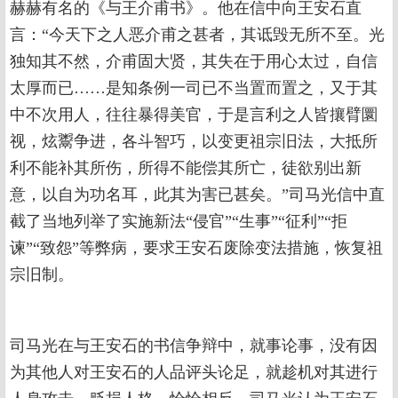
赫赫有名的《与王介甫书》。他在信中向王安石直
言：“今天下之人恶介甫之甚者，其诋毁无所不至。光
独知其不然，介甫固大贤，其失在于用心太过，自信
太厚而已……是知条例一司已不当置而置之，又于其
中不次用人，往往暴得美官，于是言利之人皆攘臂圜
视，炫鬻争进，各斗智巧，以变更祖宗旧法，大抵所
利不能补其所伤，所得不能偿其所亡，徒欲别出新
意，以自为功名耳，此其为害已甚矣。”司马光信中直
截了当地列举了实施新法“侵官”“生事”“征利”“拒
谏”“致怨”等弊病，要求王安石废除变法措施，恢复祖
宗旧制。
司马光在与王安石的书信争辩中，就事论事，没有因
为其他人对王安石的人品评头论足，就趁机对其进行