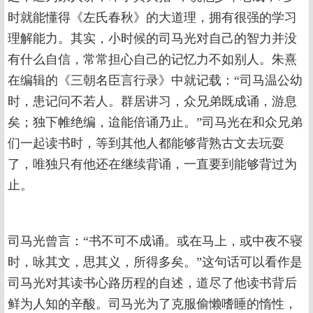
时就能懂得《左氏春秋》的大道理，拥有很强的学习
理解能力。其实，小时候的司马光对自己的智力并没
有什么自信，常常担心自己的记忆力不如别人。朱熹
在编辑的《三朝名臣言行录》中就记载：“司马温公幼
时，患记问不若人。群居讲习，众兄弟既成诵，游息
矣；独下帷绝编，迨能倍诵乃止。”司马光在和众兄弟
们一起读书时，等到其他人都能够背熟古文去玩耍
了，唯独只有他还在继续背诵，一直要到能够背过为
止。
司马光曾言：“书不可不成诵。或在马上，或中夜不寝
时，咏其文，思其义，所得多矣。”这句话可以看作是
司马光对其读书心路历程的自述，道尽了他读书背后
鲜为人知的辛酸。司马光为了克服偷懒嗜睡的惰性，