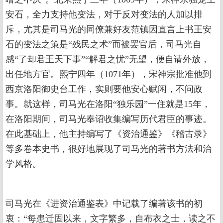
安石，全力支持他变法，对于反对变法的人加以排
斥，尤其是司马光的同僚兼好友范镇因直言上书王安
石的变法之策是“残民之术”而被罢官后，司马光自
感“了却君王天下事”“解君之忧”无望，便自请外放，
出任地方官。熙宁四年（1071年），宋神宗批准他到
西京洛阳御史台工作，实则要他安心赋闲，不问政
事。就这样，司马光在洛阳“独乐园”一住就是15年，
在洛阳期间，司马光奉诏收集编写历代君臣的事迹。
在此基础上，他主持编写了《资治通鉴》《稽古录》
等多卷本史书，很好地展现了司马光的著书方法和治
学风格。
司马光在《进资治通鉴表》中记载了编著该书的初
衷：“每患迁固以来，文字繁多，自布衣之士，读之不