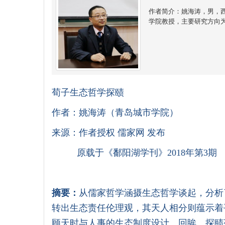
作者简介：姚海涛，男，
学院教授，主要研究方向
荀子生态哲学探赜
作者：姚海涛（青岛城市学院）
来源：作者授权 儒家网 发布
原载于
《鄱阳湖学刊》
2018
年第
3
期
摘要：
从儒家哲学涵摄生态哲学谈起，分析
转出生态责任伦理观，其天人相分则蕴示着
顾天时与人事的生态制度设计。回眸、探赜