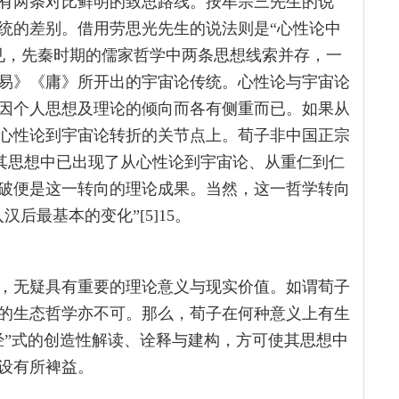
有两条对比鲜明的致思路线。按牟宗三先生的说
统的差别。借用劳思光先生的说法则是“心性论中
。可见，先秦时期的儒家哲学中两条思想线索并存，一
易》《庸》所开出的宇宙论传统。心性论与宇宙论
因个人思想及理论的倾向而各有侧重而已。如果从
心性论到宇宙论转折的关节点上。荀子非中国正宗
29其思想中已出现了从心性论到宇宙论、从重仁到仁
破便是这一转向的理论成果。当然，这一哲学转向
后最基本的变化”[5]15。
，无疑具有重要的理论意义与现实价值。如谓荀子
的生态哲学亦不可。那么，荀子在何种意义上有生
经”式的创造性解读、诠释与建构，方可使其思想中
设有所裨益。