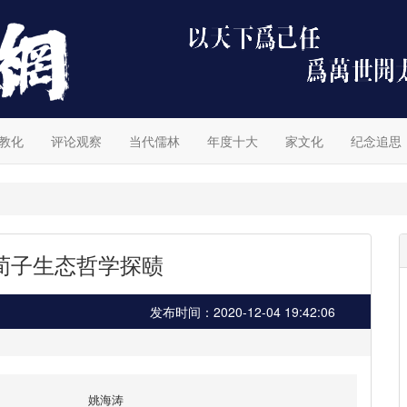
教化
评论观察
当代儒林
年度十大
家文化
纪念追思
荀子生态哲学探赜
发布时间：2020-12-04 19:42:06
姚海涛