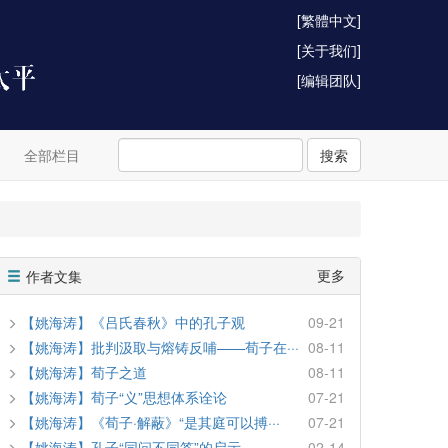
[繁體中文]
[关于我们]
[编辑团队]
全部栏目
搜索
更多
作者文集
【姚海涛】《吕氏春秋》中的孔子观
09-21
【姚海涛】批判汲取与熔铸反哺——荀子在···
08-11
【姚海涛】荀子之道
08-11
【姚海涛】荀子“义”思想体系诠论
07-21
【姚海涛】《荀子·解蔽》“是其庭可以搏···
07-21
【姚海涛】孔子“同问不同答”的启示
02-14