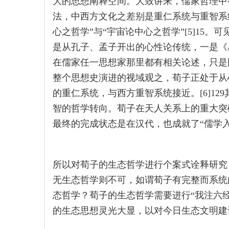
大的思想阐释空间。大致讲来，儒家哲理中
法，中西方文化之差别是重仁系统与重智系
心之哲学”与“宇宙论中心之哲学”[5]15
是从孔子、孟子开出的心性论传统，一是《
在儒家任一思想家那里都有相关论述，只是
整个思想史演进的视域观之，荀子正处于从
的重仁系统，与西方重智系统接近。[6]1
智的哲学转向。荀子在天人关系上的重大突
最终的完成状态是在汉代，也成就了“儒学入汉
所以对荀子的生态哲学进行个案式诠释研究
无生态哲学则不可，如谓荀子有完整而系统
态哲学？荀子的生态哲学需要进行“我注六
的生态思想灵光大显，以对今日生态文明建