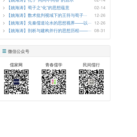
【姚海涛】荀子之“化”的思想蕴意
02-14
【姚海涛】数术批判视域下的王符与荀子···
12-26
【姚海涛】先秦儒道论水的思想视界——以···
12-26
【姚海涛】剖析与建构并行的思想历程——···
08-31
微信公众号
儒家网
青春儒学
民间儒行