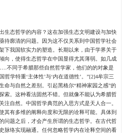
出生态哲学的内容？这在加强生态文明建设与加快
亟待廓清的问题。因为这不仅关系到中国哲学社会
架下我国软实力的塑造。长期以来，由于学界关于
倾向，使得生态哲学在中国显得尤其薄弱。如几成
……不同于希腊那些自然哲学家，他们的的对象是
国哲学特重‘主体性’与‘内在道德性’。”[2]4牟宗三
生命与自然之差别。引起黑格尔“精神家园之感”的
探索。这种看法固然不错。但就像不能认为希腊哲
关注自然。中国哲学典范的入思方式是天人合一。
使其有多维的阐释向度和无限的诠释可能。具体到
的问题之后，才会产生所谓的生态哲学。在古代哲
史脉络实现融通。任何忽略哲学内在诠释空间的看