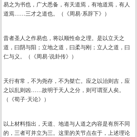
易之为书也，广大悉备，有天道焉，有地道焉，有人
道焉……三才之道也。（《周易·系辞下》）
昔者圣人之作易也，将以顺性命之理。是以立天之
道，曰阴与阳；立地之道，曰柔与刚；立人之道，曰
仁与义。（《周易·说卦传》）
天行有常，不为尧存，不为桀亡。应之以治则吉，应
之以乱则凶……故明于天人之分，则可谓至人矣。
（《荀子·天论》）
以上材料指出，天道、地道与人道之内容是有所不同
的，三者可并立为三。这里的关节点在于，上述理论