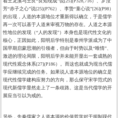
着王龙溪与王艮“良知现成”说[25](P328,716）、罗汝
芳“赤子之心”说[25](P762）、李贽“童心说”[26](P98）
的出现，人道的本源地位才重新得以确立，于是儒学
再一次可以基于人道来审视万物的存在。人道之本源
性地位的发现（“人的发现”）本身也是现代性文化的
核心，正因如此，阳明后学特别是泰州学派成为了中
国早期启蒙思潮的引领者，但由于时势以及“唯情”、
激进的理论局限，阳明后学并未能开显出一套成熟的
现代性观念体系[27](P186）。而这也就成为现当代儒
学应继续完成的任务。如果说人道本源地位的确立是
现代性儒学建构应努力的方向，那么保守宋学范式的
现代新儒学显然走上了一条歧路。这是当代儒学的开
展应当引以为戒的。
另外，先秦儒家之人道本源的价值哲学对于扼制现代