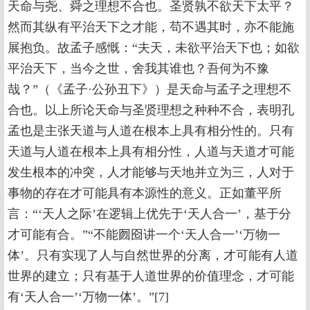
天命与尧、舜之理想不合也。圣贤孰不欲天下太平？
然而其纵有平治天下之才能，苟不遇其时，亦不能施
展抱负。故孟子感慨：“夫天，未欲平治天下也；如欲
平治天下，当今之世，舍我其谁也？吾何为不豫
哉？”（《孟子·公孙丑下》）是天命与孟子之理想不
合也。以上所论天命与圣贤理想之种种不合，表明孔
孟也是主张天道与人道在根本上具有相分性的。只有
天道与人道在根本上具有相分性，人道与天道才可能
发生根本的冲突，人才能够与天地并立为三，人对于
事物的存在才可能具有本源性的意义。正如董平所
言：“‘天人之际’在逻辑上优先于‘天人合一’，基于分
才可能有合。”“不能囫囵讲一个‘天人合一’‘万物一
体’。只有实现了人与自然世界的分离，才可能有人道
世界的建立；只有基于人道世界的价值理念，才可能
有‘天人合一’‘万物一体’。”[7]