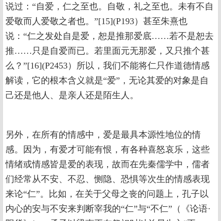
说过：“自爱，仁之至也。自敬，礼之至也。未有不自
爱敬而人爱敬之者也。”[15](P193）甚至朱熹也
说：“仁之发处自是爱，恕是推那爱底……若不是恕去
推……只是自爱而已。若里面元无那爱，又只推个甚
么？”[16](P2453）所以，我们不能将仁只作道德情感
解读，它的根本含义就是“爱”，无论其爱的对象是自
己还是他人、是亲人还是陌生人。
另外，在所有的情感中，爱是最具本源性地位的情
感。因为，有爱才可能有恨，有各种喜怒哀乐，这些
情绪或情感皆是爱的表现，故而在先秦儒学中，儒者
们经常从不安、不忍、恻隐、恐惧等次生的情感表现
来论“仁”。比如，在关于父母之丧的问题上，孔子以
内心的安与不安来判断宰我的“仁”与“不仁”（《论语·