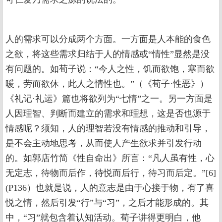
人的需求可以分成两个方面。一方面是人本能的食色
之欲，将这些需求归结于人的情感或“情性”显然是没
有问题的。如荀子说：“今人之性，饥而欲饱，寒而欲
暖，劳而欲休，此人之情性也。”（《荀子·性恶》）
《礼记·礼运》篇也将欲列为“七情”之一。另一方面是
人因理智、判断而建立的需求和理想，这是否也源于
情感呢？须知，人的理智若没有情感的推动和引导，
是不会主动地思考，从而使人产生欲求并引发行动
的。如郭店竹简《性自命出》所言：“凡人虽有性，心
无定志，待物而后作，待悦而后行，待习而后定。”[6]
(P136）也就是说，人的意志是由于心接于物，有了喜
悦之情，然后引发“行”与“习”，之后才能形成的。其
中，“习”就包含着认知活动。荀子讲得更明白，他