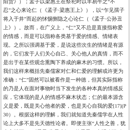
阳货》）；孟子以梁惠王在祭祀时以羊易牛之“不
忍”之心来论仁（《孟子·梁惠王上》），以“乍见孺子
将入于井”而起的怵惕恻隐之心论仁（《孟子·公孙丑
上》）。故而，在广义上，“仁”又不总是直接指称爱
的情感，而是可以指称各类基于爱的情感、情绪表
现。之所以强调基于爱，是说这些次生的情绪是有源
的，它们发于人们关心自己、关心他人的真情，而不
是出于在某些观念熏陶下养成的麻木的习惯。所以，
我们这样来概括先秦儒家对仁和仁爱的理解或许更为
准确：“仁”固然可以被看作是一种德，但其实际指称
的乃是人在面对事物时当下发生的各种本真的情感反
应，它体现的是人的情感不麻木状态；仁的最本源含
义是爱，既是关心他者的爱，也是关心自我的爱[17](P
30）。根据这样的理解，我们就知道先秦儒学在人性
论上大多不是先天德性论者。即便主张“人性之善，犹