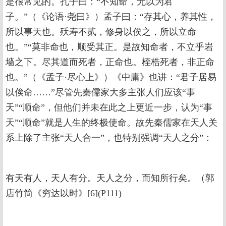
是很常见的。孔子曰：“不知命，无以为君
子。”（《论语·尧曰》）孟子曰：“存其心，养其性，
所以事天也。殀寿不贰，修身以俟之，所以立命
也。”“莫非命也，顺受其正。是故知命者，不立乎岩
墙之下。尽其道而死者，正命也。桎梏死者，非正命
也。”（《孟子·尽心上》）《中庸》也讲：“君子居易
以俟命……”尽管先秦儒家大多主张人们应该“事
天”“顺命”，但他们并未在此之上更近一步，认为“事
天”“顺命”就是人生的终极使命。故先秦儒家在天人关
系上除了主张“天人合一”，也特别强调“天人之分”：
有天有人，天人有分。天人之分，而知所行矣。（郭
店竹简《穷达以时》[6](P111)