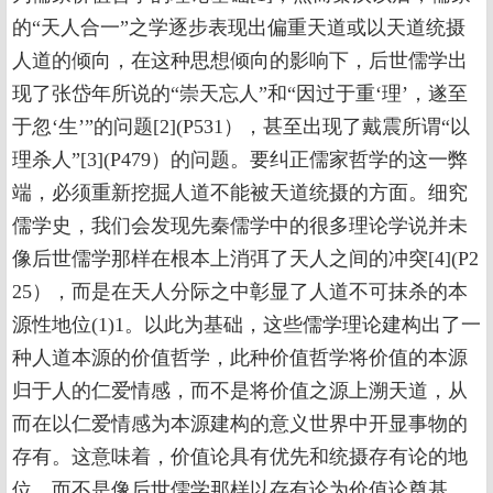
的“天人合一”之学逐步表现出偏重天道或以天道统摄
人道的倾向，在这种思想倾向的影响下，后世儒学出
现了张岱年所说的“崇天忘人”和“因过于重‘理’，遂至
于忽‘生’”的问题[2](P531），甚至出现了戴震所谓“以
理杀人”[3](P479）的问题。要纠正儒家哲学的这一弊
端，必须重新挖掘人道不能被天道统摄的方面。细究
儒学史，我们会发现先秦儒学中的很多理论学说并未
像后世儒学那样在根本上消弭了天人之间的冲突[4](P2
25），而是在天人分际之中彰显了人道不可抹杀的本
源性地位(1)1。以此为基础，这些儒学理论建构出了一
种人道本源的价值哲学，此种价值哲学将价值的本源
归于人的仁爱情感，而不是将价值之源上溯天道，从
而在以仁爱情感为本源建构的意义世界中开显事物的
存有。这意味着，价值论具有优先和统摄存有论的地
位，而不是像后世儒学那样以存有论为价值论奠基。