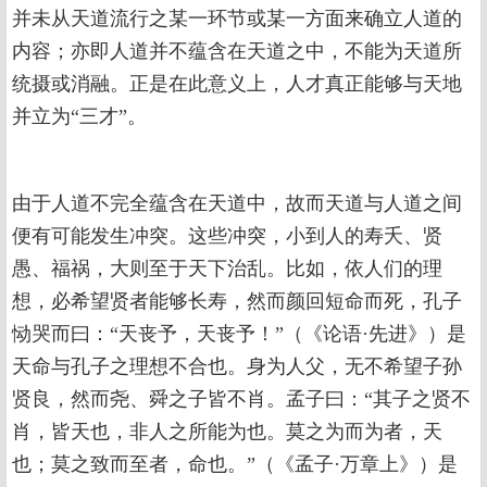
并未从天道流行之某一环节或某一方面来确立人道的
内容；亦即人道并不蕴含在天道之中，不能为天道所
统摄或消融。正是在此意义上，人才真正能够与天地
并立为“三才”。
由于人道不完全蕴含在天道中，故而天道与人道之间
便有可能发生冲突。这些冲突，小到人的寿夭、贤
愚、福祸，大则至于天下治乱。比如，依人们的理
想，必希望贤者能够长寿，然而颜回短命而死，孔子
恸哭而曰：“天丧予，天丧予！”（《论语·先进》）是
天命与孔子之理想不合也。身为人父，无不希望子孙
贤良，然而尧、舜之子皆不肖。孟子曰：“其子之贤不
肖，皆天也，非人之所能为也。莫之为而为者，天
也；莫之致而至者，命也。”（《孟子·万章上》）是