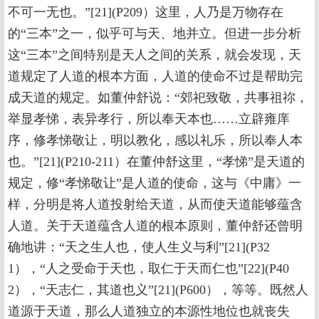
不可一无也。”[21](P209）这里，人乃是万物存在
的“三本”之一，似乎可与天、地并立。但进一步分析
这“三本”之间特别是天人之间的关系，就会发现，天
道规定了人道的根本方面，人道的使命不过是帮助完
成天道的规定。如董仲舒说：“郊祀致敬，共事祖祢，
举显孝悌，表异孝行，所以奉天本也……立辟雍庠
序，修孝悌敬让，明以教化，感以礼乐，所以奉人本
也。”[21](P210-211）在董仲舒这里，“孝悌”是天道的
规定，修“孝悌敬让”是人道的使命，这与《中庸》一
样，分明是将人道投射给天道，从而使天道能够蕴含
人道。关于天道蕴含人道的根本原则，董仲舒还曾明
确地讲：“天之生人也，使人生义与利”[21](P32
1），“人之受命于天也，取仁于天而仁也”[22](P40
2），“天志仁，其道也义”[21](P600），等等。既然人
道源于天道，那么人道独立的本源性地位也就丧失