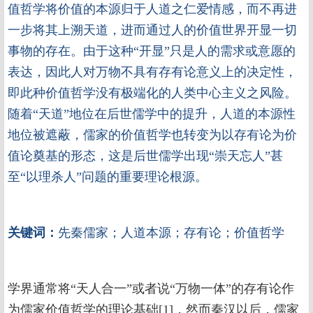
值哲学将价值的本源归于人道之仁爱情感，而不再进
一步将其上溯天道，进而通过人的价值世界开显一切
事物的存在。由于这种“开显”只是人的需求或意愿的
表达，因此人对万物不具有存有论意义上的决定性，
即此种价值哲学没有极端化的人类中心主义之风险。
随着“天道”地位在后世儒学中的提升，人道的本源性
地位被遮蔽，儒家的价值哲学也转变为以存有论为价
值论奠基的形态，这是后世儒学出现“崇天忘人”甚
至“以理杀人”问题的重要理论根源。
关键词：
先秦儒家；人道本源；存有论；价值哲学
学界通常将“天人合一”或者说“万物一体”的存有论作
为儒家价值哲学的理论基础[1]，然而秦汉以后，儒家