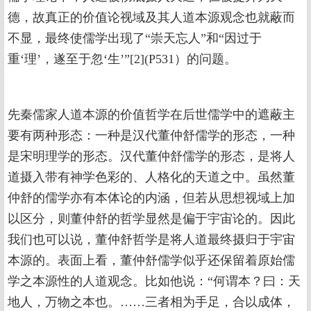
德，故真正的价值论视域及其人道本源观念也就蔽而
不显，最终使儒学出现了“崇天忘人”和“因过于
重‘理’，遂至于忽‘生’”[2](P531）的问题。
先秦儒家人道本源的价值哲学在后世儒学中的遮蔽主
要有两种形态：一种是汉代董仲舒儒学的形态，一种
是宋明理学的形态。汉代董仲舒儒学的形态，是将人
道摄入带有神学色彩的、人格化的天道之中。虽然董
仲舒的儒学亦有本体论的内涵，但若从思想视域上加
以区分，则董仲舒的哲学显然是偏于宇宙论的。因此
我们也可以说，董仲舒哲学是将人道最终摄归于宇宙
本源的。表面上看，董仲舒儒学似乎还保留着原始儒
学之本源性的人道观念。比如他说：“何谓本？曰：天
地人，万物之本也。……三者相为手足，合以成体，