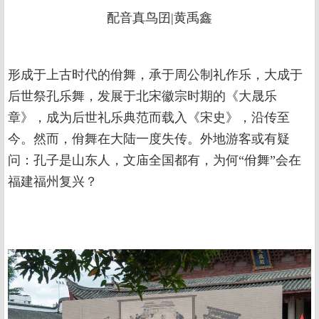
配音真鸟囝|黄禹鑫
形成于上古时代的佾舞，承于周公制礼作乐，大成于
后世祭孔乐舞，发展于北宋徽宗时期的《大晟乐
章》，成为后世礼乐典范而载入《宋史》，沿传至
今。然而，佾舞在大陆一度失传。外地游客或有疑
问：孔子是山东人，文庙全国都有，为何“佾舞”会在
福建福州复兴？