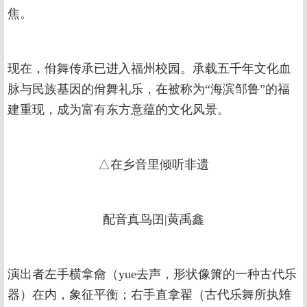
焦。
现在，佾舞传承已进入福州校园。承载五千年文化血
脉与民族基因的佾舞礼乐，在被称为“海滨邹鲁”的福
建重现，成为富有东方意蕴的文化风景。
△在乡音里倾听非遗
配音真鸟囝|黄禹鑫
演出者左手横拿龠（yue去声，形状像箫的一种古代乐
器）在内，象征平衡；右手直拿翟（古代乐舞所执雉