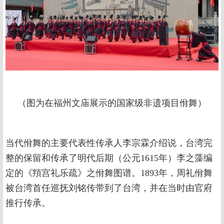
（图为在福州文庙展示的国家级非遗项目佾舞）
当代佾舞的主要代表性传承人李宗霖介绍说，台湾完
整的保留和传承了明代后期（公元1615年）李之藻编
定的《頖宫礼乐疏》之佾舞图谱。1893年，周礼佾舞
被台湾首任巡抚刘铭传带到了台湾，并在当时由官府
推行传承。