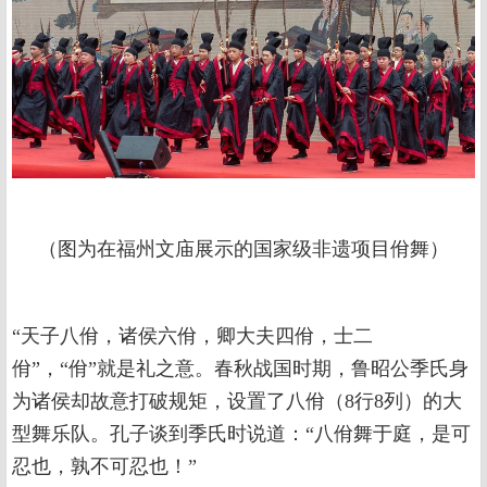
（图为在福州文庙展示的国家级非遗项目佾舞）
“天子八佾，诸侯六佾，卿大夫四佾，士二
佾”，“佾”就是礼之意。春秋战国时期，鲁昭公季氏身
为诸侯却故意打破规矩，设置了八佾（8行8列）的大
型舞乐队。孔子谈到季氏时说道：“八佾舞于庭，是可
忍也，孰不可忍也！”