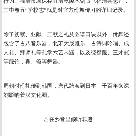
行为。福清市就保存有清乾隆木刻版《福清县志》，
其中卷五“学校志”就是对官方佾舞传习的详细记录。
除了初献、亚献、三献之礼及图谱口诀以外，佾舞还
包含了古八音乐器，北宋大晟雅乐，古诗词吟唱、成
人礼、拜师礼等孔学六艺内涵，以及绕襟服、三才冠
等服饰，翟、籥等舞器。
周朝时佾礼传到韩国，唐代跨海到日本，千百年来深
刻影响着汉文化圈。
△在乡音里倾听非遗