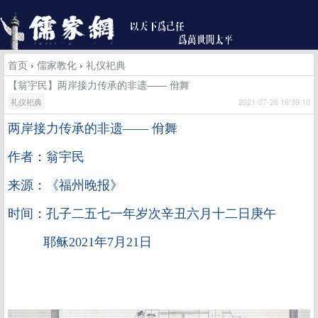
首页
›
儒家教化
›
礼仪祀典
【翁宇民】两岸接力传承的非遗—— 佾舞
礼仪祀典
2021-07-26 16:39:10
两岸接力传承的非遗
—— 佾舞
作者：翁宇民
来源：《福州晚报》
时间：孔子二五七一年岁次辛丑六月十二日庚午
耶稣2021年7月21日