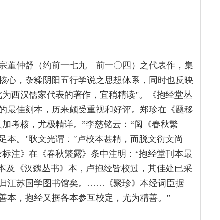
宗董仲舒（约前一七九—前一〇四）之代表作，集
核心，杂糅阴阳五行学说之思想体系，同时也反映
此为西汉儒家代表的著作，宜稍精读”。《抱经堂丛
的最佳刻本，历来颇受重视和好评。郑珍在《题移
复加考核，尤极精详。”李慈铭云：“阅《春秋繁
足本。”耿文光谓：“卢校本甚精，而脱文衍文尚
录标注》在《春秋繁露》条中注明：“抱经堂刊本最
靖本及《汉魏丛书》本，卢抱经皆校过，其佳处已采
归江苏国学图书馆矣。……《聚珍》本经词臣据
善本，抱经又据各本参互校定，尤为精善。”