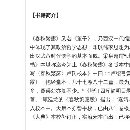
【
书籍简介
】
《春秋繁露》又名《董子》，乃西汉一代儒
中体现了其政治哲学思想，即以儒家思想为
出汉武帝时代儒学的基本面貌。梁启超谓“
书》本堪称迄今为止《春秋繁露》各版本中
写〈春秋繁露〉卢氏校本》中曰：“卢绍弓
露》，抱经堂本，凡十七卷八十二篇，最为
多，疑误处亦复不少。”《增订四库简明目
善。”顾廷龙的《春秋繁露跋》指出：“嘉
入校本中。天启本亦曾手校，已由八千卷楼
《大典》本校补订正，实沿宋本而出，已称