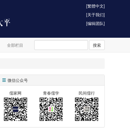
[繁體中文]
[关于我们]
[编辑团队]
全部栏目
搜索
微信公众号
儒家网
青春儒学
民间儒行