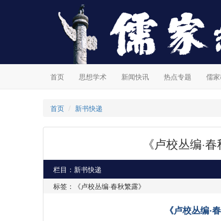
首页
思想学术
新闻快讯
热点专题
儒家
首页
新书快递
《卢校丛编·
栏目：新书快递
标签：《卢校丛编·春秋繁露》
《卢校丛编
·