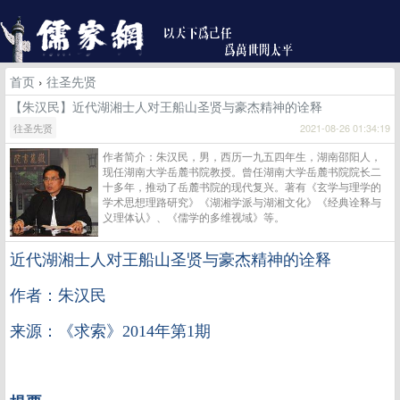
首页
›
往圣先贤
【朱汉民】近代湖湘士人对王船山圣贤与豪杰精神的诠释
往圣先贤
2021-08-26 01:34:19
作者简介：朱汉民，男，西历一九五四年生，湖南邵阳人，
现任湖南大学岳麓书院教授。曾任湖南大学岳麓书院院长二
十多年，推动了岳麓书院的现代复兴。著有《玄学与理学的
学术思想理路研究》《湖湘学派与湖湘文化》《经典诠释与
义理体认》、《儒学的多维视域》等。
近代湖湘士人对王船山圣贤与豪杰精神的诠释
作者：朱汉民
来源：《求索》2014年第1期