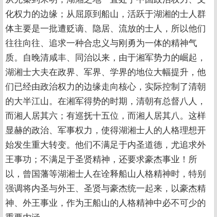
化权力的边缘；从屈原到船山，活跃于湖湘的士人群
体主要是一批遭贬谪、隐居、流放的士人，所以他们
往往向往、追求一种合忠义与刚勇为一体的精神气
质。自晚清咸丰、同治以来，由于湘军势力的崛起，
湖湘士大夫在政界、军界、学界的地位大幅提升，他
们已经由政治权力的边缘走向核心，实际控制了清朝
的大半江山。在湘军得势的时期，清朝有总督八人，
而湘人居其六；有巡抚十五位，而湘人居其八。这样
显赫的政治、军事权力，使得湖湘士人的人格理想开
始发生重大转变。他们不满足于内圣道德，尤追求外
王事功；不满足于圣贤精神，还要求豪杰事业！所
以，曾国藩等湖湘士人在诠释船山人格精神时，特别
强调将内圣与外王、圣贤与豪杰统一起来，以豪杰精
神、外王事业，作为王船山的人格精神中必不可少的