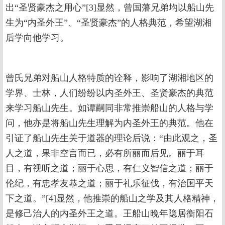
出“圣贤豪杰之用心”[3]显然，曾国藩兄弟均以船山先
生为“内圣外王”、“圣贤豪杰”的人格典范，希望湖湘
后学向他学习。
曾氏兄弟对船山人格特质的诠释，影响了湖湘地区的
学界、士林，人们纷纷以内圣外王、圣贤豪杰的典范
来学习船山先生。如谭嗣同非常推崇船山的人格与学
问，他亦是将船山先生理解为内圣外王的典范。他在
引证了船山先生关于道器的理论后说：“由此观之，圣
人之道，果非空言而已，必有所丽而后见。丽于耳
目，有视听之道；丽于心思，有仁义智信之道；丽于
伦纪，有忠孝友恭之道；丽于礼乐征伐，有治国平天
下之道。”[4]显然，他推崇的船山之学及其人格精神，
是修己治人的内圣外王之道。王船山晚年隐居衡阳石