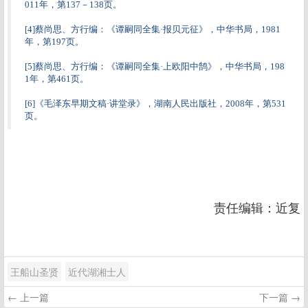
011年，第137－138页。
[4]蔡尚思、方行编：《谭嗣同全集·报贝元征》，中华书局，1981
年，第197页。
[5]蔡尚思、方行编：《谭嗣同全集·上欧阳中鹄》，中华书局，198
1年，第461页。
[6]《毛泽东早期文稿·讲堂录》，湖南人民出版社，2008年，第531
页。
责任编辑：近复
王船山圣贤
近代湖湘士人
← 上一篇
下一篇 →