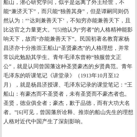
船山，潜心研究学问，似乎是远离了外王经世，不
能“兼济天下”，而只能“独善其身”，但是谭嗣同则仍
然认为：“‘达则兼善天下’，不知穷亦能兼善天下，且
比达官之力量更大。”[5]他认为“穷者”的人格精神能影
响天下，故而“亦能兼善天下”。民国初著名教育家杨
昌济亦十分推崇王船山“圣贤豪杰”的人格理想，并常
常以此勉励其学生。青年毛泽东曾称“独服曾文正
公”，就是认同曾国藩这种圣贤豪杰的乡贤典范。青年
毛泽东的听课笔记《讲堂录》（1913年10月至12
月），就是杨昌济授课、毛泽东记录的课堂笔记：“王
船山：有豪杰而不圣贤者，未有圣贤而不豪杰者也。
圣贤，德业俱全者；豪杰，歉于品德，而有大功大名
者。”[6]可见，曾国藩所诠释、推崇的船山先生的理想
人格对近代中国产生了深刻影响。