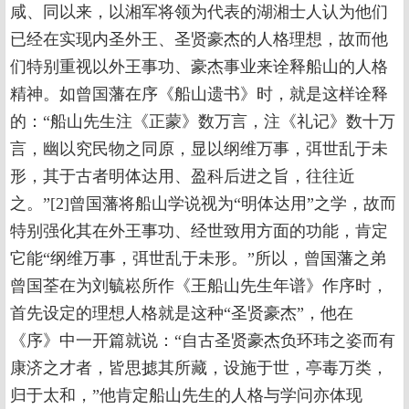
咸、同以来，以湘军将领为代表的湖湘士人认为他们
已经在实现内圣外王、圣贤豪杰的人格理想，故而他
们特别重视以外王事功、豪杰事业来诠释船山的人格
精神。如曾国藩在序《船山遗书》时，就是这样诠释
的：“船山先生注《正蒙》数万言，注《礼记》数十万
言，幽以究民物之同原，显以纲维万事，弭世乱于未
形，其于古者明体达用、盈科后进之旨，往往近
之。”[2]曾国藩将船山学说视为“明体达用”之学，故而
特别强化其在外王事功、经世致用方面的功能，肯定
它能“纲维万事，弭世乱于未形。”所以，曾国藩之弟
曾国荃在为刘毓崧所作《王船山先生年谱》作序时，
首先设定的理想人格就是这种“圣贤豪杰”，他在
《序》中一开篇就说：“自古圣贤豪杰负环玮之姿而有
康济之才者，皆思摅其所藏，设施于世，亭毒万类，
归于太和，”他肯定船山先生的人格与学问亦体现