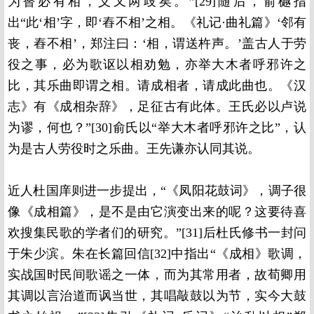
为瞽必有相，义又两歧矣。”[29]随后，俞樾指
出“此‘相’字，即‘舂不相’之相。《礼记·曲礼篇》‘邻有
丧，舂不相’，郑注曰：‘相，谓送杵声。’盖古人于劳
役之事，必为歌讴以相劝勉，亦举大木者呼邪许之
比，其乐曲即谓之相。请成相者，请成此曲也。《汉
志》有《成相杂辞》，足征古有此体。王氏必以卢说
为谬，何也？”[30]俞氏以“举大木者呼邪许之比”，认
为是古人劳役时之乐曲。王先谦亦认同其说。
近人杜国庠则进一步提出，“《凤阳花鼓词》，调子很
像《成相篇》，是不是由它演变出来的呢？这要待喜
欢搜集民歌的学者们的研究。”[31]后杜氏修书一封问
于朱少滨。朱在长篇回信[32]中指出“《成相》歌调，
实战国时民间歌谣之一体，而为其常用者，故荀卿用
其调以言治道而讽当世，其唱敲鼓以为节，实今大鼓