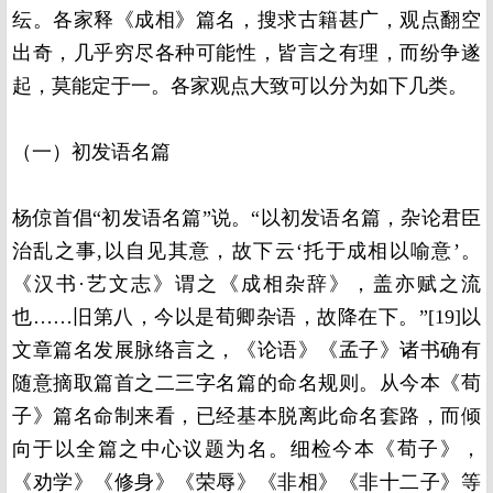
纭。各家释《成相》篇名，搜求古籍甚广，观点翻空
出奇，几乎穷尽各种可能性，皆言之有理，而纷争遂
起，莫能定于一。各家观点大致可以分为如下几类。
（一）初发语名篇
杨倞首倡“初发语名篇”说。“以初发语名篇，杂论君臣
治乱之事,以自见其意，故下云‘托于成相以喻意’。
《汉书·艺文志》谓之《成相杂辞》，盖亦赋之流
也……旧第八，今以是荀卿杂语，故降在下。”[19]以
文章篇名发展脉络言之，《论语》《孟子》诸书确有
随意摘取篇首之二三字名篇的命名规则。从今本《荀
子》篇名命制来看，已经基本脱离此命名套路，而倾
向于以全篇之中心议题为名。细检今本《荀子》，
《劝学》《修身》《荣辱》《非相》《非十二子》等