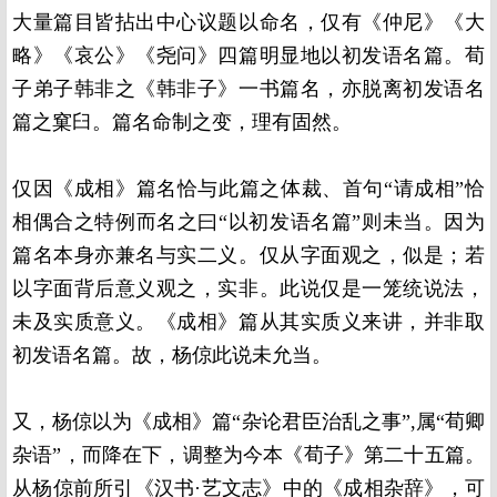
大量篇目皆拈出中心议题以命名，仅有《仲尼》《大
略》《哀公》《尧问》四篇明显地以初发语名篇。荀
子弟子韩非之《韩非子》一书篇名，亦脱离初发语名
篇之窠臼。篇名命制之变，理有固然。
仅因《成相》篇名恰与此篇之体裁、首句“请成相”恰
相偶合之特例而名之曰“以初发语名篇”则未当。因为
篇名本身亦兼名与实二义。仅从字面观之，似是；若
以字面背后意义观之，实非。此说仅是一笼统说法，
未及实质意义。《成相》篇从其实质义来讲，并非取
初发语名篇。故，杨倞此说未允当。
又，杨倞以为《成相》篇“杂论君臣治乱之事”,属“荀卿
杂语”，而降在下，调整为今本《荀子》第二十五篇。
从杨倞前所引《汉书·艺文志》中的《成相杂辞》，可