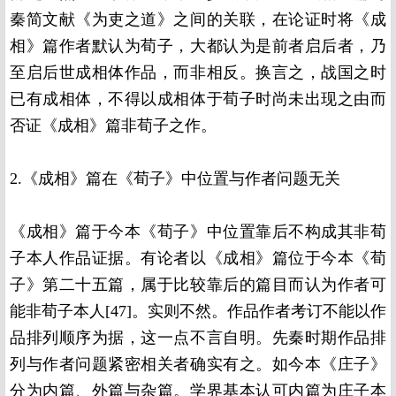
秦简文献《为吏之道》之间的关联，在论证时将《成
相》篇作者默认为荀子，大都认为是前者启后者，乃
至启后世成相体作品，而非相反。换言之，战国之时
已有成相体，不得以成相体于荀子时尚未出现之由而
否证《成相》篇非荀子之作。
2.《成相》篇在《荀子》中位置与作者问题无关
《成相》篇于今本《荀子》中位置靠后不构成其非荀
子本人作品证据。有论者以《成相》篇位于今本《荀
子》第二十五篇，属于比较靠后的篇目而认为作者可
能非荀子本人[47]。实则不然。作品作者考订不能以作
品排列顺序为据，这一点不言自明。先秦时期作品排
列与作者问题紧密相关者确实有之。如今本《庄子》
分为内篇、外篇与杂篇。学界基本认可内篇为庄子本