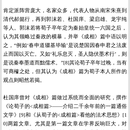
肯定派阵营庞大，名家众多，代表人物从南宋朱熹到
清代郝懿行，再到郭沫若、杜国庠、梁启雄、龙宇纯
等人。郭沫若将荀子卒年定为秦始皇统一六国之后，
认为其领略过秦政的横暴，并举《成相》篇中语以明
之，“例如‘春申道辍基毕输’是说楚国因春申君之法废
止而国以灭亡。又如‘礼乐息灭，圣人隐伏墨术行’，则
是说秦奉墨道而黜儒术。”[8]其论荀子卒年过晚，当有
可商榷之处，但其认为《成相》篇为荀子本人所作的
观点则昭然若揭。
杜国庠曾对《成相》篇做过系统而全面的研究，撰作
《论荀子的<成相篇>——介绍二千余年前的一篇通俗
文学》[9]和《从荀子的<成相篇>看他的法术思想》[1
0]两篇文章。尤其是第一篇文章在学界反响巨大，对