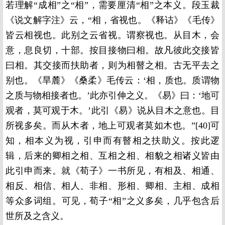
若理解“成相”之“相”，需要厘清“相”之本义。段玉裁
《说文解字注》云，“相，省视也。《释诂》《毛传》
皆云相视也。此别之云省视。谓察视也。从目木，会
意，息良切，十部。按目接物曰相。故凡彼此交接皆
曰相。其交接而扶助者，则为相瞽之相。古无平去之
别也。《旱麓》《桑柔》毛传云：‘相，质也。质谓物
之质与物相接者也。’此亦引伸之义。《易》曰：‘地可
观者，莫可观于木。’此引《易》说从目木之意也。目
所视多矣。而从木者，地上可观者莫如木也。”[40]可
知，相本义为视，引申而有瞽相之扶助义。按此逻
辑，后来的卿相之相、互相之相、相貌之相诸义皆由
此引申而来。就《荀子》一书所见，有相及、相通、
相反、相信、相人、非相、形相、卿相、主相、成相
等众多词组。可见，荀子“相”之义多矣，几乎包含后
世所及之含义。