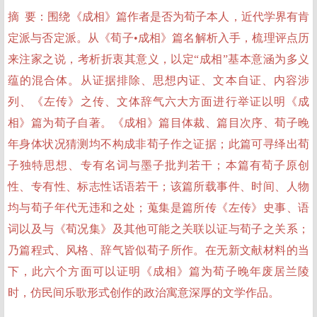
摘 要：围绕《成相》篇作者是否为荀子本人，近代学界有肯
定派与否定派。从《荀子•成相》篇名解析入手，梳理评点历
来注家之说，考析折衷其意义，以定“成相”基本意涵为多义
蕴的混合体。从证据排除、思想内证、文本自证、内容涉
列、《左传》之传、文体辞气六大方面进行举证以明《成
相》篇为荀子自著。《成相》篇目体裁、篇目次序、荀子晚
年身体状况猜测均不构成非荀子作之证据；此篇可寻绎出荀
子独特思想、专有名词与墨子批判若干；本篇有荀子原创
性、专有性、标志性话语若干；该篇所载事件、时间、人物
均与荀子年代无违和之处；蒐集是篇所传《左传》史事、语
词以及与《荀况集》及其他可能之关联以证与荀子之关系；
乃篇程式、风格、辞气皆似荀子所作。在无新文献材料的当
下，此六个方面可以证明《成相》篇为荀子晚年废居兰陵
时，仿民间乐歌形式创作的政治寓意深厚的文学作品。