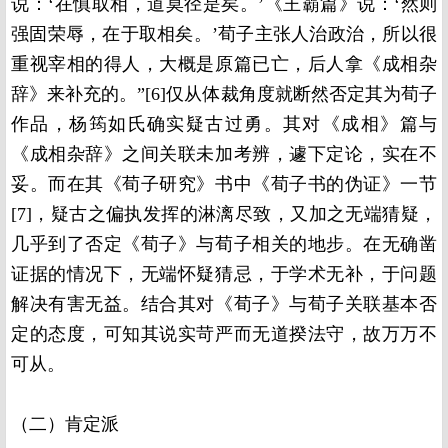
说：‘在慎取相，道莫径是矣。’《王霸篇》说：‘然则
强固荣辱，在于取相矣。’荀子主张人治政治，所以很
重视宰相的得人，大概是原篇已亡，后人拿《成相杂
辞》来补充的。”[6]仅从体裁角度就断然否定其为荀子
作品，杨筠如氏确实疑古过勇。其对《成相》篇与
《成相杂辞》之间关联未加考辨，遽下定论，实在不
妥。而在其《荀子研究》书中《荀子书的伪证》一节
[7]，疑古之偏执发挥的淋漓尽致，又加之无端猜疑，
几乎到了否定《荀子》与荀子相关的地步。在无确凿
证据的情况下，无端怀疑猜忌，于学术无补，于问题
解决有害无益。结合其对《荀子》与荀子关联基本否
定的态度，可知其说实苛严而无道揆法守，故万万不
可从。
（二）肯定派