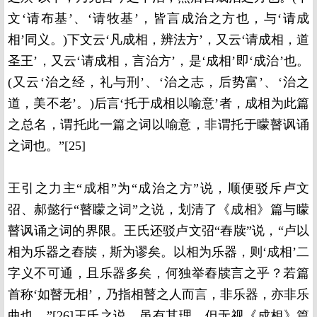
文‘请布基’、‘请牧基’，皆言成治之方也，与‘请成
相’同义。)下文云‘凡成相，辨法方’，又云‘请成相，道
圣王’，又云‘请成相，言治方’，是‘成相’即‘成治’也。
(又云‘治之经，礼与刑’、‘治之志，后势富’、‘治之
道，美不老’。)后言‘托于成相以喻意’者，成相为此篇
之总名，谓托此一篇之词以喻意，非谓托于矇瞽讽诵
之词也。”[25]
王引之力主“成相”为“成治之方”说，顺便驳斥卢文
弨、郝懿行“瞽矇之词”之说，划清了《成相》篇与矇
瞽讽诵之词的界限。王氏还驳卢文弨“舂牍”说，“卢以
相为乐器之舂牍，斯为谬矣。以相为乐器，则‘成相’二
字义不可通，且乐器多矣，何独举舂牍言之乎？若篇
首称‘如瞽无相’，乃指相瞽之人而言，非乐器，亦非乐
曲也。”[26]王氏之说，虽有其理，但无视《成相》篇