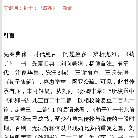
关键词：荀子；《成相》；新证
引言
先秦典籍，时代愈古，问题愈多，辨析尤难。《荀
子》一书，先秦旧典，刘向纂辑，杨倞首注。有清一
代，注家毕集，陈汪刘郝，王谢俞卢。王氏先谦，
《荀子集解》，嘉惠学林，网罗众疏。可见，此书传
承有序，未可轻疑。从刘向《孙卿书录》“所校雠中
《孙卿书》凡三百二十二篇，以相校除复重二百九十
篇，定著三十二篇”[1]的话语来看，《荀子》一书此前
虽未可径云已成书，至少有单篇传抄与流传的一段时
期。否则，无法解释何以出现如此多的重复之篇。刘
向校雠定著《孙卿书》三十二篇，为《荀子》书一大