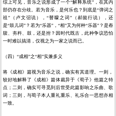
综上可见，音乐之说形成了一个“解释系统”，在其内
部仍存在分歧。若为音乐，是何乐也？到底是“弹词之
祖”（卢文弨说），“瞽矇之词”（郝懿行说），还
是“鼓儿词”？若为“乐器”，“相”又为何种“乐器”？是舂
牍、夯杵、鼓，还是拊？因时代既古，此种争议恐怕
一时难以搞清，仅视之为一家之说而已。
（四）“成相”之“相”实兼多义
将《成相》篇视为音乐之说，确实有其道理。一则，
较好地解释了《成相》篇体裁异于《荀子》他篇之特
点；二则，确实可寻觅到后世受此篇影响之乐曲、歌
词；三则，与荀子本人重礼重乐、礼乐合一思想亦相
一致。