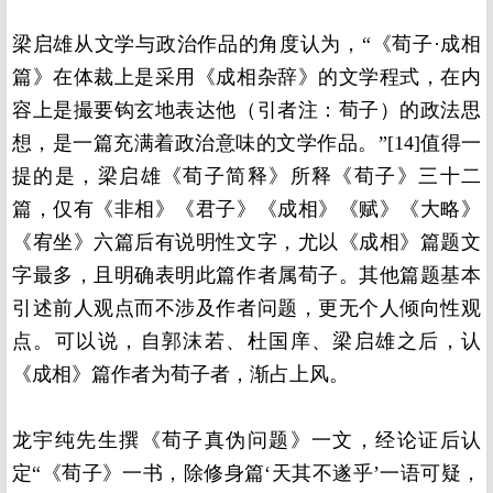
梁启雄从文学与政治作品的角度认为，“《荀子·成相
篇》在体裁上是采用《成相杂辞》的文学程式，在内
容上是撮要钩玄地表达他（引者注：荀子）的政法思
想，是一篇充满着政治意味的文学作品。”[14]值得一
提的是，梁启雄《荀子简释》所释《荀子》三十二
篇，仅有《非相》《君子》《成相》《赋》《大略》
《宥坐》六篇后有说明性文字，尤以《成相》篇题文
字最多，且明确表明此篇作者属荀子。其他篇题基本
引述前人观点而不涉及作者问题，更无个人倾向性观
点。可以说，自郭沫若、杜国庠、梁启雄之后，认
《成相》篇作者为荀子者，渐占上风。
龙宇纯先生撰《荀子真伪问题》一文，经论证后认
定“《荀子》一书，除修身篇‘天其不遂乎’一语可疑，