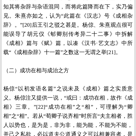
知其将杂辞与杂语混同，而将此篇降而在下，实乃偏
见。朱熹亦如之，认为“此篇在《汉志》号《成相杂
辞》。”[20]后王引之驳之甚是。杨倞、朱熹观点很可
能误导了胡元仪《郇卿别传考异二十二事》中拆解
《成相》篇与《赋》篇，以凑《汉书·艺文志》中所
载“《成相杂辞》十一篇”之数这一无谓之举[21]。
（二）成功在相与成治之方
杨倞“以初发语名篇”之说未及《成相》篇之实质意
义。杨倞注又提供一说，“或曰：成功在相，故作《成
相》三章。”[22]“成功在相”之“相”，可理解为“卿
相”之“相”。若从“荀卿子说齐相”时所言“夫主相者，胜
人以势也，是为是，非为非，能为能，不能为不能，
并己之私欲，必以道夫公道通义之可以相兼容者，是