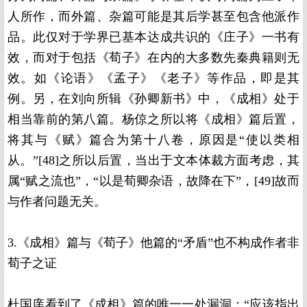
人所作，而外篇、杂篇可能是其后学甚至包含他派作
品。此仅对于学界已基本达成共识的《庄子》一书有
效，而对于包括《荀子》在内的大多数先秦典籍则无
效。如《论语》《孟子》《老子》等作品，即是其
例。另，在刘向所辑《孙卿新书》中，《成相》处于
相当靠前的第八篇。杨倞之所以将《成相》篇后置，
将其与《赋》篇合为第十八卷，原因是“使以类相
从。”[48]之所以后置，当出于文本体裁方面考虑，其
属“赋之流也”，“以是荀卿杂语，故降在下”，[49]故而
与作者问题无关。
3.《成相》篇与《荀子》他篇的“矛盾”也不构成作者非
荀子之证
杜国庠看到了《成相》篇的唯一一处漏洞：“应该指出