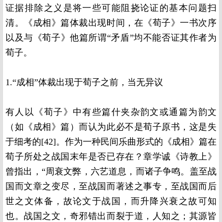
证据排除之义是将一些可能阻挠论证的基本问题扫
清。《成相》篇体裁出现时间，在《荀子》一书次序
以及与《荀子》他篇所谓“矛盾”均不能否证其作者为
荀子。
1.“成相”体裁出现于荀子之前，当无异议
有人以《荀子》中有些篇什夹杂韵文或通篇为韵文
（如《成相》篇）而认为此必不是荀子原书，这是失
于细考的[42]。作为一种民间乐曲形式的《成相》篇在
荀子所处之战国末年是否已存在？章学诚《诗教上》
曾指出，“周衰文弊，六艺道息，而诸子争鸣。盖至战
国而文章之变尽，至战国而著述之事专，至战国而后
世之文体备，故论文于战国，而升降兴衰之故可知
也。战国之文，奇邪错出而裂于道，人知之；其源皆