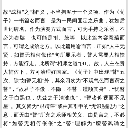
故“成相”之“相”义，不当拘泥于一个义项。作为《荀
子》一书篇名而言，是为一民间固定之乐曲，犹如后
世词牌名。作为演奏方式而言，可为手持之乐器，不
必为舂牍，也可能是拊、鼓等。以此篇内容意蕴而
言，可谓之成治之方。以此篇用喻而言，正如“人主无
贤，如瞽无相何伥伥”句所显示者，瞽人需要人相扶
持，方能行走。此所谓“相师之道”[41]。故，人主在贤
人辅佐下，方可治理好国家。《荀子》中出现“瞽”五
次。除“如瞽无相”外，其余四次为“不观气色而言谓之
瞽”，“故君子不傲，不隐，不瞽，谨顺其身”，“犹瞽
之于白黑也，犹聋之于清浊也”，“瞽者仰视而不见
星”。其义皆为“眼睛瞎”或由其引申的“无识别能力”之
意，而无由“瞽”所充之乐师相关义。由是言之，不必
将“如瞽无相何伥伥”之“瞽”理解为“矇瞽讽诵之