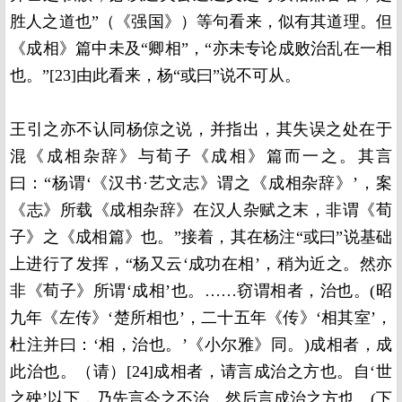
胜人之道也”（《强国》）等句看来，似有其道理。但
《成相》篇中未及“卿相”，“亦未专论成败治乱在一相
也。”[23]由此看来，杨“或曰”说不可从。
王引之亦不认同杨倞之说，并指出，其失误之处在于
混《成相杂辞》与荀子《成相》篇而一之。其言
曰：“杨谓‘《汉书·艺文志》谓之《成相杂辞》’，案
《志》所载《成相杂辞》在汉人杂赋之末，非谓《荀
子》之《成相篇》也。”接着，其在杨注“或曰”说基础
上进行了发挥，“杨又云‘成功在相’，稍为近之。然亦
非《荀子》所谓‘成相’也。……窃谓相者，治也。(昭
九年《左传》‘楚所相也’，二十五年《传》‘相其室’，
杜注并曰：‘相，治也。’《小尔雅》同。)成相者，成
此治也。（请）[24]成相者，请言成治之方也。自‘世
之殃’以下，乃先言今之不治，然后言成治之方也。(下