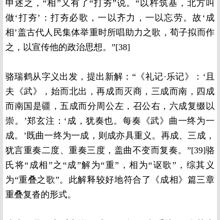
申述之，“相”又有了“打夯”说。“以杵筑基，北方叫
做‘打夯’：打夯必歌，一以齐力，一以忘劳。故‘成
相’盖古代人民集体举重时所唱助力之歌，荀子拟而作
之，以宣传他的政治思想。”[38]
骆瑞鹤从字义出发，提出新解：“《礼记·乐记》：‘且
夫《武》，始而北出，再成而灭商，三成而南，四成
而南国是疆，五成而分周公左，召公右，六成复缀以
崇。’郑玄注：‘成，犹奏也。每奏《武》曲一终为一
成。’既曲一终为一成，则成亦具重义。再成、三成，
犹言重奏二度、重奏三度，盖曲不变而复奏。”[39]骆
氏将“成相”之“成”解为“重”，相为“讴歌”，综其义
为“重叠之歌”。此解释较好地符合了《成相》篇三章
重叠复沓的形式。