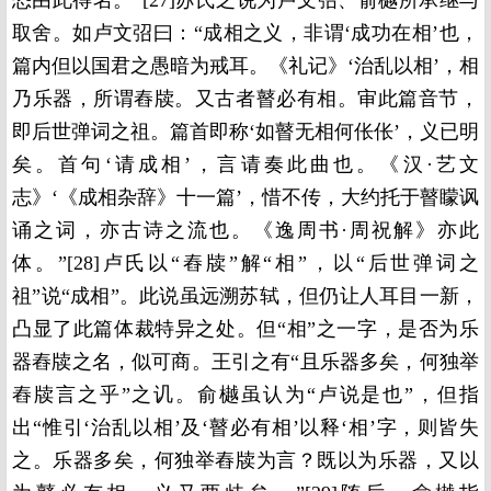
恐由此得名。”[27]苏氏之说为卢文弨、俞樾所承继与
取舍。如卢文弨曰：“成相之义，非谓‘成功在相’也，
篇内但以国君之愚暗为戒耳。《礼记》‘治乱以相’，相
乃乐器，所谓舂牍。又古者瞽必有相。审此篇音节，
即后世弹词之祖。篇首即称‘如瞽无相何伥伥’，义已明
矣。首句‘请成相’，言请奏此曲也。《汉·艺文
志》‘《成相杂辞》十一篇’，惜不传，大约托于瞽矇讽
诵之词，亦古诗之流也。《逸周书·周祝解》亦此
体。”[28]卢氏以“舂牍”解“相”，以“后世弹词之
祖”说“成相”。此说虽远溯苏轼，但仍让人耳目一新，
凸显了此篇体裁特异之处。但“相”之一字，是否为乐
器舂牍之名，似可商。王引之有“且乐器多矣，何独举
舂牍言之乎”之讥。俞樾虽认为“卢说是也”，但指
出“惟引‘治乱以相’及‘瞽必有相’以释‘相’字，则皆失
之。乐器多矣，何独举舂牍为言？既以为乐器，又以