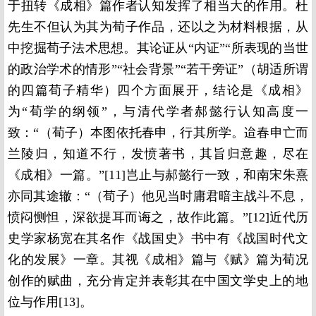
于扭转《成相》篇作者认知发挥了相当大的作用。杜
先生不但认为其为荀子作品，还以之为材料根据，从
中挖掘荀子法术思想。其论证从“内证”“所表现的当世
的政治学术的情形”“社会背景”“若干旁证”（胡适所谓
的四篇荀子精华）四个方面展开，结论是《成相》
为“荀学的纲领”，与清代学者郝懿行认知高度一
致：“（荀子）本图依托春申，行其所学。迨春申亡而
兰陵归，知道不行，发愤著书，其旨归意趣，尽在
《成相》一篇。”[11]岂止与郝懿行一致，和南宋朱熹
亦同其途辙：“（荀子）他见当时庸君暗主战斗不息，
愤闷恻怛，深欲提耳而诲之，故作此篇。”[12]近代历
史学家杨宽在其名作《战国史》书中有《战国时代文
化的发展》一章。其视《成相》篇与《赋》篇为荀况
创作的赋曲，充分肯定并表彰其在中国文学史上的地
位与作用[13]。