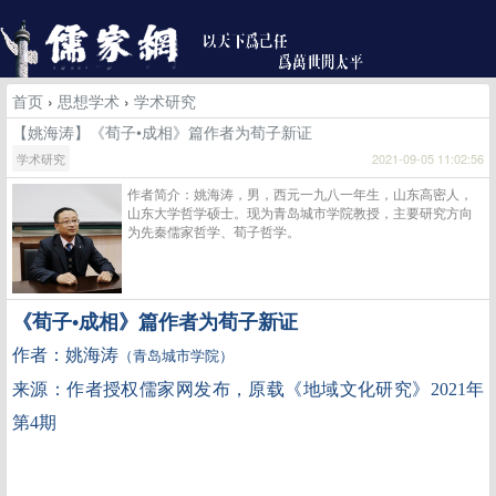
首页
›
思想学术
›
学术研究
【姚海涛】《荀子•成相》篇作者为荀子新证
学术研究
2021-09-05 11:02:56
作者简介：姚海涛，男，西元一九八一年生，山东高密人，
山东大学哲学硕士。现为青岛城市学院教授，主要研究方向
为先秦儒家哲学、荀子哲学。
《荀子•成相》篇作者为荀子新证
作者：姚海涛
（青岛城市学院）
来源：作者授权儒家网发布，
原载
《地域文化研究》
2021
年
第
4
期