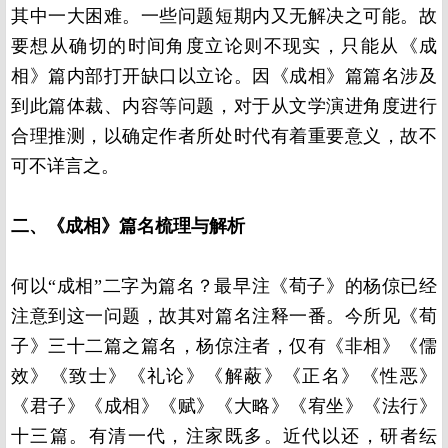
其中一大困难。一些问题短期内又无解决之可能。故
要想从确切的时间角度立论则不现实，只能从《成
相》篇内部打开缺口以立论。因《成相》篇篇名涉及
到此篇体裁、内容等问题，对于从文学演进角度进行
合理推测，以确定作者所处时代有着重要意义，故不
可不详言之。
二、《成相》篇名梳理与解析
何以“成相”二字为篇名？最早注《荀子》的杨倞已经
注意到这一问题，故其对篇名注释一番。今所见《荀
子》三十二篇之篇名，杨倞注者，仅有《非相》《儒
效》《致士》《礼论》《解蔽》《正名》《性恶》
《君子》《成相》《赋》《大略》《宥坐》《法行》
十三篇。有清一代，注家既多。近代以还，研者纭