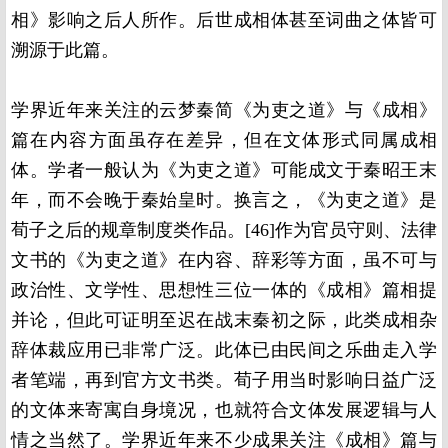
相》影响之后人所作。后世成相体甚至词曲之体皆可
溯源于此篇。
学界近年来关注的云梦秦简《为吏之道》与《成相》
篇在内容方面虽存在差异，但在文体形式同属成相
体。学者一般认为《为吏之道》可能成文于秦昭王末
年，而不会晚于秦始皇时。换言之，《为吏之道》是
荀子之后的规章制度类作品。[46]作为官员守则、法律
文书的《为吏之道》在内容、辞彩等方面，虽不可与
政治性、文学性、思想性三位一体的《成相》篇相提
并论，但此可证明至迟在战末秦初之际，此类成相杂
辞体裁应用已非常广泛。此体已由民间之乐曲走入学
者笔端，再到官方文书类。荀子用当时影响日益广泛
的文体来寄寓自身境况，也就符合文体发展逻辑与人
情之当然了。学界近年来不少成果关注《成相》篇与