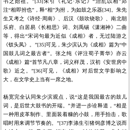
书之始祖。”[33]朱引《礼记·乐记》“治乱以相”郑
注“相即拊也”，释“相”为拊，为如鼓之乐器[34]。朱先
生又考之《诗经·周南》、后汉《鼓吹铙歌》、南北朝
乐府、白居易《长相思》词、刘禹锡《潇湘神》二曲
等，得出“宋词句最为近似《成相》者，无过陆游之
《钗头凤》。”[35]可见，朱少滨认为《成相》篇为“中
国鼓儿词之最古者”。张之纯《评注荀子菁华》亦云
《成相》篇“首节凡八章，词义样茂，汉初《安世房中
歌》近之。”[36]可见，《成相》对后世文学影响之
大，在文学史上当有一席之地。
杨宽完全认同朱少滨观点，说“这是我国最古的鼓儿
词，是后世大鼓书的开端。”并进一步诠释道，“相是
一种用皮革制作、里面装着糠的小鼓，用手拍击，歌
唱时用来调节节奏的。”[37]李涤生引猪饲彦博之说而