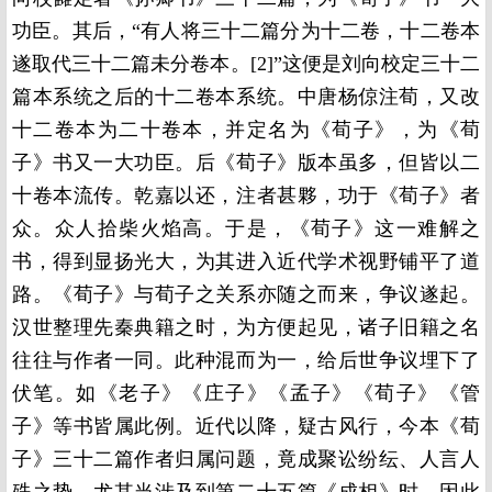
功臣。其后，“有人将三十二篇分为十二卷，十二卷本
遂取代三十二篇未分卷本。[2]”这便是刘向校定三十二
篇本系统之后的十二卷本系统。中唐杨倞注荀，又改
十二卷本为二十卷本，并定名为《荀子》，为《荀
子》书又一大功臣。后《荀子》版本虽多，但皆以二
十卷本流传。乾嘉以还，注者甚夥，功于《荀子》者
众。众人拾柴火焰高。于是，《荀子》这一难解之
书，得到显扬光大，为其进入近代学术视野铺平了道
路。《荀子》与荀子之关系亦随之而来，争议遂起。
汉世整理先秦典籍之时，为方便起见，诸子旧籍之名
往往与作者一同。此种混而为一，给后世争议埋下了
伏笔。如《老子》《庄子》《孟子》《荀子》《管
子》等书皆属此例。近代以降，疑古风行，今本《荀
子》三十二篇作者归属问题，竟成聚讼纷纭、人言人