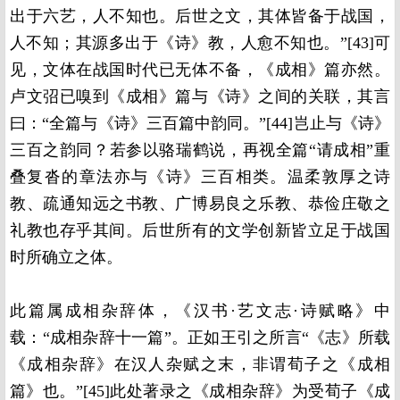
出于六艺，人不知也。后世之文，其体皆备于战国，
人不知；其源多出于《诗》教，人愈不知也。”[43]可
见，文体在战国时代已无体不备，《成相》篇亦然。
卢文弨已嗅到《成相》篇与《诗》之间的关联，其言
曰：“全篇与《诗》三百篇中韵同。”[44]岂止与《诗》
三百之韵同？若参以骆瑞鹤说，再视全篇“请成相”重
叠复沓的章法亦与《诗》三百相类。温柔敦厚之诗
教、疏通知远之书教、广博易良之乐教、恭俭庄敬之
礼教也存乎其间。后世所有的文学创新皆立足于战国
时所确立之体。
此篇属成相杂辞体，《汉书·艺文志·诗赋略》中
载：“成相杂辞十一篇”。正如王引之所言“《志》所载
《成相杂辞》在汉人杂赋之末，非谓荀子之《成相
篇》也。”[45]此处著录之《成相杂辞》为受荀子《成