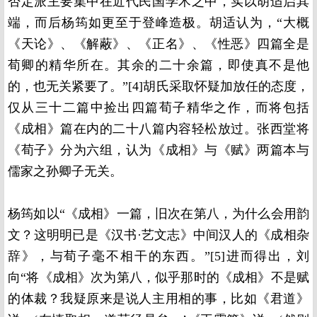
否定派主要集中在近代民国学术之中，实以胡适启其
端，而后杨筠如更至于登峰造极。胡适认为，“大概
《天论》、《解蔽》、《正名》、《性恶》四篇全是
荀卿的精华所在。其余的二十余篇，即使真不是他
的，也无关紧要了。”[4]胡氏采取怀疑加放任的态度，
仅从三十二篇中捡出四篇荀子精华之作，而将包括
《成相》篇在内的二十八篇内容轻松放过。张西堂将
《荀子》分为六组，认为《成相》与《赋》两篇本与
儒家之孙卿子无关。
杨筠如以“《成相》一篇，旧次在第八，为什么会用韵
文？这明明已是《汉书·艺文志》中间汉人的《成相杂
辞》，与荀子毫不相干的东西。”[5]进而得出，刘
向“将《成相》次为第八，似乎那时的《成相》不是赋
的体裁？我疑原来是说人主用相的事，比如《君道》