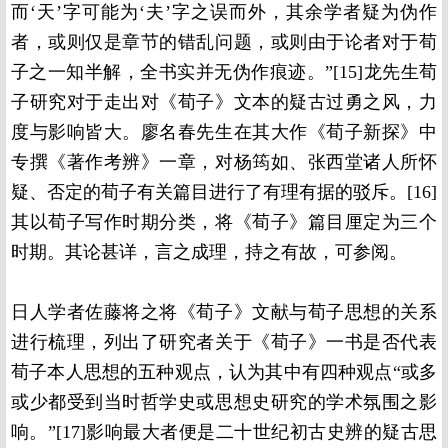
而‘天’字可能为‘夫’字之误而外，其余学者疑为伪作
者，或则仅是章节的错乱问题，或则由于论者对于荀
子之一知半解，全书实并无伪作痕迹。”[15]龙先生荀
子研究对于走出对《荀子》文本的疑古过勇之风，力
度与影响皆大。廖名春先生在其大作《荀子新探》中
专撰《著作考辨》一章，对杨筠如、张西堂诸人所怀
疑、否定的荀子有关篇目进行了有理有据的驳斥。[16]
其以荀子写作时期分类，将《荀子》篇目厘定为三个
时期。其论甚详，言之成理，持之有故，可参阅。
日人学者佐藤将之将《荀子》文献与荀子思想的关系
进行梳理，列出了研究者关于《荀子》一书是否代表
荀子本人思想的五种观点，认为其中有四种观点“或多
或少都受到当时哲学史或思想史研究的学术氛围之影
响。”[17]影响最大者便是二十世纪初古史辨的疑古思