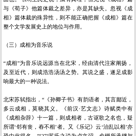
与《荀子》他篇体裁之差异，亦是其缺失。忽视《成
相》篇体裁的殊异性，则不能正确把握《成相》篇在
整个文学发展史上的地位与作用。
（三）成相为音乐说
“成相”为音乐说远源当在北宋，经由清代注家阐扬，
及至近代，则成浩浩汤汤之势。其说之盛，遂足成影
响最大的一种说法。
北宋苏轼指出，“《孙卿子书》有韵语者，其言鄙近，
多云成相，莫晓其义。《前汉·艺文志》诗赋类中有
《成相杂辞》十一篇，则成相者，古讴歌之名也，疑
所谓‘邻有丧，舂不相’者。又《乐记》云‘治乱以相’亦