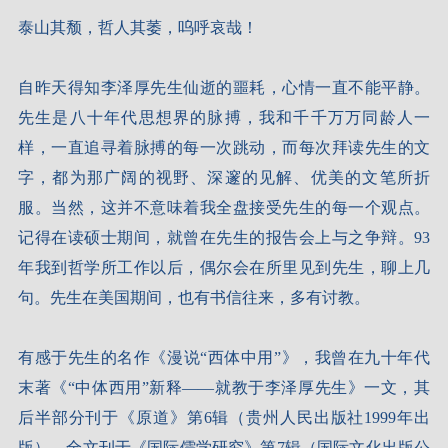
泰山其颓，哲人其萎，呜呼哀哉！
自昨天得知李泽厚先生仙逝的噩耗，心情一直不能平静。
先生是八十年代思想界的脉搏，我和千千万万同龄人一
样，一直追寻着脉搏的每一次跳动，而每次拜读先生的文
字，都为那广阔的视野、深邃的见解、优美的文笔所折
服。当然，这并不意味着我全盘接受先生的每一个观点。
记得在读硕士期间，就曾在先生的报告会上与之争辩。93
年我到哲学所工作以后，偶尔会在所里见到先生，聊上几
句。先生在美国期间，也有书信往来，多有讨教。
有感于先生的名作《漫说“西体中用”》，我曾在九十年代
末著《“中体西用”新释——就教于李泽厚先生》一文，其
后半部分刊于《原道》第6辑（贵州人民出版社1999年出
版），全文刊于《国际儒学研究》第7辑（国际文化出版公