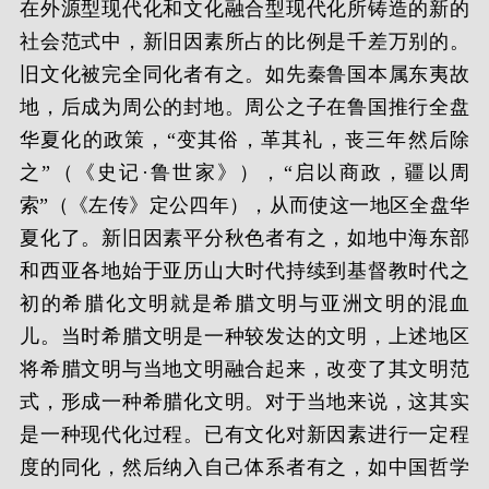
在外源型现代化和文化融合型现代化所铸造的新的
社会范式中，新旧因素所占的比例是千差万别的。
旧文化被完全同化者有之。如先秦鲁国本属东夷故
地，后成为周公的封地。周公之子在鲁国推行全盘
华夏化的政策，“变其俗，革其礼，丧三年然后除
之”（《史记·鲁世家》），“启以商政，疆以周
索”（《左传》定公四年），从而使这一地区全盘华
夏化了。新旧因素平分秋色者有之，如地中海东部
和西亚各地始于亚历山大时代持续到基督教时代之
初的希腊化文明就是希腊文明与亚洲文明的混血
儿。当时希腊文明是一种较发达的文明，上述地区
将希腊文明与当地文明融合起来，改变了其文明范
式，形成一种希腊化文明。对于当地来说，这其实
是一种现代化过程。已有文化对新因素进行一定程
度的同化，然后纳入自己体系者有之，如中国哲学