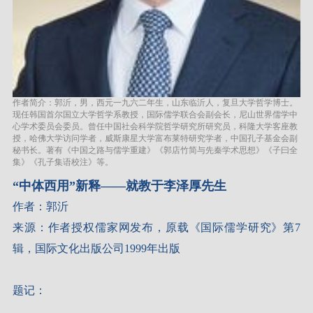
作者简介：郭沂，男，西元一九六二年生，山东临沂人，复旦大学哲学博士。
现任韩国首尔国立大学哲学系教授，国际儒学联合会副会长，尼山世界儒学中
心学术委员会委员。曾任中国社会科学院哲学研究所研究员，科隆大学客座教
授，哈佛大学访问学者，威斯康星大学富布莱特研究学者，中国孔子基金会副
秘书长。著有《中国之路与儒学重建》《郭店竹简与先秦学术思想》《子曰全
集》《孔子集语校注》等。
“中体西用”新释
——就教于李泽厚先生
作者：郭
沂
来源：作者授权儒家网发布，原载
《国际儒学研究》第
7
辑，国际文化出版公司
1999
年出版
题记：