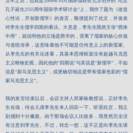
五年之后，也就是2004年10月国际儒联在北京召开的“纪念
孔子诞生2555周年国际学术研讨会”上，我作了题为《改造
心性论，开创新儒学》的发言，顺便提到了此文，并发表
对李先生儒学四期的看法。大意是，李先生既然主张“西体
中用”，就说明他的立场是西学的，背离了儒家的核心价值
与道统传承，这意味着他不可能是任何意义上的新儒家。
从李先生的有关论述看，其基本思维框架没有超越马克思
主义唯物史观，因此他的“四期说”与其说是“新儒学”，不如
说是“新马克思主义”，或更确切地说是带有儒家色彩的“儒
家马克思主义”。
我的发言结束以后，会议主持人郑家栋教授说，正好李先
生在场，待会儿请李先生本人回应一下。听罢此言，我立
刻感到十分尴尬。由于那场会议人比较多，我竟然完全没
有注意到李先生。不过，转念一想，这不正是向李先生请