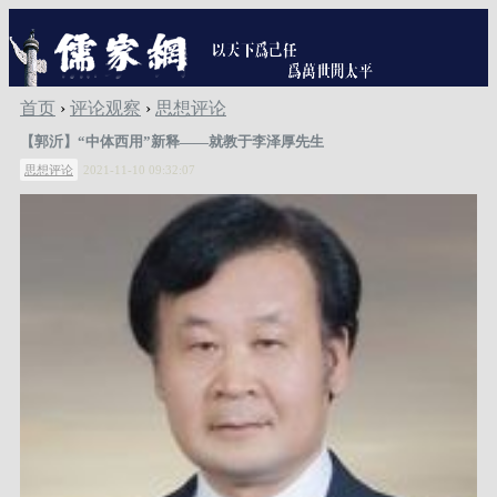
首页
›
评论观察
›
思想评论
【郭沂】“中体西用”新释——就教于李泽厚先生
思想评论
2021-11-10 09:32:07