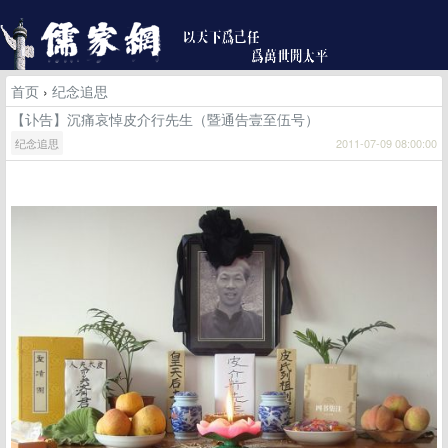
首页
›
纪念追思
【讣告】沉痛哀悼皮介行先生（暨通告壹至伍号）
纪念追思
2011-07-09 08:00:00