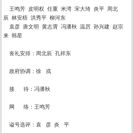
王鸣芳 皮明权 任重 米湾 宋大琦 炎平 周北
辰 林安梧 洪秀平 柳河东
袁彦 唐文明 黄志霄 冯潘秋 温厉 孙兴建 赵宗
来 韩星
丧礼安排：周北辰 孔祥东
政府协调：徐 戎
接 待：冯潘秋
网 络：王鸣芳
谥号选评：袁 彦 炎 平