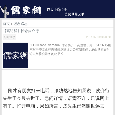
首页
›
纪念追思
【高述群】悼念皮介行
纪念追思
2011-07-09 08:00:00
<FONT face=Verdana>作者简介：高述群，男，</FONT>山
东省中华文化标志城规划建设办公室副主任，尼山世界文明
论坛组委会常务副秘书长
刚才有朋友打来电话，凄凄然地告知我说：皮介行
先生于今晨去世了。急问详情，语焉不详，只说网上
有了。打开电脑，果如所言，皮先生已然谢世远去。