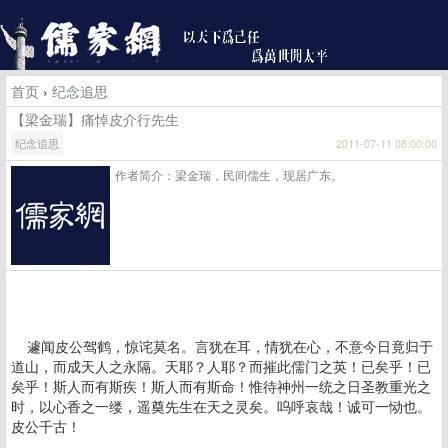
首页
›
纪念追思
【梁金瑞】痛悼皮介行先生
纪念追思
2011-07-11 08:00:00
作者简介：梁金瑞，民间儒生，现居广东。
遽闻皮公驾鹤，惊诧莫名。言犹在耳，情犹在心，不意今日竟归于
道山，而成天人之永隔。天耶？人耶？而摧此儒门之英！已矣乎！已
矣乎！斯人而有斯疾！斯人而有斯命！惟待神州一统之日圣教重光之
时，以心香之一缕，遥奠先生在天之灵矣。呜呼哀哉！诚可一恸也。
皮公千古！