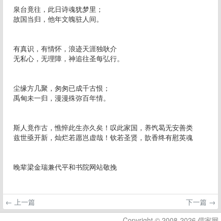
泉台竟往，此日诗魂犹梦里；
故国当归，他年文魄驻人间。
有真识，有情怀，浪迹天涯独耿介
无私心，无理障，神追往圣每弘行。
尘缘方几聚，匆匆已成千古恨；
禹甸未一归，漫漫殊弥百年情。
斯人竟作古，憔悴此生亦久矣！叹此家国，养饩曷无安善类
兹世亟开新，灿烂若愿岂虚哉！钦若圣贤，歆香终有慰英魂
晚辈梁金瑞兼代平和书院网站敬挽
← 上一篇
下一篇 →
Copyright © 2008-2026 儒家网