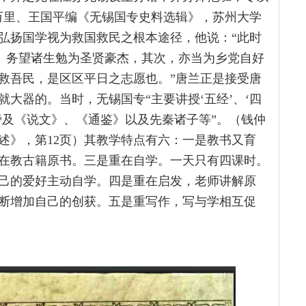
万里、王国平编《无锡国专史料选辑》，苏州大学
承和弘扬国学视为救国救民之根本途径，他说：“此时
旨。务望诸生勉为圣贤豪杰，其次，亦当为乡党自好
救吾民，是区区平日之志愿也。”唐兰正是接受唐
大器的。当时，无锡国专“主要讲授‘五经’、‘四
旁及《说文》、《通鉴》以及先秦诸子等”。（钱仲
述》，第12页）其教学特点有六：一是教书又育
在教古籍原书。三是重在自学。一天只有四课时。
己的爱好主动自学。四是重在启发，老师讲解原
断增加自己的创获。五是重写作，写与学相互促