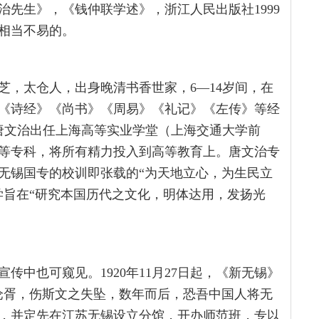
先生》，《钱仲联学述》，浙江人民出版社1999
是相当不易的。
号蔚芝，太仓人，出身晚清书香世家，6—14岁间，在
《诗经》《尚书》《周易》《礼记》《左传》等经
，唐文治出任上海高等实业学堂（上海交通大学前
等专科，将所有精力投入到高等教育上。唐文治专
无锡国专的校训即张载的“为天地立心，为生民立
学旨在“研究本国历代之文化，明体达用，发扬光
中也可窥见。1920年11月27日起，《新无锡》
沦胥，伤斯文之失坠，数年而后，恐吾中国人将无
，并定先在江苏无锡设立分馆，开办师范班，专以