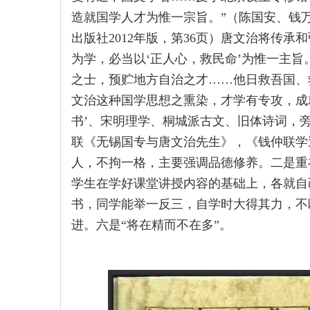
造就国学人才为惟一宗旨。”（陈国安、钱
出版社2012年版，第36页）唐文治将传
为学，必当以‘正人心，救民命’为惟一主
之士，预贮地方自治之才……他日救吾国、
文治这种国学思想之熏染，才学有专攻，成就
书’、宋明理学、桐城派古文、旧体诗词，
联《无锡国专与唐文治先生》，《钱仲联学
人，不拘一格，主要强调品德修养。二是重
学生在学好课堂讲授内容的基础上，各就自
书，同学能举一反三，自学时大得其力，不
进。六是“将在精而不在多”。