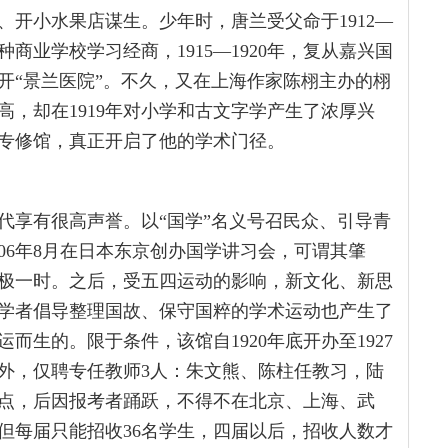
开小水果店谋生。少年时，唐兰受父命于1912—
种商业学校学习经商，1915—1920年，复从嘉兴国
开“景兰医院”。不久，又在上海作家陈栩主办的栩
，却在1919年对小学和古文字学产生了浓厚兴
学专修馆，真正开启了他的学术门径。
代享有很高声誉。以“国学”名义号召民众、引导青
06年8月在日本东京创办国学讲习会，可谓其肇
极一时。之后，受五四运动的影响，新文化、新思
学者倡导整理国故、保守国粹的学术运动也产生了
生的。限于条件，该馆自1920年底开办至1927
外，仅聘专任教师3人：朱文熊、陈柱任教习，陆
点，后因报考者踊跃，不得不在北京、上海、武
但每届只能招收36名学生，四届以后，招收人数才