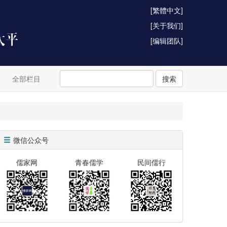
[繁體中文]
[关于我们]
[编辑团队]
全部栏目
搜索
微信公众号
儒家网
青春儒学
民间儒行