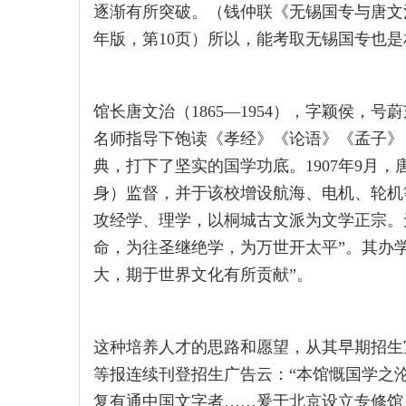
逐渐有所突破。（钱仲联《无锡国专与唐文治
年版，第10页）所以，能考取无锡国专也
馆长唐文治（1865—1954），字颖侯，
名师指导下饱读《孝经》《论语》《孟子》
典，打下了坚实的国学功底。1907年9月
身）监督，并于该校增设航海、电机、轮机
攻经学、理学，以桐城古文派为文学正宗。
命，为往圣继绝学，为万世开太平”。其办
大，期于世界文化有所贡献”。
这种培养人才的思路和愿望，从其早期招生宣传
等报连续刊登招生广告云：“本馆慨国学之
复有通中国文字者……爰于北京设立专修馆