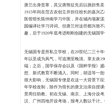
唐兰出身贫寒，其父唐熊征先后以挑担售卖、
1915年间在范古农创立并担任校长的嘉兴乙
医馆馆长陈仲南学习中医，并在城内项家漾
园编译社学习诗词。但唐兰对这些都兴致不高
趣，后于1920年底考进刚刚创建的无锡国
无锡国专是所私立学校，在20世纪二三十年
年以至成为风气，可追溯至晚清。章太炎19
端；之后，国学保存会以及《国粹学报》盛
想、新式教育不断涌入。同时，胡适等一批
很大影响，无锡国专便是在这一大背景下应运而
年学校改制，除作为馆长的唐文治亲自授课
景周任助教。初在无锡、南京、上海分设考
汉、广州四地开设考场，报考人数以千计。