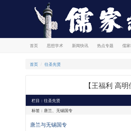
首页
思想学术
新闻快讯
热点专题
儒家
首页
往圣先贤
【王福利 高
栏目：往圣先贤
标签：唐兰、无锡国专
唐兰与无锡国专