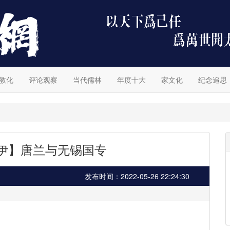
教化
评论观察
当代儒林
年度十大
家文化
纪念追思
明伊】唐兰与无锡国专
发布时间：2022-05-26 22:24:30