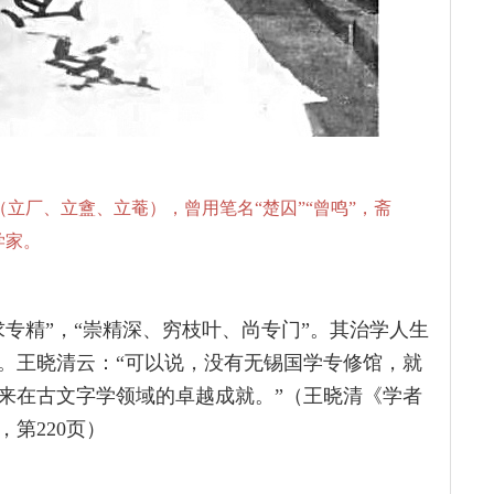
庵（立厂、立盦、立菴），曾用笔名“楚囚”“曾鸣”，斋
学家。
专精”，“崇精深、穷枝叶、尚专门”。其治学人生
。王晓清云：“可以说，没有无锡国学专修馆，就
来在古文字学领域的卓越成就。”（王晓清《学者
，第220页）