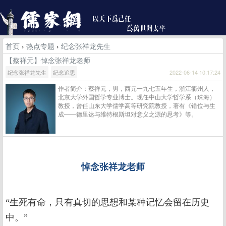
首页
›
热点专题
›
纪念张祥龙先生
【蔡祥元】悼念张祥龙老师
纪念张祥龙先生
纪念追思
2022-06-14 10:17:24
作者简介：蔡祥元，男，西元一九七五年生，浙江衢州人，
北京大学外国哲学专业博士。现任中山大学哲学系（珠海）
教授，曾任山东大学儒学高等研究院教授，著有《错位与生
成——德里达与维特根斯坦对意义之源的思考》等。
悼念张祥龙老师
“生死有命，只有真切的思想和某种记忆会留在历史
中。”