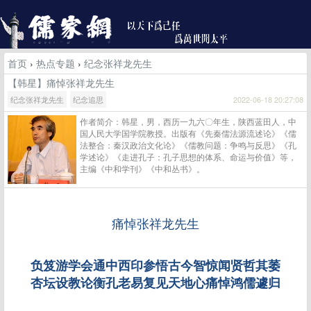
首页
›
热点专题
›
纪念张祥龙先生
【韩星】痛悼张祥龙先生
纪念张祥龙先生
纪念追思
2022-06-18 20:27:08
作者简介：韩星，男，西历一九六〇年生，陕西蓝田人，中
国人民大学国学院教授。出版有《先秦儒法源流述论》《儒
法整合：秦汉政治文化论》《儒教问题：争鸣与反思》《孔
学述论》《走进孔子：孔子思想的体系、命运与价值》等，
主编《中和学刊》《中和丛书》。
痛悼张祥龙先生
负笈游学会通中西印参悟古今智惊闻贤哲其萎
杏坛设教论衡孔老易复见天地心痛悼鸿儒遽归