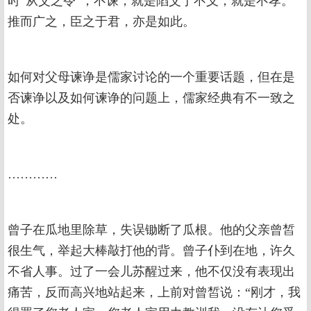
时“从父之令”，不谏，就是陷父于不义，就是不孝。
推而广之，臣之于君，亦是如此。
如何对父母谏诤是儒家讨论的一个重要话题，但在是
否谏诤以及如何谏诤的问题上，儒家经典有不一致之
处。
…………
曾子在瓜地里除草，失误锄断了瓜根。他的父亲曾皙
很生气，举起大棒敲打他的背。曾子仆到在地，许久
不省人事。过了一会儿苏醒过来，他不仅没有表现出
痛苦，反而高兴地站起来，上前对曾皙说：“刚才，我