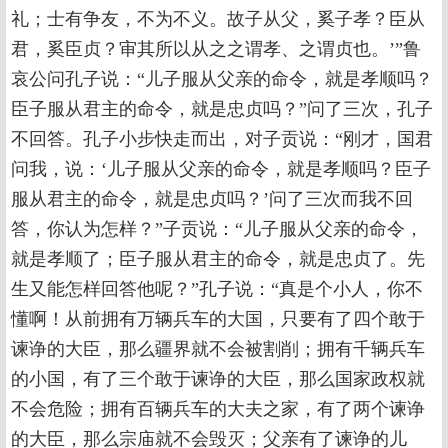
礼；士有争友，不为不义。故子从父，奚子孝？臣从
君，奚臣贞？审其所以从之之谓孝、之谓贞也。’”鲁
哀公问孔子说：“儿子服从父亲的命令，就是孝顺吗？
臣子服从君主的命令，就是忠贞吗？”问了三次，孔子
不回答。孔子小步快走而出，对子贡说：“刚才，国君
问我，说：‘儿子服从父亲的命令，就是孝顺吗？臣子
服从君主的命令，就是忠贞吗？’问了三次而我不回
答，你认为怎样？”子贡说：“儿子服从父亲的命令，
就是孝顺了；臣子服从君主的命令，就是忠贞了。先
生又能怎样回答他呢？”孔子说：“真是个小人，你不
懂啊！从前拥有万辆兵车的大国，只要有了四个敢于
谏诤的大臣，那么疆界就不会被割削；拥有千辆兵车
的小国，有了三个敢于谏诤的大臣，那么国家政权就
不会危险；拥有百辆兵车的大夫之家，有了两个谏诤
的大臣，那么宗庙就不会毁灭；父亲有了谏诤的儿