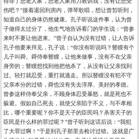
得罪了您老人家，您老人家用力教训我，没有让您受
伤吧？”接着退回到房内，弹琴歌唱，想让曾皙听到，
知道自己的身体仍然健康。孔子听说这件事，认为曾
子做得太过分了，他生气地告诉看门的学生说：“曾参
来时不要让他进来。”曾子自认为没有过错，让人告诉
孔子他要来拜见，孔子说：“你没有听说吗？瞽瞍有个
儿子叫舜。舜侍奉瞽瞍，让他来做事，没有不在父亲
身旁的；瞽瞍想找到他把他杀了，从没有让父亲找到
过。轻打就忍受，重打就逃走。所以瞽瞍没有犯不守
父亲本分的过错，舜也没有失去淳厚、美好的孝德。
曾参这样侍奉父亲，不顾身体忍受暴怒，就是死也不
躲避。假如自己死去，就使父亲陷于不义，与不孝相
比，哪个重要呢？你不是天子的臣民吗？杀害天子的
臣民是什么样的罪过呢？”曾子听到这话后说：“我犯
了大罪过啊！”于是到孔子那里去检讨过错。这就是广