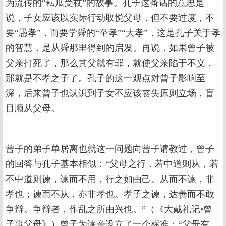
为流传的“耘瓜受杖”的故事。孔子这番话的意思是
说，子女应该以实际行动取悦父母，但不要过度，不
要“愚孝”，而要学舜的“至孝”“大孝”，这是孔子关于孝
的智慧，是从舜那里得到的启发。再说，如果曾子被
父亲打死了，那么其父就有罪，就使父亲陷于不义，
那就是不孝之子了。孔子的这一观点对曾子影响至
深，后来曾子也认识到子女不应该丧失原则立场，盲
目顺从父母。
曾子的弟子单居离也就这一问题向曾子请教过，曾子
的回答与孔子基本相似：“父母之行，若中道则从，若
不中道则谏，谏而不用，行之如由己。从而不谏，非
孝也；谏而不从，亦非孝也。孝子之谏，达善而不敢
争辩。争辩者，作乱之所由兴也。”（《大戴礼记•曾
子事父母》）曾子为谏亲设立了一个标准：“父母有