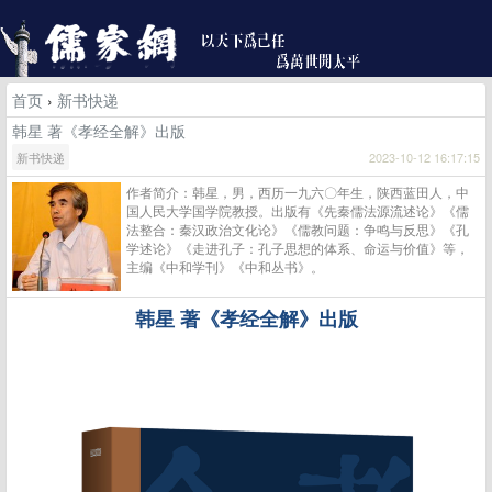
首页
›
新书快递
韩星 著《孝经全解》出版
新书快递
2023-10-12 16:17:15
作者简介：韩星，男，西历一九六〇年生，陕西蓝田人，中
国人民大学国学院教授。出版有《先秦儒法源流述论》《儒
法整合：秦汉政治文化论》《儒教问题：争鸣与反思》《孔
学述论》《走进孔子：孔子思想的体系、命运与价值》等，
主编《中和学刊》《中和丛书》。
韩星
著《孝经全解》出版