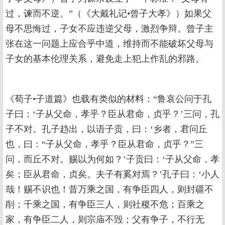
过，谏而不逆。”（《大戴礼记•曾子大孝》）如果父
母不思悔过，子女不应违逆父母，激烈争辩。曾子主
张在这一问题上应合乎中道，维持而不能破坏父母与
子女的基本伦理关系，避免走上犯上作乱的邪路。
《荀子•子道篇》也载有类似的材料：“鲁哀公问于孔
子曰：‘子从父命，孝乎？臣从君命，贞乎？’三问，孔
子不对。孔子趋出，以语子贡，曰：‘乡者，君问丘
也，曰：“子从父命，孝乎？臣从君命，贞乎？”三
问，而丘不对。赐以为何如？’子贡曰：‘子从父命，孝
矣；臣从君命，贞矣。夫子有奚对焉？’孔子曰：‘小人
哉！赐不识也！昔万乘之国，有争臣四人，则封疆不
削；千乘之国，有争臣三人，则社稷不危；百乘之
家，有争臣二人，则宗庙不毁；父有争子，不行无