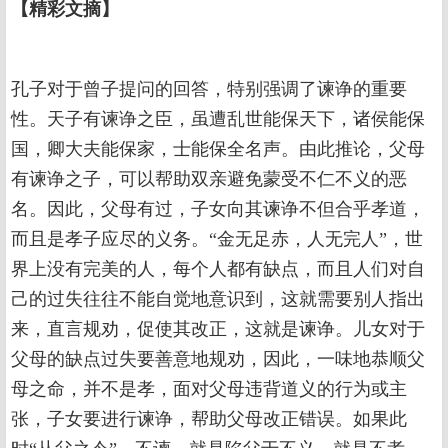
【精彩文摘】
孔子对于曾子提问的回答，特别强调了谏诤的重要
性。天子有谏诤之臣，虽遭乱世能保天下，诸侯能保
国，卿大夫能保家，士能保全名声。由此推论，父母
有谏诤之子，可以帮助双亲避免蒙受不仁不义的恶
名。因此，父母有过，子女向其谏诤不但合乎孝道，
而且是孝子应尽的义务。“金无足赤，人无完人”，世
界上没有完美的人，每个人都有缺点，而且人们对自
己的过失往往不能自觉地意识到，这就需要别人指出
来，直言规劝，促使其改正，这就是谏诤。儿女对于
父母的缺点过失要善意地规劝，因此，一味地恭顺父
母之命，并不是孝，面对父母违背道义的行为或主
张，子女要进行谏诤，帮助父母改正错误。如果此