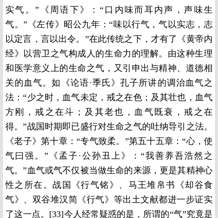
实气。”《周语下》：“口内味而耳内声，声味生
气。”《左传》昭公九年：“味以行气，气以实志，志
以定言，言以出令。”在此传统之下，才有了《黄帝内
经》以营卫之气构成人的生命力的理解。由这种生理
和医学意义上的生命之气，又引申出与精神、道德相
关的血气。如《论语·季氏》孔子所讲的调治血气之
法：“少之时，血气未定，戒之在色；及其壮也，血气
方刚，戒之在斗；及其老也，血气既衰，戒之在
得。”战国时期即已盛行对生命之气的吐纳导引之法。
《老子》第十章：“专气致柔。”第五十五章：“心，使
气曰强。”《孟子·公孙丑上》：“我善养吾浩然之
气。”血气或气不仅被当做生命的来源，更是其精神心
性之所在。战国《行气铭》、马王堆帛书《却谷食
气》、双谷堆汉简《行气》等出土文献都进一步证实
了这一点。[33]今人经常疑惑的是，所谓的“气”究竟是