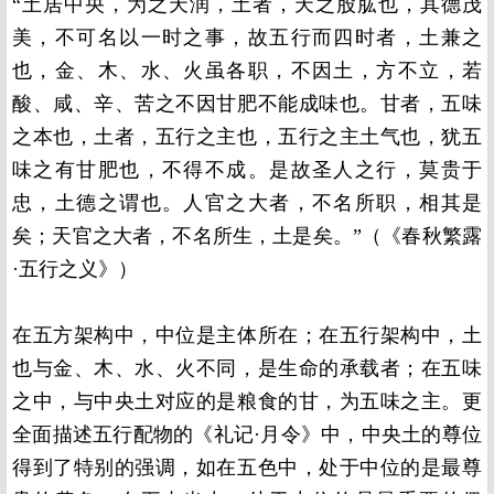
“土居中央，为之天润，土者，天之股肱也，其德茂
美，不可名以一时之事，故五行而四时者，土兼之
也，金、木、水、火虽各职，不因土，方不立，若
酸、咸、辛、苦之不因甘肥不能成味也。甘者，五味
之本也，土者，五行之主也，五行之主土气也，犹五
味之有甘肥也，不得不成。是故圣人之行，莫贵于
忠，土德之谓也。人官之大者，不名所职，相其是
矣；天官之大者，不名所生，土是矣。”（《春秋繁露
·五行之义》）
在五方架构中，中位是主体所在；在五行架构中，土
也与金、木、水、火不同，是生命的承载者；在五味
之中，与中央土对应的是粮食的甘，为五味之主。更
全面描述五行配物的《礼记·月令》中，中央土的尊位
得到了特别的强调，如在五色中，处于中位的是最尊