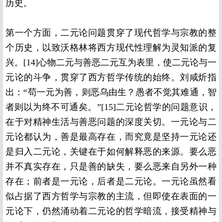
历史。
第一个方面，二元论问题贯穿了现代哲学与宗教的整
个历史，以致沃格林将西方现代性理解为灵知派的复
兴。[14]心物二元与善恶二元互为表里，使二元论与一
元论的斗争，贯穿了西方哲学传统的始终。刘咸炘指
出：“苟一元为善，则恶乌由生？愚者不觉其难通，智
者则以为终不可通矣。”[15]二元论哲学的问题意识，
在于对精神生活与善恶问题的深度关切。一元论与二
元论都认为，善是最高存在，而究竟是坚持一元论还
是归入二元论，关键在于如何解释恶的来源。要么恶
并不真实存在，只是善的缺失，要么恶来自另外一种
存在；前者是一元论，后者是二元论。一元论虽然看
似占据了西方哲学与宗教的主流，但即使在表面的一
元论下，仍然涌动着二元论的哲学暗流，接受精神与