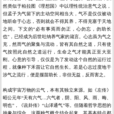
然类似于柏拉图《理想国》中以理性统治意气之说，
但孟子为气留下的主动空间相当大，气不是仅仅被动
地听命于心志，否则就会不得其养，不得充塞于天地
之间。下文的“必有事焉而勿正，心勿忘，勿助长
也”，已经成为后世吐纳养气家的箴言。心志虽为气之
充，然而气的聚集与流动，皆有其自然之道，只有使
气按照此自然之道运行，生命之气才能真正至大至
刚。心意的引导，仅仅是为了发动这个自然的运行过
程，就像种下禾苗让它自然生长。若是心志过度地干
涉气之流行，便是揠苗助长，非但无益，反而害之。
构成宇宙万物的云气，本有其独立来源。如《左传》
昭公元年“天有六气…六气者，阴、阳、风、雨、晦、
明也”，《说卦传》“山泽通气”等。但随着哲学思想的
抽象与综合，这两种气概念结合起来，其基本特点都