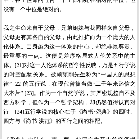
中，各正性命的任何一个主体都处在相对的中位，但
没有一个中位是绝对的。
我之生命来自于父母，兄弟姐妹与我同样来自父母，
父母更有其各自的父母，由此推扩而为一个庞大的人
伦体系。己身虽为这一体系的中心，却绝非最尊贵、
最重要的一点。这便是差序格局式人伦关系中的主
体。[21]对这一人伦体系的哲学性反映，乃是五行学说
的时空配物关系。被顾颉刚先生称为“中国人的思想
律” [22]的五行说，在现代曾被当做“二千年来迷信之
大本营” [23]。作为一个自然学说，其严密规整自不及
西方科学，但作为一个哲学架构，却仍然值得认真对
待。[24]五行学说的核心在于《尚书·尧典》的四时、
四方与《尚书·洪范》的五行之间的相配。