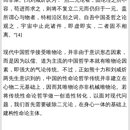
而非体。[3]刘咸炘认为：“然二元论者，固论理之所不
容，苟进而求之，则将不复立二元而仍归于一元。盖
所谓心与物者，特相沿区别之词。自吾中国圣哲之论
观之，宇宙中止此诸件，即虚即实，二者固不相
离。”[4]
现代中国哲学接受唯物论，并非由于意识形态因素，
而是因为以儒、道为主流的中国哲学本就有唯物论因
素，即强大的气论传统。不过，正如熊十力和刘咸炘
两先生意识到的，中国的性命论哲学传统并非建立在
心物二元基础上，因而其唯物论亦非机械唯物论。若
将传统性命论哲学做一创造性转化，以面对现代问
题，我们首先需要破除二元论，在身心一体的基础上
建构性命论主体。