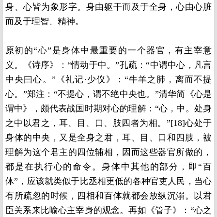
身、心皆为象形字。身由躯干而及于全身，心由心脏
而及于理智、精神。
原初的“心”是身体中最重要的一个器官，有主宰意
义。《诗序》：“情动于中。”孔疏：“中谓中心，凡言
中央曰心。”《礼记·少仪》：“牛羊之肺，离而不提
心。”郑注：“不提心，谓不绝中央也。”清华简《心是
谓中》，颇代表战国时期对心的理解：“心，中。处身
之中以君之，耳、目、口、肢四者为相。”[18]心处于
身体的中央，又是全身之君，耳、目、口和四肢，被
理解为这个君主的四位辅相，因而这些器官所做的，
都是在执行心的命令。身体中其他的部分，即“百
体”，应该就类似于比丞相更低的各种官吏人民，当心
有所疏忽的时候，四相和百体就都会放纵沉溺。以君
臣关系来比喻心主宰身的观念。再如《管子》：“心之