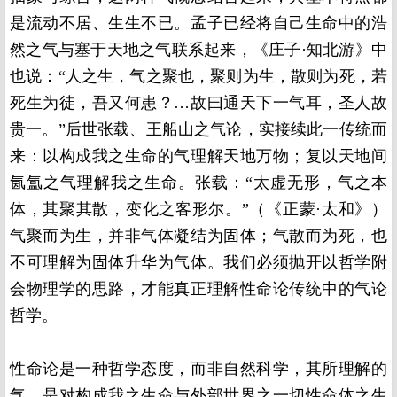
是流动不居、生生不已。孟子已经将自己生命中的浩
然之气与塞于天地之气联系起来，《庄子·知北游》中
也说：“人之生，气之聚也，聚则为生，散则为死，若
死生为徒，吾又何患？…故曰通天下一气耳，圣人故
贵一。”后世张载、王船山之气论，实接续此一传统而
来：以构成我之生命的气理解天地万物；复以天地间
氤氲之气理解我之生命。张载：“太虚无形，气之本
体，其聚其散，变化之客形尔。”（《正蒙·太和》）
气聚而为生，并非气体凝结为固体；气散而为死，也
不可理解为固体升华为气体。我们必须抛开以哲学附
会物理学的思路，才能真正理解性命论传统中的气论
哲学。
性命论是一种哲学态度，而非自然科学，其所理解的
气，是对构成我之生命与外部世界之一切性命体之生