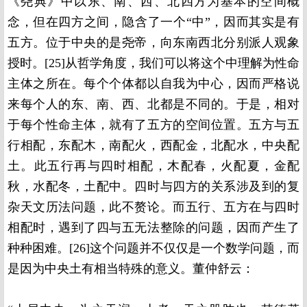
《尧典》中以东、南、西、北四方为基本的空间概
念，但在四方之间，隐含了一个“中”，因而其实是有
五方。位于中央的是尧帝，向东南西北分别派人观象
授时。[25]从哲学角度，我们可以将这个中理解为性命
主体之所在。每个个体都以自我为中心，因而严格说
来每个人的东、南、西、北都是不同的。于是，相对
于每个性命主体，就有了五方的空间位置。五方与五
行相配，东配木，南配火，西配金，北配水，中央配
土。此五行再与四时相配，木配春，火配夏，金配
秋，水配冬，土配中。四时与四方的关系涉及到的复
杂天文历法问题，此不赘论。而五行、五方在与四时
相配时，遇到了四与五无法整除的问题，因而产生了
种种困难。[26]这个问题并不仅仅是一个数学问题，而
是因为中央土有相当特殊的意义。董仲舒云：