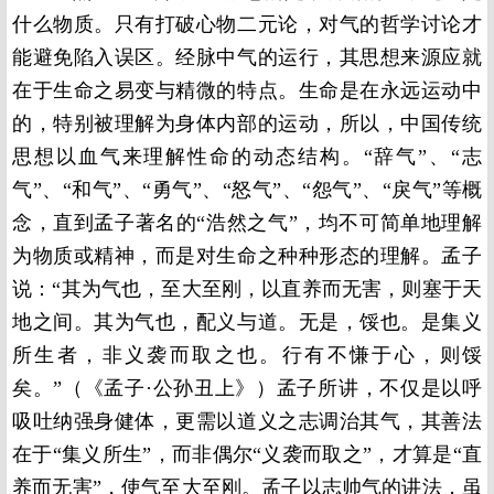
什么物质。只有打破心物二元论，对气的哲学讨论才
能避免陷入误区。经脉中气的运行，其思想来源应就
在于生命之易变与精微的特点。生命是在永远运动中
的，特别被理解为身体内部的运动，所以，中国传统
思想以血气来理解性命的动态结构。“辞气”、“志
气”、“和气”、“勇气”、“怒气”、“怨气”、“戾气”等概
念，直到孟子著名的“浩然之气”，均不可简单地理解
为物质或精神，而是对生命之种种形态的理解。孟子
说：“其为气也，至大至刚，以直养而无害，则塞于天
地之间。其为气也，配义与道。无是，馁也。是集义
所生者，非义袭而取之也。行有不慊于心，则馁
矣。”（《孟子·公孙丑上》）孟子所讲，不仅是以呼
吸吐纳强身健体，更需以道义之志调治其气，其善法
在于“集义所生”，而非偶尔“义袭而取之”，才算是“直
养而无害”，使气至大至刚。孟子以志帅气的讲法，虽