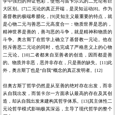
学中强烈的辩证色彩，使他与笛卡尔式的二元论有巨
大区别。[7]二元论的真正开端，是灵知运动[8]。作为
基督教的极端希腊化，[9]灵知主义最重要的特点，就
是心物二元与善恶二元高度合一：物质世界是恶的，
精神世界是善的，善与恶的斗争，就是精神和物质的
斗争。奥古斯丁在哲学上确立了基督教一元论。他在
拒斥善恶二元论的同时，也完成了严格意义上的心物
二元论。[10]二者都来自至善者的创造，因而都是善
的。物质并非恶，恶并非存在，只是善的缺失。[11]此
外，奥古斯丁也是“自我”概念的真正发明者。[12]
但奥古斯丁哲学仍然是从至善的绝对存在出发，而非
从自我出发，而笛卡尔一方面承认最高的存在及其创
造，却从自我出发来建构其哲学体系。[13]其主体性二
元论哲学模式影响极其深远，主导了现代哲学的整个