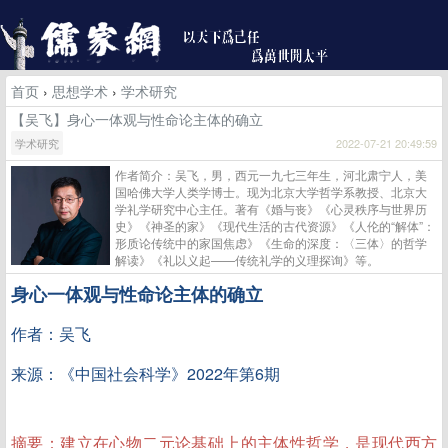
首页
›
思想学术
›
学术研究
【吴飞】身心一体观与性命论主体的确立
学术研究
2022-07-21 20:49:59
作者简介：吴飞，男，西元一九七三年生，河北肃宁人，美
国哈佛大学人类学博士。现为北京大学哲学系教授、北京大
学礼学研究中心主任。著有《婚与丧》《心灵秩序与世界历
史》《神圣的家》《现代生活的古代资源》《人伦的“解体”：
形质论传统中的家国焦虑》《生命的深度：〈三体〉的哲学
解读》《礼以义起——传统礼学的义理探询》等。
身心一体观与性命论主体的确立
作者：吴飞
来源：《中国社会科学》2022年第6期
摘要：建立在心物二元论基础上的主体性哲学，是现代西方