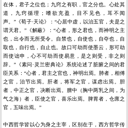
在体，君子之位也；九窍之有职，官之分也。心处其
道，九窍循理；嗜欲充盈，目不见色，耳不闻
声。”《荀子·天论》：“心居中虚，以治五官，夫是之
谓天君。”《解蔽》：“心者，形之君也，而神明之主
也，出令而无所受令。自禁也，自使也，自夺也，自
取也，自行也，自止也。故口可劫而使墨云，形可劫
而使诎申，心不可劫而使易意，是之则受，非之则
辞。”《素问·灵兰密典论》系统论述了脏腑之间的君
臣关系：“心者，君主之官也，神明出焉。肺者，相傅
之官，治节出焉。肝者，将军之官，谋虑出焉。胆
者，中正之官，决断出焉。膻中（胸中两乳之间，为
气之海）者，臣使之官，喜乐出焉。脾胃者，仓廪之
官，五味出焉。”
中西哲学皆以心为身之主宰，区别在于，西方哲学传