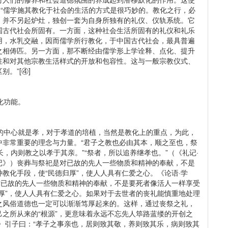
：“儒学施其教化于社会的生活的方式是很巧妙的。教化之行，必
，并不另起炉灶，独创一套为自身所独有的礼仪、仪轨系统。它
国古代社会所固有。一方面，这种社会生活所固有的礼仪和礼乐
用，水乳交融，因而儒学所行教化，于中国古代社会，最具普遍
之相俦匹。另一方面，那不断经由儒学形上学诠释、点化、提升
性和对其他宗教生活样式的开放和包容性。这与一般宗教仪式、
。”[④]
化功能。
中心就是孝，对于孝道的培植，当然是教化上的重点，为此，
中非常重要的理念与力量。“君子之教也必由其本，顺之至也，祭
长，内则教之以孝于其亲。”“祭者，所以追养继孝也。”（《礼记·
坊记》）丧葬与祭祀是对已故的先人一些物质和精神的奉献，不是
教化手段，使“民德归厚”，使人人具有仁爱之心。《论语·学
对已故的先人一些物质和精神的奉献，不是要死者像活人一样享受
厚”，使人人具有仁爱之心。如果对于去世者的丧礼能慎重地处理
之风俗道德也一定可以渐渐笃厚起来的。这样，通过丧祭之礼，
之所从来的“根源”，更意味着永远不忘先人筚路蓝缕的开创之
》引子曰：“孝子之事亲也，居则致其敬，养则致其乐，病则致其