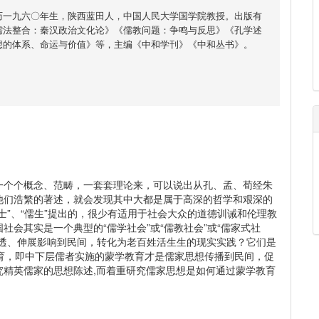
历一九六〇年生，陕西蓝田人，中国人民大学国学院教授。出版有
儒法整合：秦汉政治文化论》《儒教问题：争鸣与反思》《孔学述
想的体系、命运与价值》等，主编《中和学刊》《中和丛书》。
个个概念、范畴，一套套理论来，可以说出从孔、孟、荀经朱
他们浩繁的著述，就会发现其中大都是属于高深的哲学和艰深的
士”、“儒生”提出的，很少有适用于社会大众的道德训诫和伦理教
会其实是一个典型的“儒学社会”或“儒教社会”或“儒家式社
渗透、伸展影响到民间，转化为老百姓活生生的现实实践？它们是
育，即中下层儒者实施的蒙学教育才是儒家思想传播到民间，促
究精英儒家的思想陈述,而着重研究儒家思想是如何通过蒙学教育
。