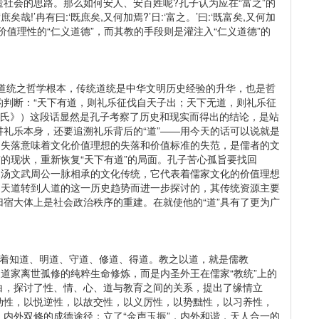
社会的思路。那么如何安人、安百姓呢?孔子认为应在“富之”的
矣哉!’冉有曰:‘既庶矣,又何加焉?’日:‘富之。’曰:‘既富矣,又何加
是价值理性的“仁义道德”，而其教的手段则是灌注入“仁义道德”的
儒家道统之哲学根本，传统道统是中华文明历史经验的升华，也是哲
的判断：“天下有道，则礼乐征伐自天子出；天下无道，则礼乐征
季氏》）这段话显然是孔子考察了历史和现实而得出的结论，是站
礼乐本身，还要追溯礼乐背后的“道”——用今天的话可以说就是
的失落意味着文化价值理想的失落和价值标准的失范，是儒者的文
”的现状，重新恢复“天下有道”的局面。孔子苦心孤旨要找回
禹汤文武周公一脉相承的文化传统，它代表着儒家文化的价值理想
由天道转到人道的这一历史趋势而进一步探讨的，其传统资源主要
宿大体上是社会政治秩序的重建。在就使他的“道”具有了更为广
味着知道、明道、守道、修道、得道。教之以道，就是儒教
家道家离世孤修的纯粹生命修炼，而是内圣外王在儒家“教统”上的
白，探讨了性、情、心、道与教育之间的关系，提出了缘情立
动性，以悦逆性，以故交性，以义厉性，以势黜性，以习养性，
内外双修的成德途径；立了“金声玉振”，内外和谐，天人合一的