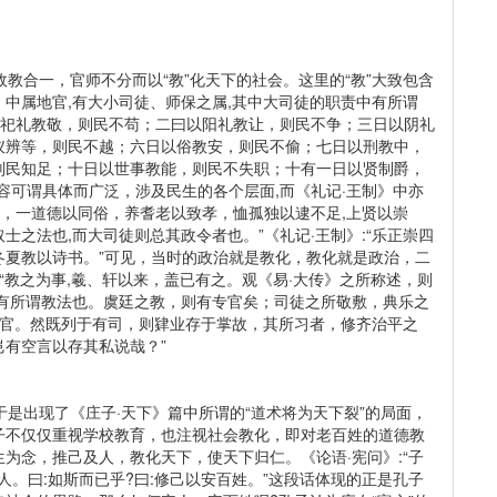
合一，官师不分而以“教”化天下的社会。这里的“教”大致包含
中属地官,有大小司徒、师保之属,其中大司徒的职责中有所谓
日以祀礼教敬，则民不苟；二曰以阳礼教让，则民不争；三日以阴礼
仪辨等，则民不越；六日以俗教安，则民不偷；七日以刑教中，
则民知足；十日以世事教能，则民不失职；十有一日以贤制爵，
容可谓具体而广泛，涉及民生的各个层面,而《礼记·王制》中亦
淫，一道德以同俗，养耆老以致孝，恤孤独以逮不足,上贤以崇
士之法也,而大司徒则总其政令者也。”《礼记·王制》:“乐正崇四
冬夏教以诗书。”可见，当时的政治就是教化，教化就是政治，二
“教之为事,羲、轩以来，盖已有之。观《易·大传》之所称述，则
别有所谓教法也。虞廷之教，则有专官矣；司徒之所敬敷，典乐之
周官。然既列于有司，则肄业存于掌故，其所习者，修齐治平之
有空言以存其私说哉？”
出现了《庄子·天下》篇中所谓的“道术将为天下裂”的局面，
子不仅仅重视学校教育，也注视社会教化，即对老百姓的道德教
为念，推己及人，教化天下，使天下归仁。《论语·宪问》:“子
人。曰:如斯而已乎?曰:修己以安百姓。”这段话体现的正是孔子