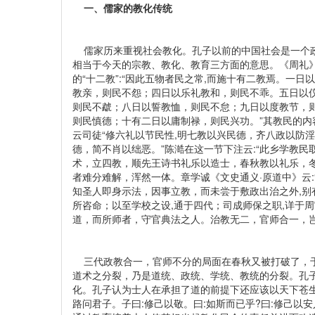
一、儒家的教化传统
儒家历来重视社会教化。孔子以前的中国社会是一个政教
相当于今天的宗教、教化、教育三方面的意思。《周礼》
的“十二教”:“因此五物者民之常,而施十有二教焉。一
教亲，则民不怨；四日以乐礼教和，则民不乖。五日以
则民不虣；八日以誓教恤，则民不怠；九日以度教节，
则民慎德；十有二日以庸制禄，则民兴功。”其教民的内
云司徒“修六礼以节民性,明七教以兴民德，齐八政以防
德，简不肖以绌恶。”陈澔在这一节下注云:“此乡学教民取
术，立四教，顺先王诗书礼乐以造士，春秋教以礼乐，
者难分难解，浑然一体。章学诚《文史通义·原道中》云:
知圣人即身示法，因事立教，而未尝于敷政出治之外,
所咨命；以至学校之设,通于四代；司成师保之职,详于
道，而所师者，守官典法之人。治教无二，官师合一，岂
三代政教合一，官师不分的局面在春秋又被打破了，于是
道术之分裂，乃是道统、政统、学统、教统的分裂。孔
化。孔子认为士人在承担了道的前提下还应该以天下苍生
路问君子。子曰:修己以敬。曰:如斯而已乎?曰:修己以安