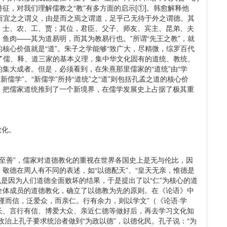
征，对我们理解儒教之“教”有多方面的启示[①]。韩愈解释他
行而宜之之谓义，由是而之焉之谓道，足乎己无待于外之谓德。其
，士、农、工、贾；其位，君臣、父子、师友、宾主、昆弟、夫
鱼肉——其为道易明，而其为教易行也。”所谓“先王之教”，就
核心价值就是“道”。朱子之学能够“致广大，尽精微，综罗百代
字统摄了儒、释、道三家的基本义理，集中华文化固有的道统、教统、
集大成者。但是，必须看到，在朱熹那里儒家的“道统”由“学
儒学”。“新儒学”所持“道统”之“道”则包括孔孟之道的核心价
，把儒家道统推到了一个新境界，在儒学发展史上占据了极其重
教化。
至善”，儒家对道德教化的重视在世界各国史上是无与伦比，因
敬德在周人有不同的表述，如“以德配天”、“皇天无亲，惟德是
混乱是因为人们道德全面败坏的结果，于是提出了以“仁”为核心的道
全体成员的道德教化，确立了以德教为先的原则。在《论语》中
谨而信，泛爱众，而亲仁。行有余力，则以学文”（《论语·学
长、言行有信、博爱大众、亲近仁德等做好后，再去学习文化知
政治上孔子要求统治者做到“为政以德”，以德化民。孔子说：“为