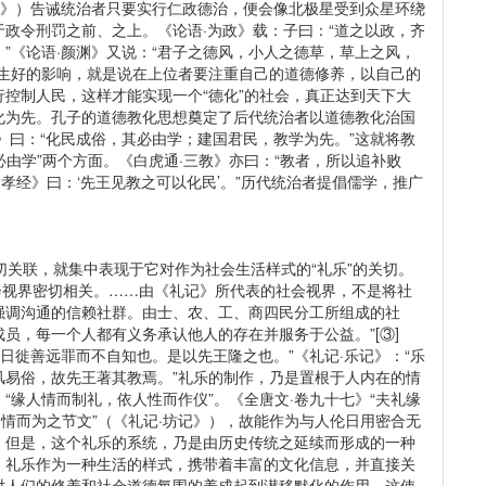
政》）告诫统治者只要实行仁政德治，便会像北极星受到众星环绕
政令刑罚之前、之上。《论语·为政》载：子曰：“道之以政，齐
”《论语·颜渊》又说：“君子之德风，小人之德草，草上之风，
产生好的影响，就是说在上位者要注重自己的道德修养，以自己的
控制人民，这样才能实现一个“德化”的社会，真正达到天下大
化为先。孔子的道德教化思想奠定了后代统治者以道德教化治国
》曰：“化民成俗，其必由学；建国君民，教学为先。”这就将教
必由学”两个方面。《白虎通·三教》亦曰：“教者，所以追补败
孝经》曰：‘先王见教之可以化民’。”历代统治者提倡儒学，推广
关联，就集中表现于它对作为社会生活样式的“礼乐”的关切。
社会视界密切相关。……由《礼记》所代表的社会视界，不是将社
强调沟通的信赖社群。由士、农、工、商四民分工所组成的社
员，每一个人都有义务承认他人的存在并服务于公益。”[③]
日徙善远罪而不自知也。是以先王隆之也。”《礼记·乐记》：“乐
风易俗，故先王著其教焉。”礼乐的制作，乃是置根于人内在的情
“缘人情而制礼，依人性而作仪”。《全唐文·卷九十七》“夫礼缘
之情而为之节文”（《礼记·坊记》），故能作为与人伦日用密合无
，但是，这个礼乐的系统，乃是由历史传统之延续而形成的一种
。礼乐作为一种生活的样式，携带着丰富的文化信息，并直接关
对人们的修养和社会道德氛围的养成起到潜移默化的作用。这使