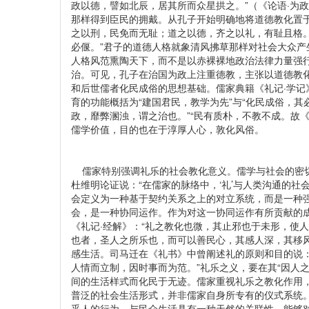
政以德，譬如北辰，居其所而众星拱之。”（《论语·为
那样得到臣民的拥戴。从孔子开始明确地将道德教化置于
之以刑，民免而无耻；道之以德，齐之以礼，有耻且格。
必偃。”君子的道德人格就象清风拂草那样对社会大众
人格风范熏陶天下，而不是以赤裸裸地政治法律力量强行
治。可见，孔子在治国为政上注重德教，主张以道德教
和后世儒者化民成俗的思想基础。儒家典籍《礼记·学记
育的功能概括为“建国君民，教学为先”与“化民成俗，其
政，靡弊溷浊，谓之治也。”“民有质朴，不教不成。故《
儒学价值，目的也在于淳厚人心，敦化风俗。
儒家特别强调礼乐的社会教化意义。儒学与社会的密切
杜维明论证说：“在儒家的脉络中，‘礼’与人类沟通的
会定义为一种基于契约关系之上的对立系统，而是一种
会，是一种协同运作。作为对这一协同运作有所贡献的成
《礼记·经解》：“礼之教化也微，其止邪也于未形，使人
也者，圣人之所乐也，而可以善民心，其感人深，其移
感生活。司马迁在《礼书》中曾阐述礼的原则和目的说：
人情而立制，因时事而为范。”礼乐之义，要在其“因人
间的生活样式而化民于无迹。儒家重视礼乐之教化作用
普泛的社会生活形式，并非儒家自身所专有的仪式系统
乎人的行为，与民众生活具有一种天然的关联性，能够