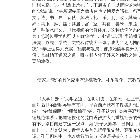
理想人格。这些思想上承孔子，下启孟子，以情性论为特
的“道统”说：“夫所谓先王之教者何也？博爱之谓仁，
文，诗、书、易、春秋；其法，礼、乐、刑、政；其民
妇；其服，麻、丝；其居，宫、室；其食，粟米、果蔬、
是一种传承已久、世代接续的信仰体系，这种信仰体系的
矣！”[②]其理学也可以叫做“道学”，其“道”或“理”
法统、政统、学统、文统和传统为一体，成为当之无愧的
统”下学上达得到充实、拓展与发展，使原始儒学提升为“新
值，又融纳了道家之道，吸收和内化了外来的佛教之道
要的地位。
儒家之“教”的具体应用有道德教化、礼乐教化、宗教
《大学》云：“大学之道，在明明德，在亲民，在止于
而对后世的影响亦罕有其匹。早在西周就有了敬德思想。
辅”、“敬德保民”、“明德慎罚”等。孔子认为社会秩序
德规范体系，把道德教化的范围逐步扩大到重视社会的
有不少条目阐述了这一观点，如“弟子入则孝，出则悌，
而》）。即是认为，青年人要首先把孝敬父母、尊敬兄
识。孔门四科中，也以德行为首（《论语·先进》）。在