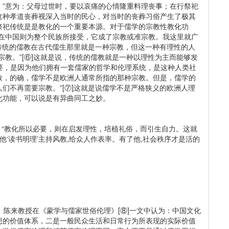
。”意为：父母过世时，要以哀痛的心情隆重料理丧事；在行祭祀
这种孝道丧葬视深入当时的民心，对当时的丧葬习俗产生了极其
祭祀传统是是教化的一个重要本源。对于儒学的宗教性教化功
学在中国则为整个民族所接受，它成了宗教或准宗教。我这里就广
为传统的儒教在古代儒生那里就是一种宗教，但这一种有理性的人
宗教。”[⑥]这就是说，传统的儒教就是一种以理性为主而能够发
需要，是因为他们拥有一套儒家的哲学和伦理系统，是这种人类社
教，的确，儒学不是欧洲人通常所指的那种宗教。但是，儒学的
们不再需要宗教。”[⑦]这就是说儒学不是严格狭义的欧洲人理
化功能，可以说是有异曲同工之妙。
“教化所以必要，则在启发理性，培植礼俗，而引生自力。这就
他‘读书明理’主持风教,给众人作表率。有了他,社会秩序才是活的
陈来教授在《蒙学与儒家世俗伦理》[⑧]一文中认为：中国文化
想的价值体系，二是一般民众生活和日常行为所表现的实际价值