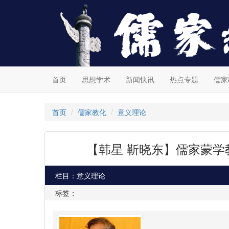
首页
思想学术
新闻快讯
热点专题
儒家
首页
儒家教化
意义理论
【韩星 靳晓东】儒家蒙
栏目：意义理论
标签：