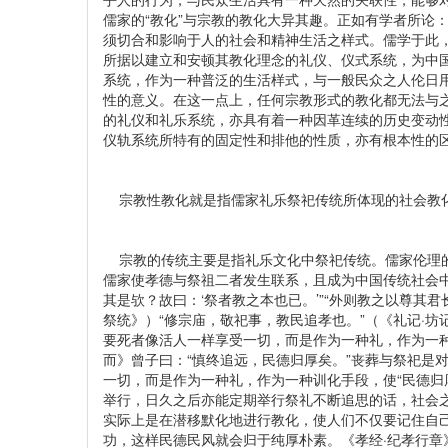
儒家的“教化”与宗教的教化大异其趣。正如有学者所论
须切合和影响于人的社会和精神生活之样式。儒学于此
所据以建立和安顿其教化理念的礼仪、仪式系统，为中
系统，作为一种普泛的生活样式，与一般民众之人伦日
性的意义。在这一点上，任何宗教形式的教化都无法与
的礼仪和礼乐系统，亦具有着一种因革连续的历史变动
仪轨系统所特有的固定性和排他的性质，亦有根本性的区别
宗教性教化就是指儒家礼乐祭祀传统所体现的社会教
宗教的传统主要是指礼乐文化中祭祀传统。儒家伦理的
儒家使孝德与祭祖二者发生联系，且成为中国传统社会
其是欤？故曰：‘祭者教之本也已。’”“外则教之以尊其君
祭统》）“修宗庙，敬祀事，教民追孝也。”（《礼记·
要死者像活人一样享受一切，而是作为一种礼，作为一种
而》曾子曰：“慎终追远，民德归厚矣。”丧葬与祭祀是
一切，而是作为一种礼，作为一种训化手段，使“民德归
举行，日久之后亦能定期举行祭礼不断追思的话，社会
实际上是在潜移默化地进行教化，使人们不仅要记住自己
功，这样民德民风就会归于纯厚朴素。《孝经·纪孝行章