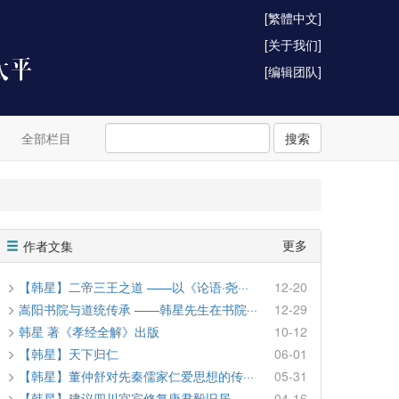
[繁體中文]
[关于我们]
[编辑团队]
全部栏目
搜索
更多
作者文集
【韩星】二帝三王之道 ——以《论语·尧···
12-20
嵩阳书院与道统传承 ——韩星先生在书院···
12-29
韩星 著《孝经全解》出版
10-12
【韩星】天下归仁
06-01
【韩星】董仲舒对先秦儒家仁爱思想的传···
05-31
【韩星】建议四川宜宾修复唐君毅旧居，···
04-16