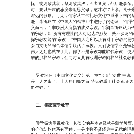
忧，丧则致其哀，祭则致其严，五者备矣，然后能事亲
时，要以严肃的态度来追思父母，这才称得上孝。孔子
深远的影响。可见，儒家从古代礼乐文化中继承下来的
能，辜鸿铭在《中国人的精神》中进行了的论证：“儒
义而言，而非欧洲人所指的狭义宗教。”[⑤]辜鸿铭认
的宗教，即“所有有理性的人对此达成默契、决不谈论的
挥宗教功能的“宗教”。“中国人之所以没有对于宗教的
会与文明的综合体儒学取代了宗教。人们说儒学不是宗
伟大之处也就在于此。儒学不是宗教却能取代宗教，使人
解的那样的宗教，但同时又具有欧洲宗教同样的社会教
梁漱溟在《中国文化要义》第十章“治道与治世”中说：
是士人之事了。士人居四民之首,特见敬重于社会者,正因
而生效。”
二、儒家蒙学教育
儒学极为重视教化，其落实的基本途径就是蒙学教育。
的价值结构体系有两种，一是少数圣贤经典中记载的理