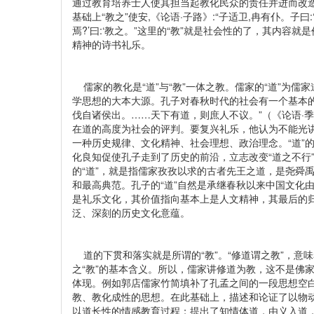
通过教育培养士人使其担当起教化民众的责任并进而改造
基础上“教之”使安,《论语·子路》:“子适卫,冉有仆。子曰:‘庶
焉?’曰:‘教之。”这里的“教”就是社会性的了，其内容就
精神的诗书礼乐。
儒家的教化是“道”与“教”一体之教。儒家的“道”为
学思想的大本大源。孔子对春秋时代的社会有一个基本
伐自诸侯出。……天下有道，则庶人不议。”（《论语·
在道的高度为社会的评判。要复兴礼乐，他认为不能光讲
一种历史规律、文化精神、社会理想、政治理念。“道”
化良知促使孔子走到了历史的前沿，立志改变“道之不行
的“道”，就是指儒家孜孜以求的古者先王之道，是尧舜
和最高典范。孔子的“道”自然是承继春秋以来中国文化
是礼乐文化，其价值指向基本上是人文精神，其最后的归
泛、深刻的历史文化意蕴。
道的下贯和落实就是所谓的“教”。“修道谓之教”，意
之“教”的基本含义。所以，儒家讲修道为教，这不是佛
体现。例如郭店儒家竹简填补了孔孟之间的一段思想空
教、教化成性的思想。在此基础上，描述和论证了以物
以道长性的情感教育过程；提出了知情体道，由义入道，