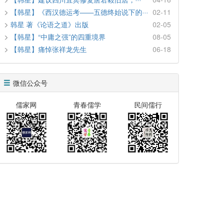
【韩星】《西汉德运考——五德终始说下的···
02-11
韩星 著《论语之道》出版
02-05
【韩星】“中庸之强”的四重境界
08-05
【韩星】痛悼张祥龙先生
06-18
微信公众号
儒家网
青春儒学
民间儒行