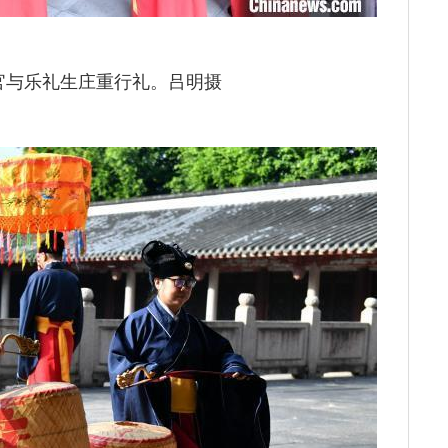
官与乐礼生庄重行礼。吕明摄