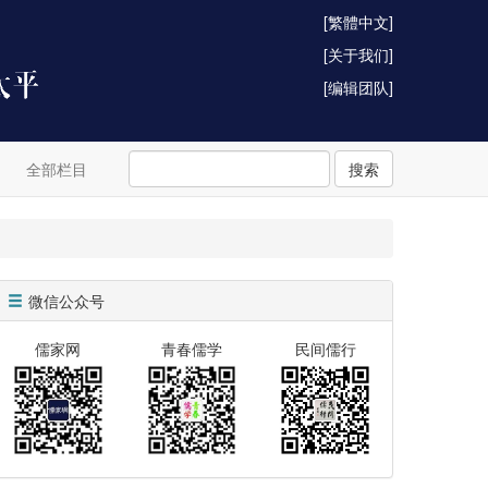
[繁體中文]
[关于我们]
[编辑团队]
全部栏目
搜索
微信公众号
儒家网
青春儒学
民间儒行