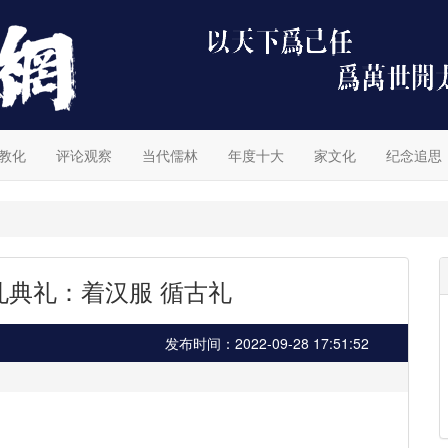
教化
评论观察
当代儒林
年度十大
家文化
纪念追思
孔典礼：着汉服 循古礼
发布时间：2022-09-28 17:51:52