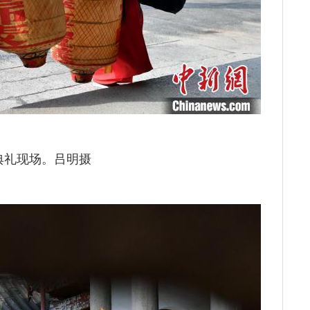
典礼现场。吕明摄