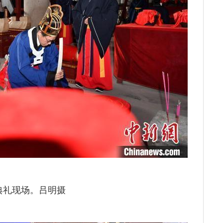
典礼现场。吕明摄