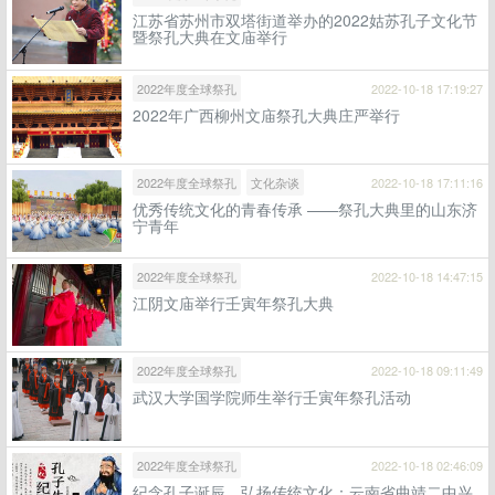
江苏省苏州市双塔街道举办的2022姑苏孔子文化节
暨祭孔大典在文庙举行
2022年度全球祭孔
2022-10-18 17:19:27
2022年广西柳州文庙祭孔大典庄严举行
2022年度全球祭孔
文化杂谈
2022-10-18 17:11:16
优秀传统文化的青春传承 ——祭孔大典里的山东济
宁青年
2022年度全球祭孔
2022-10-18 14:47:15
江阴文庙举行壬寅年祭孔大典
2022年度全球祭孔
2022-10-18 09:11:49
武汉大学国学院师生举行壬寅年祭孔活动
2022年度全球祭孔
2022-10-18 02:46:09
纪念孔子诞辰，弘扬传统文化：云南省曲靖二中兴