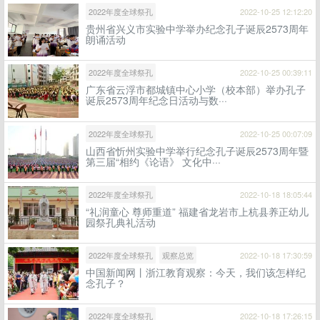
2022年度全球祭孔
2022-10-25 12:12:20
贵州省兴义市实验中学举办纪念孔子诞辰2573周年
朗诵活动
2022年度全球祭孔
2022-10-25 00:39:11
广东省云浮市都城镇中心小学（校本部）举办孔子
诞辰2573周年纪念日活动与数···
2022年度全球祭孔
2022-10-25 00:07:09
山西省忻州实验中学举行纪念孔子诞辰2573周年暨
第三届“相约《论语》 文化中···
2022年度全球祭孔
2022-10-18 18:05:44
“礼润童心 尊师重道” 福建省龙岩市上杭县养正幼儿
园祭孔典礼活动
2022年度全球祭孔
观察总览
2022-10-18 17:30:59
中国新闻网丨浙江教育观察：今天，我们该怎样纪
念孔子？
2022年度全球祭孔
2022-10-18 17:26:15