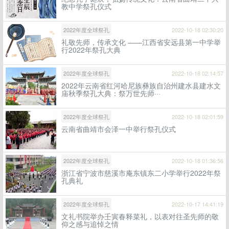
教中学祭孔仪式
2022年度全球祭孔
2022-10-18 02:30:20
礼敬先师，传承文化 ——江西省安远县第一中学举
行2022年祭孔大典
2022年度全球祭孔
2022-10-18 02:14:57
2022年云南省红河哈尼族彝族自治州建水县建水文
庙秋季祭孔大典：祭万世先师···
2022年度全球祭孔
2022-10-18 02:01:59
云南省曲靖市会泽一中举行祭孔仪式
2022年度全球祭孔
2022-10-18 01:36:56
浙江省宁波市慈溪市庵东镇东二小学举行2022年祭
孔典礼
2022年度全球祭孔
2022-10-17 14:41:19
文礼书院举办壬寅春释菜礼，以表对往圣先师的敬
仰之感与追悼之情