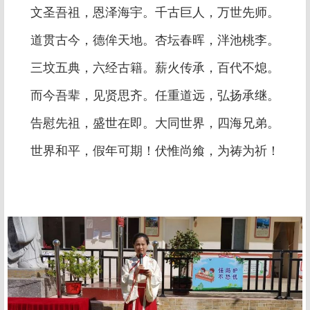
文圣吾祖，恩泽海宇。千古巨人，万世先师。
道贯古今，德侔天地。杏坛春晖，泮池桃李。
三坟五典，六经古籍。薪火传承，百代不熄。
而今吾辈，见贤思齐。任重道远，弘扬承继。
告慰先祖，盛世在即。大同世界，四海兄弟。
世界和平，假年可期！伏惟尚飨，为祷为祈！