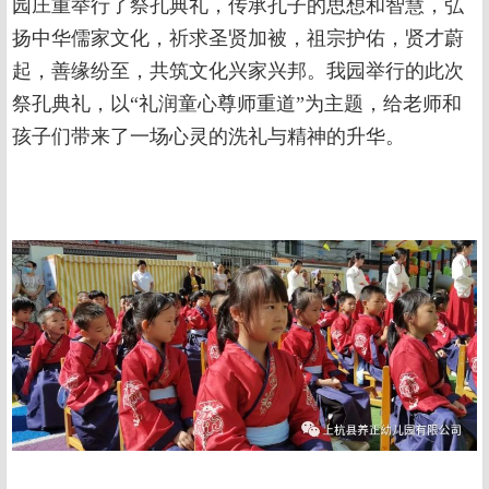
园庄重举行了祭孔典礼，传承孔子的思想和智慧，弘
扬中华儒家文化，祈求圣贤加被，祖宗护佑，贤才蔚
起，善缘纷至，共筑文化兴家兴邦。我园举行的此次
祭孔典礼，以“礼润童心尊师重道”为主题，给老师和
孩子们带来了一场心灵的洗礼与精神的升华。