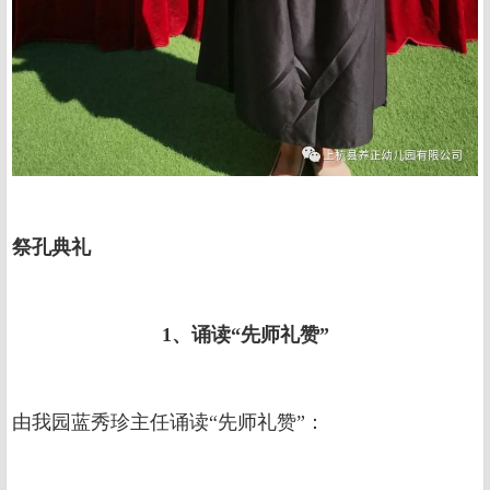
祭孔典礼
1、诵读“先师礼赞”
由我园蓝秀珍主任诵读“先师礼赞”：