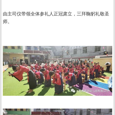
由主司仪带领全体参礼人正冠肃立，三拜鞠躬礼敬圣
师。